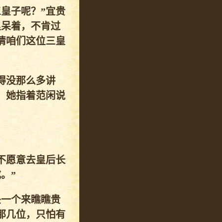
皇子呢？”宜贵
里呆着，不肯过
情咱们这位三皇
得没那么多讲
，她指着范闲说
不愿意去皇后长
。”
头一个来瞧瞧贵
那几位，只怕有