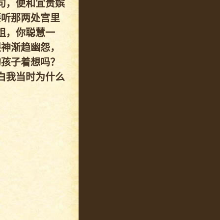
句，便和宜贵嫔
要听那两处宫里
姐，你聪慧一
眼神渐趋幽怨，
的孩子着想吗？
白我当时为什么