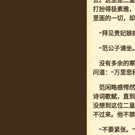
去。这里是二皇
打扮得极素雅，
里面的一切，却
“拜见贵妃娘娘
“范公子请坐。
没有多余的寒
问道：“万里悲
范闲略感愕然
诗词歌赋，直到
没想到这位二皇
不过来。他不禁
“不要紧张。”