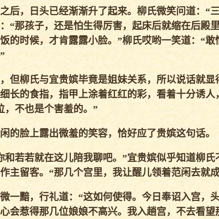
后，日头已经渐渐升了起来。柳氏微笑问道：“三
：“那孩子，还是怕生得厉害，起床后就缩在后殿
饭的时候，才肯露露小脸。”柳氏哎哟一笑道：“敢
”
，但柳氏与宜贵嫔毕竟是姐妹关系，所以说话就显
细长的食指，指甲上涂着红红的彩，看着十分诱人
位，不也是个害羞的。”
闲的脸上露出微羞的笑容，恰好应了贵嫔这句话。
和若若就在这儿陪我聊吧。”宜贵嫔似乎知道柳氏
作主留客。“那几个宫里，我让醒儿领着范闲去就成
微一黯，行礼道：“这如何使得。今日奉诏入宫，
心会惹得那几位娘娘不高兴。我入趟宫，不去看望