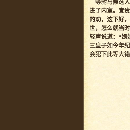
等驸马候选人
进了内室。宜贵
的劝，这下好，
世，怎么就当时
轻声说道：“娘
三皇子如今年纪
会犯下此等大错