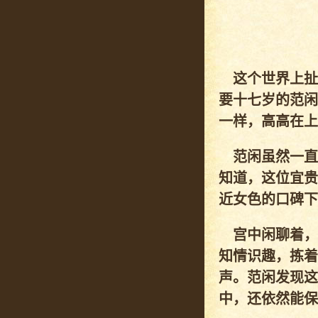
这个世界上扯
要十七岁的范闲
一样，高高在上
范闲虽然一直
知道，这位宜贵
近女色的口碑下
宫中闲聊着，
知情识趣，拣着
声。范闲发现这
中，还依然能保