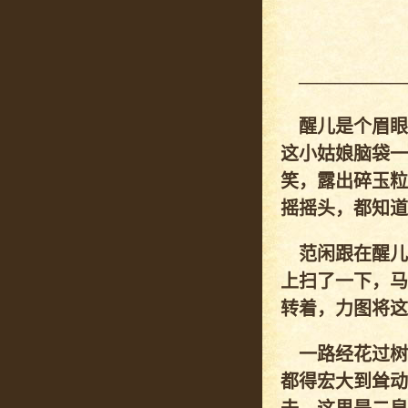
——————
醒儿是个眉眼
这小姑娘脑袋一
笑，露出碎玉粒
摇摇头，都知道
范闲跟在醒儿
上扫了一下，马
转着，力图将这
一路经花过树
都得宏大到耸动