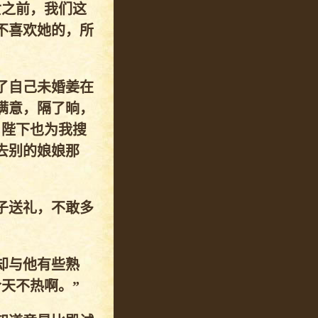
女之前，我们这
不喜欢她的，所
了自己未婚姜在
满意，隔了晌，
，陛下也为我搜
去别的娘娘那
子送礼，不敢多
却与他有些熟
天不热啊。”