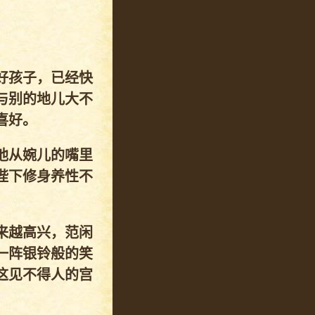
好孩子，已经快
与别的地儿大不
喜好。
他从婉儿的嘴里
陛下修身养性不
来越高兴，范闲
一阵银铃般的笑
这见不得人的宫