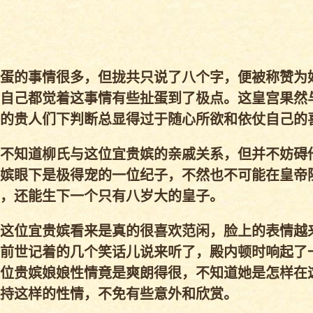
蛋的事情很多，但拢共只说了八个字，便被称赞为
自己都觉着这事情有些扯蛋到了极点。这皇宫果然
的贵人们下判断总显得过于随心所欲和依仗自己的
不知道柳氏与这位宜贵嫔的亲戚关系，但并不妨碍
嫔眼下是极得宠的一位纪子，不然也不可能在皇帝
，还能生下一个只有八岁大的皇子。
这位宜贵嫔看来是真的很喜欢范闲，脸上的表情越
前世记着的几个笑话儿说来听了，殿内顿时响起了
位贵嫔娘娘性情竟是爽朗得很，不知道她是怎样在
持这样的性情，不免有些意外和欣赏。