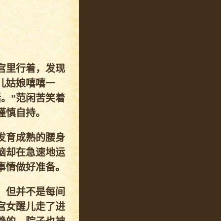
宫里行着，发现
儿姑娘嘻嘻一
。”范闲苦笑着
谨慎自持。
发育成熟的腰身
脑却在急速地运
事情做好准备。
，但并不是每间
宫女醒儿走了进