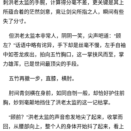
刺洪老太监的手腕，计算得分毫不差，更关键是其上
所蕴合着的茫然剑意，竟让剑尖所指之人，瞬间有些
失了分寸。
但洪老太监本非常人，阴阴一笑，尖声吧道：“顾
左？”话语中略有诧异，手下却是丝毫不慢，左手自袖
中如苍龙疾出，拍向五竹胸口，这一掌挟风而至，掌
力雄浑，已是世间最顶尖的手段。
五竹再撤一步，直膝，横肘。
肘间青剑横在身前，如同自刎一般，却恰好护住前
胸，妙到毫颠地挡住了洪老太监的这一记枯掌。
“顾前？”洪老太监的声音愈发地尖了起来，收掌而
回，从腰部向上，整个人的身体开始抖了起来，看上