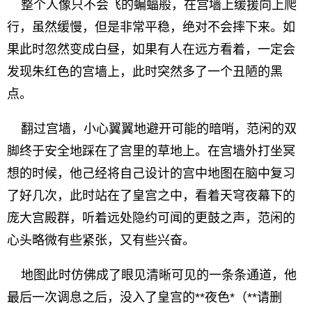
整个人像只不会飞的蝙蝠般，在宫墙上缓援向上爬
行，虽然缓慢，但是非常平稳，绝对不会摔下来。如
果此时忽然变成白昼，如果有人在远方看着，一定会
发现朱红色的宫墙上，此时突然多了一个丑陋的黑
点。
翻过宫墙，小心翼翼地避开可能的暗哨，范闲的双
脚终于安全地踩在了宫里的草地上。在宫墙外打坐冥
想的时候，他己经将自己设计的宫中地图在脑中复习
了好几次，此时站在了皇宫之中，看着天穹夜幕下的
庞大宫殿群，听着远处隐约可闻的更鼓之声，范闲的
心头略微有些紧张，又有些兴奋。
地图此时仿佛成了眼见清晰可见的一条条通道，他
最后一次调息之后，没入了皇宫的**夜色*（**请删