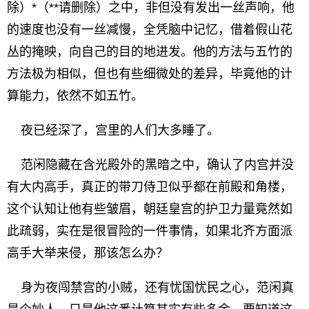
除）*（**请删除）之中，非但没有发出一丝声响，他
的速度也没有一丝减慢，全凭脑中记忆，借着假山花
丛的掩映，向自己的目的地进发。他的方法与五竹的
方法极为相似，但也有些细微处的差异，毕竟他的计
算能力，依然不如五竹。
夜已经深了，宫里的人们大多睡了。
范闲隐藏在含光殿外的黑暗之中，确认了内宫并没
有大内高手，真正的带刀侍卫似乎都在前殿和角楼，
这个认知让他有些皱眉，朝廷皇宫的护卫力量竟然如
此疏弱，实在是很冒险的一件事情，如果北齐方面派
高手大举来侵，那该怎么办？
身为夜闯禁宫的小贼，还有忧国忧民之心，范闲真