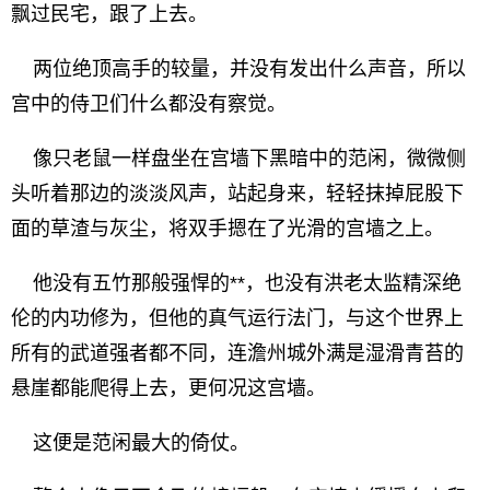
飘过民宅，跟了上去。
两位绝顶高手的较量，并没有发出什么声音，所以
宫中的侍卫们什么都没有察觉。
像只老鼠一样盘坐在宫墙下黑暗中的范闲，微微侧
头听着那边的淡淡风声，站起身来，轻轻抹掉屁股下
面的草渣与灰尘，将双手摁在了光滑的宫墙之上。
他没有五竹那般强悍的**，也没有洪老太监精深绝
伦的内功修为，但他的真气运行法门，与这个世界上
所有的武道强者都不同，连澹州城外满是湿滑青苔的
悬崖都能爬得上去，更何况这宫墙。
这便是范闲最大的倚仗。