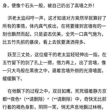
身，便像个石头一般，被自己扔出了高墙之外！
洪老太监闷哼一声，这才知道对方竟然早就算好了
所有的事情，体内真气疾出，在将要撞到宫墙有的一
刻也飘然而起，只是姿态优美，全凭一口真气施为，
比五竹先前的暴戾，看上去就要潇洒得多。
跃至三丈处，这位瘦干的老太监轻轻伸出一指，在
五竹留下的剑了孔上一摁，借力再上，出了宫墙，像
一只大鸟般在黑夜之中，遁着宫墙外侧的光滑墙面，
缓缓飘下。
在他飘下的过程之中，双目如鹰，死死缀着静方京
都**夜色*（**请删除）*（**请删除）中，奇快无比前
行着的褐色身影，阴阴一笑，悄无声息地飘过林梢，