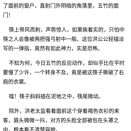
了面前的窗户，直射门外阴暗的角落里，五竹的面
门！
筷上带风而刺，声势惊人，如果挨着实的，只怕中
筷之人会像被两把强弓射中一般。这位洪公公轻描淡
写的一弹指，竟然有如此神力，实是恐怖。
不知为何，今日五竹的反应动作，却似乎比在平时
要慢了少许，一个转身不及，竟是被这筷子撕破了右
肩的衣裳。
嗤！筷子斜斜插在泥地之中，筷尾微动。
院外，洪老太监看着面前这个穿着褐色衣衫的来
客，眉头微微一抖，对方的头脸全部被包在头罩之
中，根本看不清楚容貌。