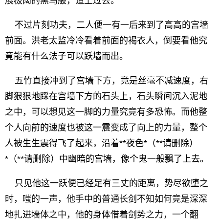
展极阔的黑鸟般，追上过去。
不过片刻功夫，二人便一有一后来到了高高的宫墙
前面。洪老太监冷冷看着前面的褐衣人，倒要看他究
竟能有什么法子可以跃墙而出。
五竹直接冲到了宫墙下方，竟是丝毫不减速度，右
脚狠狠地踩在宫墙下方的石头上，石头瞬间沉入泥地
之中，可以想见这一脚的力量究竟有多恐怖。而他整
个人向前的速度也被这一震变成了向上的力量，整个
人被生生震得飞了起来，沿着**夜色*（**请删除）
*（**请删除）中幽暗的宫墙，像个鬼一般飘了上去。
只见他这一跃便已经足有三丈的距离，势尽欲堕之
时，嗤的一声，他手中的普通长剑不知如何竟是深深
地扎进墙体之中，他的身体借着剑势之力，一个翻