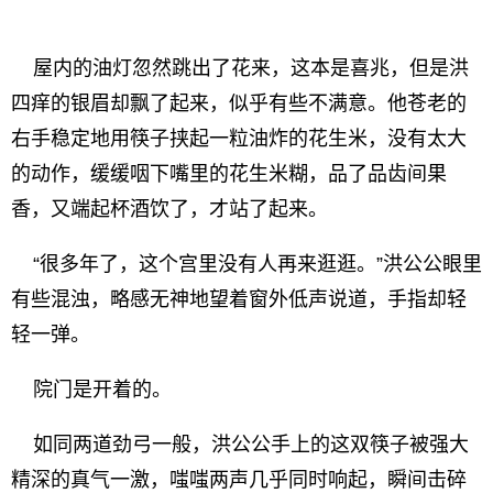
屋内的油灯忽然跳出了花来，这本是喜兆，但是洪
四痒的银眉却飘了起来，似乎有些不满意。他苍老的
右手稳定地用筷子挟起一粒油炸的花生米，没有太大
的动作，缓缓咽下嘴里的花生米糊，品了品齿间果
香，又端起杯酒饮了，才站了起来。
“很多年了，这个宫里没有人再来逛逛。”洪公公眼里
有些混浊，略感无神地望着窗外低声说道，手指却轻
轻一弹。
院门是开着的。
如同两道劲弓一般，洪公公手上的这双筷子被强大
精深的真气一激，嗤嗤两声几乎同时响起，瞬间击碎