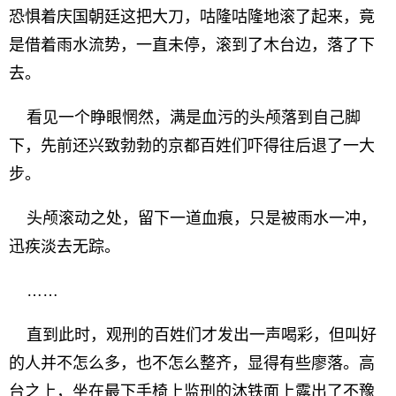
恐惧着庆国朝廷这把大刀，咕隆咕隆地滚了起来，竟
是借着雨水流势，一直未停，滚到了木台边，落了下
去。
看见一个睁眼惘然，满是血污的头颅落到自己脚
下，先前还兴致勃勃的京都百姓们吓得往后退了一大
步。
头颅滚动之处，留下一道血痕，只是被雨水一冲，
迅疾淡去无踪。
……
直到此时，观刑的百姓们才发出一声喝彩，但叫好
的人并不怎么多，也不怎么整齐，显得有些廖落。高
台之上，坐在最下手椅上监刑的沐铁面上露出了不豫