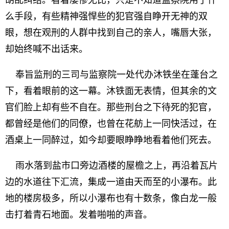
胡乱纠结。看着凄惨无比，只是不知道监察院用了什
么手段，有些精神强悍些的犯官强自睁开无神的双
眼，想在观刑的人群中找到自己的亲人，嘴唇大张，
却始终喊不出话来。
奉旨监刑的三司与监察院一处代办沐铁坐在蓬台之
下，看着眼前的这一幕。沐铁面无表情，但其余的文
官们脸上却有些不自在。那些刑台之下待死的犯官，
都曾经是他们的同僚，也曾在花舫上一同快活过，在
酒桌上一同醉过，如今却要眼睁睁地看着他们死去。
雨水落到盐市口旁边酒楼的屋檐之上，再沿着瓦片
边的水道往下汇流，集成一道由天而至的小瀑布。此
地的楼房极多，所以小瀑布也有十数条，像白龙一般
击打着青石地面。发着啪啪的声音。