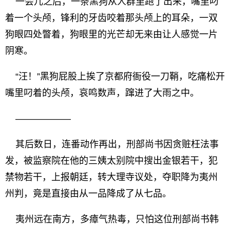
一会儿之后，一条黑狗从人群里跑了出来，嘴里叼
着一个头颅，锋利的牙齿咬着那头颅上的耳朵，一双
狗眼四处瞥着，狗眼里的光芒却无来由让人感觉一片
阴寒。
“汪！”黑狗屁股上挨了京都府衙役一刀鞘，吃痛松开
嘴里叼着的头颅，哀鸣数声，蹿进了大雨之中。
——————
其后数日，连番动作再出，刑部尚书因贪赃枉法事
发，被监察院在他的三姨太别院中搜出金银若干，犯
禁物若干，上报朝廷，转大理寺议处，夺职降为夷州
州判，竟是直接由从一品降成了从七品。
夷州远在南方，多瘴气热毒，只怕这位刑部尚书韩