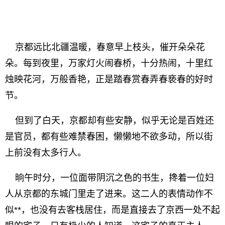
京都远比北疆温暖，春意早上枝头，催开朵朵花
朵。每到夜里，万家灯火闹春桥，十分热闹，十里红
烛映花河，万般香艳，正是踏春赏春弄春亵春的好时
节。
但到了白天，京都却有些安静，似乎无论是百姓还
是官员，都有些难禁春困，懒懒地不欲多动，所以街
上前没有太多行人。
晌午时分，一位面带阴沉之色的书生，搀着一位妇
人从京都的东城门里走了进来。这二人的表情动作不
似**，也没有去客栈居住，而是直接去了京西一处不起