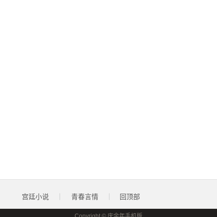
宫廷小说
青春言情
回顶部
Copyright © 庆余年手机版