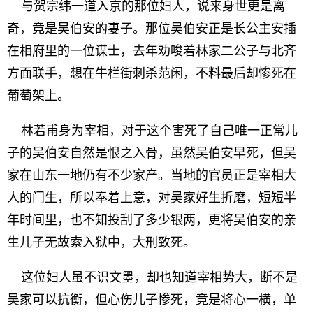
与贺宗纬一道入京的那位妇人，说来身世更是离
奇，竟是吴伯安的妻子。那位吴伯安正是长公主安插
在相府里的一位谋士，去年劝唆着林家二公子与北齐
方面联手，想在牛栏街刺杀范闲，不料最后却惨死在
葡萄架上。
林若甫身为宰相，对于这个害死了自己唯一正常儿
子的吴伯安自然是恨之入骨，虽然吴伯安早死，但吴
家在山东一地仍有不少家产。当地的官员正是宰相大
人的门生，所以奉着上意，对吴家好生折磨，短短半
年时间里，也不知投刮了多少银两，更将吴伯安的亲
生儿子无故索入狱中，大刑致死。
这位妇人虽不识文墨，却也知道宰相势大，断不是
吴家可以抗衡，但心伤儿子惨死，竟是将心一横，单