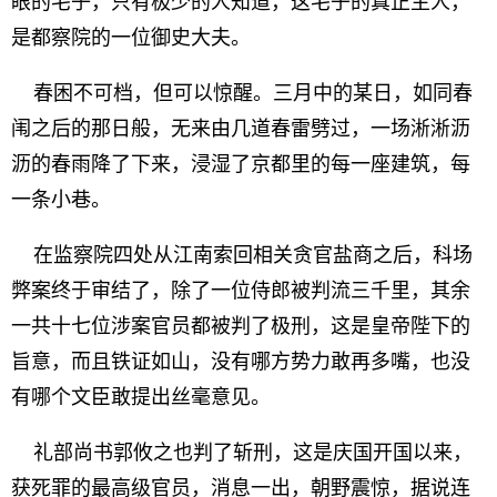
眼的宅子，只有极少的人知道，这宅子的真正主人，
是都察院的一位御史大夫。
春困不可档，但可以惊醒。三月中的某日，如同春
闱之后的那日般，无来由几道春雷劈过，一场淅淅沥
沥的春雨降了下来，浸湿了京都里的每一座建筑，每
一条小巷。
在监察院四处从江南索回相关贪官盐商之后，科场
弊案终于审结了，除了一位侍郎被判流三千里，其余
一共十七位涉案官员都被判了极刑，这是皇帝陛下的
旨意，而且铁证如山，没有哪方势力敢再多嘴，也没
有哪个文臣敢提出丝毫意见。
礼部尚书郭攸之也判了斩刑，这是庆国开国以来，
获死罪的最高级官员，消息一出，朝野震惊，据说连