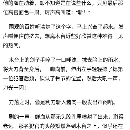
他的嘴在动着，却不知道是在说些什么，只见最后那
位高官面色一肃。厉声高叫道：“斩！”
围观的百姓听清楚了这个字，马上兴奋了起来。发
声喊便往前挤去，想离木台近些好欣赏这种难得一见
的热闹。
木台上的刽子手啐了一口唾沫。抹去脸上的雨水，
将大刀背至身后，一脚向前，伸出左手轻轻摁了摁第
一位犯官后颈，砍认了骨节的位置，然后大吼一声，
刀光一闪！
刀落之时，像是利刀斩入猪肉一般发出声闷响。
刷的一声，鲜血从那无头腔孔里喷射了出来，溅得
老远。那名犯官的头颅颓然落到木台之上，似乎还在