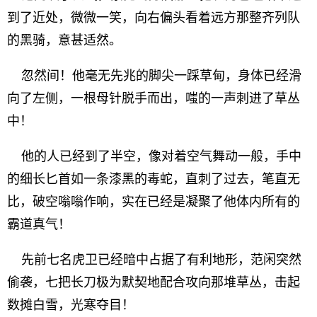
到了近处，微微一笑，向右偏头看着远方那整齐列队
的黑骑，意甚适然。
忽然间！他毫无先兆的脚尖一踩草甸，身体已经滑
向了左侧，一根母针脱手而出，嗤的一声刺进了草丛
中！
他的人已经到了半空，像对着空气舞动一般，手中
的细长匕首如一条漆黑的毒蛇，直刺了过去，笔直无
比，破空嗡嗡作响，实在已经是凝聚了他体内所有的
霸道真气！
先前七名虎卫已经暗中占据了有利地形，范闲突然
偷袭，七把长刀极为默契地配合攻向那堆草丛，击起
数摊白雪，光寒夺目！