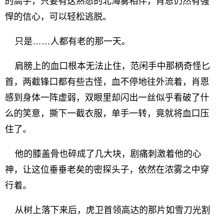
的高手，只要有这熟悉的北海雾相伴，肖恩仍然有强
悍的信心，可以轻松逃脱。
只是……人都有老的那一天。
肩膀上的血口根本无法止住，范闲手中那柄奇怪匕
首，两截锋口都有些古怪，血不停地往外流着，肖恩
感到身体一阵虚弱，双眼里却闪出一丝似乎看破了什
么的笑意，撕下一截衣服，单手一转，竟就将血口压
住了。
他的膝盖骨也碎成了几大块，剧痛刺激着他的心
神，让这位垂垂老矣的密探头子，依然在浓雾之中穿
行着。
从树上落下来后，虎卫首领高达的那片如雪刀光割