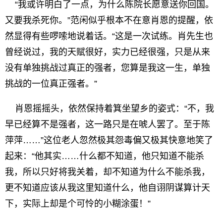
“我或许明白了一点，为什么陈院长愿意送你回国。
又要我杀死你。”范闲似乎根本不在意肖恩的提醒，依
然显得有些啰嗦地说着话。“这是一次试练。肖先生也
曾经说过，我的天赋很好，实力已经很强，只是从来
没有单独挑战过真正的强者，您算是我这一生，单独
挑战的一位真正强者。”
肖恩摇摇头，依然保持着箕坐望乡的姿式：“不，我
早已经算不是强者，这一路只是在唬人罢了。至于陈
萍萍……”这位老人忽然极其怨毒偏又极其快意地笑了
起来：“他其实……什么都不知道，他只知道不能杀
我，所以只好将我关着，却不知道为什么不能杀我，
更不知道应该从我这里知道什么，他自诩阴谋算计天
下，实际上却是个可怜的小糊涂蛋！”