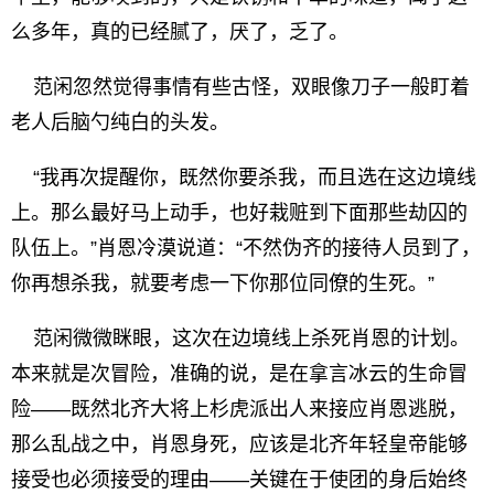
么多年，真的已经腻了，厌了，乏了。
范闲忽然觉得事情有些古怪，双眼像刀子一般盯着
老人后脑勺纯白的头发。
“我再次提醒你，既然你要杀我，而且选在这边境线
上。那么最好马上动手，也好栽赃到下面那些劫囚的
队伍上。”肖恩冷漠说道：“不然伪齐的接待人员到了，
你再想杀我，就要考虑一下你那位同僚的生死。”
范闲微微眯眼，这次在边境线上杀死肖恩的计划。
本来就是次冒险，准确的说，是在拿言冰云的生命冒
险——既然北齐大将上杉虎派出人来接应肖恩逃脱，
那么乱战之中，肖恩身死，应该是北齐年轻皇帝能够
接受也必须接受的理由——关键在于使团的身后始终