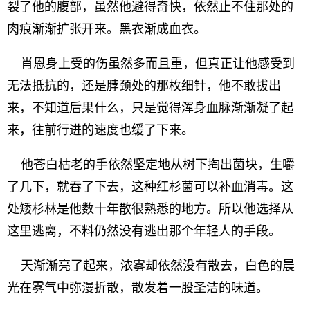
裂了他的腹部，虽然他避得奇快，依然止不住那处的
肉痕渐渐扩张开来。黑衣渐成血衣。
肖恩身上受的伤虽然多而且重，但真正让他感受到
无法抵抗的，还是脖颈处的那枚细针，他不敢拔出
来，不知道后果什么，只是觉得浑身血脉渐渐凝了起
来，往前行进的速度也缓了下来。
他苍白枯老的手依然坚定地从树下掏出菌块，生嚼
了几下，就吞了下去，这种红杉菌可以补血消毒。这
处矮杉林是他数十年散很熟悉的地方。所以他选择从
这里逃离，不料仍然没有逃出那个年轻人的手段。
天渐渐亮了起来，浓雾却依然没有散去，白色的晨
光在雾气中弥漫折散，散发着一股圣洁的味道。