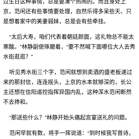
过生日这种事情，总是要凑个热闹的。而且身处上
京，范闲还有些事情要处理，自然乐得多呆些天、只
是想着家中的美妻弱妹，总是会有些牵挂。
“太后大寿，咱们代表着朝廷颜面，这礼物总不能太
寒酸。”林静副使琢磨着，“要不然喊下面哪位大人去秀
水街逛逛？”
听见秀水街三个字，范闲就想到卖酒的盛老板递过
来的那封信，连连摇头，上京的水本就够深的，长公
主还想在信阳遥控指挥异国内乱，这种浑水范闲断然
不去搀和。
“那送些什么？”林静开始头痛起宫宴送礼的问题。
范闲早就有数，将手一挥说道：“到时候我写首诗，