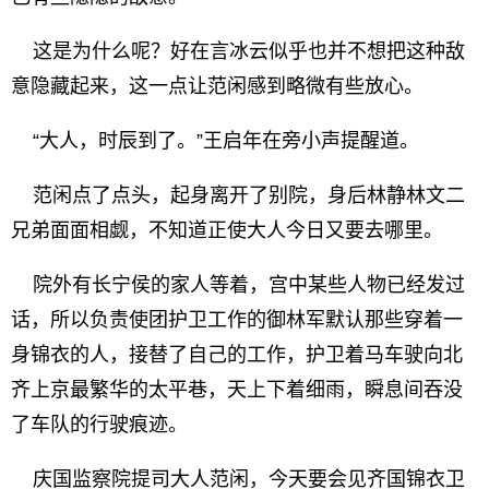
这是为什么呢？好在言冰云似乎也并不想把这种敌
意隐藏起来，这一点让范闲感到略微有些放心。
“大人，时辰到了。”王启年在旁小声提醒道。
范闲点了点头，起身离开了别院，身后林静林文二
兄弟面面相觑，不知道正使大人今日又要去哪里。
院外有长宁侯的家人等着，宫中某些人物已经发过
话，所以负责使团护卫工作的御林军默认那些穿着一
身锦衣的人，接替了自己的工作，护卫着马车驶向北
齐上京最繁华的太平巷，天上下着细雨，瞬息间吞没
了车队的行驶痕迹。
庆国监察院提司大人范闲，今天要会见齐国锦衣卫