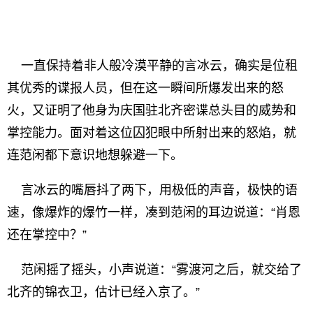
一直保持着非人般冷漠平静的言冰云，确实是位租
其优秀的谍报人员，但在这一瞬间所爆发出来的怒
火，又证明了他身为庆国驻北齐密谍总头目的威势和
掌控能力。面对着这位囚犯眼中所射出来的怒焰，就
连范闲都下意识地想躲避一下。
言冰云的嘴唇抖了两下，用极低的声音，极快的语
速，像爆炸的爆竹一样，凑到范闲的耳边说道：“肖恩
还在掌控中？”
范闲摇了摇头，小声说道：“雾渡河之后，就交给了
北齐的锦衣卫，估计已经入京了。”