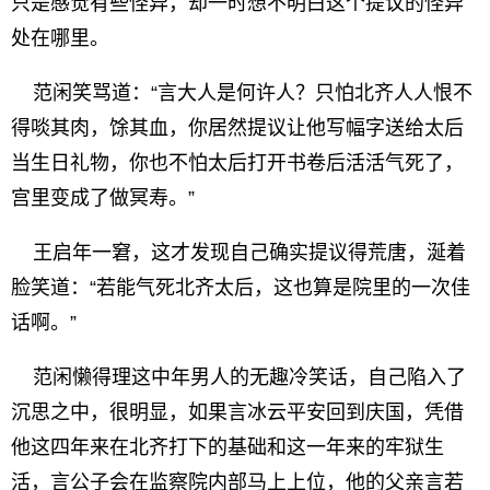
只是感觉有些怪异，却一时想不明白这个提议的怪异
处在哪里。
范闲笑骂道：“言大人是何许人？只怕北齐人人恨不
得啖其肉，馀其血，你居然提议让他写幅字送给太后
当生日礼物，你也不怕太后打开书卷后活活气死了，
宫里变成了做冥寿。”
王启年一窘，这才发现自己确实提议得荒唐，涎着
脸笑道：“若能气死北齐太后，这也算是院里的一次佳
话啊。”
范闲懒得理这中年男人的无趣冷笑话，自己陷入了
沉思之中，很明显，如果言冰云平安回到庆国，凭借
他这四年来在北齐打下的基础和这一年来的牢狱生
活，言公子会在监察院内部马上上位，他的父亲言若