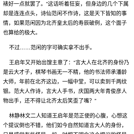
裱好一点就罢了。”这话听着狂妄，但身边的几个下属
却是连连点头，诗仙范闲不作诗，这是天下皆知的事
情，如果范闲因为北齐皇太后的寿辰破例，这个面子
也算给的极大。
不过……范闲的字可确实拿不出手。
王启年又开始出馊主意了：“言大人在北齐的身份乃
是云大才子，棋琴书画无一不精，他的书法师承潘龄
大师，年前在北齐这边，一幅中堂，可以卖到千两纹
银。范大人作诗，言大人手书，庆国两大年青俊彦人
物出手，还不得让北齐太后笑歪了嘴？”
林静林文二人知道王启年是范正使的心腹，心想这
个提议倒也不错，他们如今自然知道言大人的身份，