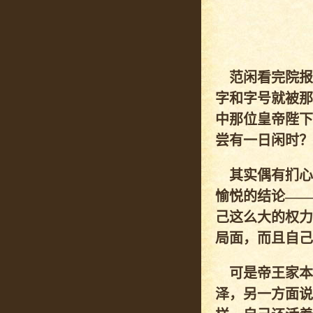
范闲看完院报
字和字号就被那
中那位皇帝陛下
尝有一日闲时？
其实偶有扪心
愉悦的结论——
己这么大的权力
局面，而且自己
可是帝王家本
泽，另一方面说