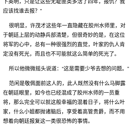
下英明，只是让这些无耻匪类多活了四年，报仇？我
应该找谁去报？”
很明显，许茂才这些年一直隐藏在胶州水师里，对
于朝廷上层的动静兵部清楚，但很奇妙的是，在这位
将军的心中，总有一种很强烈的直觉，叶家的仇人肯
定没有死光，而且也不可能就这么简单的死光了。
所以他微微摇头说道：“这是需要少爷去想的问题。”
范闲是敬佩面前这人的，此人既然没有什么马脚露
在朝廷眼里，如今也已经混成了胶州水师的一员重
将，那么完全可以就这般幸福的混着日子，将什么叶
家，什么小姐都抛诸脑后，享受着高管贵爵，而不用
想着向朝廷报复这一类很恐怖的事情。