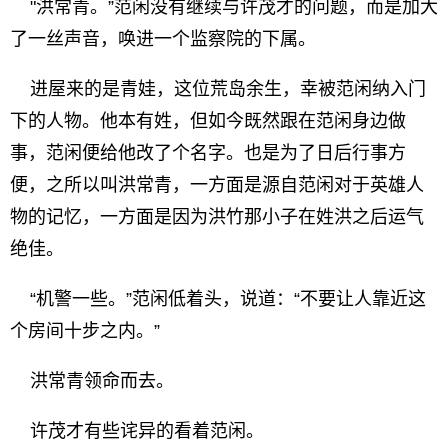
"洪常青。”范闲没有继续与许茂才的问题，而是加大
了一丝声音，唤进一个监察院的下属。
进屋来的是青娃，这位荒岛余生，幸被范闲纳入门
下的人物。他本有姓，但如今既然跟在范闲身边做
事，范闲便给他改了个名字。也是为了日后行事方
便，之所以叫洪常青，一方面是源自范闲对于英雄人
物的记忆，一方面是因为洪竹那小子在姓洪之后运气
绝佳。
“机警一些。”范闲低着头，说道：“不要让人靠近这
个房间十步之内。”
洪常青领命而去。
许茂才有些诧异的看着范闲。