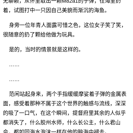
无聊赖，从怀里取出一颗M82a1的子弹，往海里扔
着，试图打中一只因自己美貌而渐沉的海鱼。
身旁一位年青人面露可惜之色，这位女子笑了笑，
很随意的扔了颗给他做为玩具。
是的，当时的情景就是这样的。
……
……
范闲站起身来，两个手指缓缓摩娑着子弹的金属表
面，感受着那种不属于这个世界的触感与流线，深深
的吸了一口气，在这个瞬间，提督府里其余的人似乎
都消失了，什么胶州水师，什么长公主，什么君山
会，都如同海水泡沫一样在他的脑海中褪去。