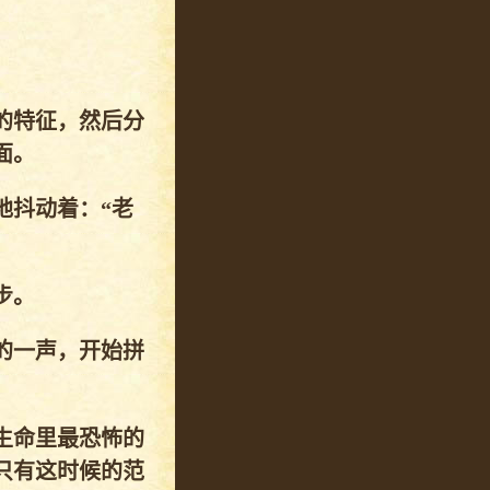
的特征，然后分
面。
地抖动着：“老
步。
的一声，开始拼
生命里最恐怖的
只有这时候的范