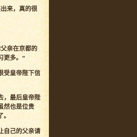
笑出来，真的很
你父亲在京都的
习更多。”
很受皇帝陛下信
去，最后皇帝陛
虽然也是位贵
了。
让自己的父亲请