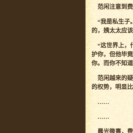
范闲注意到费
“我是私生子。
的，姨太太应该
“这世界上，什
护你，但他毕竟
你。而你不知道
范闲越来的疑
的权势，明显比
……
……
晨光微熹，费