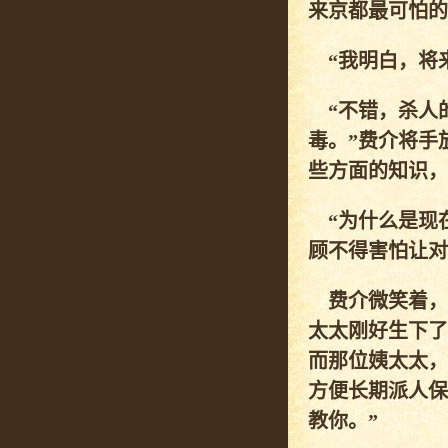
来京都最可怕的
“我明白，将来
“不错，杀人
毒。”费介将手
些方面的知识，
“为什么是现在
顾不得害怕让对
费介微笑着，
太太刚好生下了
而那位姨太太，
方便长期派人保
教你。”