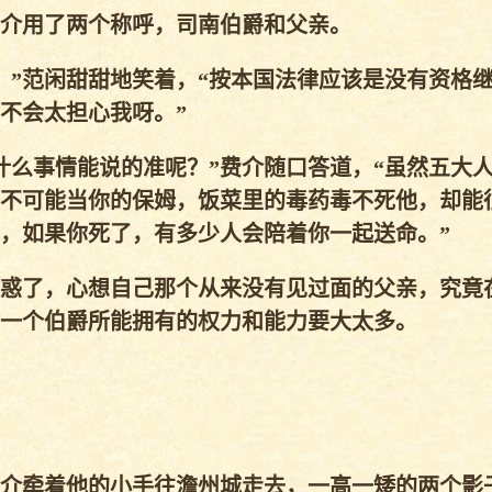
介用了两个称呼，司南伯爵和父亲。
”范闲甜甜地笑着，“按本国法律应该是没有资格
不会太担心我呀。”
么事情能说的准呢？”费介随口答道，“虽然五大
不可能当你的保姆，饭菜里的毒药毒不死他，却能
，如果你死了，有多少人会陪着你一起送命。”
惑了，心想自己那个从来没有见过面的父亲，究竟
一个伯爵所能拥有的权力和能力要大太多。
介牵着他的小手往澹州城走去，一高一矮的两个影