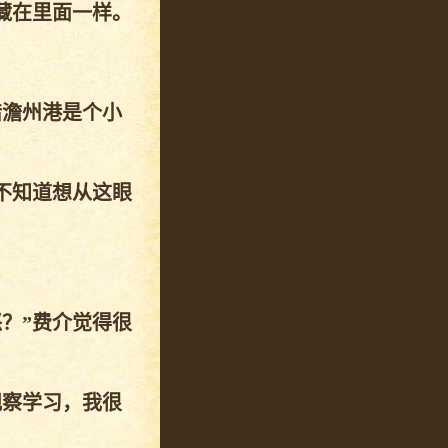
藏在里面一样。
惜澹州港是个小
不知道想从这眼
？”费介觉得很
观察学习，我很