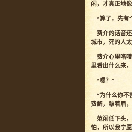
闲，才真正地像
“算了，先有个
费介的话音还
城市，死的人太
费介心里咯噔
里看出什么来，
“嗯？”
“为什么你不害
费解，皱着眉，
范闲低下头，
怕，所以我宁愿