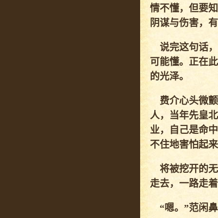
情不懂，但要知
阴谋与伤害，有
说完这句话，
可能懂。正在此
的光泽。
费介心头微颤
人，当年先皇北
业，自己是命中
不住地害怕起来
将被挖开的无
走去，一路走着
“嗯。”范闲鼻