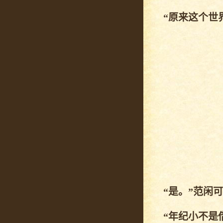
“原来这个世界
“是。”范闲可
“年纪小不是借