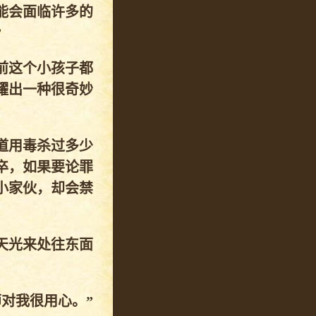
能会面临许多的
”
前这个小孩子都
耀出一种很奇妙
道用毒杀过多少
卒，如果要论罪
小家伙，却会禁
天光来处往东面
对我很用心。”