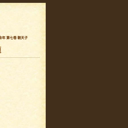
余年 第七卷 朝天子
题