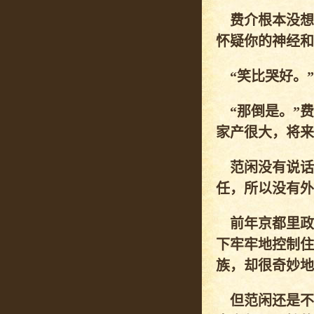
费介根本没想
怀疑你的神经和
“笑比哭好。”
“那倒是。”费
家产很大，将来
范闲没有说话
任，所以没有外
前年京都里政
下牢牢地控制住
族，却很奇妙地
但范闲还是不