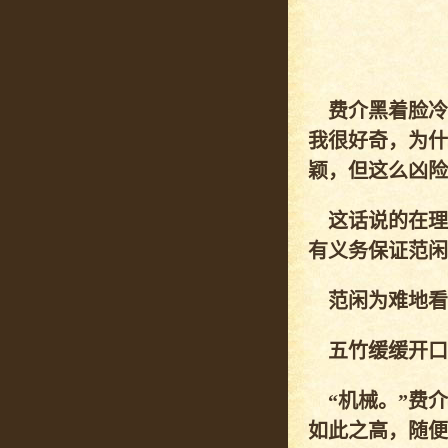
费介黑着脸冷
我很好奇，为什
颖，但这么凶险
这话说的在理
有义务保证范闲
范闲为难地看
五竹缓缓开口说
“机械。”费介
如此之高，随便