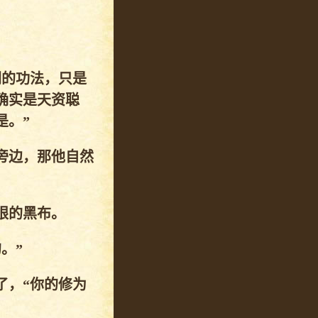
闲的功法，只是
确实是天资聪
是。”
旁边，那他自然
眼的黑布。
。”
了，“你的修为