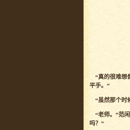
“真的很难想
平手。”
“虽然那个时候
“老师。”范闲
吗？”