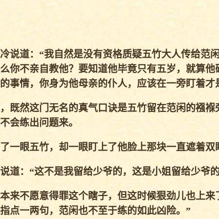
冷说道：“我自然是没有资格质疑五竹大人传给范
么你不亲自教他？要知道他毕竟只有五岁，就算他
的事情，你身为他母亲的仆人，应该在一旁盯着才
，既然这门无名的真气口诀是五竹留在范闲的襁褓
不会练出问题来。
了一眼五竹，却一眼盯上了他脸上那块一直遮着双
道：“这不是我留给少爷的，这是小姐留给少爷的
本来不愿意得罪这个瞎子，但这时候狠劲儿也上来
指点一两句，范闲也不至于练的如此凶险。”