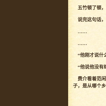
五竹顿了顿，忽
说完这句话，
……
……
“他刚才说什么
“他说他没有练
费介看着范闲
子，是从哪个乡