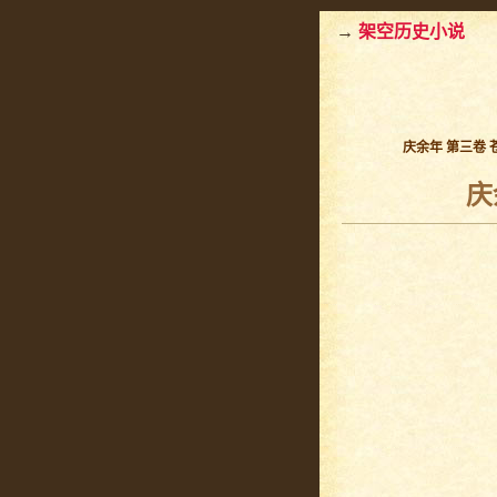
→
架空历史小说
庆余年 第三卷 
庆