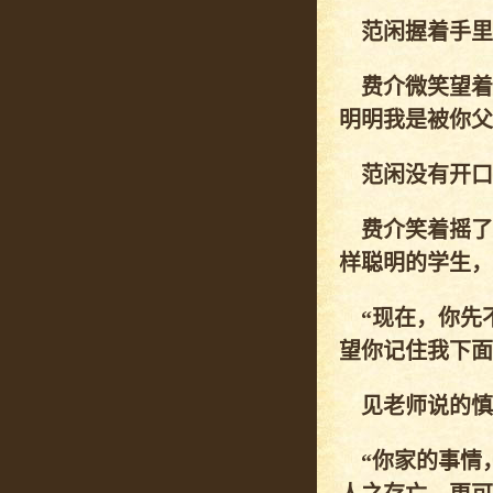
范闲握着手里的
费介微笑望着
明明我是被你父
范闲没有开口
费介笑着摇了
样聪明的学生，
“现在，你先不
望你记住我下面
见老师说的慎
“你家的事情