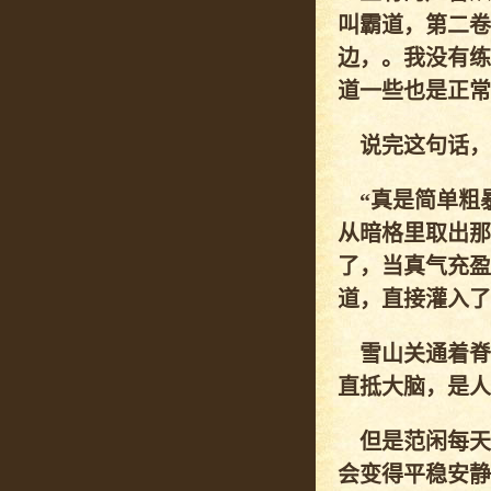
叫霸道，第二卷
边，。我没有练
道一些也是正常
说完这句话，
“真是简单粗暴
从暗格里取出那
了，当真气充盈
道，直接灌入了
雪山关通着脊
直抵大脑，是人
但是范闲每天
会变得平稳安静