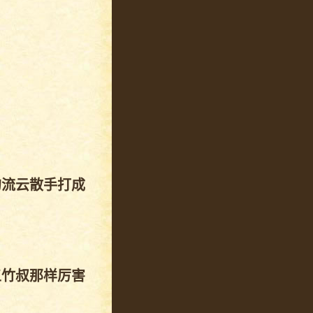
的流云散手打成
五竹叔那样厉害