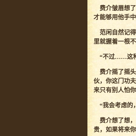
费介皱眉想了
才能够用他手中
范闲自然记得
里就握着一根不
“不过……这种
费介摇了摇头
伙，你这门功夫
来只有别人怕你
“我会考虑的，
费介想了想，
贵，如果将来你