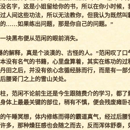
没名字，这是小姐留给你的书，所以在你小时候，
过人间这些功法，所以无法教你，但我认为既然叫
的……如果练出问题，那是你自己的问题。”
一块黑布便从范闲的眼前消失。
的解释，真是个淡漠的、古怪的人。”范闲叹了口
本没有名气的书籍，心里盘算着，其实在练功的过
丹田之后，并没有依心念循经脉而行，而是有一部
后腰肾门之上的雪山关处。
柱，范闲不论前生还是今生跟随费介的学习，都了
身体上最最关键的部位，稍有不慎，便会残废瘫卧
的午睡冥想，体内修练而得的霸道真气，经过后腰
许多，那种燥狂感也会随之而去，反而浑体舒泰，