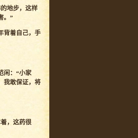
怖的地步，这样
害。”
年背着自己，手
范闲：“小家
，我敢保证，将
拿着，这药很