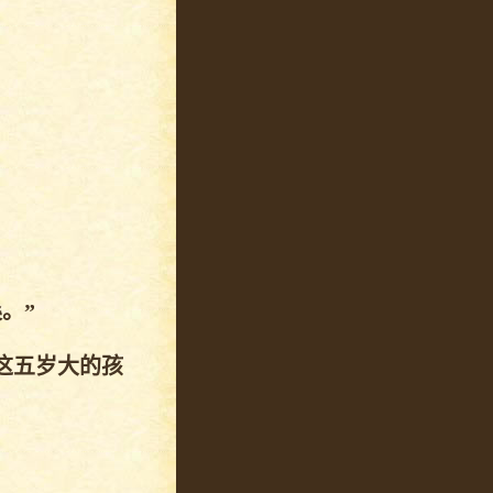
。”
这五岁大的孩