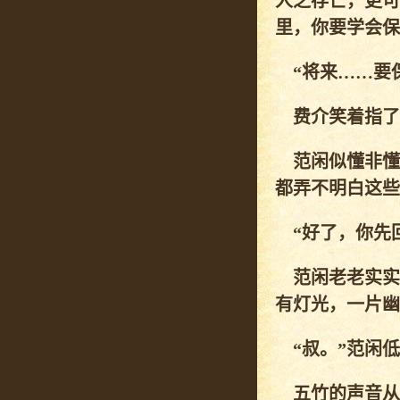
人之存亡，更可
里，你要学会保
“将来……要保
费介笑着指了指
范闲似懂非懂
都弄不明白这些
“好了，你先回
范闲老老实实
有灯光，一片幽
“叔。”范闲低
五竹的声音从