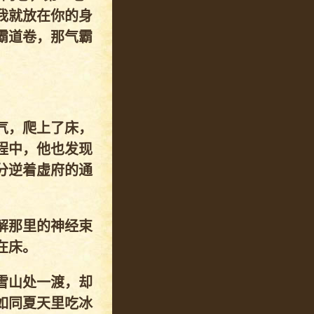
我就放在你的身
霸道卷，那气霸
气，爬上了床，
程中，他也发现
分逆着虚府的通
解那里的神经束
在床。
雪山处一渡，却
如同夏天里吃冰