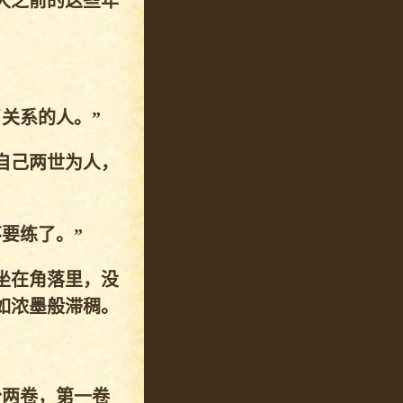
大之前的这些年
关系的人。”
自己两世为人，
要练了。”
坐在角落里，没
如浓墨般滞稠。
分两卷，第一卷