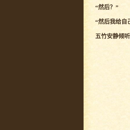
“然后？”
“然后我给自己
五竹安静倾听