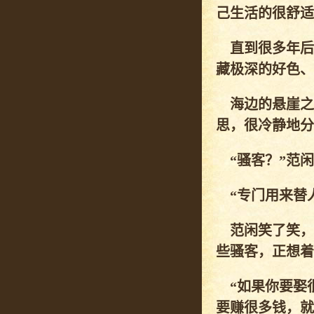
己生活的很舒适
直到很多年后
藏极深的好色、
海边的悬崖之
思，很冷静地分
“骚客？”范闲
“专门用来替人
范闲笑了笑，
些骚客，正想着
“如果你要娶
要赚很多钱，就