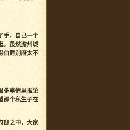
了手，自己一个
逛，虽然澹州城
得伯爵别府太不
。
很多事情里推论
望那个私生子在
府邸之中，大家