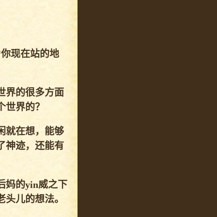
“你现在站的地
世界的很多方面
个世界的？
闲就在想，能够
了神迹，还能有
妈的yin威之下
老头儿的想法。