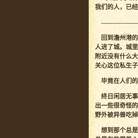
我们的人，已经
——————
回到澹州港的
人进了城。城里
附近没有什么大
关心这位私生子
毕竟在人们的
终日闲居无事
出一些很奇怪的
野外被异兽吃掉
想到那个总是