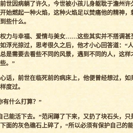
前世因病躺了许久，今世被小孩儿身躯耽于澹州许
开始燃起一种火焰，这种火焰足以焚痛他的精神，刺
到些什么。
权力与幸福、爱情与美女……这些其实并不搭调甚
如浮光掠过，思考很久之后，他才小心回答道：“
总是需要去看些不同的风景，遇到不同的人，这样
些。”
心话，前世在临死前的病床上，他便曾经想过，如
样度过。
有什么打算？”
己能活下去。”范闲蹲了下来，又扔了块石头，只是
下面的灰色礁石上碎了，“所以必须有保护自己的能