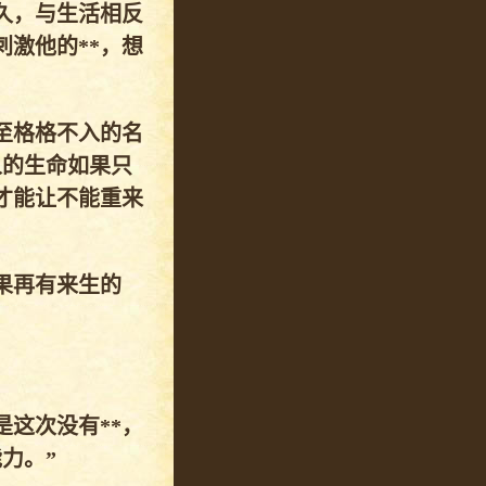
久，与生活相反
激他的**，想
至格格不入的名
人的生命如果只
才能让不能重来
果再有来生的
这次没有**，
力。”