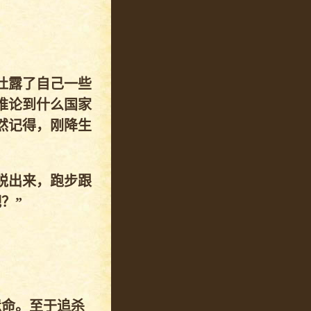
吐露了自己一些
推论到什么国家
然记得，刚降生
脱出来，跑步跟
？”
遗命。至于追杀