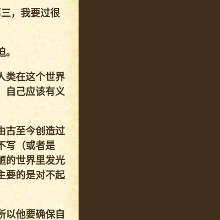
第三，我要过很
迫。
人类在这个世界
，自己应该有义
由古至今创造过
不写（或者是
陋的世界里发光
主要的是对不起
所以他要确保自