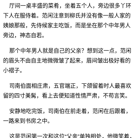
厅间一桌丰盛的菜肴，坐着五个人，旁边很多丫环
下人在服侍着。范闲注意到柳氏并没有像一般人家的
姨娘那般，先侍候家主吃饭，而是坐在那个中年男人
旁边，神态自若。
那个中年男人就是自己的父亲？想到这一点，范闲
的眉头不由自主地微微皱了起来，眉间皱出极好看的
小褶子。
司南伯面相庄肃，五官端正，下颌留着时人最喜欢
留的四寸美髯，看上去便知道性情严肃，不苟言笑。
安静地吃完饭，司南伯在前走着，范闲在后跟着，
一路来到书房之中。
这是范闲第一次和这位“父亲”单独相处，他微笑着，