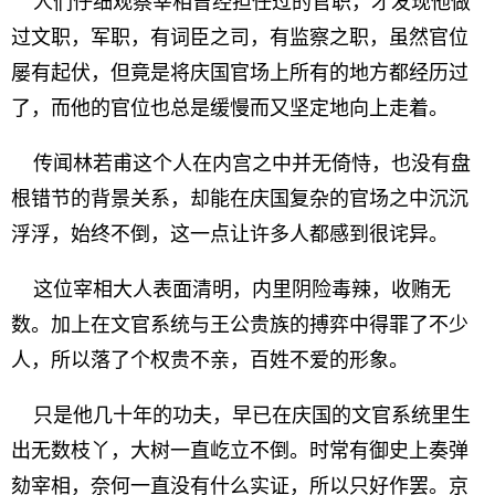
人们仔细观察宰相曾经担任过的官职，才发现他做
过文职，军职，有词臣之司，有监察之职，虽然官位
屡有起伏，但竟是将庆国官场上所有的地方都经历过
了，而他的官位也总是缓慢而又坚定地向上走着。
传闻林若甫这个人在内宫之中并无倚恃，也没有盘
根错节的背景关系，却能在庆国复杂的官场之中沉沉
浮浮，始终不倒，这一点让许多人都感到很诧异。
这位宰相大人表面清明，内里阴险毒辣，收贿无
数。加上在文官系统与王公贵族的搏弈中得罪了不少
人，所以落了个权贵不亲，百姓不爱的形象。
只是他几十年的功夫，早已在庆国的文官系统里生
出无数枝丫，大树一直屹立不倒。时常有御史上奏弹
劾宰相，奈何一直没有什么实证，所以只好作罢。京