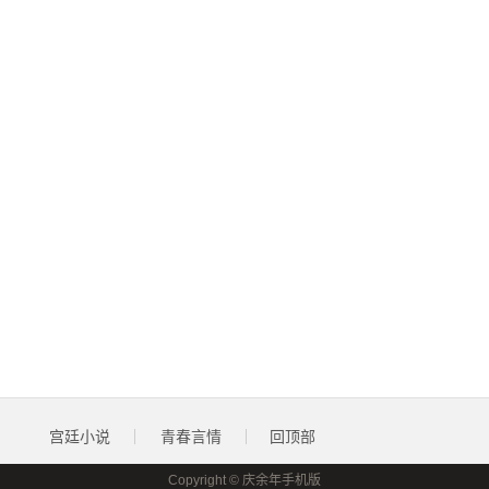
宫廷小说
青春言情
回顶部
Copyright © 庆余年手机版