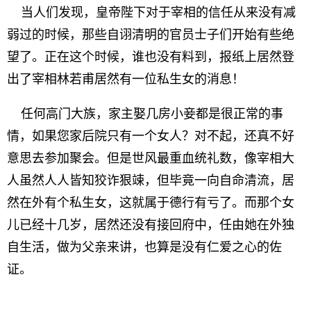
当人们发现，皇帝陛下对于宰相的信任从来没有减
弱过的时候，那些自诩清明的官员士子们开始有些绝
望了。正在这个时候，谁也没有料到，报纸上居然登
出了宰相林若甫居然有一位私生女的消息！
任何高门大族，家主娶几房小妾都是很正常的事
情，如果您家后院只有一个女人？对不起，还真不好
意思去参加聚会。但是世风最重血统礼数，像宰相大
人虽然人人皆知狡诈狠竦，但毕竟一向自命清流，居
然在外有个私生女，这就属于德行有亏了。而那个女
儿已经十几岁，居然还没有接回府中，任由她在外独
自生活，做为父亲来讲，也算是没有仁爱之心的佐
证。