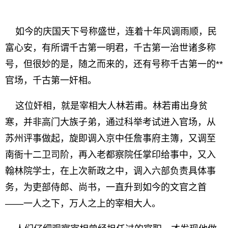
如今的庆国天下号称盛世，连着十年风调雨顺，民
富心安，有所谓千古第一明君，千古第一治世诸多称
号，但很妙的是，随之而来的，还有号称千古第一的**
官场，千古第一奸相。
这位奸相，就是宰相大人林若甫。林若甫出身贫
寒，并非高门大族子弟，通过科举考试进入官场，从
苏州评事做起，旋即调入京中任詹事府主簿，又调至
南衙十二卫司阶，再入老都察院任掌印给事中，又入
翰林院学士，在上次新政之中，调入六部负责具体事
务，为吏部侍郎、尚书，一直升到如今的文官之首
——一人之下，万人之上的宰相大人。