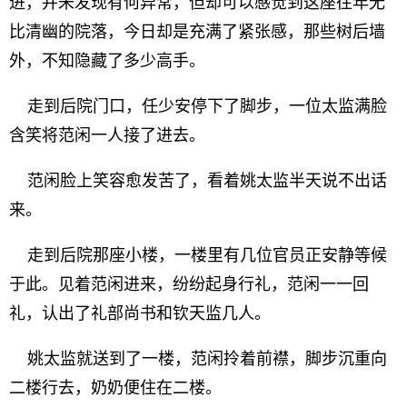
进，并未发现有何异常，但却可以感觉到这座往年无
比清幽的院落，今日却是充满了紧张感，那些树后墙
外，不知隐藏了多少高手。
走到后院门口，任少安停下了脚步，一位太监满脸
含笑将范闲一人接了进去。
范闲脸上笑容愈发苦了，看着姚太监半天说不出话
来。
走到后院那座小楼，一楼里有几位官员正安静等候
于此。见着范闲进来，纷纷起身行礼，范闲一一回
礼，认出了礼部尚书和钦天监几人。
姚太监就送到了一楼，范闲拎着前襟，脚步沉重向
二楼行去，奶奶便住在二楼。