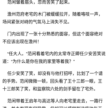
范闲皱着眉头，忽而苦笑了起来。
澹州范府老宅的木门被缓缓拉开，随着咯吱一声，
场间紧张对峙的气氛马上消失不见。
门内出现了一张十分熟悉的面容，但这个面容绝对
不应该出现在澹州！
“任大人。”范闲看着宅内的太常寺正卿任少安苦笑说
道：“为什么是你在我的家里等着我？”
任少安笑了笑，却没有与他打招呼，比划了一个请
的手势。范闲微微一顿，回头看了王十三郎一眼，王
十三郎笑了笑，和监察院六处的剑手留在了宅外。
范闲带着王启年与高达等人向老宅里走去，一路行