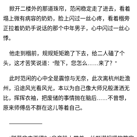
掀开二楼外的那道珠帘，范闲稳定走了进去，看着
塌上微有病容的奶奶，脸上闪过一丝心疼，看着榻旁
正拉着奶奶手说话的那个中年男子，心中闪过一丝心
悸。
他走到榻前，规规矩矩跪了下去，给二人磕了个
头，这才苦笑说道：“陛下，您怎么……来了？”
此时范闲的心中全是震惊与无奈，此次离杭州赴澹
州，沿途风光看风光，本以为自己像大师兄般潇洒无
比，挥挥衣袖，把废储的事情抛在脑后……不曾想，
原来师傅岳不群在这儿等着自己。
——————