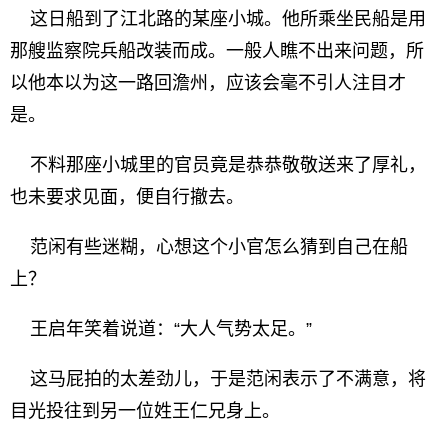
这日船到了江北路的某座小城。他所乘坐民船是用
那艘监察院兵船改装而成。一般人瞧不出来问题，所
以他本以为这一路回澹州，应该会毫不引人注目才
是。
不料那座小城里的官员竟是恭恭敬敬送来了厚礼，
也未要求见面，便自行撤去。
范闲有些迷糊，心想这个小官怎么猜到自己在船
上？
王启年笑着说道：“大人气势太足。”
这马屁拍的太差劲儿，于是范闲表示了不满意，将
目光投往到另一位姓王仁兄身上。