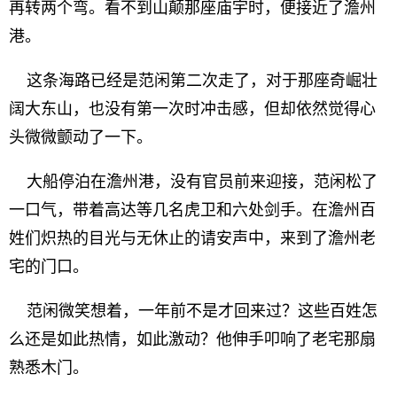
再转两个弯。看不到山颠那座庙宇时，便接近了澹州
港。
这条海路已经是范闲第二次走了，对于那座奇崛壮
阔大东山，也没有第一次时冲击感，但却依然觉得心
头微微颤动了一下。
大船停泊在澹州港，没有官员前来迎接，范闲松了
一口气，带着高达等几名虎卫和六处剑手。在澹州百
姓们炽热的目光与无休止的请安声中，来到了澹州老
宅的门口。
范闲微笑想着，一年前不是才回来过？这些百姓怎
么还是如此热情，如此激动？他伸手叩响了老宅那扇
熟悉木门。