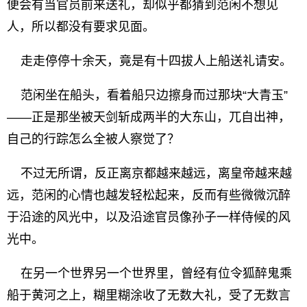
便会有当官员前来送礼，却似乎都猜到范闲不想见
人，所以都没有要求见面。
走走停停十余天，竟是有十四拔人上船送礼请安。
范闲坐在船头，看着船只边擦身而过那块“大青玉”
——正是那坐被天剑斩成两半的大东山，兀自出神，
自己的行踪怎么全被人察觉了？
不过无所谓，反正离京都越来越远，离皇帝越来越
远，范闲的心情也越发轻松起来，反而有些微微沉醉
于沿途的风光中，以及沿途官员像孙子一样侍候的风
光中。
在另一个世界另一个世界里，曾经有位令狐醉鬼乘
船于黄河之上，糊里糊涂收了无数大礼，受了无数言