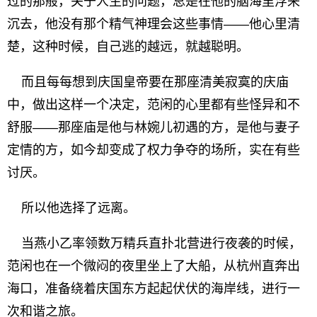
过的那般，关于人生的问题，总是在他的脑海里浮来
沉去，他没有那个精气神理会这些事情——他心里清
楚，这种时候，自己逃的越远，就越聪明。
而且每每想到庆国皇帝要在那座清美寂寞的庆庙
中，做出这样一个决定，范闲的心里都有些怪异和不
舒服——那座庙是他与林婉儿初遇的方，是他与妻子
定情的方，如今却变成了权力争夺的场所，实在有些
讨厌。
所以他选择了远离。
当燕小乙率领数万精兵直扑北营进行夜袭的时候，
范闲也在一个微闷的夜里坐上了大船，从杭州直奔出
海口，准备绕着庆国东方起起伏伏的海岸线，进行一
次和谐之旅。