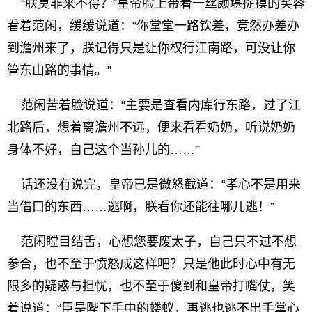
“朕莫非来不得？”皇帝脸上带着一丝颇堪捉摸的笑容
看着范闲，缓缓说道：“你堂堂一路钦差，竟然办差办
到澹州来了，朕记得只是让你权行江南路，可没让你
管东山路的事情。”
范闲苦着脸说道：“主要是查看内库行东路，过了江
北路后，想着离澹州不远，便来看看奶奶，听说奶奶
身体不好，自己这个当孙儿的……”
话还没有说完，皇帝已是微怒截道：“孝心不是用来
当借口的东西……逃啊，朕看你还能往哪儿逃！”
范闲瞠目结舌，心想您要废太子，自己只不过不想
参合，也不至于愤怒成这样吧？只是他此时心中有无
限多的疑惑与担忧，也不至于傻到和皇帝打嘴仗，笑
着说道：“臣是陛下手中的蝼蚁，再逃也逃不出手掌心