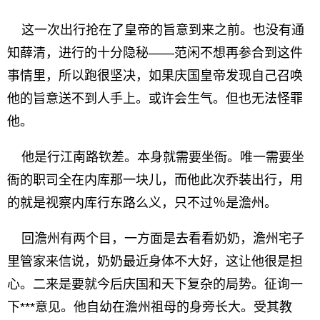
这一次出行抢在了皇帝的旨意到来之前。也没有通
知薛清，进行的十分隐秘——范闲不想再参合到这件
事情里，所以跑很坚决，如果庆国皇帝发现自己召唤
他的旨意送不到人手上。或许会生气。但也无法怪罪
他。
他是行江南路钦差。本身就需要坐衙。唯一需要坐
衙的职司全在内库那一块儿，而他此次乔装出行，用
的就是视察内库行东路么义，只不过％是澹州。
回澹州有两个目，一方面是去看看奶奶，澹州宅子
里管家来信说，奶奶最近身体不大好，这让他很是担
心。二来是要就今后庆国和天下复杂的局势。征询一
下***意见。他自幼在澹州祖母的身旁长大。受其教