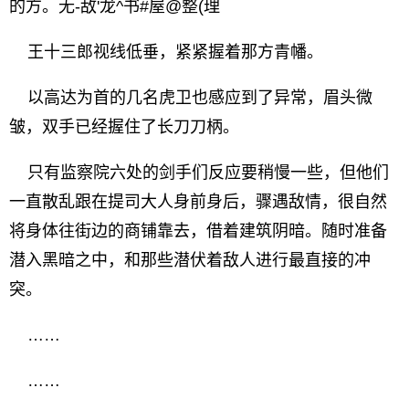
的方。无-敌'龙^书#屋@整(理
王十三郎视线低垂，紧紧握着那方青幡。
以高达为首的几名虎卫也感应到了异常，眉头微
皱，双手已经握住了长刀刀柄。
只有监察院六处的剑手们反应要稍慢一些，但他们
一直散乱跟在提司大人身前身后，骤遇敌情，很自然
将身体往街边的商铺靠去，借着建筑阴暗。随时准备
潜入黑暗之中，和那些潜伏着敌人进行最直接的冲
突。
……
……