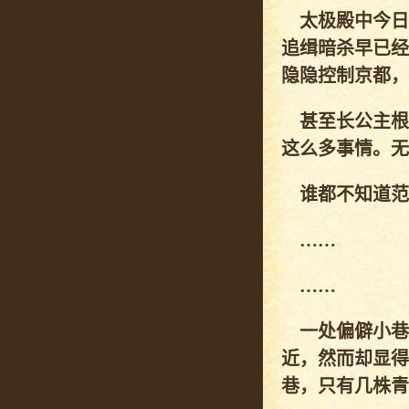
太极殿中今日
追缉暗杀早已经
隐隐控制京都，
甚至长公主根
这么多事情。无-
谁都不知道范
……
……
一处偏僻小巷
近，然而却显得
巷，只有几株青