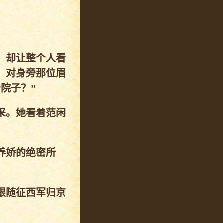
。却让整个人看
，对身旁那位眉
院子？”
采。她看着范闲
养娇的绝密所
跟随征西军归京