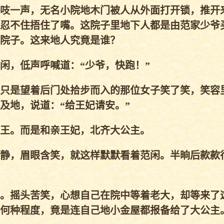
吱一声，无名小院地木门被人从外面打开锁，推开
忍不住捂住了嘴。这院子里地下人都是由范家少爷
院子。这来地人究竟是谁？
，低声呼喊道：“少爷，快跑！”
只是望着后门处拾步而入的那位女子笑了笑，笑容
及地，说道：“给王妃请安。”
王。而是和亲王妃，北齐大公主。
静，眉眼含笑，就这样默默看着范闲。半晌后款款
。摇头苦笑，心想自己在院中等着老大，却等来了
何种程度，竟是连自己地小金屋都报备给了大公主