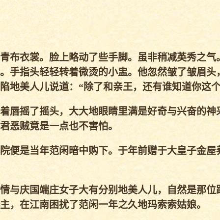
青布衣裳。脸上略动了些手脚。虽非稍减英秀之气
。手指头轻轻转着微烫的小盅。他忽然皱了皱眉头
陷地美人儿说道：“除了和亲王，还有谁知道你这个
着唇摇了摇头，大大地眼睛里满是好奇与兴奋的神
君恶贼竟是一点也不害怕。
院便是当年范闲暗中购下。于年前赠于大皇子金屋
情与庆国端庄女子大有分别地美人儿，自然是那位
主，在江南困扰了范闲一年之久地玛索索姑娘。