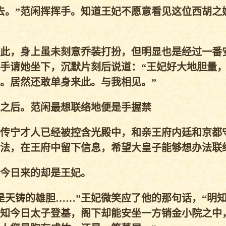
。”范闲挥挥手。知道王妃不愿意看见这位西胡之
此，身上虽未刻意乔装打扮，但明显也是经过一番
手请她坐下，沉默片刻后说道：“王妃好大地胆量
。居然还敢单身来此。与我相见。”
之后。范闲最想联络地便是手握禁
传宁才人已经被控含光殿中，和亲王府内廷和京都
法，在王府中留下信息，希望大皇子能够想办法联
今日来的却是王妃。
天铸的雄胆……”王妃微笑应了他的那句话，“明
知今日太子登基，阁下却能安坐一方销金小院之中