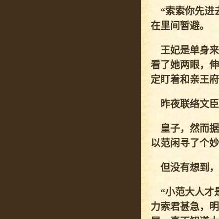
“索索你先进去
在里间暂避。
王妃是单身来
看了她两眼，伸
定盯着和亲王府
昨夜联络文臣
皇子，然而据
以范闲寻了个妙
但没有想到，
“小范大人才是
力索君甚急，明