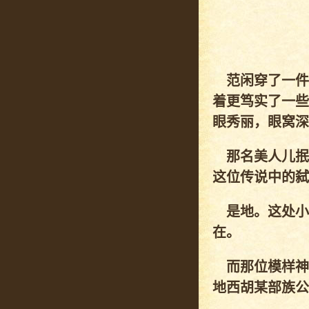
范闲穿了一件
着更笃实了一些
眼秀丽，眼窝深
那名美人儿抿
这位传说中的弑
是地。这处小
在。
而那位模样神
地西胡某部族公