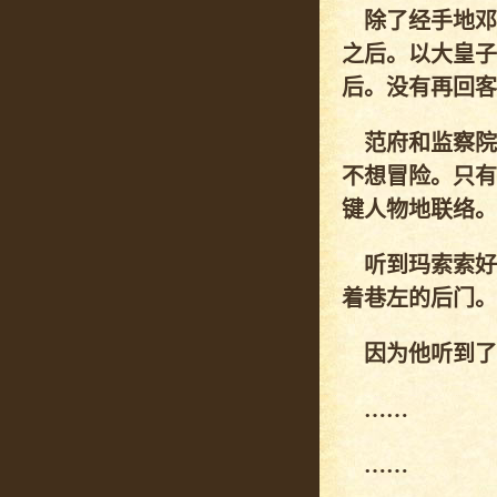
除了经手地邓
之后。以大皇子
后。没有再回客
范府和监察院
不想冒险。只有
键人物地联络。
听到玛索索好
着巷左的后门。
因为他听到了
……
……