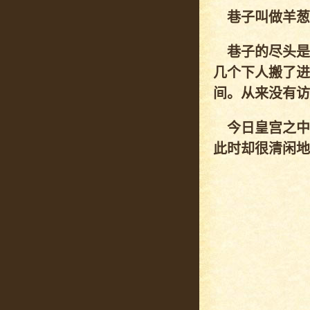
巷子叫做羊葱
巷子的尽头是
几个下人搬了进
间。从来没有访
今日皇宫之中
此时却很清闲地