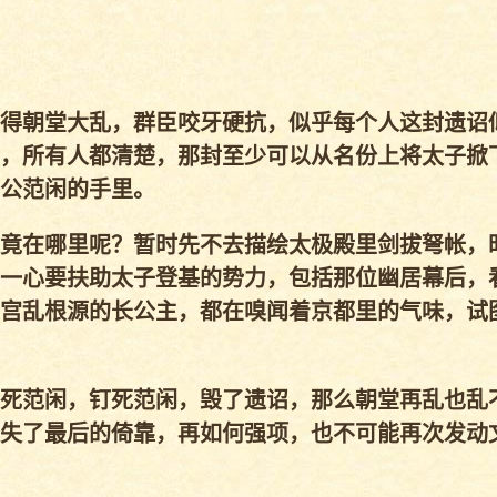
得朝堂大乱，群臣咬牙硬抗，似乎每个人这封遗诏
，所有人都清楚，那封至少可以从名份上将太子掀
公范闲的手里。
竟在哪里呢？暂时先不去描绘太极殿里剑拔弩帐，
一心要扶助太子登基的势力，包括那位幽居幕后，
宫乱根源的长公主，都在嗅闻着京都里的气味，试
死范闲，钉死范闲，毁了遗诏，那么朝堂再乱也乱
失了最后的倚靠，再如何强项，也不可能再次发动