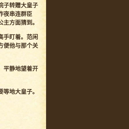
院子转赠大皇子
昨夜串连群臣
公主方面猜到。
高手盯着。范闲
方便他与那个关
。平静地望着开
要等地大皇子。