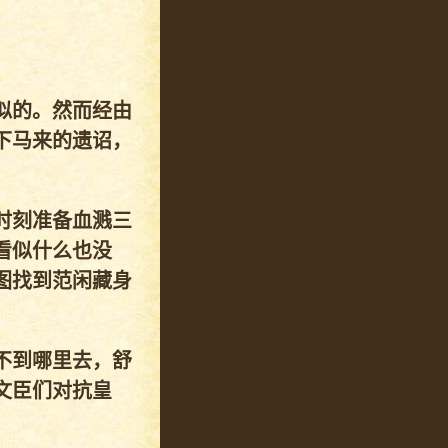
似的。然而经由
下马来的遗诏，
时刻准备血溅三
看似什么也没
图找到范闲藏身
不到哪里去，舒
文臣们对抗皇