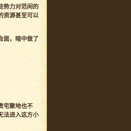
些势力对范闲的
的资源甚至可以
会面，暗中做了
贵宅聚地也不
无法进入这方小