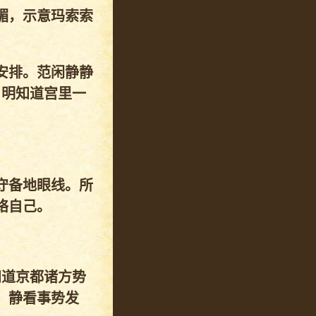
媚，示意玛索索
安排。范闲静静
，明知道宫里一
守备地眼线。所
络自己。
知道京都诸方势
，静看事势发