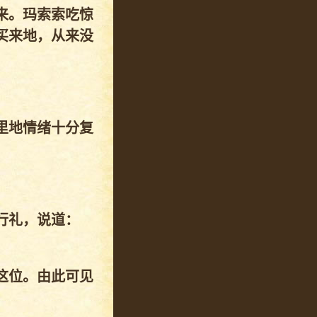
来。玛索索吃惊
买来地，从来没
里地情绪十分复
行礼，说道：
这位。由此可见
。