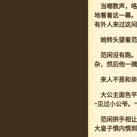
当啷数声，咯
地看着这一幕。
有外人来过这间
她转头望着范闲
范闲没有跑。
杂，然后他一揖
来人不是和亲
大公主面色平
“见过小公爷。”
范闲拱手相让
大皇子惧内惧到