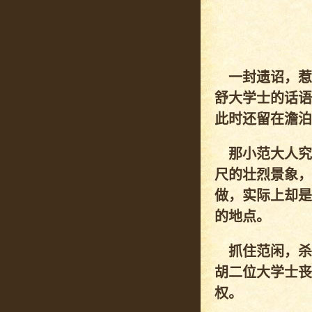
一封遗诏，惹
舒大学士的话语
此时还留在澹泊
那小范大人究
尺的壮烈景象，
做，实际上却是
的地点。
抓住范闲，杀
胡二位大学士丧
权。