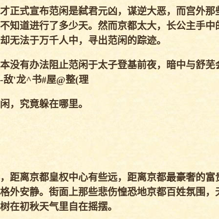
才正式宣布范闲是弑君元凶，谋逆大恶，而宫外那
不知道进行了多少天。然而京都太大，长公主手中
却无法于万千人中，寻出范闲的踪迹。
本没有办法阻止范闲于太子登基前夜，暗中与舒芜
敌'龙^书#屋@整(理
闲，究竟躲在哪里。
，距离京都皇权中心有些远，距离京都最豪奢的富
格外安静。街面上那些悲伤惶恐地京都百姓氛围，
树在初秋天气里自在摇摆。