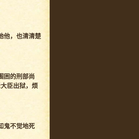
地他，也清清楚
围困的刑部尚
老大臣出狱，烦
知鬼不觉地死