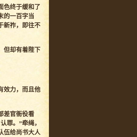
面色终于缓和了
末的一百字当
于新祚，即往不
，但却有着陛下
有效力，而且他
部差官衙役看
认罪。”牵绳，
队伍给尚书大人