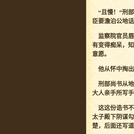
“且慢！”刑部
臣要澹泊公地话
监察院官员唇
有变得痴呆，知
意愿。
他从怀中掏出
刑部尚书从地
大人亲手所写手
这这份诰书不
太子殿下阴谋勾
楚，后面还写道