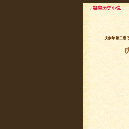
→
架空历史小说
庆余年 第三卷 