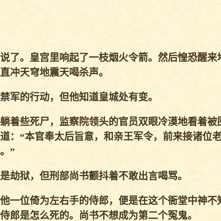
说了。皇宫里响起了一枝烟火令箭。然后惶恐醒来
直冲天穹地震天喝杀声。
禁军的行动，但他知道皇城处有变。
躺着些死尸，监察院领头的官员双眼冷漠地看着被
道：“本官奉太后旨意，和亲王军令，前来接诸位
。”
是劫狱，但刑部尚书颤抖着不敢出言喝骂。
他一位倚为左右手的侍郎，便是在这个衙堂中神不
侍郎是怎么死的。尚书不想成为第二个冤鬼。