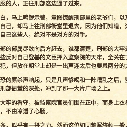
服的人，正往刑部这边逼了过来。
白，马上鸣锣示警，意图惊醒刑部里的老爷们，以
自己，却马上往刑部衙堂里退去，因为他们知道，
自己这些人，绝对不是对方的对手。
部的部属尽数向后方赶去，谁都清楚，刑部的大牢
些反对自己登基的文臣押入监察院的天牢，全关在
犯，但放在朝堂上却是一出声连太后也要忌两分的
恐的厮杀声响起，只是几声惨喝和一阵嘈乱之后，
刑部衙堂的深处，冲到了那一大片广场之上。
大牢的看守，被监察院官员们围在正中，而身上衣
，不由凉透了心肠。
多，似乎有一拼之力。然而这位如同禁军统领一般