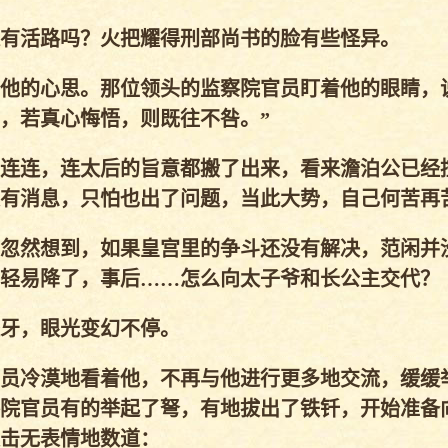
有活路吗？火把耀得刑部尚书的脸有些怪异。
他的心思。那位领头的监察院官员盯着他的眼睛，
，若真心悔悟，则既往不咎。”
连连，连太后的旨意都搬了出来，看来澹泊公已经
有消息，只怕也出了问题，当此大势，自己何苦再
忽然想到，如果皇宫里的争斗还没有解决，范闲并
轻易降了，事后……怎么向太子爷和长公主交代？
牙，眼光变幻不停。
员冷漠地看着他，不再与他进行更多地交流，缓缓
院官员有的举起了弩，有地拔出了铁钎，开始准备
击无表情地数道：