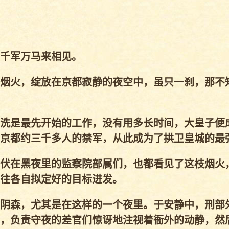
千军万马来相见。
烟火，绽放在京都寂静的夜空中，虽只一刹，那不
洗是最先开始的工作，没有用多长时间，大皇子便
京都约三千多人的禁军，从此成为了拱卫皇城的最
伏在黑夜里的监察院部属们，也都看见了这枝烟火
往各自拟定好的目标进发。
阴森，尤其是在这样的一个夜里。于安静中，刑部
，负责守夜的差官们惊讶地注视着衙外的动静，然