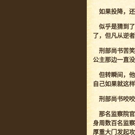
如果投降，还
似乎是猜到了
了，但凡从逆者
刑部尚书苦笑
公主那边一直没
但转瞬间，他
自己如果就这样
刑部尚书咬咬
那名监察院官
身周数百名监察
厚重大门发起攻