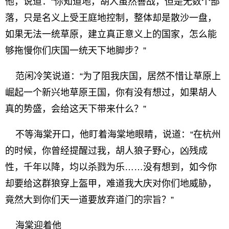
他，说道：“你知道地，胡人虽然善战，但是无数个部
落，只是名义上受王庭地控制，整体却是散沙一盘，
如果无法一统草原，建立真正意义上的国家，怎么能
够拖慢你们庆国一统天下地脚步？”
范闲冷笑说道：“为了阻我庆国，居然不惜让草原上
崛起一个新兴地草原王国，你有没有想过，如果胡人
真的势盛，会给这天下带来什么？”
不等海棠开口，他盯着海棠地眼睛，说道：“在杭州
的时候，你曾经提醒过我，胡人狼子野心，凶残成
性，千年以降，均以杀戮为乐……没有想到，如今你
却要给这群狼穿上盔甲，难道我大庆对你们地威胁，
竟然大到你们天一道要放弃道门的宗旨？”
海棠迎着他