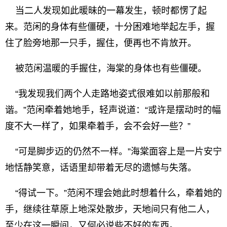
当二人发现如此暖昧的一幕发生，顿时都愣了起
来。范闲的身体有些僵硬，十分困难地举起左手，握
住了脸旁地那一只手，握住，便再也不肯放开。
被范闲温暖的手握住，海棠的身体也有些僵硬。
“我发现我们两个人走路地姿式很难如以前那般和
谐。”范闲牵着她地手，轻声说道：“或许是摆动时的幅
度不大一样了，如果牵着手，会不会好一些？”
“可是脚步迈的仍然不一样。”海棠面容上是一片安宁
地恬静笑意，话语里却带着无尽的遗憾与失落。
“得试一下。”范闲不理会她此时想着什么，牵着她的
手，继续往草原上地深处散步，天地间只有他二人，
至少在这一瞬间，又何必说些不好的东西。