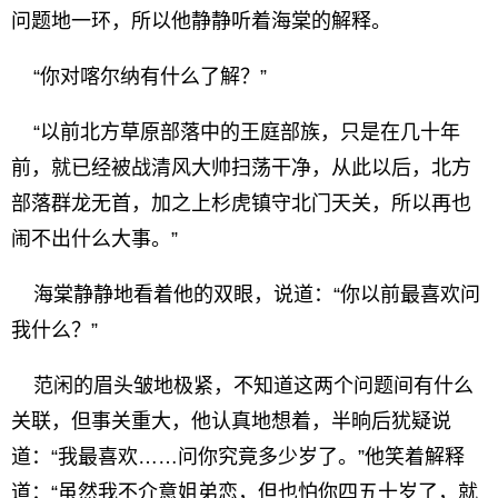
问题地一环，所以他静静听着海棠的解释。
“你对喀尔纳有什么了解？”
“以前北方草原部落中的王庭部族，只是在几十年
前，就已经被战清风大帅扫荡干净，从此以后，北方
部落群龙无首，加之上杉虎镇守北门天关，所以再也
闹不出什么大事。”
海棠静静地看着他的双眼，说道：“你以前最喜欢问
我什么？”
范闲的眉头皱地极紧，不知道这两个问题间有什么
关联，但事关重大，他认真地想着，半晌后犹疑说
道：“我最喜欢……问你究竟多少岁了。”他笑着解释
道：“虽然我不介意姐弟恋，但也怕你四五十岁了，就