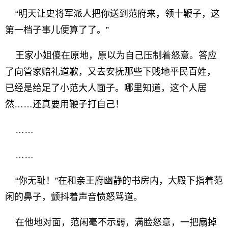
“明天让史将军派人把你送到范府来，领十鞭子，这
第一档子事儿便算了了。”
王家小姐傻在原地，原以为自己压制着怒意。答应
了向管家赔礼道歉，又去安抚那些下贱地平民百姓，
已经是给足了小范大人面子。哪里知道，这个人居
然……还真要用鞭子打自己！
……
……
“你无耻！”在和亲王府幽静的书房内，大殿下指着范
闲的鼻子，颤抖着声音愤怒骂道。
在他地对面，范闲毫不示弱，满脸怒意，一把扇掉