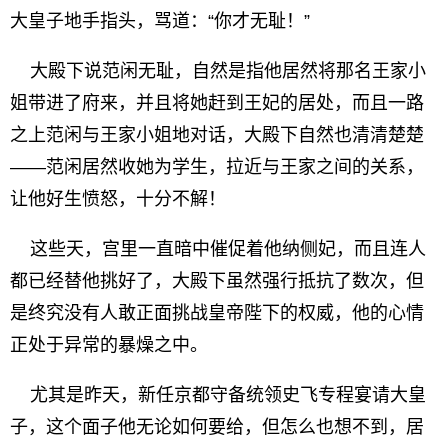
大皇子地手指头，骂道：“你才无耻！”
大殿下说范闲无耻，自然是指他居然将那名王家小
姐带进了府来，并且将她赶到王妃的居处，而且一路
之上范闲与王家小姐地对话，大殿下自然也清清楚楚
——范闲居然收她为学生，拉近与王家之间的关系，
让他好生愤怒，十分不解！
这些天，宫里一直暗中催促着他纳侧妃，而且连人
都已经替他挑好了，大殿下虽然强行抵抗了数次，但
是终究没有人敢正面挑战皇帝陛下的权威，他的心情
正处于异常的暴燥之中。
尤其是昨天，新任京都守备统领史飞专程宴请大皇
子，这个面子他无论如何要给，但怎么也想不到，居