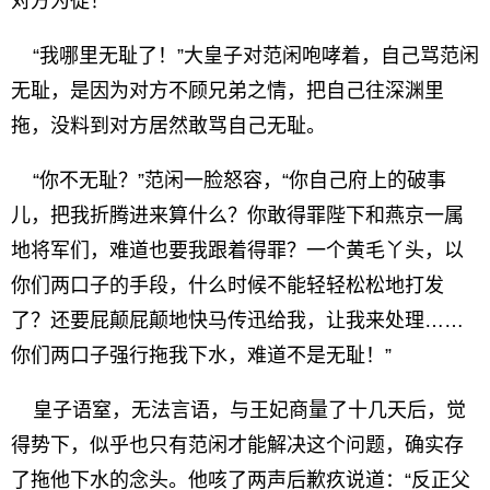
对方为徒！
“我哪里无耻了！”大皇子对范闲咆哮着，自己骂范闲
无耻，是因为对方不顾兄弟之情，把自己往深渊里
拖，没料到对方居然敢骂自己无耻。
“你不无耻？”范闲一脸怒容，“你自己府上的破事
儿，把我折腾进来算什么？你敢得罪陛下和燕京一属
地将军们，难道也要我跟着得罪？一个黄毛丫头，以
你们两口子的手段，什么时候不能轻轻松松地打发
了？还要屁颠屁颠地快马传迅给我，让我来处理……
你们两口子强行拖我下水，难道不是无耻！”
皇子语窒，无法言语，与王妃商量了十几天后，觉
得势下，似乎也只有范闲才能解决这个问题，确实存
了拖他下水的念头。他咳了两声后歉疚说道：“反正父