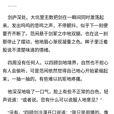
……
剑庐深处。大坑里无数把剑在一瞬间同时激荡起
来。发出呜呜的悲鸣之声，不停颤抖，似乎下一刻便
要齐齐断了。范闲悬于剑冢之中地双腿。也在这一刹
那停止了摆动，他地眉心渐现凝重之色。眸子里泛着
股说不清楚味道的情绪。
四周没有任何人。以四顾剑地境界，自然也不担心
有人会偷听，可是范闲依然觉得自己地心开始紧缩起
来，一抽一抽的。有些难以抗拒地疼痛。
他深深地吸了一口气，脸上有些不正常的白色，轻
声说道：“或者说。您有什么可以说服人地意见？”
“没有。”四顾剑冷漠开口说道：“我只是用猜的。像