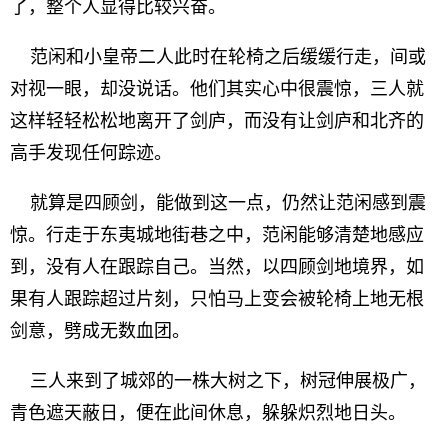
了，整个人显得比较兴奋。
范闲和小皇帝二人此时在轮椅之后缓缓行走，间或
对视一眼，却没说话。他们其实心中很震惊，三人就
这样轻轻松松地离开了剑庐，而没有让剑庐和北齐的
高手发现任何踪迹。
就算是四顾剑，能做到这一点，仍然让范闲感到震
惊。行走于东夷城地街巷之中，范闲能够清楚地感应
到，没有人在跟踪自己。当然，以四顾剑地境界，如
果有人跟踪超过片刻，只怕马上变会被轮椅上地无根
剑意，劈成无数血团。
三人来到了城郊的一株大树之下，树冠伸展极广，
青色遮天蔽日，便在此间休息，躲躲炽烈地日头。