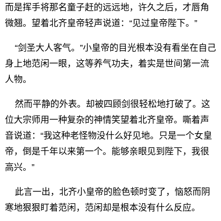
而是挥手将那名童子赶的远远地，许久之后，才唇角
微翘。望着北齐皇帝轻声说道：“见过皇帝陛下。”
“剑圣大人客气。”小皇帝的目光根本没有看坐在自己
身上地范闲一眼，这等养气功夫，着实是世间第一流
人物。
然而平静的外表。却被四顾剑很轻松地打破了。这
位大宗师用一种复杂的神情笑望着北齐皇帝。嘶着声
音说道：“我这种老怪物没什么好见地。只是一个女皇
帝，倒是千年以来第一个。能够亲眼见到陛下，我很
高兴。”
此言一出，北齐小皇帝的脸色顿时变了，恼怒而阴
寒地狠狠盯着范闲，范闲却是根本没有什么反应。