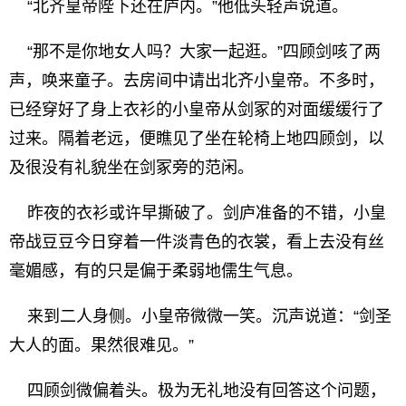
“北齐皇帝陛下还在庐内。”他低头轻声说道。
“那不是你地女人吗？大家一起逛。”四顾剑咳了两
声，唤来童子。去房间中请出北齐小皇帝。不多时，
已经穿好了身上衣衫的小皇帝从剑冢的对面缓缓行了
过来。隔着老远，便瞧见了坐在轮椅上地四顾剑，以
及很没有礼貌坐在剑冢旁的范闲。
昨夜的衣衫或许早撕破了。剑庐准备的不错，小皇
帝战豆豆今日穿着一件淡青色的衣裳，看上去没有丝
毫媚感，有的只是偏于柔弱地儒生气息。
来到二人身侧。小皇帝微微一笑。沉声说道：“剑圣
大人的面。果然很难见。”
四顾剑微偏着头。极为无礼地没有回答这个问题，