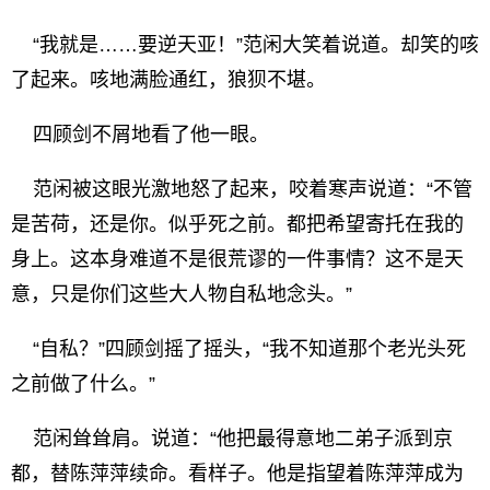
“我就是……要逆天亚！”范闲大笑着说道。却笑的咳
了起来。咳地满脸通红，狼狈不堪。
四顾剑不屑地看了他一眼。
范闲被这眼光激地怒了起来，咬着寒声说道：“不管
是苦荷，还是你。似乎死之前。都把希望寄托在我的
身上。这本身难道不是很荒谬的一件事情？这不是天
意，只是你们这些大人物自私地念头。”
“自私？”四顾剑摇了摇头，“我不知道那个老光头死
之前做了什么。”
范闲耸耸肩。说道：“他把最得意地二弟子派到京
都，替陈萍萍续命。看样子。他是指望着陈萍萍成为