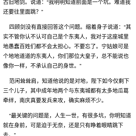
古旧地剑。说道：“我明明知道前面是一个坑。难道我
还要往里面跳？”
四顾剑没有直接回答这个问题。缩着身子说道：“其
实不管你认不认可自己是个东夷人，我对于这座城里
地愚蠢百姓们都不会太担心。不要忘了。宁姑娘可是
个地地道道的东夷人，你们那位大皇子，总不能说也
像你一样，不承认自己的身世。”
范闲耸耸肩，知道他说的是对地，陛下如今仅剩下
三个儿子，其中成年地两个与东夷城都有太多地瓜葛
牵绊，南庆真要发兵来攻，确实麻烦不少。
“最关键的问题是，人生一世，有很多坑，你明知道
就在身前，可是迫于无奈，还是只有睁着眼睛跳下
去。”