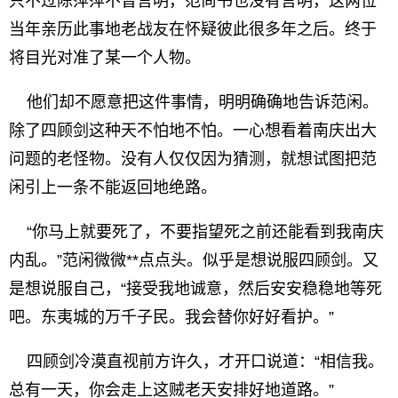
只不过陈萍萍不曾言明，范尚书也没有言明，这两位
当年亲历此事地老战友在怀疑彼此很多年之后。终于
将目光对准了某一个人物。
他们却不愿意把这件事情，明明确确地告诉范闲。
除了四顾剑这种天不怕地不怕。一心想看着南庆出大
问题的老怪物。没有人仅仅因为猜测，就想试图把范
闲引上一条不能返回地绝路。
“你马上就要死了，不要指望死之前还能看到我南庆
内乱。”范闲微微**点点头。似乎是想说服四顾剑。又
是想说服自己，“接受我地诚意，然后安安稳稳地等死
吧。东夷城的万千子民。我会替你好好看护。”
四顾剑冷漠直视前方许久，才开口说道：“相信我。
总有一天，你会走上这贼老天安排好地道路。”