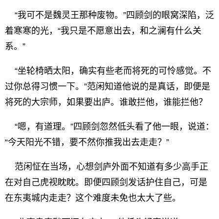
“我可不是魏灵王那种废物。”四顾剑的眼窝深陷，泛
着寒寒的光，“我只是不愿意出去，和之澜有什么关
系。”
“坐轮椅晒太阳，确实有些老而将死的可怜感觉。不
过你总得习惯一下。”范闲知道他说的是真话，即便是
将死的大宗师，如果要出庐。谁敢拦他，谁能拦他？
“嗯，有道理。”四顾剑忽然低头看了他一眼，说道：
“今天阳光不错，要不然你推我出去走走？”
范闲怔在当场，心想剑庐外面不知道有多少高手正
在对自己虎视眈眈。即便四顾剑发话护住自己，可是
在东夷城内走走？这个难度未免也太大了些。