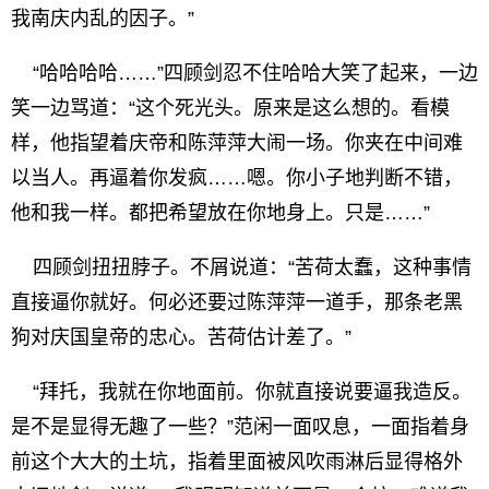
我南庆内乱的因子。”
“哈哈哈哈……”四顾剑忍不住哈哈大笑了起来，一边
笑一边骂道：“这个死光头。原来是这么想的。看模
样，他指望着庆帝和陈萍萍大闹一场。你夹在中间难
以当人。再逼着你发疯……嗯。你小子地判断不错，
他和我一样。都把希望放在你地身上。只是……”
四顾剑扭扭脖子。不屑说道：“苦荷太蠢，这种事情
直接逼你就好。何必还要过陈萍萍一道手，那条老黑
狗对庆国皇帝的忠心。苦荷估计差了。”
“拜托，我就在你地面前。你就直接说要逼我造反。
是不是显得无趣了一些？”范闲一面叹息，一面指着身
前这个大大的土坑，指着里面被风吹雨淋后显得格外