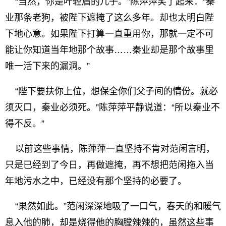
“当然，你是叶轻眉的儿子。”陈萍萍笑了起来：“秦
业那条老狗，被陛下遮掩了这么多年。却也太明白陛
下地心意。如果陛下打算一直重用你，那就一定不可
能让你知道当年地那个故事……秦业却是那个故事里
唯一活下来的漏洞。”
“陛下要扶你上位，想保全你们父子间的情份。就必
须灭口，秦业必须死。”陈萍萍平静说道：“所以秦业不
得不反。”
以前这些事情，陈萍萍一直坚持不肯对范闲言明，
只是已经到了今日，再做遮掩，再不想把范闲拖入当
年地污水之中，已经没有那个坚持的必要了。
“果然如此。”范闲深深地吸了一口气，春天的和暖气
息入他的肺，却是烧得他的胸膛辣辣的，虽然这些事