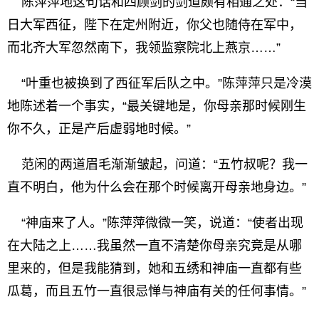
陈萍萍地这句话和四顾剑的剑道颇有相通之处：“当
日大军西征，陛下在定州附近，你父也随侍在军中，
而北齐大军忽然南下，我领监察院北上燕京……”
“叶重也被换到了西征军后队之中。”陈萍萍只是冷漠
地陈述着一个事实，“最关键地是，你母亲那时候刚生
你不久，正是产后虚弱地时候。”
范闲的两道眉毛渐渐皱起，问道：“五竹叔呢？我一
直不明白，他为什么会在那个时候离开母亲地身边。”
“神庙来了人。”陈萍萍微微一笑，说道：“使者出现
在大陆之上……我虽然一直不清楚你母亲究竟是从哪
里来的，但是我能猜到，她和五绣和神庙一直都有些
瓜葛，而且五竹一直很忌惮与神庙有关的任何事情。”