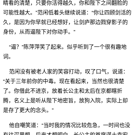
睛看的清楚，只要你活得越久，你和陛下之间翻脸的
可能性越大。”范闲低着头继续说道：“你让四顾剑活的
久，是因为你早就已经想好，让剑庐那边戮穿影子的
身份，从而逼陛下对你动手。”
“逼？”陈萍萍笑了起来。似乎听到了一个很有趣地
词。
范闲没有被老人家的笑容打动，叹了口气，说道：
“关于三年前你的中毒。现在看起来，当然也很清楚
了。你借此不进京，放着长公主和太后在京都瞎折
腾，名义上是听从陛下地密旨，放狗入院，实际上却
是存了更大的念头。”
他自嘲笑道：“当时我的情况比较危急，一时间也没