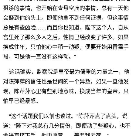
狙杀的事情，也开始在查悬空庙的事情，总有一天他
会疑到你的头上。即便他拿不到任何证据，但这事情
总是有些凶险……而且你也知道，陛下这个人，自从
宫里死了那么多人之后。性情已经改变了许多。如果
换成往年，只怕他心中稍一动疑，便要开始用雷霆手
段，可是他一直没有这样动。”
这话确实，监察院是皇帝最为倚重的力量之一，他
对陈萍萍的信任也是世间的一个异数。如果一旦他发
现，陈萍萍心里有些别地意味，换成当年的皇帝，只
怕早已经暴怒。
“这个话题我们以前也谈过。”陈萍萍点了点头，说
道：“陛下对我总有几分情份，即便动了些疑心，也不
舍得直接下手，他更愿意……等着我老死。”