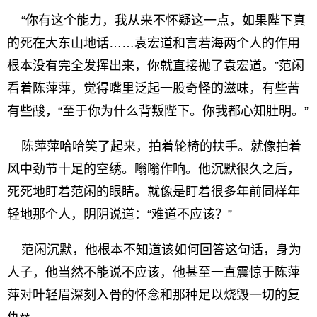
“你有这个能力，我从来不怀疑这一点，如果陛下真
的死在大东山地话……袁宏道和言若海两个人的作用
根本没有完全发挥出来，你就直接抛了袁宏道。”范闲
看着陈萍萍，觉得嘴里泛起一股奇怪的滋味，有些苦
有些酸，“至于你为什么背叛陛下。你我都心知肚明。”
陈萍萍哈哈笑了起来，拍着轮椅的扶手。就像拍着
风中劲节十足的空绣。嗡嗡作响。他沉默很久之后，
死死地盯着范闲的眼睛。就像是盯着很多年前同样年
轻地那个人，阴阴说道：“难道不应该？”
范闲沉默，他根本不知道该如何回答这句话，身为
人子，他当然不能说不应该，他甚至一直震惊于陈萍
萍对叶轻眉深刻入骨的怀念和那种足以烧毁一切的复