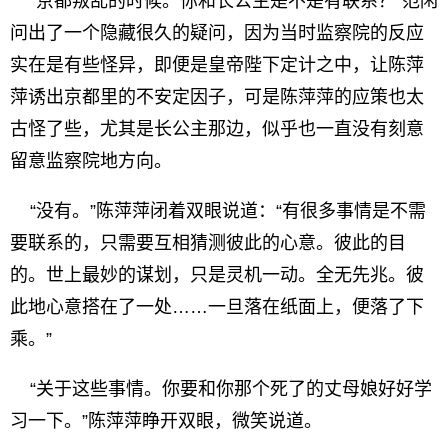
“京都叛乱的时候。你和长公主是不是有联系？”范闲
问出了一个隐藏很久的疑问，因为当时监察院的反应
实在是有些怪异，即便是皇帝陛下定计之中，让陈萍
萍诱出京都里的不安定因子，可是陈萍萍的应策也太
古怪了些，尤其是长公主那边，似乎也一直没有刻意
留意监察院地方向。
“没有。”陈萍萍闭着双眼说道：“有很多事情是不需
要联系的，只需要互相猜测彼此的心意。彼此的目
的。世上最妙的谋划，只是灵机一动。全无先兆。彼
此地心意搭在了一处……一旦落在纸面上，便落了下
乘。”
“关于这些事情。你要和你那个死了的丈母娘好好学
习一下。”陈萍萍睁开双眼，微笑说道。