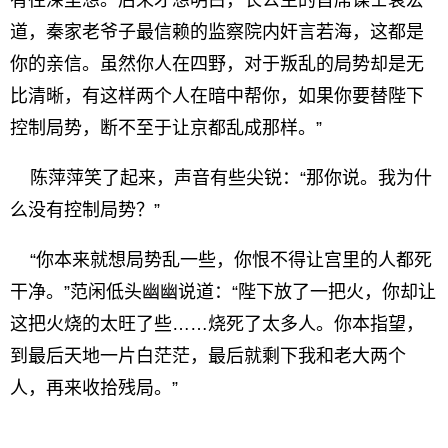
有往深里想。后来才想明白，长公主的首席谋士袁宏
道，秦家老爷子最信赖的监察院内奸言若海，这都是
你的亲信。虽然你人在四野，对于叛乱的局势却是无
比清晰，有这样两个人在暗中帮你，如果你要替陛下
控制局势，断不至于让京都乱成那样。”
陈萍萍笑了起来，声音有些尖锐：“那你说。我为什
么没有控制局势？”
“你本来就想局势乱一些，你恨不得让宫里的人都死
干净。”范闲低头幽幽说道：“陛下放了一把火，你却让
这把火烧的太旺了些……烧死了太多人。你本指望，
到最后天地一片白茫茫，最后就剩下我和老大两个
人，再来收拾残局。”