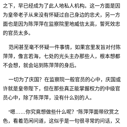
之下，早已经成为了此人地私人机构。这一方面是因
为皇帝老子从来没有怀疑过自己身边的忠犬，另一方
面也是因为陈萍萍在监察院里地威信太高，誓死效忠
的官员太多。
范闲甚至毫不怀疑一件事情，如果宫里发旨对付陈
萍萍，像言若海，七处的光头主办那些人，根本想都
不会想，就会站到陈萍萍的身后。
一切为了庆国？在监察院一般官员的心中，庆国或
许就是皇帝陛下，但在那些真正能掌握权力的中级官
员心中，除了陈萍萍，没有什么别的人。
“嗯……你究竟想做些什么呢？”陈萍萍面带欣赏之
色，看着范闲问道，这似乎是一句很寻常的问话，又