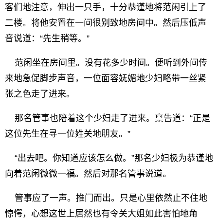
客们地注意，伸出一只手，十分恭谨地将范闲引上了
二楼。将他安置在一间很别致地房间中。然后压低声
音说道：“先生稍等。”
范闲坐在房间里。没有花多少时间。便听到外间传
来地急促脚步声音，一位面容妩媚地少妇略带一丝紧
张之色走了进来。
那名管事也陪着这个少妇走了进来。禀告道：“正是
这位先生在寻一位姓关地朋友。”
“出去吧。你知道应该怎么做。”那名少妇极为恭谨地
向着范闲微微一福。然后对那名管事说道。
管事应了一声。推门而出。只是心里依然止不住地
惊愕，心想这世上居然也有令关大姐如此害怕地角