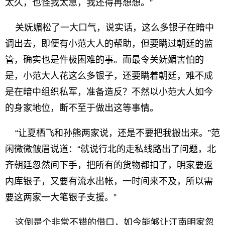
太久，也怪我太急，我还得再想想。”
关妩媚松了一大口气，说实话，这么多银子在暗中
调出去，即便有小范大人的帮助，但要瞒过朝廷的监
管，确实也是件极困难的事。而最令关妩媚害怕的
是，小范大人花这么多银子，还要瞒着朝廷，难不成
是在暗中组织私军，准备造反？不然以小范大人如今
的身家地位，断不至于做出这等事情。
“让夏栖飞和孙熊两家说，还是不要把我搬出来。”范
闲微微皱眉说道：“就说行北的走私线路出了问题，北
齐朝廷忽然间下手，把所有的货物都扣了，明家要返
内库银子，又要有流水出帐，一时间来不及，所以需
要这两家一大笔银子支援。”
这倒是个非常不错的借口，如今能够让江南明家忽