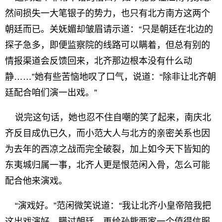
然间损失一大笔银子的势力，也只有北方南方这两个
朝廷而已。关妩媚却皱眉请示道：“只是朝廷在北边的
探子急多，即便监察院的线路可以瞒着，但总有别的
情报渠道会反馈回来，北齐那边根本没有什么动
静……”她有些苦恼地叹了口气，说道：“除非让北齐朝
廷配合咱们演一出戏。”
说完这句话，她也忍不住自嘲的笑了起来，南庆北
齐反目成仇已久，而小范大人与北方的亲密关系也因
为去年的西凉之战而完全破裂，加上如今天下皆知的
东夷城归属一事，北齐人更是恨范闲入骨，怎么可能
配合他来演戏。
“演戏好。”范闲微笑说道：“我让北齐小皇帝陪我把
这出戏演好，瞒过朝廷，再给孙熊两家一个值得信服