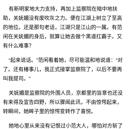
有新明家地大力支持，再加上监察院在暗中地扶
助，关妩媚没有废吹灰之力。便在江湖上树立了至高
的地位。还是那句老话，江湖只是江山的一属。有范
闲在关妩媚的身后，就算让她去做个黑道扛霸子。又
有什么难事？
“起来说话。”范闲看着她，尽可能温和地说道：“对
了。还有椿事儿，我正式接掌监察院了，以后不要再
叫我提司。”
关妩媚是监察院的外围人员，京都里的旨意也还没
有来得及宣告四野，所以骤闻此讯，不由惊愕起来，
转瞬间，她眸子里的惊愕变转作了喜悦。
她地心里从来没有记恨过小范大人，哪怕对方斩了