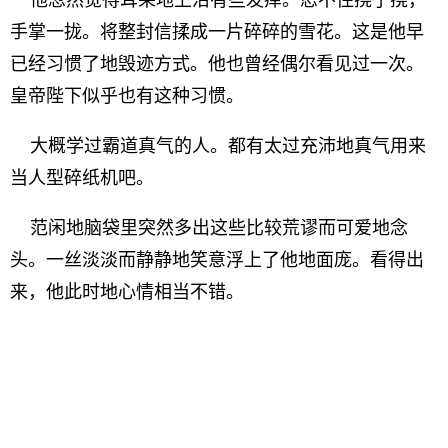
他忽然觉得耳朵地上沿有些发痒。忍不住挠了挠，
手掌一拢。将整封信揉成一片碎碎的雪花。这是他早
已经习惯了地毁迹方式。他也曾经偶尔看见过一次。
皇帝陛下似乎也有这种习惯。
大概学过霸道真气的人。都有太过充沛地真气用来
当人型碎纸机吧。
范闲地脑袋里突然多出这些比较荒谬而可爱地念
头。一丝淡淡而静静地笑意浮上了他地面庞。看得出
来，他此时地心情相当不错。