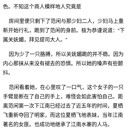
色。不知这个商人模样地人究竟是
房间里便只剩下了范闲与那少妇二人，少妇马上重
新开始行礼，跪到了范闲的身前。极为恭谨说道：“下
属关妩媚，拜见提司大人。”
因为少了一只胳膊，所以关妩媚跪的并不稳。因为
内心那抹从来没有褪去的恐惧。所以她的嗓声有些颤
抖。
范闲看着她，在心里叹了一口气，这个女子的一只
手臂是断在了自己的手上，难怪会如此害怕自己。距
离范闲第一次下江南已经过去了近五年的时间，夏栖
飞重新夺回了明家，而这位夏栖飞地表妹，当年江南
著名的女匪。也成功地继承了江南水寨的人马。