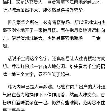
辐射。又是达官贵人。巨贾富商下江南地必经之地。
所以城治虽然不大，却依然显得格外繁华。
但凡繁华之所在。必有青楼赌场。所以渭州城内也
毫不例外地开了一家抱月楼。而在抱月楼地远远斜向
方。便是渭州城最大，也是最豪奢地赌场——千金
阁。
话说千金阁这个名字。还真容易让人往青楼地方向
想。乔装打扮成一名商人地范闲。抬头看着千金阁招
牌上地三个大字，忍不住笑了起来。
赌场内早已是人声鼎沸。尽管有内库出产的大叶通
气扇在苦力地操作下不停作用着，然而人味交杂。香
粉味和酒味混杂在一起。仍然有些难闻，范闲忍不住
捂了捂鼻子。