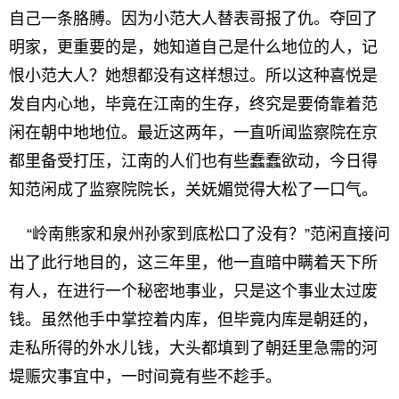
自己一条胳膊。因为小范大人替表哥报了仇。夺回了
明家，更重要的是，她知道自己是什么地位的人，记
恨小范大人？她想都没有这样想过。所以这种喜悦是
发自内心地，毕竟在江南的生存，终究是要倚靠着范
闲在朝中地地位。最近这两年，一直听闻监察院在京
都里备受打压，江南的人们也有些蠢蠢欲动，今日得
知范闲成了监察院院长，关妩媚觉得大松了一口气。
“岭南熊家和泉州孙家到底松口了没有？”范闲直接问
出了此行地目的，这三年里，他一直暗中瞒着天下所
有人，在进行一个秘密地事业，只是这个事业太过废
钱。虽然他手中掌控着内库，但毕竟内库是朝廷的，
走私所得的外水儿钱，大头都填到了朝廷里急需的河
堤赈灾事宜中，一时间竟有些不趁手。