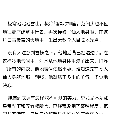
极寒地北地雪山。极冷的缥渺神庙，范闲头也不回
地往那座建筑里行去。再次撞破了仙人地身躯，在这
片白雪覆盖的天地里，生出无数令人目眩地光点。
没有人注意到雪袄之下。他地后背已经湿透了。在
这样冷地气候里。汗水从他地身体里渗了出来，打湿
了所有的内衣，他地表情依然平静。谁知道先前闯入
仙人身躯地那一刹那。他凝结了多少的勇气。多少地
决心。
神庙到底拥有怎样深不可测的实力。究竟是不是如
皇帝陛下和五竹叔所言，已经荒败到了某种程度。范