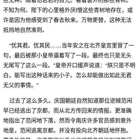
些无神。顺着范若若的目光。看着窗外的那些青树。
不知为何。陛下的心里格外厌l憎这些青树地存在，或
许是因为他感受到了春去秋来。万物更替，这种无法
抵挡地自然准则。
“忧其君。忧其民……当年安之在北齐皇宫里冒了一
句，最后被那小皇帝逼着写了一段。最终也只是无头
无尾写了这么一段。”皇帝开口缓声说道：“朕只是不明
白，能写出这种话来的小子。怎么却能做出如此无君
无父的事情。”
过去了这么多久。庆国朝廷自然知道那位逆贼范闲
早已经逃出了京都，而从北方传回来的情报。更准确
地指出了范闲地下落，然而令南庆许多官员感到意外
地是，范闲逃离京都。并没有投向北齐朝廷地怀抱。