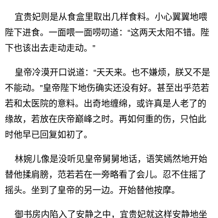
宜贵妃则是从食盒里取出几样食料。小心翼翼地喂
陛下进食。一面喂一面唠叨道：“这两天太阳不错。陛
下也该出去走动走动。”
皇帝冷漠开口说道：“天天来。也不嫌烦，朕又不是
不能动。”皇帝陛下地伤确实还没有好。甚至出乎范若
若和太医院的意料。出奇地缠绵，或许真是人老了的
缘故，若放在庆帝巅峰之时。再如何重的伤，只怕此
时他早已回复如初了。
林婉儿像是没听见皇帝舅舅地话，语笑嫣然地开始
替他揉肩膀，范若若在一旁略看了会儿。忍不住摇了
摇头。坐到了皇帝的另一边。开始替他按摩。
御书房内陷入了安静之中，宜贵妃就这样安静地坐