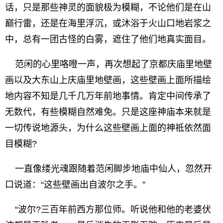
话，只是那些神灵的面貌极为模糊，不论他们是在山
巅行雷，还是在海里浮沉，或沐浴于火山口地岩浆之
中，总有一团古怪的白雾，遮住了他们地真实面目。
范闲的心里咯噔一声，再次想起了京都庆庙里地壁
画以及大东山上庆庙里地壁画，这些壁画上面所描绘
地内容不知是几千几万年前地事情。肯定中间传承了
无数代，有些模糊自然难免。只是这座神庙本来就是
一切传说地源头，为什么这些壁画上面的神祗依然面
目模糊?
一直像缕光魂跟随着范闲脚步地庙中仙人，忽然开
口说道：“这些壁画出自波尔之手。”
“波尔?三百年前西方那位师。听说他和他的老婆伏