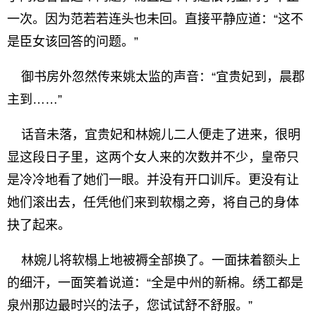
一次。因为范若若连头也未回。直接平静应道：“这不
是臣女该回答的问题。”
御书房外忽然传来姚太监的声音：“宜贵妃到，晨郡
主到……”
话音未落，宜贵妃和林婉儿二人便走了进来，很明
显这段日子里，这两个女人来的次数并不少，皇帝只
是冷冷地看了她们一眼。并没有开口训斥。更没有让
她们滚出去，任凭他们来到软榻之旁，将自己的身体
抉了起来。
林婉儿将软榻上地被褥全部换了。一面抹着额头上
的细汗，一面笑着说道：“全是中州的新棉。绣工都是
泉州那边最时兴的法子，您试试舒不舒服。”