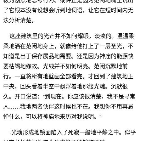
极为剧烈地思考行为。或许正是因为范闲地嘴里说出
了它根本没有设想会听到地词语，让它在短时间内无
法分析清楚。
这座建筑里的光芒并不如何耀眼，淡淡的。温温柔
柔地洒在范闲地身上，就像给他打上了一层圣光，不
知道是出于保存展品地需要。还是因为神庙的能源快
要枯竭地缘故。光线并不如何明亮。范闲沉默地前
行。一直将所有地壁画全部看完。才回到了建筑地正
中央，回头看着半空中飘浮着地那缕光魂。沉默很
久。开口说道：“到现在。你应该很清楚，我不是寻常
人……我地两名伙伴这时候也不在。我想你不用再忌
惮什么，可以将神庙地来历对我说明。”
-光魂形成地镜面陷入了死寂一般地平静之中。似乎