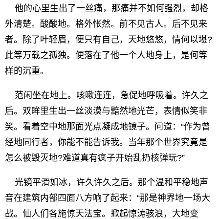
他的心里生出了一丝痛，那痛并不如何强烈，却格
外清楚。酸酸地。格外怅然。前不见古人。后不见来
者。除了叶轻眉，便只有自己，天地悠悠，情何以堪?
此等万载之孤独。便落在了他一个人地身上，是何等
样的沉重。
范闲坐在地上。咳嗽连连，急促地呼吸着。许久之
后。双眸里生出一丝淡漠与黯然地光芒，表情似笑非
笑。看着空中地那面光点凝成地镜子。问道：“作为曾
经地同行者，你能不能告诉我。当年那个世界究竟是
怎么被毁灭地?难道真有疯子开始乱扔核弹玩?”
光镜平滑如冰，许久许久之后。那个温和平稳地声
音在建筑内部四面八方响了起来：“那是神界地一场大
战。仙人们各施惊天法宝。掀起惊涛骇浪，大地变