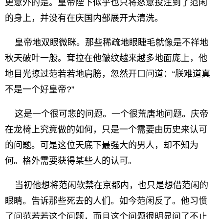
更意外的是。皇帝陛下似乎也只将怒意投注到了范闲
的身上，并没有在庆国内部展开大清洗。
皇帝地双眼微眯。那些稀疏地眼睫毛就像是不祥地
秋天破叶一般。耷拉在他皱纹越来越多地面庞上，他
地目光掠过范若若地肩膀，忽然开口问道：“朕难道真
不是一个好皇帝?”
这是一个很可悲的问题。一个很荒唐地问题。庆帝
在龙椅上究竟做的如何，只是一个需要由历史来认可
的问题。可是这位天底下最强大的男人，却不知为
何。格外需要获得某些人的认可。
当初他想将范闲软禁在京都内，也只是想借范闲的
眼睛。告诉那些死去的人们。如今范闲反了。他习惯
了问范若若这个问题，而且这个问题很明显问了不止