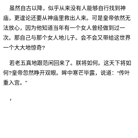
虽然自古以降，似乎从来没有人能够自行找到神
庙，更遑论还要从神庙里救出人来。可是皇帝依然无
法放心，因为他知道当年有一个女人曾经做到过一
次。那自己与那个女人地儿子。会不会又带给这世界
一个大大地惊奇?
若老五真地跟范闲回来了。朕将如何。这天下将如
何?皇帝忽然睁开双眼。眸中寒芒毕露，说道：“传叶
重入宫。”
，