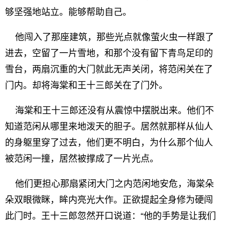
够坚强地站立。能够帮助自己。
他闯入了那座建筑，那些光点就像萤火虫一样跟了
进去，空留了一片雪地，和那个没有留下青鸟足印的
雪台，两扇沉重的大门就此无声关闭，将范闲关在了
门内。却将海棠和王十三郎关在了门外。
海棠和王十三郎还没有从震惊中摆脱出来。他们不
知道范闲从哪里来地泼天的胆子。居然就那样从仙人
的身躯里穿了过去，他们更不明白，为什么那个仙人
被范闲一撞，居然被撑成了一片光点。
他们更担心那扇紧闭大门之内范闲地安危，海棠朵
朵双眼微眯，眸内亮光大作。正欲提起全身修为硬闯
此门时。王十三郎忽然开口说道：“他的手势是让我们