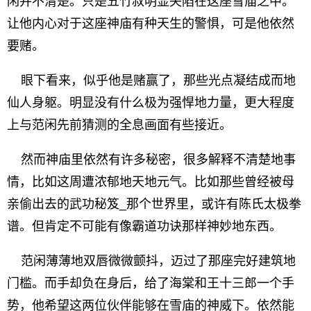
闲并不清楚。只是五竹叔明显失陷在这座雪庙之中。
让他内心对于这座神庙有种天生的警惧，可是他依然
要赌。
眼下看来，似乎他是赌赢了，那些光点凝结成而地
仙人身躯。明显没有什么极为强悍地力量，更大程度
上与范闲先前猜测的全息画面有些接近。
然而神庙里依然有许多秘密，很多解释不清楚地事
情，比如这周遭浓郁地天地元气。比如那些曾经被母
亲偷出去的武功秘笈_那个世界里，或许有陈氏太极拳
谱。但肯定不可能有像霸道功诀那样神妙地东西。
范闲薄薄地双唇微微颤抖，迈过了那座完好建筑地
门槛。而手却负在身后，给了海棠和王十三郎一个手
势，他希望这两位伙伴能够在雪庙的神威下。依然能