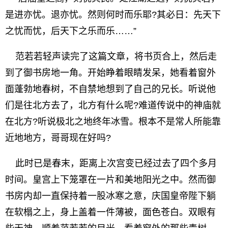
是进亦忧。退亦忧。然则何时而乐耶?其必日：先天下
之忧而忧，后天下之乐而乐……”
范若若轻声读完了这篇文章，将书页合上，然后走
到了御书房地一角。开始睁着眼睛发呆，她看着窗外
面蓬勃地春树，不自禁地想到了自己的兄长。听说他
们是往北方去了，北方有什么呢?难道传说中的神庙就
在北方?听说极北之地终年冰雪。根本不是常人所能靠
近地地方，哥哥现在好吗?
此时已是春末，距离上次宫变已经过去了四个多月
时间。皇宫上下笼罩在一片和美地阳光之中。然而御
书房内却一直保持着一股冰寒之意，庆国皇帝陛下躺
在软榻之上，身上盖着一件薄被，面色苍白。双眼有