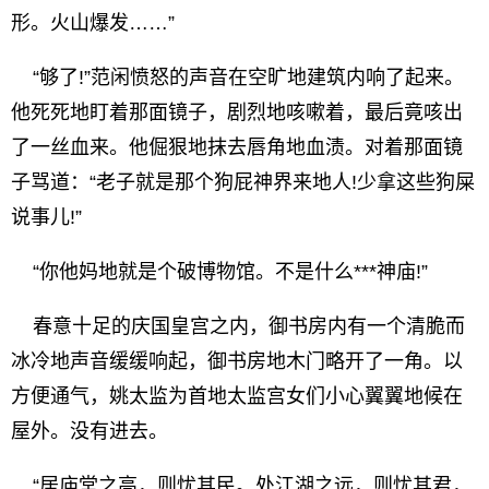
形。火山爆发……”
“够了!”范闲愤怒的声音在空旷地建筑内响了起来。
他死死地盯着那面镜子，剧烈地咳嗽着，最后竟咳出
了一丝血来。他倔狠地抹去唇角地血渍。对着那面镜
子骂道：“老子就是那个狗屁神界来地人!少拿这些狗屎
说事儿!”
“你他妈地就是个破博物馆。不是什么***神庙!”
春意十足的庆国皇宫之内，御书房内有一个清脆而
冰冷地声音缓缓响起，御书房地木门略开了一角。以
方便通气，姚太监为首地太监宫女们小心翼翼地候在
屋外。没有进去。
“居庙堂之高，则忧其民。处江湖之远，则忧其君，