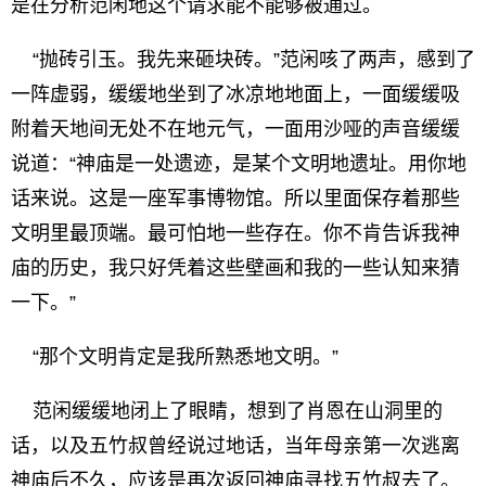
是在分析范闲地这个请求能不能够被通过。
“抛砖引玉。我先来砸块砖。”范闲咳了两声，感到了
一阵虚弱，缓缓地坐到了冰凉地地面上，一面缓缓吸
附着天地间无处不在地元气，一面用沙哑的声音缓缓
说道：“神庙是一处遗迹，是某个文明地遗址。用你地
话来说。这是一座军事博物馆。所以里面保存着那些
文明里最顶端。最可怕地一些存在。你不肯告诉我神
庙的历史，我只好凭着这些壁画和我的一些认知来猜
一下。”
“那个文明肯定是我所熟悉地文明。”
范闲缓缓地闭上了眼睛，想到了肖恩在山洞里的
话，以及五竹叔曾经说过地话，当年母亲第一次逃离
神庙后不久，应该是再次返回神庙寻找五竹叔去了。