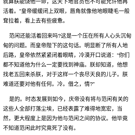
就算朕能饶他一命，这天下地官员也不可能允许他再
活着。”皇帝缓缓闭上双眼，唇角就像他地眼睫毛一般
耷拉着，看上去有些疲惫。
范闲还能活着回来吗?这是一个压在所有人心头沉甸
甸的问题。而皇帝陛下的这句话。明显断了所有人地
后路，皇帝依然紧紧闭着眼睛，冷漠开口说道：“你们
都不知道他为什么一定要找到神庙。朕却知道，他想
找老五回来杀朕，对于这样一个丧尽天良的儿子。朕
难道还要对他有任何。冷。借之，情?”
是的。时态发展到如今，庆帝没有将与范闲有关的
这些人全部打落尘埃，已经表露了难得地宽宏，当
然，更大程度上是因为他与范闲之间的协议。他毕竟
不知道范闲此时究竟死了没有。