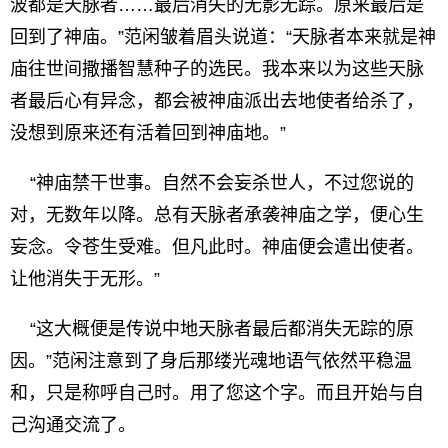
波都是天脉者……最后消失的无影无踪。原来最后是
回到了神庙。”范闲皱着眉头说道：“天脉者本来就是神
庙往世间撒播智慧种子的选民。我本来以为这些天脉
者最后心有异念，都会被神庙派出去地使者给杀了，
没想到原来还有活着回到神庙地。”
“神庙禁干世事。自然不会妄杀世人，不过您说的
对，无数年以降。总有天脉者承袭神庙之学，便心生
妄念。令苍生受难。但凡此时。神庙便会遣出使者。
让他消失于无形。”
“这大概便是传说中地天脉者最后都消失无踪的原
因。”范闲注意到了身后那缕光魂地语气依然平稳温
和，只是称呼自己时。用了您这个字。而且开始与自
己沟通交流了。