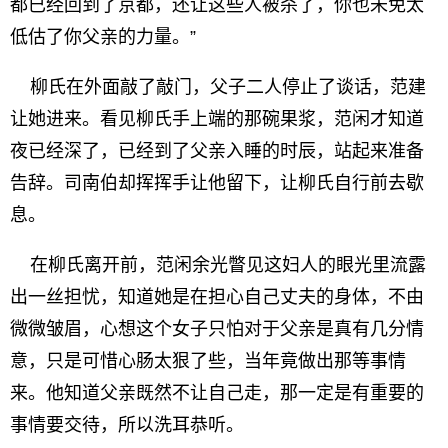
都已经回到了京都，还让这些人被杀了，你也未免太
低估了你父亲的力量。”
柳氏在外面敲了敲门，父子二人停止了谈话，范建
让她进来。看见柳氏手上端的那碗果浆，范闲才知道
夜已经深了，已经到了父亲入睡的时辰，站起来准备
告辞。司南伯却挥挥手让他留下，让柳氏自行前去歇
息。
在柳氏离开前，范闲余光瞥见这妇人的眼光里流露
出一丝担忧，知道她是在担心自己丈夫的身体，不由
微微皱眉，心想这个女子只怕对于父亲是真有几分情
意，只是可惜心肠太狠了些，当年竟做出那等事情
来。他知道父亲既然不让自己走，那一定是有重要的
事情要交待，所以洗耳恭听。