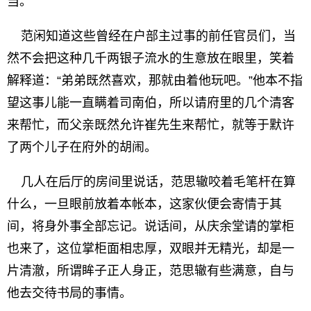
当。”
范闲知道这些曾经在户部主过事的前任官员们，当
然不会把这种几千两银子流水的生意放在眼里，笑着
解释道：“弟弟既然喜欢，那就由着他玩吧。”他本不指
望这事儿能一直瞒着司南伯，所以请府里的几个清客
来帮忙，而父亲既然允许崔先生来帮忙，就等于默许
了两个儿子在府外的胡闹。
几人在后厅的房间里说话，范思辙咬着毛笔杆在算
什么，一旦眼前放着本帐本，这家伙便会寄情于其
间，将身外事全部忘记。说话间，从庆余堂请的掌柜
也来了，这位掌柜面相忠厚，双眼并无精光，却是一
片清澈，所谓眸子正人身正，范思辙有些满意，自与
他去交待书局的事情。