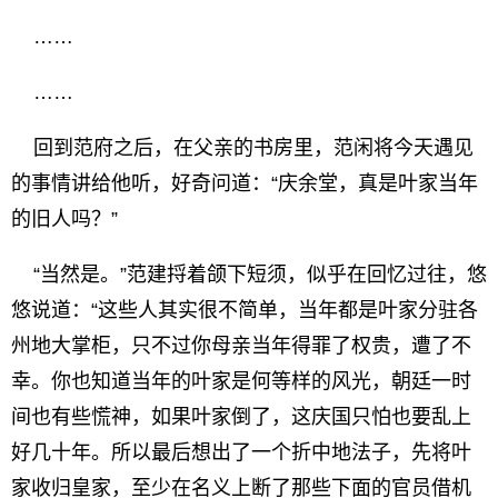
……
……
回到范府之后，在父亲的书房里，范闲将今天遇见
的事情讲给他听，好奇问道：“庆余堂，真是叶家当年
的旧人吗？”
“当然是。”范建捋着颌下短须，似乎在回忆过往，悠
悠说道：“这些人其实很不简单，当年都是叶家分驻各
州地大掌柜，只不过你母亲当年得罪了权贵，遭了不
幸。你也知道当年的叶家是何等样的风光，朝廷一时
间也有些慌神，如果叶家倒了，这庆国只怕也要乱上
好几十年。所以最后想出了一个折中地法子，先将叶
家收归皇家，至少在名义上断了那些下面的官员借机