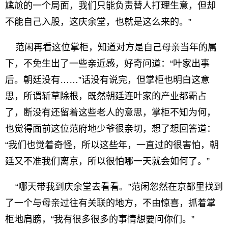
尴尬的一个局面，我们只能负责替人打理生意，但却
不能自己入股，这庆余堂，也就是这么来的。”
范闲再看这位掌柜，知道对方是自己母亲当年的属
下，不免生出了一些亲近感，好奇问道：“叶家出事
后。朝廷没有……”话没有说完，但掌柜也明白这意
思，所谓斩草除根，既然朝廷连叶家的产业都霸占
了，断没有还留着这些老人的意思，掌柜不知为何，
也觉得面前这位范府地少爷很亲切，想了想回答道：
“我们也觉着奇怪，所以这些年，一直过的很害怕，朝
廷又不准我们离京，所以很怕哪一天就会如何了。”
“哪天带我到庆余堂去看看。”范闲忽然在京都里找到
了一个与母亲过往有关联的地方，不由惊喜，抓着掌
柜地肩膀，“我有很多很多的事情想要问你们。”