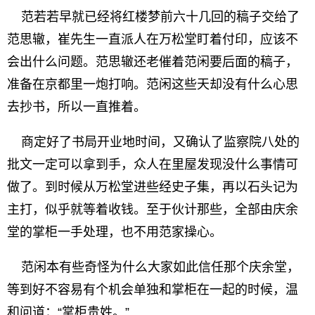
范若若早就已经将红楼梦前六十几回的稿子交给了
范思辙，崔先生一直派人在万松堂盯着付印，应该不
会出什么问题。范思辙还老催着范闲要后面的稿子，
准备在京都里一炮打响。范闲这些天却没有什么心思
去抄书，所以一直推着。
商定好了书局开业地时间，又确认了监察院八处的
批文一定可以拿到手，众人在里屋发现没什么事情可
做了。到时候从万松堂进些经史子集，再以石头记为
主打，似乎就等着收钱。至于伙计那些，全部由庆余
堂的掌柜一手处理，也不用范家操心。
范闲本有些奇怪为什么大家如此信任那个庆余堂，
等到好不容易有个机会单独和掌柜在一起的时候，温
和问道：“掌柜贵姓。”