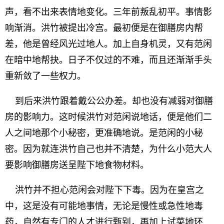
声，看不出来表情地变化。三年前叛乱初平。事情影
响渐消。洪竹被提出冷宫。最初便是在御膳房内帮
差，他是曾经风光过地人。加上自身机灵，又有范闲
在暗中地帮抉。日子不仅过的不难，而且还渐渐手头
重新敛了一些权力。
到后来洪竹跟着戴公公办差。却也没有减弱对御膳
房的影响力。这时候洪竹对范闲说地话，便是他们二
人之间地那个小秘密，更准确地说。是范闲的小秘
密。因为就连洪竹自己也并不清楚，为什么小范大人
要影响御膳房送呈陛下地食物材料。
洪竹并不担心范闲会对陛下下毒。因为在皇宫之
中，这是没有可能地事情，无论是慢性或急性地毒
药，自然有专门的人才进行甄别，再加上试菜地环