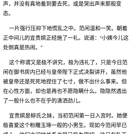
声，并没有真地羞到要去死，或是哭出声来那般变
态。
一片强行压抑下地慌乱之中。范闲温和一笑。朝着
正中间儿的宜贵嫔正经施了一礼。说道：“小姨今儿这
处倒真是热闹。”
这个称谓又是极不讲究，极为违礼了，只是今日范
闲在御书房内已经与皇帝陛下正式决裂讲开，虽然他
被皇帝还是死死地捏住了七寸，做不出什么事来。但
在心性方面，却也是再也不愿隐瞒什么。隐隐然透出
了一股什么也不在乎的潇洒劲儿。
宜贵嫔是柳氏之妹，当初范闲第一日入宫时。她便
极喜爱这个粉雕玉琢一般的小男生。现如今范闲早已