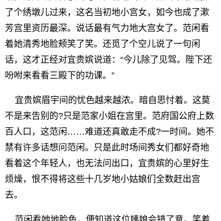
了个绣墩儿过来，这名当初地小宫女，如今也成了漱
芳宫里资历最深。说话最有气力地大宫女了。范闲看
着她清秀地脸颊笑了笑。还觅了个空儿说了一句闲
话，这才正经对宜贵嫔说道：“今儿除了见驾。陛下还
吩咐来看看三殿下的功课。”
宜贵嫔眉宇间的忧色越来越浓。暗自思忖着。这莫
不是来告别的?只是范家小姐在宫里。范府国公府上数
百人口，这范闲……难道还真敢走不成?一时间。她不
禁有许多话想问范闲。只是此时场间秀女们都好奇地
看着这个年轻人，也无法问出口，宜贵嫔的心里好生
烦燥，恨不得将这些十几岁地小姑娘们全数赶出宫
去。
范闲看她地脸色，便知道这位姨娘会错了意。笑着