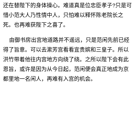
还在替陛下的身体操心。难道真是位忠臣孝子?只是可
惜小范大人乃性情中人，只怕难以释怀陈老院长之
死。也再难获陛下之喜了。
由御书房出宫地道路并不遥远，只是范闲先前已经
得了旨意。可以去漱芳宫看看宜贵嫔和三皇子。所以
洪竹带着他往内宫地方向绕了绕。之所以陛下会有此
恩旨，或许是因为从今日起，范闲便会真正地成为京
都里地一名闲人，再难有入宫的机会。