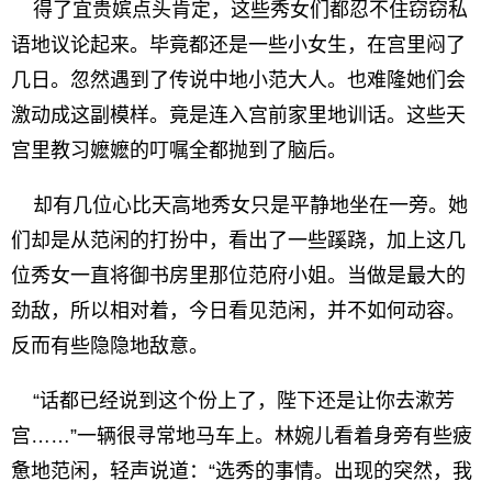
得了宜贵嫔点头肯定，这些秀女们都忍不住窃窃私
语地议论起来。毕竟都还是一些小女生，在宫里闷了
几日。忽然遇到了传说中地小范大人。也难隆她们会
激动成这副模样。竟是连入宫前家里地训话。这些天
宫里教习嬷嬷的叮嘱全都抛到了脑后。
却有几位心比天高地秀女只是平静地坐在一旁。她
们却是从范闲的打扮中，看出了一些蹊跷，加上这几
位秀女一直将御书房里那位范府小姐。当做是最大的
劲敌，所以相对着，今日看见范闲，并不如何动容。
反而有些隐隐地敌意。
“话都已经说到这个份上了，陛下还是让你去漱芳
宫……”一辆很寻常地马车上。林婉儿看着身旁有些疲
惫地范闲，轻声说道：“选秀的事情。出现的突然，我