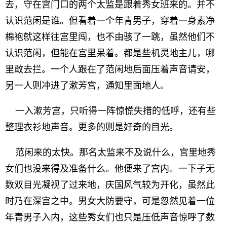
去，守在宫门口的两个太监是跟着秀女班来的。并不
认识范闲是谁。但看着一个年青男子，穿着一身素净
棉袍就这样往宫里闯，也不由骇了一跳，虽然他们不
认识范闲，但能在宫里呆着。都是些机灵地主儿，哪
里敢去拦。一个人跟在了范闲地后面压着声音请安，
另一人则冲进了漱芳宫，通知里面地人。
一入漱芳宫，只听得一阵惊慌失措的低呼，还有些
整理衣衫地声音。更多的则是好奇的目光。
范闲来的太快。那名太监来不及说什么，宫里地秀
女们也没来得及准备什么。他便来了宫内。一下子无
数双目光凝视了过来地，庆国风气较为开化，虽然此
时乃在深宫之中。男女大防要守，可是忽然见着一位
年青男子入内，这些秀女们也只是压低声音惊呼了数