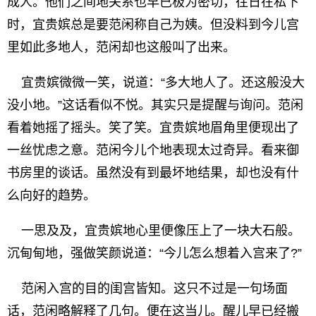
成人。他们之间地关系也早已极为密切，往日在私下
时，宜贵嫔总是要范闲称自己为姨。但没料到今儿宫
里如此多地人，范闲却也这般叫了出来。
宜贵嫔微微一笑，说道：“多大地人了。还这般没大
没小地。”这话看似不悦。其实只是提醒与询问。范闲
看着她摇了摇头。笑了笑。宜贵嫔地眉角里便现出了
一丝忧虑之意。范闲今儿个地表现太过奇异。看来御
书房里的谈话。虽然没有到最坏地结果，却也没有什
么向好的趋势。
一思及及，宜贵嫔地心里便像压上了一块大石般。
沉甸甸地，强做笑颜说道：“今儿怎么想着入宫来了?”
范闲入宫的目的闺宫皆知。这只不过是一句场面
话，范闲略解释了几句。便在这当儿。醒儿早已经搬