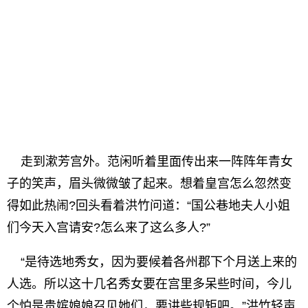
走到漱芳宫外。范闲听着里面传出来一阵阵年青女
子的笑声，眉头微微皱了起来。想着皇宫怎么忽然变
得如此热闹?回头看着洪竹问道：“国公巷地夫人小姐
们今天入宫请安?怎么来了这么多人?”
“是待选地秀女，因为要候着各州郡下个月送上来的
人选。所以这十几名秀女要在宫里多呆些时间，今儿
个怕是贵嫔娘娘召见她们，要讲些规矩吧。”洪竹轻声