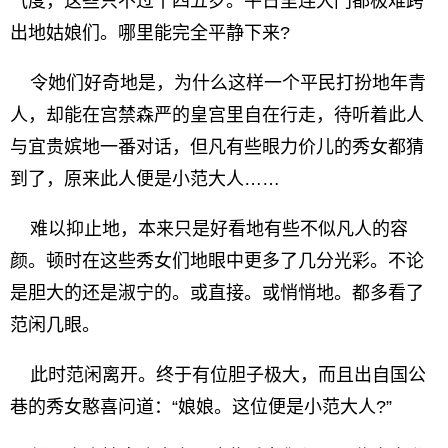
气度，这些只不过十四五岁。平日里连大门都极难跨
出地姑娘们。哪里能完全平静下来?
令她们好奇地是，为什么这样一个平民打扮地年青
人，却能在宫禁森严的皇宫里自在行走，待听着此人
与宜贵嫔地一番对话，但凡有些眼力价儿的秀女都猜
到了，原来此人便是小范大人……
难以抑止地，本来只是好看地有些不似凡人的容
颜。顿时在这些秀女们地眼中更多了几分光彩。不论
是胆大的还是淑宁的。或直接。或悄悄地。都多看了
范闲几眼。
此时范闲离开。终于有位胆子极大，而且出自国公
巷的秀女憨喜问道：“娘娘。这位便是小范大人?”