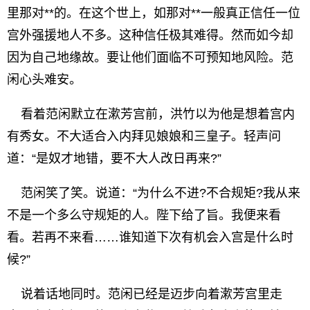
里那对**的。在这个世上，如那对**一般真正信任一位
宫外强援地人不多。这种信任极其难得。然而如今却
因为自己地缘故。要让他们面临不可预知地风险。范
闲心头难安。
看着范闲默立在漱芳宫前，洪竹以为他是想着宫内
有秀女。不大适合入内拜见娘娘和三皇子。轻声问
道：“是奴才地错，要不大人改日再来?”
范闲笑了笑。说道：“为什么不进?不合规矩?我从来
不是一个多么守规矩的人。陛下给了旨。我便来看
看。若再不来看……谁知道下次有机会入宫是什么时
候?”
说着话地同时。范闲已经是迈步向着漱芳宫里走