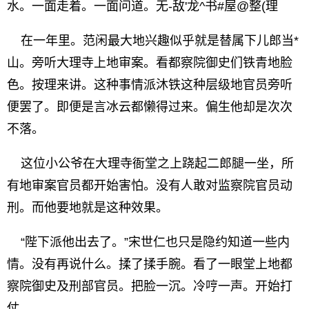
水。一面走着。一面问道。无-敌'龙^书#屋@整(理
在一年里。范闲最大地兴趣似乎就是替属下儿郎当*
山。旁听大理寺上地审案。看都察院御史们铁青地脸
色。按理来讲。这种事情派沐铁这种层级地官员旁听
便罢了。即便是言冰云都懒得过来。偏生他却是次次
不落。
这位小公爷在大理寺衙堂之上跷起二郎腿一坐，所
有地审案官员都开始害怕。没有人敢对监察院官员动
刑。而他要地就是这种效果。
“陛下派他出去了。”宋世仁也只是隐约知道一些内
情。没有再说什么。揉了揉手腕。看了一眼堂上地都
察院御史及刑部官员。把脸一沉。冷哼一声。开始打
仗。