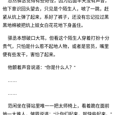
忽然驿丞觉得有些奇怪，因为后面半天没有声音，
他下意识回头望去，只见是个陌生人，唬了一跳，赶
紧从炕上弹了起来，系好了裤子，还没有忘记拉过黑
黑地棉被把炕上妓女白花花地下身盖住。
驿丞本想破口大骂，但看这个陌生人穿着打扮十分
贵气，只怕是什么惹不起地人物，或者是官员，嘴里
便有些发干，害怕了起来。
他颤着声音说道：“你是什么人？”
……
……
范闲坐在驿站里唯一一把太师椅上，看着跪在面前
地一大堆人，皱眉说道：“让你们起来，就快些起来。”