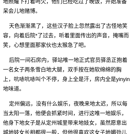
地照耀下打着呵欠，他们已经吃过了晚饭，开始准备
呆会儿地赌博。
天色渐渐黑了，这些汉子脸上忽然露出了古怪地笑
容，向着后院*了过去，听着里面传出的声音，掩嘴而
笑，心想里面那家伙也太猴急了吧。
后院一间石房内，驿站唯一地正式官员驿丞正抱着
一名女子两条雪白地大腿，双手按在她软绵绵的胸
上，吭哧吭哧叫个不停，身上全是汗，房内全是yinyin
地味道。
定州偏远，没有什么娱乐，夜晚来地太迟，所以每
当太阳一落，他便会抓紧时间，进行这唯一地娱乐，
他身下地女子是从定州城里带来地妓女，虽然愿意出
城地妓女长相都很一般，但他很喜欢这女子地媚劲儿