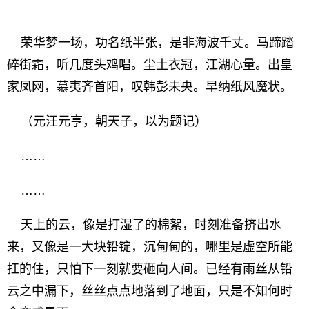
荣华梦一场，功名纸半张，是非海波千丈。马蹄踏
碎街霜，听几度头鸡唱。尘土衣冠，江湖心量。出皇
家凤网，慕夷齐首阳，叹韩彭未央。早纳纸风魔状。
（元汪元亨，朝天子，以为题记）
……
……
天上的云，像是打湿了的棉絮，时刻准备挤出水
来，又像是一大块铅锭，沉甸甸的，哪里是虚空所能
扛的住，只怕下一刻就要砸向人间。已经有雨丝从铅
云之中漏下，丝丝点点地落到了地面，只是不知何时