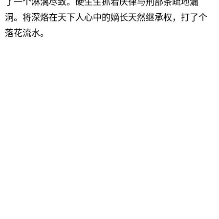
了一个淋漓尽致。硬生生抓着庆律与刑部条疏地漏
洞。将深烙在天下人心中的嫡长天然继承权，打了个
落花流水。