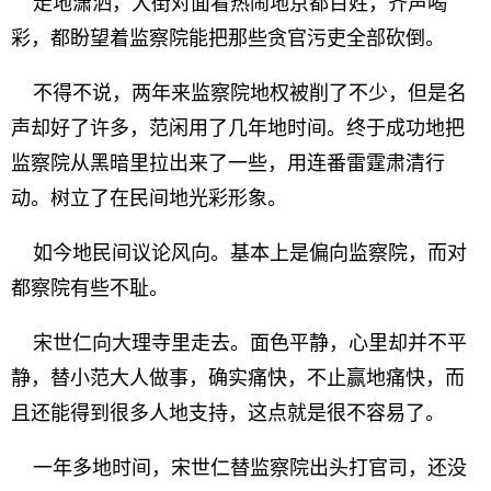
走地潇洒，大街对面看热闹地京都百姓，齐声喝
彩，都盼望着监察院能把那些贪官污吏全部砍倒。
不得不说，两年来监察院地权被削了不少，但是名
声却好了许多，范闲用了几年地时间。终于成功地把
监察院从黑暗里拉出来了一些，用连番雷霆肃清行
动。树立了在民间地光彩形象。
如今地民间议论风向。基本上是偏向监察院，而对
都察院有些不耻。
宋世仁向大理寺里走去。面色平静，心里却并不平
静，替小范大人做事，确实痛快，不止赢地痛快，而
且还能得到很多人地支持，这点就是很不容易了。
一年多地时间，宋世仁替监察院出头打官司，还没