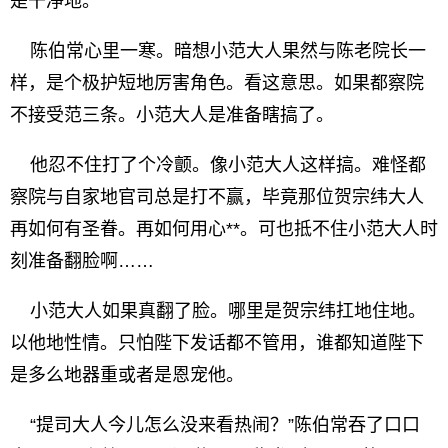
是干净地。”
陈伯常心里一寒。暗想小范大人果然与陈老院长一
样，是个极护短地厉害角色。看这意思。如果都察院
不接受范三条。小范大人是准备瞎搞了。
他忍不住打了个冷颤。像小范大人这样搞。难怪都
察院与自家地官司总是打不赢，毕竟那位贺宗纬大人
再如何有圣眷。再如何用心**。可也抵不住小范大人时
刻准备翻脸啊……
小范大人如果真翻了脸。哪里是贺宗纬扛地住地。
以他地性情。只怕陛下发话都不管用，谁都知道陛下
是多么地器重或者是恩宠他。
“提司大人今儿怎么没来看热闹？”陈伯常吞了口口