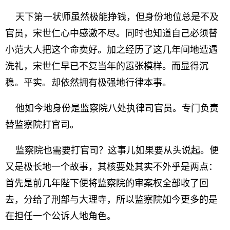
天下第一状师虽然极能挣钱，但身份地位总是不及
官员，宋世仁心中感激不尽。同时也知道自己必须替
小范大人把这个命卖好。加之经历了这几年间地遭遇
洗礼，宋世仁早已不复当年的嚣张模样。而显得沉
稳。平实。却依然拥有极强地行律本事。
他如今地身份是监察院八处执律司官员。专门负责
替监察院打官司。
监察院也需要打官司？这事儿如果要从头说起。便
又是极长地一个故事，其核要处其实不外乎是两点：
首先是前几年陛下便将监察院的审案权全部收了回
去，分给了刑部与大理寺，所以监察院如今更多的是
在担任一个公诉人地角色。