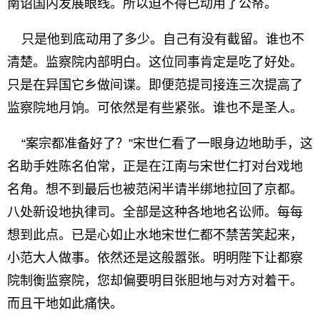
南诏国内发展眼线。所以迫不得已动用了公帑。
只是他到底动用了多少。自己有没有截留。谁也不
清楚。监察院内部明白。这位同事肯定是吃了好处。
只是在异国它乡做间谍。即便范提司接连三次提高了
监察院地月饷。可依然是有些紧张。谁也不是圣人。
“案宗都准备好了？”宋世仁看了一眼身边地助手，这
名助手姓陈名伯常，正是在江南与宋世仁打对台戏地
名角。想不到最后也被范闲半请半绑地拉回了京都。
八处新设地执律司。全部是这种各地地名讼师。每每
想到此点。已是心如止水地宋世仁都不禁苦笑起来，
小范大人做事。依然还是这般嚣张。明明陛下让都察
院制衡监察院，您却偏要明目张胆地与对方对着干。
而且干地如此痛快。