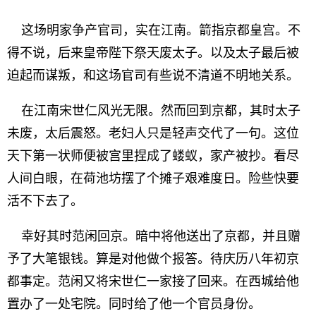
这场明家争产官司，实在江南。箭指京都皇宫。不
得不说，后来皇帝陛下祭天废太子。以及太子最后被
迫起而谋叛，和这场官司有些说不清道不明地关系。
在江南宋世仁风光无限。然而回到京都，其时太子
未废，太后震怒。老妇人只是轻声交代了一句。这位
天下第一状师便被宫里捏成了蝼蚁，家产被抄。看尽
人间白眼，在荷池坊摆了个摊子艰难度日。险些快要
活不下去了。
幸好其时范闲回京。暗中将他送出了京都，并且赠
予了大笔银钱。算是对他做个报答。待庆历八年初京
都事定。范闲又将宋世仁一家接了回来。在西城给他
置办了一处宅院。同时给了他一个官员身份。