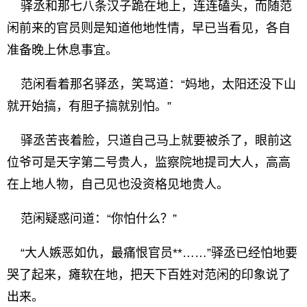
驿丞和那七八条汉子跪在地上，连连磕头，而随范
闲前来的官员则是知道他地性情，早已当看见，各自
准备晚上休息事宜。
范闲看着那名驿丞，笑骂道：“妈地，太阳还没下山
就开始搞，有胆子搞就别怕。”
驿丞苦丧着脸，只道自己马上就要被杀了，眼前这
位爷可是天字第二号贵人，监察院地提司大人，高高
在上地人物，自己见也没资格见地贵人。
范闲疑惑问道：“你怕什么？”
“大人嫉恶如仇，最痛恨官员**……”驿丞已经怕地要
哭了起来，瘫软在地，把天下百姓对范闲的印象说了
出来。