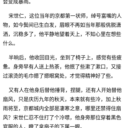
会变成暴雨。
宋世仁，这位当年的京都第一状师，绰号富嘴的人
物，如今鬓间已生白发，眉眼不再如当年那般佻脱潇
洒，沉稳多了，他平静地望着天上，不知心里在想些
什么。
半晌后，他收回目光，坐到了椅子上，感觉有些疲
惫。身旁早有人送上热茶，他抿了些漱了漱口，又接
过滚烫的毛巾摁了摁眼窝处，才觉得精神好了些。
又有人在他身后替他捶背，捏腿，还有人开始替他
扇风，只是庆历九年的秋天，本来就有些冷，加上秋
雨将至，京都城内全部是凄寒之意，哪里还禁得住扇
风？宋世仁忍不住打了个冷噤，他身旁那位穿着黑色
官服的人，瞪了拿扇子的下属一眼。