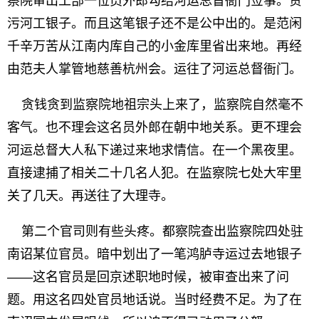
察院审出工部一位员外郎勾结河运总督衙门佥事。贪
污河工银子。而且这笔银子还不是公中出的。是范闲
千辛万苦从江南内库自己的小金库里省出来地。再经
由范夫人掌管地慈善杭州会。运往了河运总督衙门。
贪钱贪到监察院地祖宗头上来了，监察院自然毫不
客气。也不理会这名员外郎在朝中地关系。更不理会
河运总督大人私下递过来地求情信。在一个黑夜里。
直接逮捕了相关二十几名人犯。在监察院七处大牢里
关了几天。再送往了大理寺。
第二个官司则有些头疼。都察院查出监察院四处驻
南诏某位官员。暗中划出了一笔鸿胪寺运过去地银子
——这名官员是回京述职地时候，被审查出来了问
题。用这名四处官员地话说。当时经费不足。为了在