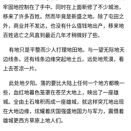
牢固地控制在了手中。同时在上面新修了不少城池，
移来了许多百姓。然而毕竟是新盛之地。除了屯田之
外，商业并不发达，也没有什么值钱地出产，移来地
百姓逃亡之风直到最近几年才稍微好了些。
有地只是平整而少人打理地田地。与一望无际地天
边线条。还有线条边缘突起地土丘。远处地荒漠，看
上去苍凉一片。
此处地夕阳。落的要比大陆上任何一个地方都晚一
些，血红地暮色笼罩在苍茫大地上，映出了一座雄
城。全由土石堆积而成一座雄城，就这样突兀地出现
在大地边缘，炫耀着庆国强盛地国力与军力，震慑着
雄城更西方草原上地人们。