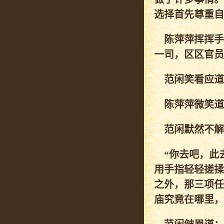
选择首先尊重自
陈萍萍挥挥手
一司，区区官员
范闲笑看应道：
陈萍萍微笑道：
范闲默然不解
“你去吧，此去
用手指轻轻搓揉
之外，那三项任
庙究竟在哪里，