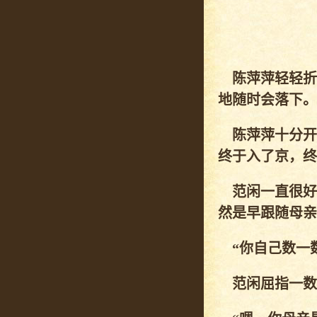
陈萍萍轻轻折
地随时会落下。
陈萍萍十分开
终于入了京，终
范闲一直很好奇
然是早跟随母亲
“你自己数一数
范闲屈指一数。