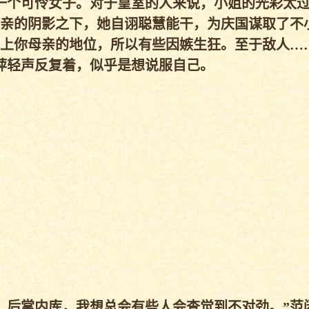
一个可怜女子。对于皇室的人来说，小姐的光彩太
亲的阴影之下，她自诩聪慧能干，为庆国谋取了不
上你母亲的地位，所以有些因嫉生狂。至于敌人…
萍轻声反复着，似乎是想说服自己。
后掌内库，我想总会有些人会查觉到不对劲。”范