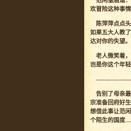
范闲皱眉道：
欢冒险这种事情
陈萍萍点点头
如果五大人教了
达对你的失望。
老人微笑着，
岂是你这个年轻
——————
告别了母亲最
宗准备回府好生
想借此事让范闲
个陌生的国度…