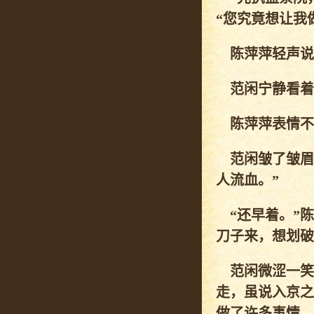
“您究竟想让我
陈萍萍轻声说道
范闲宁静看着陈
陈萍萍表情不变
范闲皱了皱眉
人流血。”
“还早着。”陈
刀子来，想划破
范闲微涩一笑
走，虽说入京之
做了许多事情。