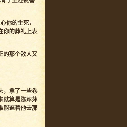
我骨子里还挺喜
担心你的生死，
在你的葬礼上表
正的那个敌人又
头，拿了一些卷
来就算是陈萍萍
谁能逼着他去那