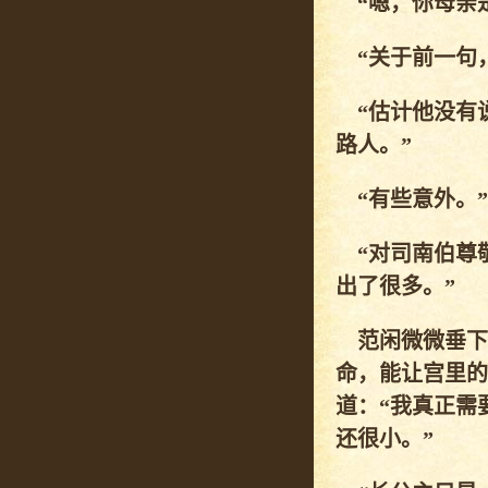
“嗯，你母亲是
“关于前一句，
“估计他没有
路人。”
“有些意外。”
“对司南伯尊敬
出了很多。”
范闲微微垂下
命，能让宫里的
道：“我真正需
还很小。”