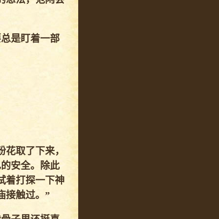
要总是盯着一部
粉花取了下来，
己的安全。除此
试着打探一下神
庙接触过。”