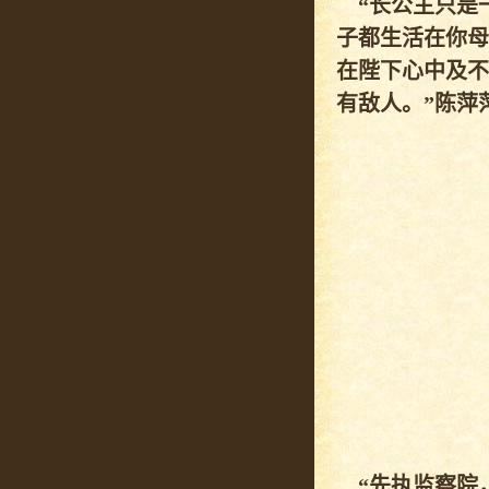
“长公主只是
子都生活在你母
在陛下心中及不
有敌人。”陈萍
“先执监察院，