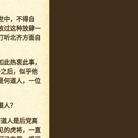
世中，不得自
放过这种放肆一
打听北齐方面自
如此热衷此事，
争之后，似乎他
是何道人，一位
道人？
何道人是后党高
见的虎将，一直