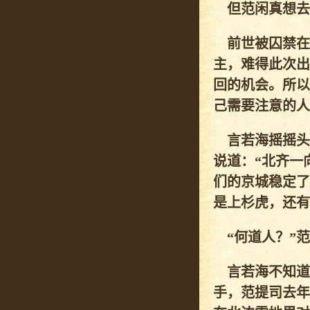
但范闲真想去
前世被囚禁在
主，难得此次出
回的机会。所以
己需要注意的人
言若海摇摇头
说道：“北齐一
们的京城稳定了
是上杉虎，还有
“何道人？”范
言若海不知道
手，范提司去年