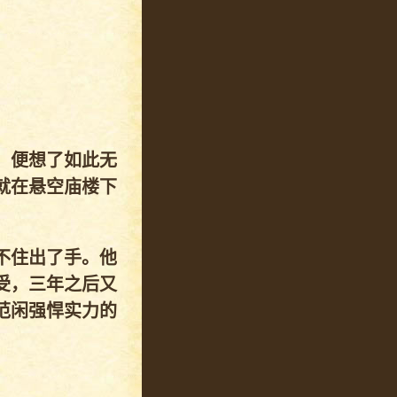
，便想了如此无
就在悬空庙楼下
不住出了手。他
受，三年之后又
范闲强悍实力的
！