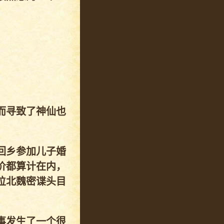
而寻致了神仙也
回乡参加儿子婚
价都算计在内，
位北魏密谍头目
事发生了一个很