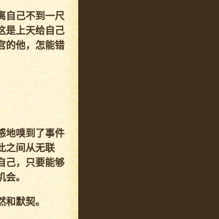
离自己不到一尺
这是上天给自己
宫的他，怎能错
感地嗅到了事件
此之间从无联
自己，只要能够
机会。
然和默契。