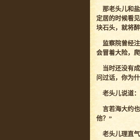
那老头儿和盐
定居的时候看见
块石头，就将醉
监察院曾经注
会冒着大险，爬
当时还没有成
问过话，你为什
老头儿说道：“
言若海大约也
他？”
老头儿理直气壮