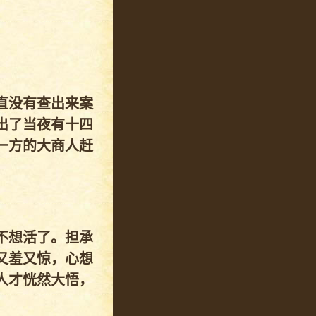
直没有查出来案
出了当夜有十四
一方的大商人赶
不想活了。担承
又羞又惊，心想
人才恍然大悟，