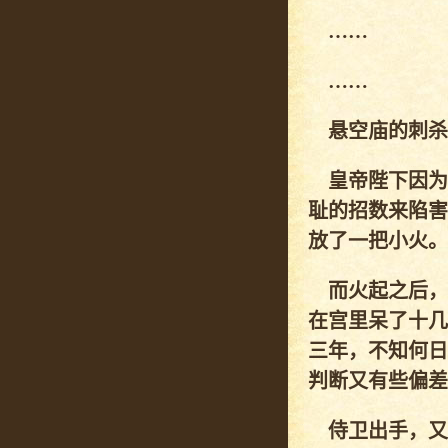
……
……
悬空庙的刺杀
皇帝陛下因为
耻的招数来陷害
放了一把小火。
而火起之后，
在宫里呆了十几
三年，不知何日
判断又有些偏差
侍卫出手，又