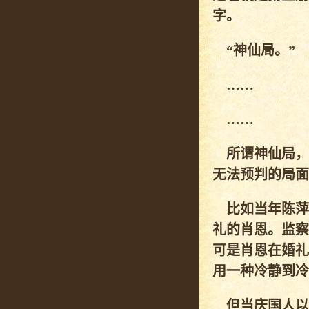
字。
“神仙局。”
……
……
所谓神仙局，
无法预判的局面
比如当年陈萍
礼的肖恩。监察
可是肖恩在婚礼
用一种冷静到冷
但当庆国人以