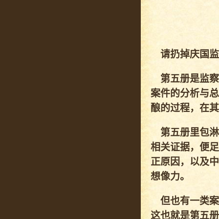
请扔掉庆国监
第五册是监察
案件的分析与总
酿的过程，在其
第五册里包淋
相关证据，便足
正原因，以及中
想像力。
但也有一类案
这也就是第五册