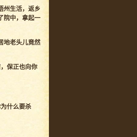
梧州生活，返乡
了院中，拿起一
居地老头儿竟然
宗，保正也向你
你为什么要杀