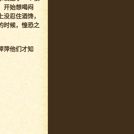
，开始想喝闷
上没忍住酒馋，
的时候，惶恐之
萍萍他们才知