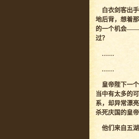
白衣剑客出手
地后背，想着那
的一个机会——
过？
……
……
皇帝陛下一个
当中有太多的可
系，却异常漂亮
杀死庆国的皇帝
他们来自五湖