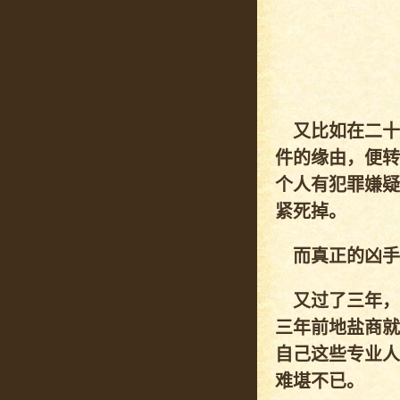
又比如在二十
件的缘由，便转
个人有犯罪嫌疑
紧死掉。
而真正的凶手
又过了三年，
三年前地盐商就
自己这些专业人
难堪不已。