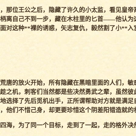
，那位王公之后，隐藏了许久的小太监，看见皇帝
柄离自己不到一步，藏在木柱里的匕首——他认为
面对这种**裸的诱惑，矢志复仇，毅然割了小**入
荒唐的放火开始，所有隐藏在黑暗里面的人们，敏
趁之机，刺客们当然都是些决然勇武之辈，虽然彼
地选择了先后觅机出手，正所谓帮助对方就是满足
，他们不惜己身，却更要珍惜这个阴差阳错造就的
四海，为了同一个目标，走到了一起，走的格外决