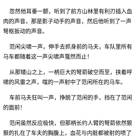
忽然他耳垂一颤，听到了前方山林里有利刃插入血
肉的声音，那是影子动手的声音，然后他听到了一声
弩枢扳动的声音。
范闲尖啸一声，伸手去抓身前的马夫，车队里所有
马车都随着这一声尖啸声戛然而止！
从那矮山之上，一柄巨大的弩箭破空而至，挟着呼
啸的风雷之声，嗤的一声射中了范闲所在的马车。
车前马夫狂叫一声，挣脱了范闲的手，挡在了范闲
的面前！
范闲虽然反应极快，但那柄长约人臂的弩箭依然狠
狠的扎在了车夫的胸腹上，血花与内脏都被射的喷了