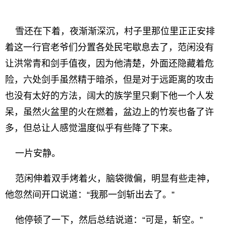
雪还在下着，夜渐渐深沉，村子里那位里正正安排
着这一行官老爷们分置各处民宅歇息去了，范闲没有
让洪常青和剑手值夜，因为他清楚，外面还隐藏着危
险，六处剑手虽然精于暗杀，但是对于远距离的攻击
也没有太好的方法，阔大的族学里只剩下他一个人发
呆，虽然火盆里的火在燃着，盆边上的竹炭也备了许
多，但总让人感觉温度似乎有些降了下来。
一片安静。
范闲伸着双手烤着火，脑袋微偏，明显有些走神，
他忽然间开口说道：“我那一剑斩出去了。”
他停顿了一下，然后总结说道：“可是，斩空。”