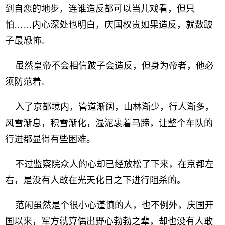
到自恋的地步，连谁造反都可以当儿戏看，但只
怕……内心深处也明白，庆国权贵如果造反，就数跛
子最恐怖。
虽然皇帝不会相信跛子会造反，但身为帝者，他必
须防范着。
入了京都境内，管道渐阔，山林渐少，行人渐多，
风雪渐息，积雪渐化，湿泥裹着马蹄，让整个车队的
行进都显得有些困难。
不过监察院众人的心却已经放松了下来，在京都左
右，是没有人敢在光天化日之下进行阻杀的。
范闲虽然是个很小心谨慎的人，也不例外，庆国开
国以来，军方就算偶出野心勃勃之辈，却也没有人敢