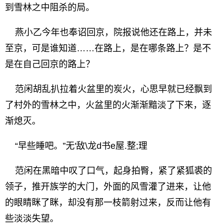
到雪林之中阻杀的局。
燕小乙今年也奉诏回京，院报说他还在路上，并未
至京，可是谁知道……在路上，是在哪条路上？是不
是在自己回京的路上？
范闲胡乱扒拉着火盆里的炭火，心思早就已经飘到
了村外的雪林之中，火盆里的火渐渐黯淡了下来，逐
渐熄灭。
“早些睡吧。”无'敌\龙d书e屋.整;理
范闲在黑暗中叹了口气，起身拍臀，紧了紧狐裘的
领子，推开族学的大门，外面的风雪灌了进来，让他
的眼睛眯了眯，却没有那一枝箭射过来，反而让他有
些淡淡失望。