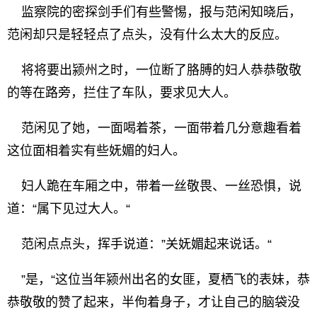
监察院的密探剑手们有些警惕，报与范闲知晓后，
范闲却只是轻轻点了点头，没有什么太大的反应。
将将要出颍州之时，一位断了胳膊的妇人恭恭敬敬
的等在路旁，拦住了车队，要求见大人。
范闲见了她，一面喝着茶，一面带着几分意趣看着
这位面相着实有些妩媚的妇人。
妇人跪在车厢之中，带着一丝敬畏、一丝恐惧，说
道：“属下见过大人。“
范闲点点头，挥手说道：”关妩媚起来说话。“
”是，“这位当年颍州出名的女匪，夏栖飞的表妹，恭
恭敬敬的赞了起来，半佝着身子，才让自己的脑袋没