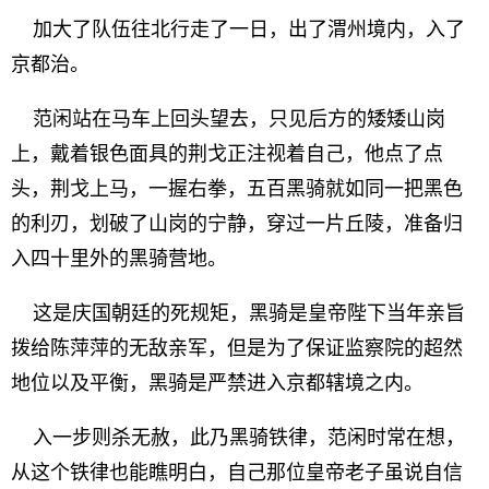
加大了队伍往北行走了一日，出了渭州境内，入了
京都治。
范闲站在马车上回头望去，只见后方的矮矮山岗
上，戴着银色面具的荆戈正注视着自己，他点了点
头，荆戈上马，一握右拳，五百黑骑就如同一把黑色
的利刃，划破了山岗的宁静，穿过一片丘陵，准备归
入四十里外的黑骑营地。
这是庆国朝廷的死规矩，黑骑是皇帝陛下当年亲旨
拨给陈萍萍的无敌亲军，但是为了保证监察院的超然
地位以及平衡，黑骑是严禁进入京都辖境之内。
入一步则杀无赦，此乃黑骑铁律，范闲时常在想，
从这个铁律也能瞧明白，自己那位皇帝老子虽说自信