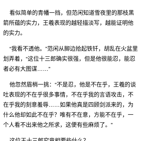
看似简单的青幡一挡，但范闲知道雪夜里的那枝黑
箭所蕴的实力，王羲表现的越轻描淡写，越能证明他
的实力。
“我看不透他。”范闲从脚边拾起铁钎，胡乱在火盆里
划弄着，“这位十三郎确实很强，但是他很能忍，能忍
者必有大图谋……”
他忽然眉梢一挑：“不是忍，他是不在乎，王羲的谈
吐表现的不在乎很多事情，不在乎我的言语攻击，不
在乎我的刻意羞辱……如果他真是四顾剑派来的，为
什么他却如此不在乎？唯有不在意，方能不在乎，一
个人看不出来他之所求，这便有些麻烦了。”
这位王十三郎究竟相要些什么？