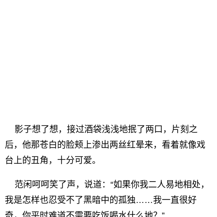
影子想了想，接过酒袋浅浅地抿了两口，片刻之
后，他那苍白的脸颊上渗出两丝红晕来，看着就像戏
台上的丑角，十分可爱。
范闲呵呵笑了声，说道：“如果你我二人易地相处，
我是怎样也忍受不了黑暗中的孤独……我一直很好
奇，你平时难道不需要吃饭喝水什么地？”