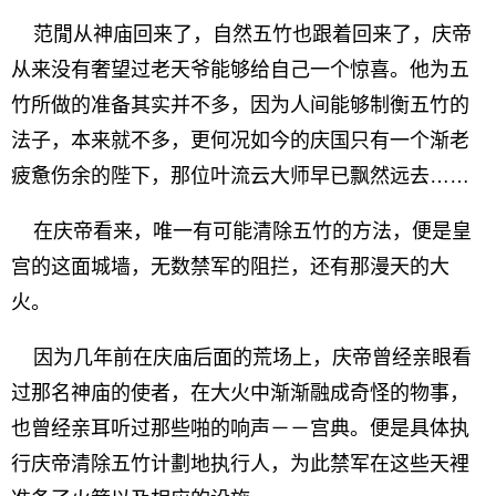
范閒从神庙回来了，自然五竹也跟着回来了，庆帝
从来没有奢望过老天爷能够给自己一个惊喜。他为五
竹所做的准备其实并不多，因为人间能够制衡五竹的
法子，本来就不多，更何况如今的庆国只有一个渐老
疲惫伤余的陛下，那位叶流云大师早已飘然远去……
在庆帝看来，唯一有可能清除五竹的方法，便是皇
宫的这面城墙，无数禁军的阻拦，还有那漫天的大
火。
因为几年前在庆庙后面的荒场上，庆帝曾经亲眼看
过那名神庙的使者，在大火中渐渐融成奇怪的物事，
也曾经亲耳听过那些啪的响声－－宫典。便是具体执
行庆帝清除五竹计劃地执行人，为此禁军在这些天裡