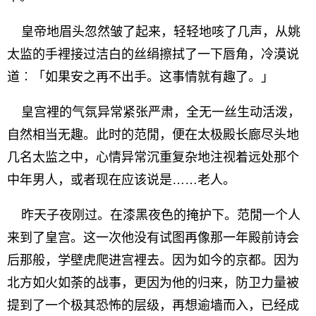
皇帝地眉头忽然皱了起来，轻轻地咳了几声，从姚
太监的手裡接过洁白的丝绢擦拭了一下唇角，冷漠说
道︰「如果安之再不出手。这事情就有趣了。」
皇宫裡的气氛异常紧张严肃，全无一丝生动活泼，
自然相当无趣。此时的范閒，便在太极殿长廊尽头地
几名太监之中，心情异常沉重复杂地注视着远处那个
中年男人，或者现在应该说是……老人。
昨天子夜刚过。在漆黑夜色的掩护下。范閒一个人
来到了皇宫。这一次他没有试图再像那一年殿前诗会
后那般，学壁虎爬进宫裡去。因为如今的京都。因为
北方如火如荼的战事，更因为他的归来，防卫力量被
提到了一个极其恐怖的层级，再想逾墙而入，已经成