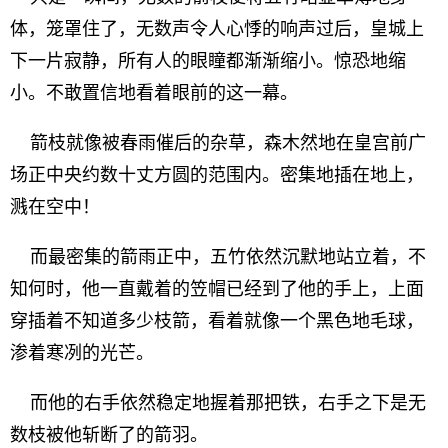
体，笼罩住了，无数声令人心悸的响声过后，皇城上
下一片寂静，所有人的眼瞳都渐渐缩小。惊恐地缩
小。不敢置信地看着眼前的这一幕。
箭枝就像被春雨催后的杂草，森木然地在皇宫前广
场正中央约数十丈方圆的范围内。密集地插在地上，
溅在空中！
而最密集的箭雨正中，五竹依然沉默地站立着，不
知何时，他一直戴着的笠帽已经到了他的手上，上面
穿插着不知道多少枝箭，看着就像一个黑色地毛球，
渗着寒冽的光芒。
而他的右手依然稳定地握着那把铁，右手之下是无
数枝被他斩断了的箭羽。