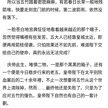
所以当五竹踏着密密麻麻，有若春日长草一般地残
箭堆，快要走到宫门前的时候，第二波箭雨，依然没
有落下。
一脸苍白地宫典怔怔地看着越来越近的那个瞎子，
忽然觉得嘴裡有些发苦，五大人已经靠皇城太近，即
便再用箭枝侵袭，只怕效果还不如先前，难道陛下交
给自己的使命，真的永远无法完成？
庆帝此生，唯惧二物，一是那个黑黑的箱子，还有
一个便是今日稳步行来的老五。皇帝陛下在太平别院
血案后的二十余年裡，不止一次想要将五竹从这个世
界上清除掉，然而……最终他还是失败了。只是为了
应对五竹的復仇，皇帝陛下自然也有自己的一套计
劃。