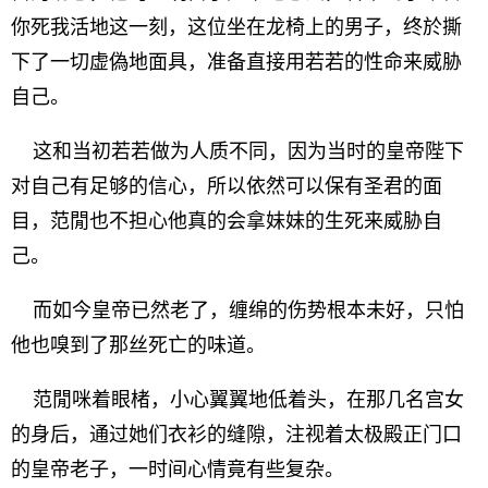
你死我活地这一刻，这位坐在龙椅上的男子，终於撕
下了一切虚偽地面具，准备直接用若若的性命来威胁
自己。
这和当初若若做为人质不同，因为当时的皇帝陛下
对自己有足够的信心，所以依然可以保有圣君的面
目，范閒也不担心他真的会拿妹妹的生死来威胁自
己。
而如今皇帝已然老了，缠绵的伤势根本未好，只怕
他也嗅到了那丝死亡的味道。
范閒咪着眼楮，小心翼翼地低着头，在那几名宫女
的身后，通过她们衣衫的缝隙，注视着太极殿正门口
的皇帝老子，一时间心情竟有些复杂。