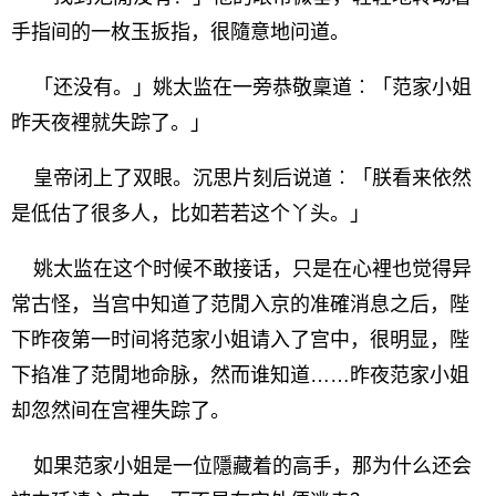
手指间的一枚玉扳指，很隨意地问道。
「还没有。」姚太监在一旁恭敬稟道︰「范家小姐
昨天夜裡就失踪了。」
皇帝闭上了双眼。沉思片刻后说道︰「朕看来依然
是低估了很多人，比如若若这个丫头。」
姚太监在这个时候不敢接话，只是在心裡也觉得异
常古怪，当宫中知道了范閒入京的准確消息之后，陛
下昨夜第一时间将范家小姐请入了宫中，很明显，陛
下掐准了范閒地命脉，然而谁知道……昨夜范家小姐
却忽然间在宫裡失踪了。
如果范家小姐是一位隱藏着的高手，那为什么还会