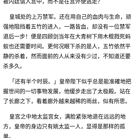
被内廷请入宫中，而不是在宫外便逃走？
皇城处的上万禁军。还在用自己的血肉与生命，顽
强地阻挡着五竹的进入，一路皆血，却没有一位禁军
退后一步！便是四顾剑当年在大青树下用木棍戮死蚂
蚁也还需要时间。更何况眼下杀的是人，五竹依然平
静的杀着，然而面前的人从来没有少过，不知道还要
杀多久。
「还有半个时辰。」皇帝陛下似乎总是能准確地把
握世间的一切事物发展，他缓步走出了太极殿。站在
了长廊之下，看着廊外越来越稀的雨丝，似有所思。
皇宫之中地太监宫女，满脸紧张地退在远远的地
方，皇帝的身边只有姚太监一人，显得是那样的孤
单。