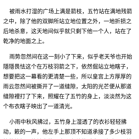
被雨水打湿的广场上满是箭枝，五竹站在满地残箭
之中，除了他的双脚所站立地位置之外，一地折损之
后地杀意，这天地间似乎就只剩下他一个人，站在了
乾净的地面之上。
雨势忽然间在这一刻小了下来，似乎老天爷也开始
隱隱畏怯这个在万枝羽箭之下，依然倔站立地瞎子，
想要把这一幕看的更清楚一些，所以皇宫上方厚厚的
雨云忽然间被撕开了一道缝隙，太阳的光芒便从那道
缝隙裡打了下来，照耀在了五竹的身上，淡淡然为这
个布衣瞎子映出了一道清光。
小雨中秋风拂过，五竹身上湿透了的衣衫轻轻拂
动，簌的一声，他左手上那顶不知道承接了多少枝羽