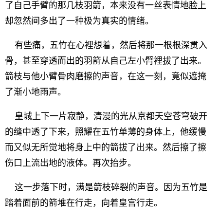
了自己手臂的那几枝羽箭，本来没有一丝表情地脸上
却忽然间多出了一种极为真实的情绪。
有些痛，五竹在心裡想着，然后将那一根根深贯入
骨，甚至穿透而出的羽箭从自己左小臂裡拔了出来。
箭枝与他小臂骨肉磨擦的声音，在这一刻，竟似遮掩
了渐小地雨声。
皇城上下一片寂静，清漫的光从京都天空苍穹破开
的缝中透了下来，照耀在五竹单薄的身体上，他缓慢
而又似无所觉地将身上中的箭拔了出来。然后擦了擦
伤口上流出地的液体。再次抬步。
这一步落下时，满是箭枝碎裂的声音。因为五竹是
踏着面前的箭堆在行走，向着皇宫行走。