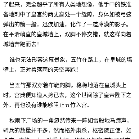
了起来，完全超乎了所有人类地想像，他手中的铁准
备地刺中了皇宫约两丈高处一个缝隙，身体如被弓弦
弹出的箭一般，迅疾加速，化作了一道冷漠的影子。
在平滑峭直的皇城墙上，双脚不停交错，就这样向着
城墙奔跑而去！
谁也无法形容这幕景象，五竹在路上，在皇城的墙
壁上，正对着落雨的天空奔跑！
当五竹那双穿着布鞋的脚。稳稳地落在皇城头上
时。宫典便知道大势已去，这个世间除了皇帝陛下之
外。再也没有谁能够阻止五竹入宫。
秋雨下广场的一角忽然传来一阵如雷般地马蹄声，
骑兵的数量并不多，然而格外肃杀，枢密院正使，如