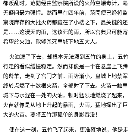
都叛乱时，范閒经由监察院所设的火药空爆毒计，毫
无疑问最为强悍。然而早在四年前，范閒便已经将监
察院库存的大批火药都藏在了小楼之下，最关键的还
是……这漫天的雨，这该死的雨，所以宫典只可能寄
希望於火油，能够杀死皇城下地五大人。
火油泼了下去，却根本无法泼到五竹的身上，五竹
行走的看似缓慢稳定。然而却像是一个在悬崖上飞腾
的羚羊，走到了宫门之前。雨势渐小，皇城上地禁军
终於点燃了十数根火箭，全部射了下去。火苗一触皇
城下与水混在一处的火油，顿时猛烈地燃烧了起来，
火苗就像是从地上升起的暴雨，火雨，猛地探出了巨
大的火苗。要将五竹那孤单的身影吞没！
便在这一刻，五竹飞了起来，更准確地说，他是走