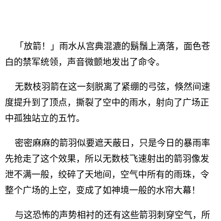
「放箭！」雨水从宫典混漉的鬍鬚上滴落，面色苍
白的禁军统领，声音微颤地发出了命令。
无数枝羽箭在这一刻脱离了紧绷的弓弦，倏然间速
度提升到了顶点，撕裂了空中的雨水，射向了广场正
中孤独站立的五竹。
密密麻麻的箭羽似要遮天蔽日，只是今日的暴雨率
先抢走了这个效果，所以无数枝飞速射出的箭羽像发
泄不满一般，绞碎了天地间，空气中所有的雨珠，令
整个广场的上空，变成了如神境一般的水帘大幕！
与这恐怖的声势相衬的还有这些箭羽刺穿空气，所