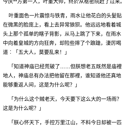
今庆**方第一人，叶重大帅，终於从枢密院赶了过来。
叶重面色一片震惊与铁青，雨水让他花白的头髮贴
在微黑的脸庞上，看上去异常狼狈。他远远地看着城
头上那个孤单的瞎子背影，从马上跳了下来，在雨水
中向着皇城的方向狂奔，却险些摔了个踉蹌，淒厉喝
道︰「五大人，莫要乱来！」
「知道神庙已经荒破了……但朕想老五既然是庙裡
地人，神庙总有办法把他留在那裡，谁知道他还真地
能够重返人间，这是为什么呢？」
「为什么这个贼老天，今天要下这么大的一场雨？
这是为什么呢？」
「朕心怀天下，手控万里江山，不料今日却被一匹