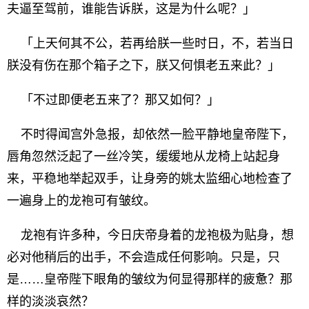
夫逼至驾前，谁能告诉朕，这是为什么呢？」
「上天何其不公，若再给朕一些时日，不，若当日
朕没有伤在那个箱子之下，朕又何惧老五来此？」
「不过即便老五来了？那又如何？」
不时得闻宫外急报，却依然一脸平静地皇帝陛下，
唇角忽然泛起了一丝冷笑，缓缓地从龙椅上站起身
来，平稳地举起双手，让身旁的姚太监细心地检查了
一遍身上的龙袍可有皱纹。
龙袍有许多种，今日庆帝身着的龙袍极为贴身，想
必对他稍后的出手，不会造成任何影响。只是，只
是……皇帝陛下眼角的皱纹为何显得那样的疲惫？那
样的淡淡哀然？