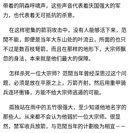
带着的阴森呼啸声，这些声音代表着庆国强大的军
力，也代表着无可抵抗的杀意。
在这样密集的箭羽攻击中，没有人能够活下来，范
閒不能，即便是当年大东山处的叶流云，所面的也只
不过是数百枝弩箭，而且在那样的地形下，大宗师飘
忽的身法，本来就是他们最大的保障。
怎样杀死一位大宗师？范閒当年曾经深思过这个问
题，必须是放在平原之上，万箭齐射，然后用重甲骑
兵连环衝锋，方能不给大宗师逃遁的可能。
孤独站在雨中的五竹很强大，至少知道他地名字的
那些人。从来都不会认为他弱於一位大宗师。很显
然，禁军收兵放箭，与范閒当年的计劃极为相宜－－