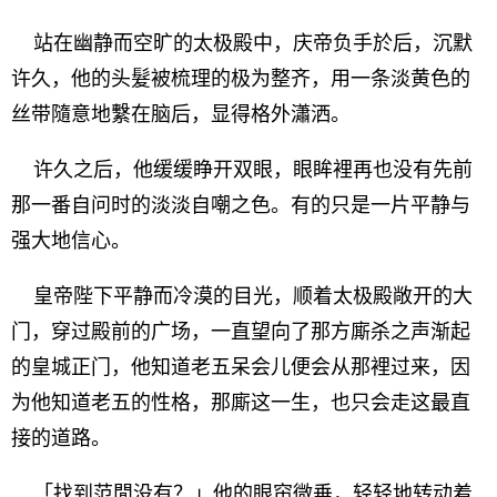
站在幽静而空旷的太极殿中，庆帝负手於后，沉默
许久，他的头髮被梳理的极为整齐，用一条淡黄色的
丝带隨意地繫在脑后，显得格外瀟洒。
许久之后，他缓缓睁开双眼，眼眸裡再也没有先前
那一番自问时的淡淡自嘲之色。有的只是一片平静与
强大地信心。
皇帝陛下平静而冷漠的目光，顺着太极殿敞开的大
门，穿过殿前的广场，一直望向了那方廝杀之声渐起
的皇城正门，他知道老五呆会儿便会从那裡过来，因
为他知道老五的性格，那廝这一生，也只会走这最直
接的道路。
「找到范閒没有？」他的眼帘微垂，轻轻地转动着