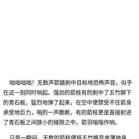
咄咄咄咄！无数声箭鏃刺中目标地恐怖声音，似乎
在这一刻同时响起。强劲的箭枝有的刺中了五竹脚下
的青石板，猛烈地弹了起来，在空中便禁受不住箭身
承受地巨力，啪的一声脆断，有的箭枝更是直接射进
了青石板之间狭小的缝隙之中。箭羽嗡嗡作响。
只是一瞬间，无数的箭枝便将五竹略显单薄地身