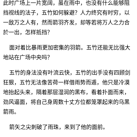
此时广场上一片宽阔，虽在雨中，也没有什么能够阻
挡视线的法子，五竹如何躲避？人力终究有时穷，以
一敌万之人有，然而箭羽齐发，却等若将万人之力合
於一出，怎样抵挡？
面对着比暴雨更加密集的羽箭。五竹还能无比强大
地站在广场中央吗？
五竹的身法没有叶流云快，五竹的出手没有四顾剑
狂狠，五竹无法像苦荷一样借雨势而遁，他只是冷漠
地抬起头来，隔着那层湿润的黑布，看着扑面而来，
劲风逼面，将自己身周数十丈方位都笼罩起来的乌黑
箭雨。
箭矢之尖刺破了雨珠，来到了他的面前。