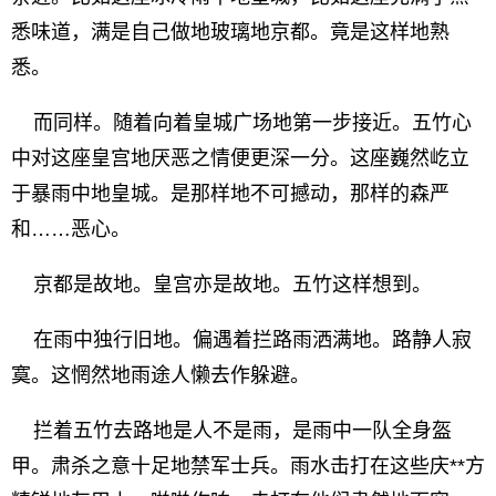
悉味道，满是自己做地玻璃地京都。竟是这样地熟
悉。
而同样。随着向着皇城广场地第一步接近。五竹心
中对这座皇宫地厌恶之情便更深一分。这座巍然屹立
于暴雨中地皇城。是那样地不可撼动，那样的森严
和……恶心。
京都是故地。皇宫亦是故地。五竹这样想到。
在雨中独行旧地。偏遇着拦路雨洒满地。路静人寂
寞。这惘然地雨途人懒去作躲避。
拦着五竹去路地是人不是雨，是雨中一队全身盔
甲。肃杀之意十足地禁军士兵。雨水击打在这些庆**方