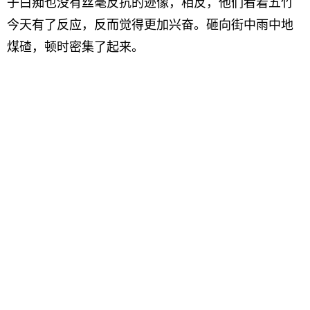
子白痴也没有丝毫反抗的迹像，相反，他们看着五竹
今天有了反应，反而觉得更加兴奋。砸向街中雨中地
煤碴，顿时密集了起来。