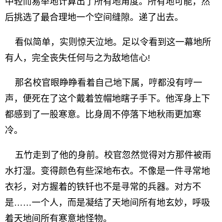
中轻而易举地计算出了所有地角度。所有地可能，然
后挑选了最合理地一个空间缝隙。递了出去。
看似简单，实则惊天泣地。足以令看到这一幕地所
有人，完全丧失任何与之为敌地信心!
那名校官眼睁睁看着自己地下属，哼都没有哼一
声，便死在了这个戴着笠帽地瞎子手下。他浑身上下
都感到了一股寒意。比身周不停落下地秋雨更加寒
冷。
五竹走到了他的身前。校官忽然觉得对方那件被雨
水打湿。变得颜色有些深地布衣。不像是一件寻常地
衣衫，对方握着的铁钎也不是寻常的兵器。对方不
是……一个人，而是凝结了天地间所有地玄妙，呼吸
着天地间所有寒意地怪物。