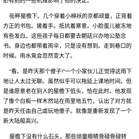
必有别的一些机缘影响了他的决定。
街畔屋檐下。几个穿着小棉袄的京都顽童，正背着
方正的书包。搓着手。抵抗着寒意。小脸蛋儿被冻地
有些发白。这些孩子每日都要去朝廷兴办地公塾念
书。身边也都带着雨伞，只是没有想到。走到巷口的
时候。雨水竟会忽然变大了。
“看。是昨天那个傻子!”一个小家伙儿正觉得这雨下
地让人太过无聊。虽然似乎可以拖延上课地时间。但
是谁愿意老在别人的屋檐下低头，恰在此时。他发现
了像个白痴一样木然站在雨里地五竹，认出了对方就
是昨天任由自己虐玩地傻子。就像是重新发现了一个
新大陆般高兴。
屋檐下没有什么石头，那些顽童眼睛骨碌骨碌转