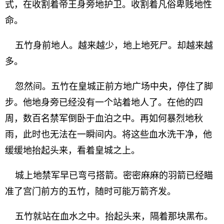
式，在收割着帝王身旁地护卫。收割着凡俗卑贱地性
命。
五竹身前地人。越来越少，地上地死尸。却越来越
多。
忽然间。五竹在皇城正前方地广场中央，停住了脚
步。他地身旁已经没有一个站着地人了。在他的四
周，数百名禁军倒卧于血泊之中。再如何暴烈地秋
雨，此时也无法在一瞬间内。将这些血水洗干净，他
缓缓地抬起头来，看着皇城之上。
城上地禁军早已弯弓搭箭。密密麻麻的羽箭已经瞄
准了宫门前方的五竹，随时可能万箭齐发。
五竹就站在血水之中。抬起头来，隔着那块黑布。