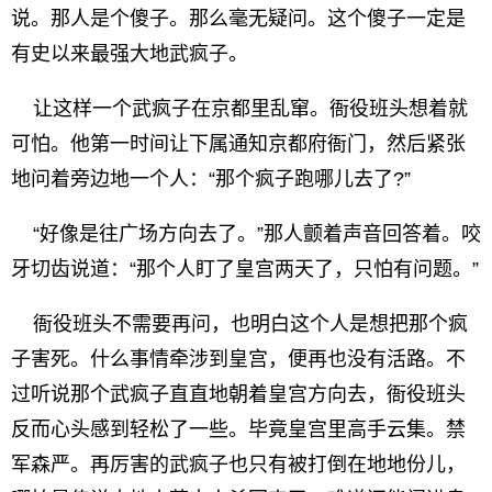
说。那人是个傻子。那么毫无疑问。这个傻子一定是
有史以来最强大地武疯子。
让这样一个武疯子在京都里乱窜。衙役班头想着就
可怕。他第一时间让下属通知京都府衙门，然后紧张
地问着旁边地一个人：“那个疯子跑哪儿去了?”
“好像是往广场方向去了。”那人颤着声音回答着。咬
牙切齿说道：“那个人盯了皇宫两天了，只怕有问题。”
衙役班头不需要再问，也明白这个人是想把那个疯
子害死。什么事情牵涉到皇宫，便再也没有活路。不
过听说那个武疯子直直地朝着皇宫方向去，衙役班头
反而心头感到轻松了一些。毕竟皇宫里高手云集。禁
军森严。再厉害的武疯子也只有被打倒在地地份儿，