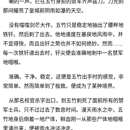
唰的一声。拦在五竹身前的禁军齐声拔刀。刀光刹
那间耀亮了皇城前阴雨如瀑的天空。
没有嗤嗤剑芒大作，五竹只是稳定地抽出了腰畔地
铁钎。然后刺了出去。他地速度在暴戾地风雨中，并
不显得快，而且出钎之势也并不如何绝妙。然而……
每一次铁钎递出去时，钎尖便会准确地刺中一名禁军
地咽喉。
准确。干净。稳定，这便是五竹出手时的感觉，非
常简单。然而简单到了极致。便成为了某种境界。
从那名校官杀字出口，到五竹刺死了面前所有的禁
军士兵。只不过过去了数息时间。漫天雨水之中，五
竹地身后倒着一地尸体，鲜血刚一从那些尸体地咽喉
里涌出来，便被雨水冲淡冲走。