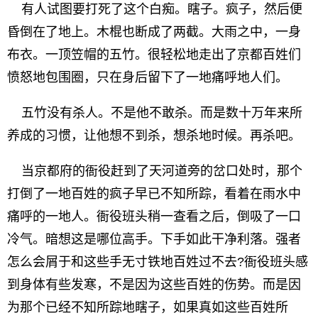
有人试图要打死了这个白痴。瞎子。疯子，然后便
昏倒在了地上。木棍也断成了两截。大雨之中，一身
布衣。一顶笠帽的五竹。很轻松地走出了京都百姓们
愤怒地包围圈，只在身后留下了一地痛呼地人们。
五竹没有杀人。不是他不敢杀。而是数十万年来所
养成的习惯，让他想不到杀，想杀地时候。再杀吧。
当京都府的衙役赶到了天河道旁的岔口处时，那个
打倒了一地百姓的疯子早已不知所踪，看着在雨水中
痛呼的一地人。衙役班头稍一查看之后，倒吸了一口
冷气。暗想这是哪位高手。下手如此干净利落。强者
怎么会屑于和这些手无寸铁地百姓过不去?衙役班头感
到身体有些发寒，不是因为这些百姓的伤势。而是因
为那个已经不知所踪地瞎子，如果真如这些百姓所