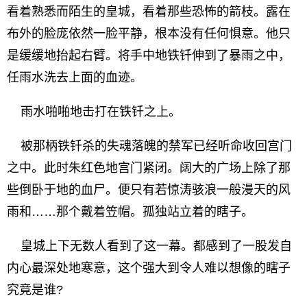
看着熟悉而陌生的皇城，看着那些恐怖的箭枝。露在
布外的脸庞依然一脸平静，根本没有任何惧意。他只
是缓缓地抬起右臂。将手中地铁钎伸到了暴雨之中，
任雨水洗去上面的血迹。
雨水啪啪地击打在铁钎之上。
被那柄铁钎杀的失魂落魄的禁军已经听命收回宫门
之中。此时朱红色地宫门紧闭。阔大的广场上除了那
些倒卧于地的血尸。便只有若惊涛骇浪一般漫天的风
雨和……那个戴着笠帽。孤独站立着的瞎子。
皇城上下无数人看到了这一幕。都感到了一股发自
内心最深处地寒意，这个强大到令人难以想像的瞎子
究竟是谁?