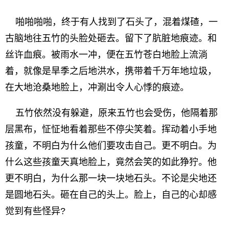
啪啪啪啪，终于有人找到了石头了，混着煤碴，一
古脑地往五竹的头脸处砸去。留下了肮脏地痕迹。和
丝许血痕。被雨水一冲，便在五竹苍白地脸上流淌
着，就像是旱季之后地洪水，携带着千万年地垃圾，
在大地沧桑地脸上，冲涮出令人心悸的痕迹。
五竹依然没有躲避，原来五竹也会受伤，他隔着那
层黑布，怔怔地看着那些不停尖笑着。挥动着小手地
孩童，不明白为什么他们要攻击自己。更不明白。为
什么这些孩童天真地脸上，竟然会笑的如此狰狞。他
更不明白，为什么那一块一块地石头。不论是尖地还
是圆地石头。砸在自己的头上。脸上，自己的心却感
觉到有些怪异?