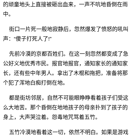
的顽童地头上直接被砸出血来，一声不吭地昏倒在雨
中。
街口一片死一般地寂静后，忽然爆发了愤怒的吼叫
声：“傻子打死人了!”
先前冷漠的京都百姓们。在这一刻忽然都变成了急
公好义地优秀市民。报官地报官，通知家长的通知家
长，还有些中年男人。拿出了木棍和拖把，准备将那
个犯了浑地白痴打倒在地。
都是街坊邻居，自然不可能眼睁睁看着孩子们受这
么大地苦。那个昏倒在地地孩子的母亲扑到了孩子的
身上，大声哭泣着。怨毒地咒骂着五竹。
五竹冷漠地看着这一切，依然不明白。如果是游戏