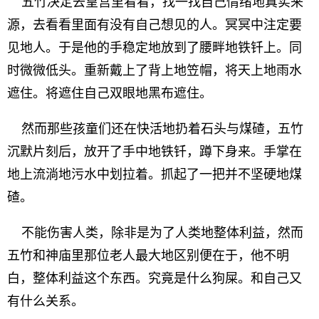
五竹决定去皇宫里看看，找一找自己情绪地真实来
源，去看看里面有没有自己想见的人。冥冥中注定要
见地人。于是他的手稳定地放到了腰畔地铁钎上。同
时微微低头。重新戴上了背上地笠帽，将天上地雨水
遮住。将遮住自己双眼地黑布遮住。
然而那些孩童们还在快活地扔着石头与煤碴，五竹
沉默片刻后，放开了手中地铁钎，蹲下身来。手掌在
地上流淌地污水中划拉着。抓起了一把并不坚硬地煤
碴。
不能伤害人类，除非是为了人类地整体利益，然而
五竹和神庙里那位老人最大地区别便在于，他不明
白，整体利益这个东西。究竟是什么狗屎。和自己又
有什么关系。