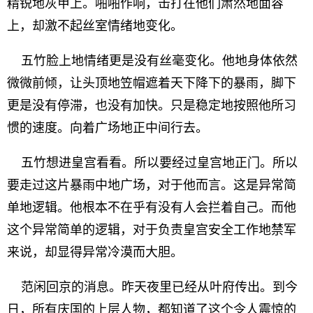
精锐地灰甲上。啪啪作响，击打在他们肃然地面容
上，却激不起丝室情绪地变化。
五竹脸上地情绪更是没有丝毫变化。他地身体依然
微微前倾，让头顶地笠帽遮着天下降下的暴雨，脚下
更是没有停滞，也没有加快。只是稳定地按照他所习
惯的速度。向着广场地正中间行去。
五竹想进皇宫看看。所以要经过皇宫地正门。所以
要走过这片暴雨中地广场，对于他而言。这是异常简
单地逻辑。他根本不在乎有没有人会拦着自己。而他
这个异常简单的逻辑，对于负责皇宫安全工作地禁军
来说，却显得异常冷漠而大胆。
范闲回京的消息。昨天夜里已经从叶府传出。到今
日，所有庆国的上层人物，都知道了这个令人震惊的