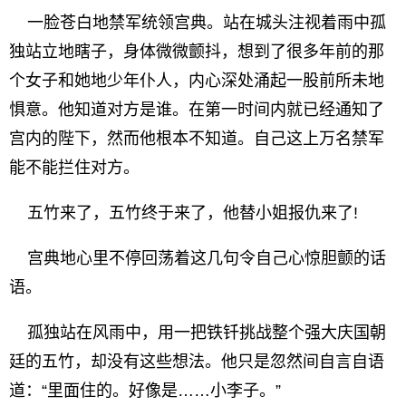
一脸苍白地禁军统领宫典。站在城头注视着雨中孤
独站立地瞎子，身体微微颤抖，想到了很多年前的那
个女子和她地少年仆人，内心深处涌起一股前所未地
惧意。他知道对方是谁。在第一时间内就已经通知了
宫内的陛下，然而他根本不知道。自己这上万名禁军
能不能拦住对方。
五竹来了，五竹终于来了，他替小姐报仇来了!
宫典地心里不停回荡着这几句令自己心惊胆颤的话
语。
孤独站在风雨中，用一把铁钎挑战整个强大庆国朝
廷的五竹，却没有这些想法。他只是忽然间自言自语
道：“里面住的。好像是……小李子。”