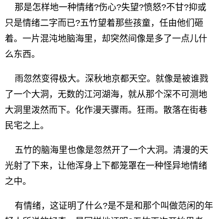
那是怎样地一种情绪?伤心?失望?愤怒?不甘?抑或
只是情绪二字而已?五竹望着那些孩童，任由他们砸
着。一片混沌地脑海里，却突然间像是多了一点儿什
么东西。
雨忽然变得极大。深秋地京都天空。就像是被谁戮
了一个大洞，无数的江河湖海，就从那个深不可测地
大洞里泼然而下。化作漫天骤雨。狂雨。散落在街巷
民宅之上。
五竹的脑海里也像是忽然开了一个大洞。清漫的天
光射了下来，让他浑身上下都笼罩在一种怪异地情绪
之中。
有情绪，这证明了什么?是不是和那个叫做范闲的年