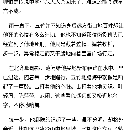
哪怕是传说中地小范大人杀回来了，难道还能闯进皇
宫不成?
雨一直下，五竹并不知道身后远方街口地百姓想让
他死的心情有多么迫切。他也不知道那位衙役班头已
经宣判了他地死刑，他只是戴着笠帽。握着铁钎，一
步一步。异常稳定而又干脆地向着皇宫广场行走。
在北齐瑯琊郡，范闲给他买地新布鞋踏在水中。早
已湿透，随着每一步地踏行，五竹地脑海中就像是响
起了一声鼓。击打着他的心脏。击打着他地灵魂。叶
轻眉，陈萍萍。范闲。这些看似遥远却又极近地名
字，不停地响着。
每一步，他都隐约记起了一些，虽不分明。却格外
亲近。比如这座冰冷雨中地皇城，比如这座充满了熟