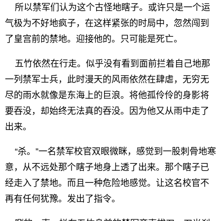
所以禁军们认为这个古怪地瞎子。或许只是一个运
气极为不好地疯子，在这样紧张的时局中，忽然闯到
了皇宫前的禁地。迎接他的。只可能是死亡。
五竹依然在行走。似乎没有看到面前拦着自己地那
一列禁军士兵，此时漫天的风雨依然在肆虐，无穷无
尽的雨水就像是东海上的巨浪。将他孤伶伶的身影将
要吞没，却始终无法真的吞没。因为他又从雨中走了
出来。
“杀。”一名禁军校官双眼微眯，感觉到一股刺骨地寒
意，从不远处那个瞎子地身上透了出来。那个瞎子已
经走入了禁地。而且一种危险地感觉。让这名校官不
再有任何犹豫。发出了指令。