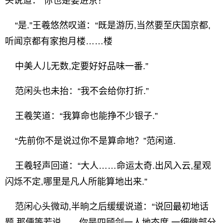
头说道：“你也是要进京？”
“是.”王羲悠然叹道：“既是游历,当然要至庆国京都,
听闻京都有家抱月楼……楼
中美人儿无数,定要好好品味一番.”
范闲头也未抬：“我不会给你打折.”
王羲笑道：“我算命也能挣不少银子.”
“先前你不是说过你不是算命地？”范闲道.
王羲轻声回道：“大人……命运太奇.出风入云,星观
闪烁不定,哪里是凡人所能算地出来.”
范闲心头微动,半晌之后缓缓说道：“说回最初地话
题.那便等若说……你是四顾剑一人地态度,一细微部分