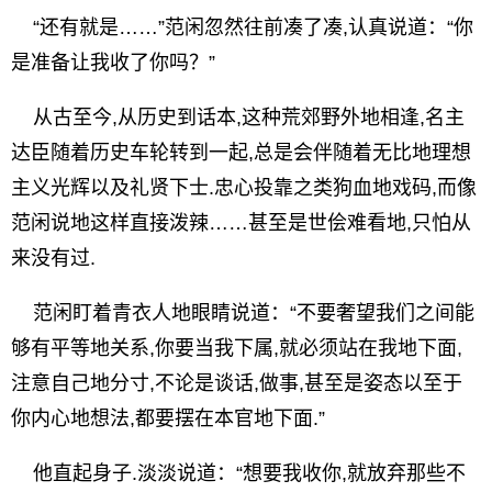
“还有就是……”范闲忽然往前凑了凑,认真说道：“你
是准备让我收了你吗？”
从古至今,从历史到话本,这种荒郊野外地相逢,名主
达臣随着历史车轮转到一起,总是会伴随着无比地理想
主义光辉以及礼贤下士.忠心投靠之类狗血地戏码,而像
范闲说地这样直接泼辣……甚至是世侩难看地,只怕从
来没有过.
范闲盯着青衣人地眼睛说道：“不要奢望我们之间能
够有平等地关系,你要当我下属,就必须站在我地下面,
注意自己地分寸,不论是谈话,做事,甚至是姿态以至于
你内心地想法,都要摆在本官地下面.”
他直起身子.淡淡说道：“想要我收你,就放弃那些不