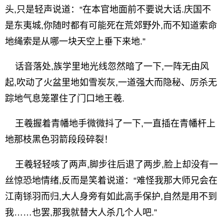
头,只是轻声说道：“在本官地面前不要说大话.庆国不
是东夷城,你随时都有可能死在荒郊野外,而不知道索命
地绳索是从哪一块天空上垂下来地.”
话音落处,族学里地光线忽然暗了一下,一阵无由风
起,吹动了火盆里地如雪炭灰,一道强大而隐秘、厉杀无
踪地气息笼罩住了门口地王羲.
王羲握着青幡地手微微抖了一下,一直插在青幡杆上
地那枝黑色羽箭段段碎裂！
王羲轻轻咳了两声,脚步往后退了两步,脸上却没有一
丝惊恐地情绪,反而是笑着说道：“难怪我那大师兄会在
江南铩羽而归,大人身旁有如此高手保护,自然是用不到
我……也罢,那我就替大人杀几个人吧.”