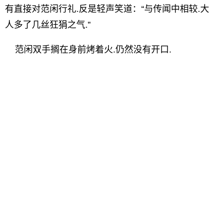
有直接对范闲行礼.反是轻声笑道：“与传闻中相较.大
人多了几丝狂狷之气.”
范闲双手搁在身前烤着火.仍然没有开口.