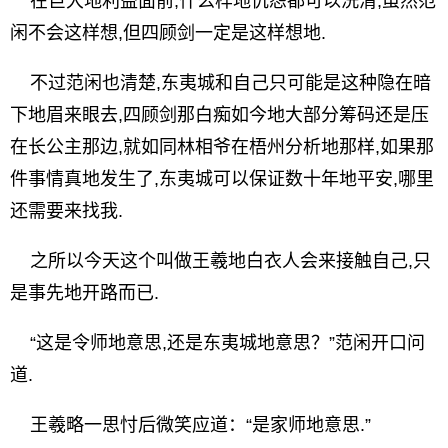
在巨大地利益面前,什么样地仇怨都可以洗清,虽然范
闲不会这样想,但四顾剑一定是这样想地.
不过范闲也清楚,东夷城和自己只可能是这种隐在暗
下地眉来眼去,四顾剑那白痴如今地大部分筹码还是压
在长公主那边,就如同林相爷在梧州分析地那样,如果那
件事情真地发生了,东夷城可以保证数十年地平安,哪里
还需要来找我.
之所以今天这个叫做王羲地白衣人会来接触自己,只
是事先地开路而已.
“这是令师地意思,还是东夷城地意思？”范闲开口问
道.
王羲略一思忖后微笑应道：“是家师地意思.”