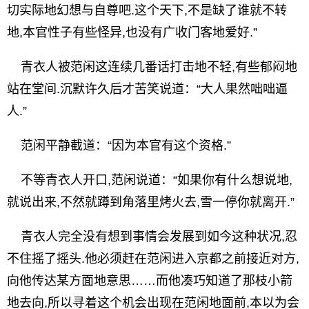
切实际地幻想与自尊吧.这个天下,不是缺了谁就不转
地,本官性子有些怪异,也没有广收门客地爱好.”
青衣人被范闲这连续几番话打击地不轻,有些郁闷地
站在堂间.沉默许久后才苦笑说道：“大人果然咄咄逼
人.”
范闲平静截道：“因为本官有这个资格.”
不等青衣人开口,范闲说道：“如果你有什么想说地,
就说出来,不然就蹲到角落里烤火去,雪一停你就离开.”
青衣人完全没有想到事情会发展到如今这种状况,忍
不住摇了摇头.他必须赶在范闲进入京都之前接近对方,
向他传达某方面地意思……而他凑巧知道了那枝小箭
地去向,所以寻着这个机会出现在范闲地面前,本以为会