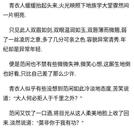
青衣人缓缓抬起头来,火光映照下地族学大堂骤然间
一片明亮.
只见此人双眉如剑,双眼温润如玉,双唇薄而微翘,弱
了一丝凌厉之意,多了几分可亲之色.容貌异常清秀.年
纪却是异常年轻.
便是范闲也不禁有些微微失神,微笑心想,这厮生地倒
也好看,只比自己差了那么少许.
青衣人似乎有些没想到范闲如此冷淡地态度,苦笑说
道：“大人何必拒人于千里之外？”
范闲又饮了一口酒,将目光从这人柔美地脸上收了回
来.淡然说道：“莫非你于我有功？”