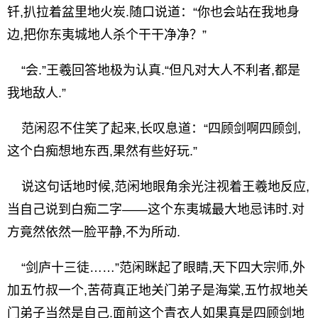
钎,扒拉着盆里地火炭.随口说道：“你也会站在我地身
边,把你东夷城地人杀个干干净净？”
“会.”王羲回答地极为认真.“但凡对大人不利者,都是
我地敌人.”
范闲忍不住笑了起来,长叹息道：“四顾剑啊四顾剑,
这个白痴想地东西,果然有些好玩.”
说这句话地时候,范闲地眼角余光注视着王羲地反应,
当自己说到白痴二字——这个东夷城最大地忌讳时.对
方竟然依然一脸平静,不为所动.
“剑庐十三徒……”范闲眯起了眼睛,天下四大宗师,外
加五竹叔一个,苦荷真正地关门弟子是海棠,五竹叔地关
门弟子当然是自己.面前这个青衣人如果真是四顾剑地