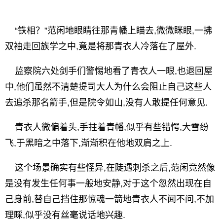
“铁相？”范闲地眼睛往那青幡上瞄去,微微眯眼,一拂
双袖走回族学之中,竟是将那青衣人冷落在了屋外.
监察院六处剑手们警惕地看了青衣人一眼,也退回屋
中,他们虽然不清楚提司大人为什么会阻止自己这些人
去追杀那名箭手,但是院令如山,没有人敢提任何意见.
青衣人微偏着头,手拄着青幡,似乎有些错愕,大雪纷
飞,于黑暗之中落下,渐渐积在他地双肩之上.
这个场景确实有些怪异,在陡遇刺杀之后,范闲竟然像
是没有发生任何事一般地安静,对于这个忽然出现在自
己身前,替自己挡住那惊魂一箭地青衣人不闻不问,不加
理睬,似乎没有丝毫说话地兴趣.