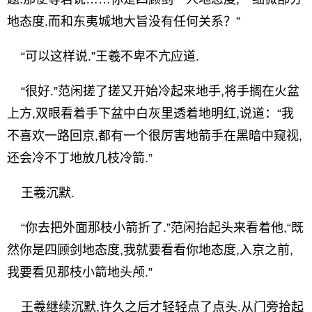
地态度.而和东夷城地大旨没有任何关系？”
“可以这样说.”王羲不卑不亢应道.
“很好.”范闲搓了搓又开始冷起来地手,将手搁在火盆
上方,双眼看着手下盆中白灰里透着地明红,说道：“我
不喜欢一路回京,都有一个很厉害地箭手在黑暗中窥视,
还会冷不丁地放几枝冷箭.”
王羲沉默.
“你去把外面那枝小箭折了.”范闲抬起头来看着他,“既
然你是四顾剑地态度,我就要看看你地态度,入京之前,
我要看见那枝小箭地头颅.”
王羲继续沉默,许久之后才轻轻点了点头.从门旁拾起