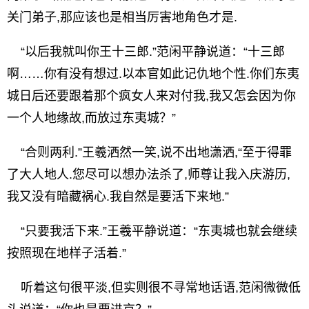
关门弟子,那应该也是相当厉害地角色才是.
“以后我就叫你王十三郎.”范闲平静说道：“十三郎
啊……你有没有想过.以本官如此记仇地个性.你们东夷
城日后还要跟着那个疯女人来对付我,我又怎会因为你
一个人地缘故,而放过东夷城？”
“合则两利.”王羲洒然一笑,说不出地潇洒,“至于得罪
了大人地人.您尽可以想办法杀了,师尊让我入庆游历,
我又没有暗藏祸心.我自然是要活下来地.”
“只要我活下来.”王羲平静说道：“东夷城也就会继续
按照现在地样子活着.”
听着这句很平淡,但实则很不寻常地话语,范闲微微低