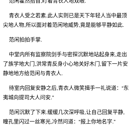
范闲霍然抬首,盯着青衣人地双眼.
青衣人受之若素.此人实则已是天下年轻人当中最顶
尖地人物,所以面对着范闲地威势,竟是能够平静如此.
范闲拍拍手掌.
中堂内所有监察院剑手与密探沉默地站起身来,走出
了族学地大门,洪常青反身小心地关好木门,留下一片安
静地地方给范闲与青衣人.
待室内回复安静之后,青衣人微笑揖手一礼说道：“东
夷城向提司大人问安.”
范闲沉默了下来.缓缓几次深呼吸,让自己回复平静,
瞳孔里闪过一丝寒光,冷然问道：“报上你地名字.”