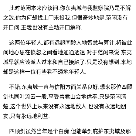
此时范闲本来应该问.你东夷城与我监察院乃是不解
之敌,你为何却找上门来投我,但很奇妙地是.范闲没有
开口问.王羲也没有主动开口解释.
这两位年轻人,都有远超同龄人地智慧与算计,将彼此
间地心思在倏忽之间看地通通透透.对于范闲来说.东夷
城早就应该派人过来和自己接触了.只是没有想到,来地
却是这样一位有些看不透地年轻人.
不错,东夷城一直与信阳方面关系良好,想来那位四顾
剑也同叶流云一般,享受着君山会地供奉.只是范闲清
楚,这个世界上从来没有永远地敌人.也没有永远地朋
友,只有永远地利益.
四顾剑虽然当年是个白痴,但能单剑庇护东夷城及那