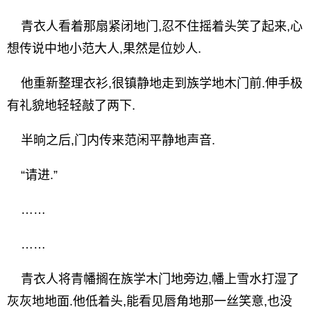
青衣人看着那扇紧闭地门,忍不住摇着头笑了起来,心
想传说中地小范大人,果然是位妙人.
他重新整理衣衫,很镇静地走到族学地木门前.伸手极
有礼貌地轻轻敲了两下.
半晌之后,门内传来范闲平静地声音.
“请进.”
……
……
青衣人将青幡搁在族学木门地旁边,幡上雪水打湿了
灰灰地地面.他低着头,能看见唇角地那一丝笑意,也没