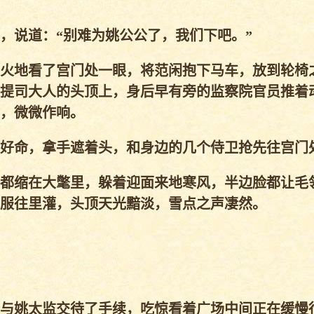
说道：“别难为姚公公了，我们下吧。”
火地看了宫门处一眼，将范闲抱下马车，放到轮椅
提司大人的头顶上，身后早有旁的监察院官员推着
，微微作响。
好命，拿手遮着头，和身边的几个侍卫抢先往宫门
都缩在大氅里，躲着迎面来地寒风，半边脸都让毛
服往里灌，头顶天光黯淡，雪点之声凄然。
与姚太监交待了手续，吃惊看着广场中间正在缓慢