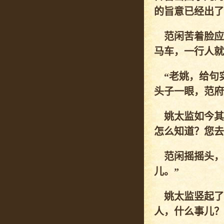
的旨意已经出了
范闲苦着脸应道
马车，一行人就
“老姚，给句实
头子一眼，范府
姚太监如今其
怎么知道？您去
范闲摇摇头，佯
儿。”
姚太监竖起了
人，什么事儿？