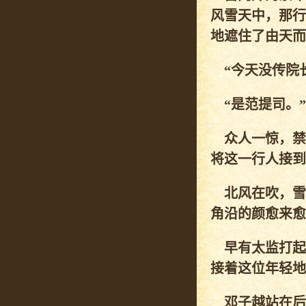
风雪天中，那行
地遮住了由天而
“今天没传院长
“是范提司。”
众人一惊，禁
将这一行人接到
北风在吹，雪
角沿的颜愈来愈
早有太监打起
接着这位年轻地
邓子越站在后