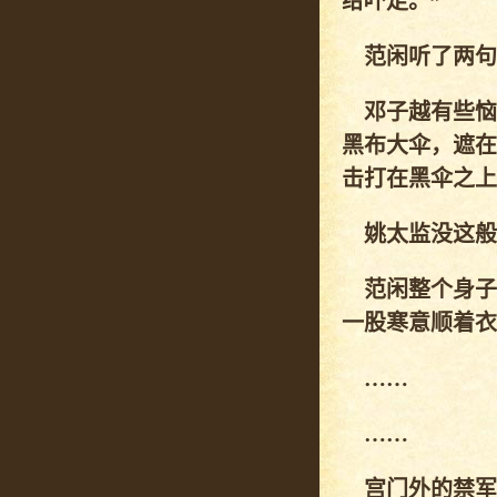
给吓走。”
范闲听了两句，
邓子越有些恼
黑布大伞，遮在
击打在黑伞之上
姚太监没这般
范闲整个身子
一股寒意顺着衣
……
……
宫门外的禁军