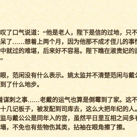
叹了口气说道：“他是老人，陛下是信的过地，只
呆了……想着上两个月，因为他那不成才侄儿的事
中就过的难堪，后来好不容易。陛下瞧在淑贵妃的
”
眼，范闲没有什么表示。姚太监并不清楚范闲与戴
到了什么地步。
着谋刺之事……老戴的运气也算是倒霉到了家。这
十几记板子，被发配到司库去，这么大把年纪的人
监与戴公公是同年入的宫，虽然平日里互相之间多
塌，不免也有些物伤其类，拈袖在眼角擦了擦。