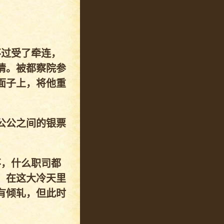
不过受了牵连，
情。被都察院参
面子上，将他重
公公之间的银票
不，什么职司都
。在这大冷天里
有倾轧，但此时