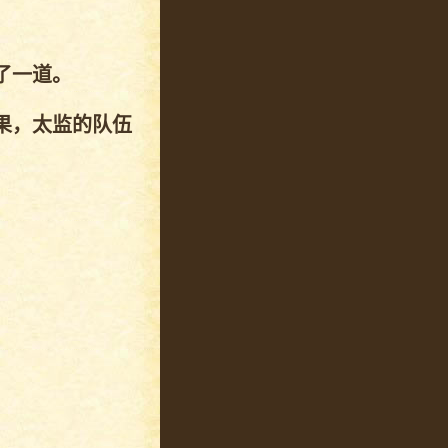
了一道。
果，太监的队伍
。