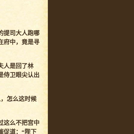
的提司大人跑哪
在府中，竟是寻
夫人是回了林
是侍卫眼尖认出
人，怎么这时候
过这么不把宫中
催促道：“陛下