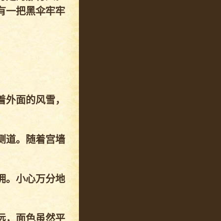
有一把黑伞牢牢
。
着外面的风雪，
侧道。随着宫墙
拥。小心万分地
远，面色虽然平