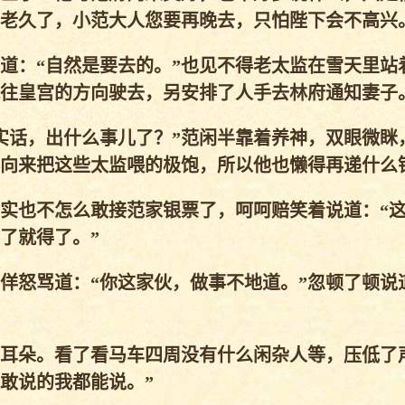
老久了，小范大人您要再晚去，只怕陛下会不高兴
：“自然是要去的。”也见不得老太监在雪天里站
往皇宫的方向驶去，另安排了人手去林府通知妻子
话，出什么事儿了？”范闲半靠着养神，双眼微眯
向来把这些太监喂的极饱，所以他也懒得再递什么
实也不怎么敢接范家银票了，呵呵赔笑着说道：“
了就得了。”
怒骂道：“你这家伙，做事不地道。”忽顿了顿说
耳朵。看了看马车四周没有什么闲杂人等，压低了
敢说的我都能说。”