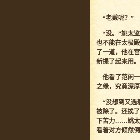
“老戴呢？”
“没。”姚太监
也不能在太极殿
了一道，他在宫
新提了起来用。
他看了范闲一
之缘，究竟深厚
“没想到又遇
被除了。还挨了
下苦力……姚太
看着对方倾然倒