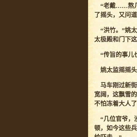
“老戴……熬几
了摇头，又问道
“洪竹。”姚太
太极殿和门下这
“传旨的事儿也
姚太监摇摇头，
马车刚过新街
宽阔，这飘雪的
不怕冻着大人了
“几位官爷，没
顿，如今这些兵