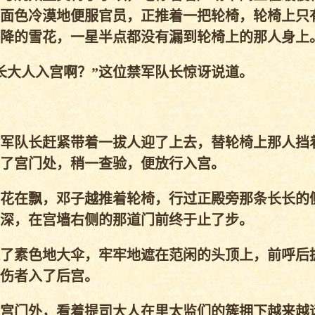
面色冷漠地便服官员，正推着一把轮椅，轮椅上只
降的雪花，一星半点都没有漏到轮椅上的那人身上
大人入宫啊？”这位禁军队长惊讶说道。
军队长赶紧带着一拔人迎了上去，替轮椅上那人挡
了宫门处，稍一查验，便放行入宫。
花在飘，邓子越推着轮椅，行过正殿旁那条长长的
深，在宫墙右侧的那道门前终于止了步。
了素色地大伞，牢牢地遮在范闲的头顶上，前呼后
伤者入了后宫。
宫门外，看着提司大人在里太监们的簇拥下越来越