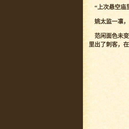
“上次悬空庙里
姚太监一凛，
范闲面色未变
里出了刺客，在