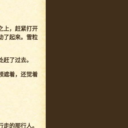
之上，赶紧打开
动了起来。雪粒
处赶了过去。
领遮着，还觉着
行走的那行人。