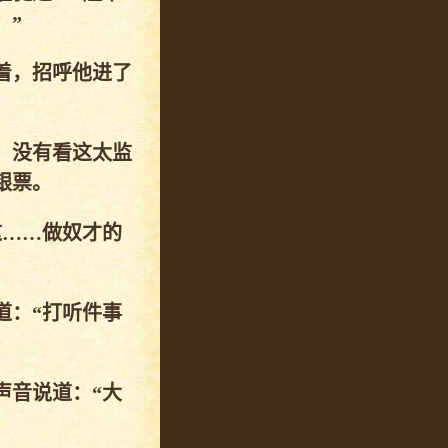
。”
着，招呼他进了
。
，没有看这太监
银票。
这……做奴才的
道：“打听件事
声音说道：“大