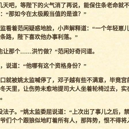
天吧，等陛下的火气消了再说，能保住条老命就不
：“那如今在太极殿当值的是谁？”
监看着范闲疑惑地脸，小声解释道：“一个年轻崽
条路，陛下喜欢他办事利落。”
让那个……洪竹做？”范闲好奇问道。
说道：“他哪有这个资格身份？”
口就被姚太监喊停了，邓子越有些不满意，毕竟宫
冬天里，让伤势未愈地提司大人坐着轮椅过去，实
。
法子。”姚太监委屈说道：“上次出了事儿之后，
爷们个个跟狼似地盯着所有人，那阵势，恨不得将