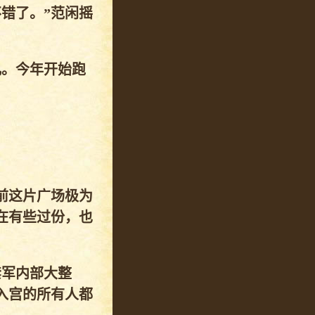
错了。”范闲摇
儿。今年开始跑
前这片广场极为
在有些过份，也
禁军内部大整
入宫的所有人都