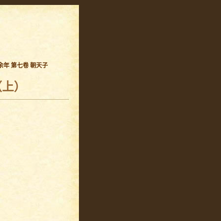
余年 第七卷 朝天子
（上）