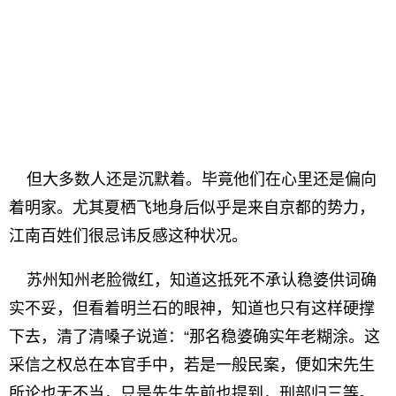
但大多数人还是沉默着。毕竟他们在心里还是偏向
着明家。尤其夏栖飞地身后似乎是来自京都的势力，
江南百姓们很忌讳反感这种状况。
苏州知州老脸微红，知道这抵死不承认稳婆供词确
实不妥，但看着明兰石的眼神，知道也只有这样硬撑
下去，清了清嗓子说道：“那名稳婆确实年老糊涂。这
采信之权总在本官手中，若是一般民案，便如宋先生
所论也无不当，只是先生先前也提到，刑部归三等。