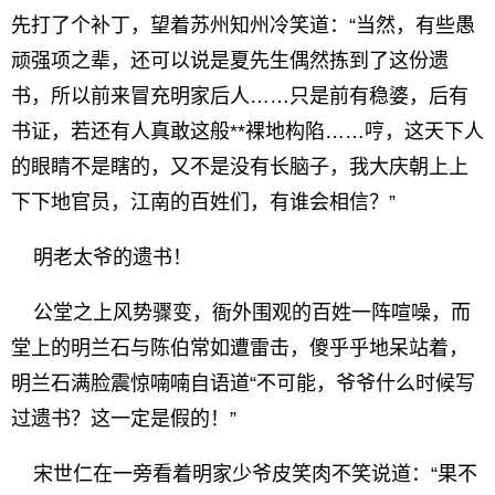
先打了个补丁，望着苏州知州冷笑道：“当然，有些愚
顽强项之辈，还可以说是夏先生偶然拣到了这份遗
书，所以前来冒充明家后人……只是前有稳婆，后有
书证，若还有人真敢这般**裸地构陷……哼，这天下人
的眼睛不是瞎的，又不是没有长脑子，我大庆朝上上
下下地官员，江南的百姓们，有谁会相信？”
明老太爷的遗书！
公堂之上风势骤变，衙外围观的百姓一阵喧噪，而
堂上的明兰石与陈伯常如遭雷击，傻乎乎地呆站着，
明兰石满脸震惊喃喃自语道“不可能，爷爷什么时候写
过遗书？这一定是假的！”
宋世仁在一旁看着明家少爷皮笑肉不笑说道：“果不