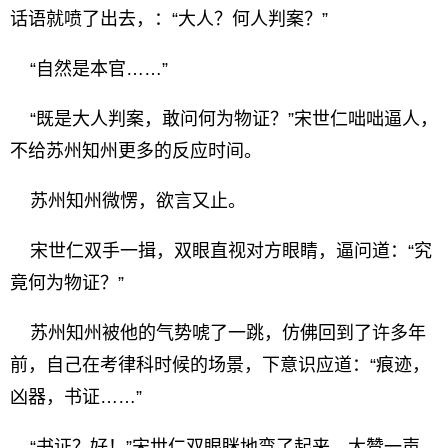
话语就喷了出去，：“大人？何人判案？”
“自然是本官……”
“既是大人判案，敢问何为物证？”宋世仁咄咄逼人，
不给苏州知州更多的反应时间。
苏州知州微愣，欲言又止。
宋世仁双手一揖，双眼直视对方眼睛，逼问道：“究
竟何为物证？”
苏州知州被他的气势唬了一跳，仿佛回到了许多年
前，自己在考律科时候的场景，下意识应道：“痕迹，
凶器，书证……”
“书证？好！”宋世仁双眼眯地弯了起来，大赞一声，