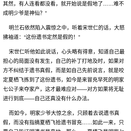
其然，有人连看都没看，就开始说是假地了……难不
成明少爷是神仙？”
明兰石依然陷入震惊之中，听着宋世仁的话，大怒
拂袖道：“这份遗书定然是假的！”
宋世仁听他如此说话，心头略有得意，知道自己最
担心的局面没有发生，自己的补丁打地及时，如果对
方不纠结于遗书真假，而是如自己先前说言，就是咬
定夏栖飞拣到了这份遗书，如今是来冒充早死的明家
七公子来夺家产，这才最难应对——对方如果将无耻
进行到底——自己还真没有什么办法。
而如今，明家少爷大惊之余，只顾着去说遗书真
假，而没有指摘夏栖飞拾遗书冒充……如此一来，只