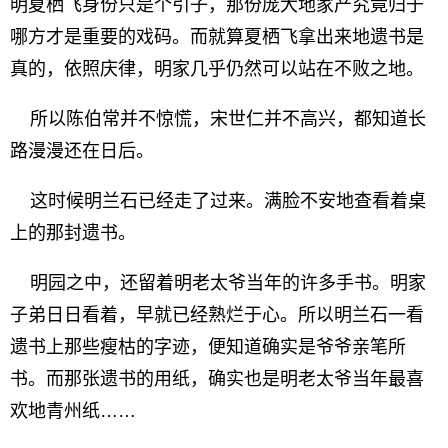
明夏栖飞身份只是个引子，那份庞大地家产究竟归于
哪方才是重要的戏码。而就算夏栖飞拿出来地遗书是
真的，依照庆律，明家几乎仍然可以站在不败之地。
所以陈伯常并不惊慌，宋世仁并不高兴，都知道长
路漫漫还在日后。
这时候明兰石已经走了过来。满脸不安地查看着桌
上的那封遗书。
明园之中，还留着明老太爷当年的许多手书。明家
子弟日日看着，早就已经熟烂于心。所以明兰石一看
遗书上那些瘦枯的字迹，便知道确实是爷爷亲笔所
书。而那张遗书的用纸，确实也是明老太爷当年最喜
欢地青州纸……