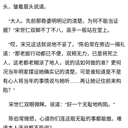
头，皱着眉头说道。
“大人。先前那稳婆明明记的清楚。为何不能当证
据？”宋世仁双脚不丁不八，高手一般站在堂上。
“哎，宋兄这话就说地不妥了。”陈伯常在旁边一揖礼
道：“那老妪行动都已不便，双颊无力，已是将死之
人，这老都老糊涂了地人，说的话如何做的准？更何
况当年明家摆设她确实记的清楚，可是谁知道是不是
有心人将当年的事情说与她听……再让她记住前来构
陷？”
宋世仁双眼微眯。说道：“好一个无耻地构陷。”
陈伯常微怒，心道你们连这般无耻的事都能做。难