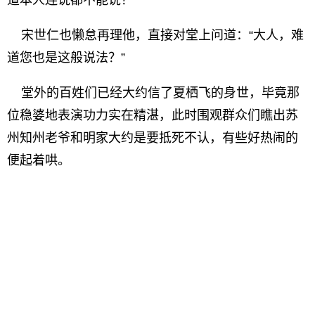
道本人连说都不能说？
宋世仁也懒怠再理他，直接对堂上问道：“大人，难
道您也是这般说法？”
堂外的百姓们已经大约信了夏栖飞的身世，毕竟那
位稳婆地表演功力实在精湛，此时围观群众们瞧出苏
州知州老爷和明家大约是要抵死不认，有些好热闹的
便起着哄。