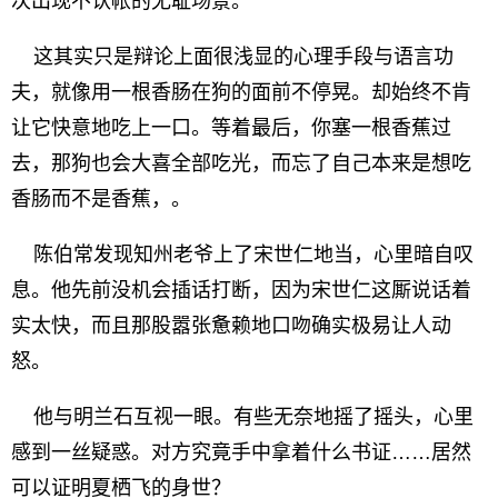
次出现不认帐的无耻场景。
这其实只是辩论上面很浅显的心理手段与语言功
夫，就像用一根香肠在狗的面前不停晃。却始终不肯
让它快意地吃上一口。等着最后，你塞一根香蕉过
去，那狗也会大喜全部吃光，而忘了自己本来是想吃
香肠而不是香蕉，。
陈伯常发现知州老爷上了宋世仁地当，心里暗自叹
息。他先前没机会插话打断，因为宋世仁这厮说话着
实太快，而且那股嚣张惫赖地口吻确实极易让人动
怒。
他与明兰石互视一眼。有些无奈地摇了摇头，心里
感到一丝疑惑。对方究竟手中拿着什么书证……居然
可以证明夏栖飞的身世？