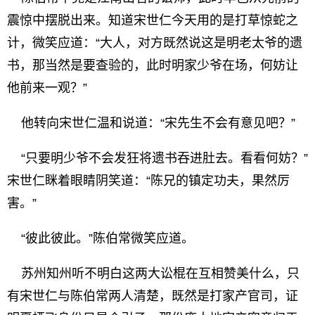
震惊中摆脱出来。知道宋世仁今天用的是打草惊蛇之
计，微笑应道：“大人，对方既然说这是明老太爷的遗
书，那当然是要查验的，此时明家少爷在场，何妨让
他前来一观？”
他转向宋世仁温和说道：“宋先生不会有意见吧？”
“只要明少爷不会发狂将遗书吞进肚去。看看何妨？”
宋世仁眯着眼睛阴笑道：“陈兄的镇定功夫，果然厉
害。”
“彼此彼此。”陈伯常微笑应道。
苏州知州听不明白这两大讼棍在互相赞美什么，只
有宋世仁与陈伯常两人清楚，既然是打家产官司，证