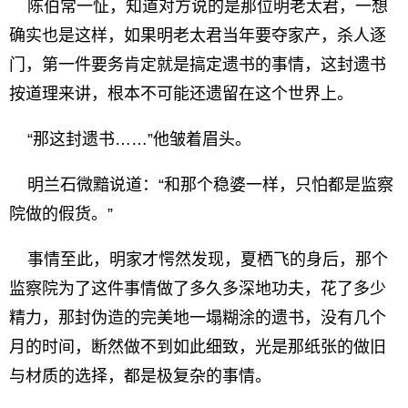
陈伯常一怔，知道对方说的是那位明老太君，一想
确实也是这样，如果明老太君当年要夺家产，杀人逐
门，第一件要务肯定就是搞定遗书的事情，这封遗书
按道理来讲，根本不可能还遗留在这个世界上。
“那这封遗书……”他皱着眉头。
明兰石微黯说道：“和那个稳婆一样，只怕都是监察
院做的假货。”
事情至此，明家才愕然发现，夏栖飞的身后，那个
监察院为了这件事情做了多久多深地功夫，花了多少
精力，那封伪造的完美地一塌糊涂的遗书，没有几个
月的时间，断然做不到如此细致，光是那纸张的做旧
与材质的选择，都是极复杂的事情。