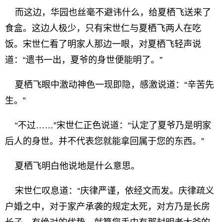
而这边，华园也丝毫不避讳什么，给夏栖飞送来了
食盒。这边人极少，只有宋世仁与夏栖飞两人在吃
饭。宋世仁看了明家人那边一眼，对夏栖飞轻声说
道：“遗书一出，夏爷的身世便能明了。”
夏栖飞眼中激动神色一现即隐，感激说道：“辛苦先
生。”
“不过……”宋世仁正色说道：“认定了夏爷乃是明家
后人的身世。并不代表您就能拿回属于您的东西。”
夏栖飞明白他说地是什么意思。
宋世仁叹息道：“庆律严谨，依经文而发。庆律疏义
户婚之中，对于家产承袭的规定太死，对方乃是长房