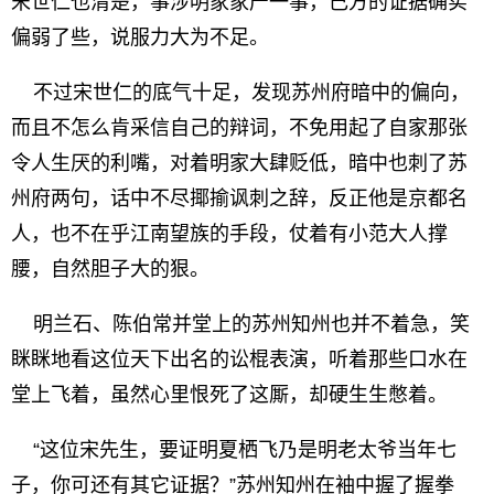
宋世仁也清楚，事涉明家家产一事，己方的证据确实
偏弱了些，说服力大为不足。
不过宋世仁的底气十足，发现苏州府暗中的偏向，
而且不怎么肯采信自己的辩词，不免用起了自家那张
令人生厌的利嘴，对着明家大肆贬低，暗中也刺了苏
州府两句，话中不尽揶揄讽刺之辞，反正他是京都名
人，也不在乎江南望族的手段，仗着有小范大人撑
腰，自然胆子大的狠。
明兰石、陈伯常并堂上的苏州知州也并不着急，笑
眯眯地看这位天下出名的讼棍表演，听着那些口水在
堂上飞着，虽然心里恨死了这厮，却硬生生憋着。
“这位宋先生，要证明夏栖飞乃是明老太爷当年七
子，你可还有其它证据？”苏州知州在袖中握了握拳