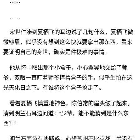
……
……
宋世仁凑到夏栖飞的耳边说了几句什么，夏栖飞微
微皱眉，似乎没有想到这么快就要拿出那东西。看来
要证明自己的身世，确实是件极难的事情。
他从怀中取出那个小盒子，小心翼翼地交给了师
爷，双眼一直盯着师爷捧着盒子的手，似乎生怕在这
光天化日之下。有谁将这个盒子抢走了。
看着夏栖飞慎重地神色，陈伯常的眉头皱了起来。
凑到明兰石耳边问道：“少爷，能不能猜到是什么东
西？”
明兰石面色有些疑惑，心想苏州不比京都，并没有