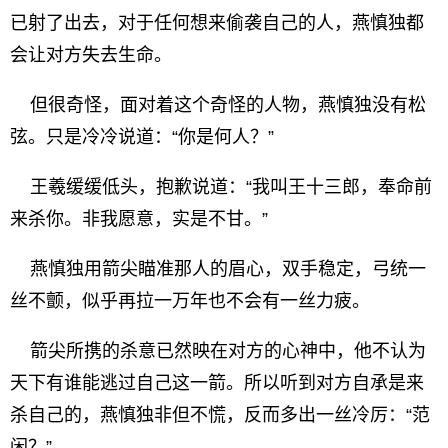
已射了出去，对于任何想来偷袭自己的人，燕慎独都
会让对方失去生命。
但很奇怪，面对着这个奇怪的人物，燕慎独没有松
弦。只是冷冷说道：“你是何人？”
王羲缓缓低头，抱歉说道：“我叫王十三郎，奉命前
来杀你。非我愿意，实是不甘。”
燕慎独用箭尖瞄准那人的眉心，双手稳定，弓统一
丝不颤，似乎再拉一万年也不会有一丝力疲。
箭尖所携的杀意已然映在对方的心神中，他不认为
天下有谁能逃过自己这一箭。所以听到对方自承是来
杀自己的，燕慎独非但不慌，反而多出一丝冷厉：“范
闲？”