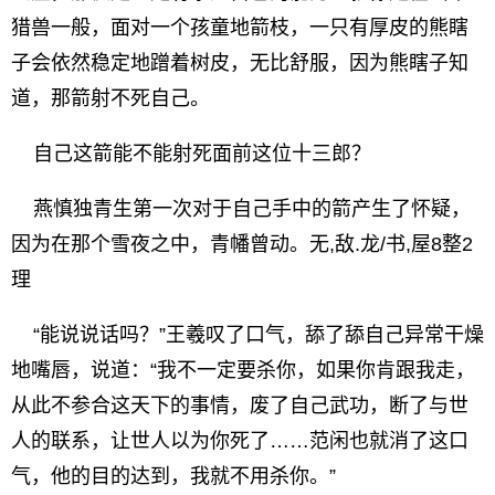
猎兽一般，面对一个孩童地箭枝，一只有厚皮的熊瞎
子会依然稳定地蹭着树皮，无比舒服，因为熊瞎子知
道，那箭射不死自己。
自己这箭能不能射死面前这位十三郎？
燕慎独青生第一次对于自己手中的箭产生了怀疑，
因为在那个雪夜之中，青幡曾动。无,敌.龙/书,屋8整2
理
“能说说话吗？”王羲叹了口气，舔了舔自己异常干燥
地嘴唇，说道：“我不一定要杀你，如果你肯跟我走，
从此不参合这天下的事情，废了自己武功，断了与世
人的联系，让世人以为你死了……范闲也就消了这口
气，他的目的达到，我就不用杀你。”