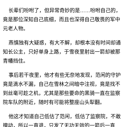
长辈们吩咐了，但异常奇妙的是……吩咐自己的，
竟是那位深知自己底细，而且也深得自己敬畏的军中
元老人物。
燕慎独有大疑惑，有大不解，却根本没有时间却通
知长公主，只好单身上路，于雪夜里射出一箭却被那
青幡挡住。
事后若干夜里，他才有些无奈地发现，范闲的守护
竟是滴水不漏，自己在雪林之间暗中注视，竟是找不
到丝毫可趁之机，尤其是那些要命的黑骑一直在监察
院车队的附近，随时有可能将整座山头犁翻。
他这才知道自己低估了范闲，低估了监察院，不敢
擅动，所以一直退，只发了无功无效的一箭后一直