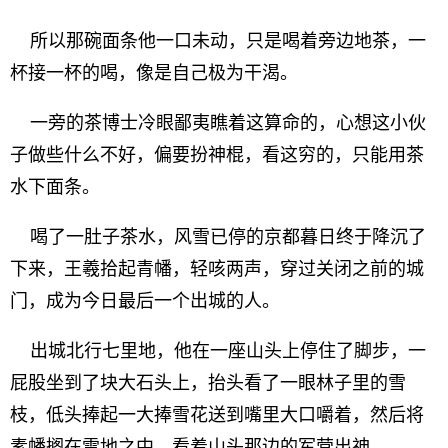
所以那碗面条他一口未动，只是喝着旁边地茶，一
杯接一杯的喝，像是自己极为干渴。
一旁的茶博士冷眼鄙夷瞧着这算命的，心想这小伙
子做些什么不好，偏要扮神棍，看这穷的，只能用茶
水下面条。
喝了一肚子茶水，风雪已停的京都暮日终于降沉了
下来，王羲拾起青幡，轻咳两声，穿过关闭之前的城
门，成为今日最后一个出城的人。
出城北行七里地，他在一座山头上停住了脚步，一
屁股坐到了块大石头上，抬头看了一眼林子里的雪
枝，低头捧起一大捧雪花送到嘴里大口嚼着，然后将
素幡搁在雪地之中，看着山头那边的军营出神。