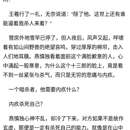
王羲行了一礼，无奈说道：“除了他。这世上还有谁
能逼着我杀人来着？”
营房外地雪早已停了，但入夜后，风声又起，呼啸
着有如山间野兽的绝望哀鸣，穿过厚厚的棉帘，击入
人们地耳膜。燕慎独看着面前这个满脸歉意的人，心
中涌起一股寒意，为什么这个十三郎的脸上，竟是看
不到一丝紧张与杀气，而只是无穷的悲痛与内疚。
一个暗杀者，他需要内疚什么？
内疚杀死自己？
燕慎独心神不乱，却冷了下来，对方如果不是故作
玄虚，那便是一定有杀死自己的能力。就像是在山中