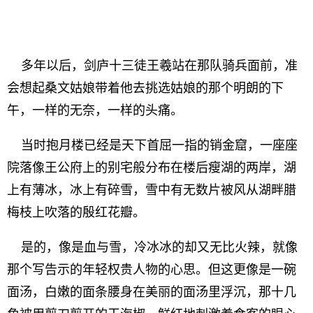
多年以后，剑庐十三徒王羲站在那队骑兵面前，准
会想起桑文姑娘带着他去挑选姑娘的那个明朗的下
午，一样的无奈，一样的头痛。
当时抱月楼已经是天下首屈一指的销金窟，一座座
院落像王公府上的别宅般分布在楼后瘦湖的两岸，湖
上有薄冰，冰上有碎雪，雪中有无数片被风从湖畔腊
梅枝上吹落的殷红花瓣。
是的，像是血与雪，冷冰冰的却又无比火辣，就像
那个写告示的年轻权贵人物的心思。但这更像是一碗
面汤，白嫩的面条腰身在美丽的面汤里浮沉，那十几