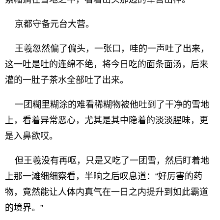
京都守备元台大营。
王羲忽然偏了偏头，一张口，哇的一声吐了出来，
这一吐是吐的连绵不绝，将今日吃的面条面汤，后来
灌的一肚子茶水全部吐了出来。
一团糊里糊涂的难看稀糊物被他吐到了干净的雪地
上，看着异常恶心，尤其是其中隐着的淡淡腥味，更
是入鼻欲哎。
但王羲没有再呕，只是又吃了一团雪，然后盯着地
上那一滩细细察看，半晌之后叹息道：“好厉害的药
物，竟然能让人体内真气在一日之内提升到如此霸道
的境界。”