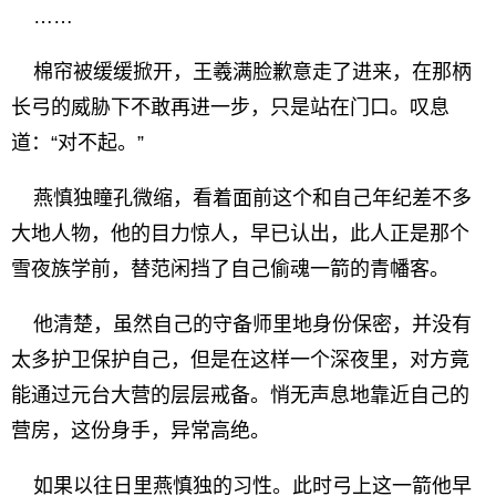
……
棉帘被缓缓掀开，王羲满脸歉意走了进来，在那柄
长弓的威胁下不敢再进一步，只是站在门口。叹息
道：“对不起。”
燕慎独瞳孔微缩，看着面前这个和自己年纪差不多
大地人物，他的目力惊人，早已认出，此人正是那个
雪夜族学前，替范闲挡了自己偷魂一箭的青幡客。
他清楚，虽然自己的守备师里地身份保密，并没有
太多护卫保护自己，但是在这样一个深夜里，对方竟
能通过元台大营的层层戒备。悄无声息地靠近自己的
营房，这份身手，异常高绝。
如果以往日里燕慎独的习性。此时弓上这一箭他早