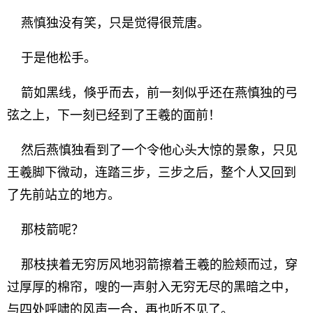
燕慎独没有笑，只是觉得很荒唐。
于是他松手。
箭如黑线，倏乎而去，前一刻似乎还在燕慎独的弓
弦之上，下一刻已经到了王羲的面前！
然后燕慎独看到了一个令他心头大惊的景象，只见
王羲脚下微动，连踏三步，三步之后，整个人又回到
了先前站立的地方。
那枝箭呢？
那枝挟着无穷厉风地羽箭擦着王羲的脸颊而过，穿
过厚厚的棉帘，嗖的一声射入无穷无尽的黑暗之中，
与四处呼啸的风声一合，再也听不见了。