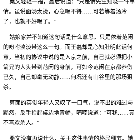
桑文轻轻一福，最后说道：“只是请先生知晓一件事
情。虽说面汤太烫，心急喝不得……可若等着汤冷
了，也就不好喝了。”
姑娘家并不知道这句话是什么意思。只是依着范闲
的吩咐淡淡带这么一句。而王羲却是心知肚明此话何
意，当初的协议中说的是入京之前，自己就必须把小
箭兄的人头带到范闲的身前，可如今范闲在京都养伤
已久，自己却毫无动静……何况还有山谷里的那场狙
杀。
算面的英俊年轻人又叹了一口气，说不出的难过与
黯然，反手拾起桌边地青幡，喃喃说道：“可我……真
不喜欢杀人。”
桑文没有再说什么，关于这件事情的格局细节。她