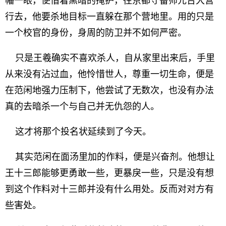
幡一眼，便借着黑暗的掩护，往京都守备师元台大营
行去，他要杀地目标一直躲在那个营地里。用的只是
一个校官的身份，身周的防卫并不如何严密。
只是王羲确实不喜欢杀人，自从家里出来后，手里
从来没有沾过血，他怜惜世人，尊重一切生命，便是
在范闲地强力压制下，他尝试了无数次，也没有办法
真的去暗杀一个与自己并无仇怨的人。
这才将那个投名状延续到了今天。
其实范闲在面汤里加的作料，便是兴奋剂。他想让
王十三郎能够更勇敢一些，更暴戾一些，只是没有想
到这个作料对十三郎并没有什么用处。反而对对方有
些害处。