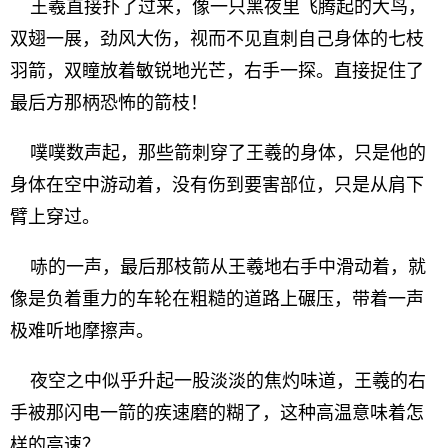
王羲直接扑了过来，像一只黑夜里飞腾起的大鸟，
双翅一展，劲风大伤，视而不见直刺自己身体的七枝
羽箭，双瞳放着敏锐地光芒，右手一探。直接捉住了
最后方那柄恐怖的箭枝！
噗噗数声起，那些箭刺穿了王羲的身体，只是他的
身体在空中游动着，没有伤到要害部位，只是从肩下
臂上穿过。
哧的一声，最后那枝箭从王羲地右手中滑动着，就
像是负着重力的车轮在粗糙的道路上碾压，带着一声
极难听地摩擦声。
夜空之中似乎升起一股淡淡的焦灼味道，王羲的右
手被那闪电一箭的疾速磨的糊了，这种高温意味着怎
样的高速？