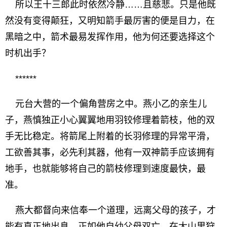
所以王十三郎此时依然冷静……且慈悲。只是他既
然没有变得颠狂，又明知箭手最厉害的便是目力，在
黑暗之中，箭术最易发挥作用，他为何还要选择这个
时机出手？
******
元台大营的一个偏角营房之中。燕小乙的亲生儿
子，燕慎独正小心翼翼地用羽铰修理着箭枝，他的双
手无比稳定。将箭尾上附着的长羽修理的异常平滑，
工欲善其事，必先利其器，他有一双神箭手应该拥有
地手，也就能够将自己的箭枝修理到速度最快，最
准。
燕大都督向来信奉一个道理，远离父母的孩子，才
能有真正地出息，正如他自幼父母双亡。在大山里狩