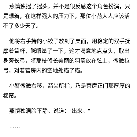
燕慎独摇了摇头，并不是很反感这个角色扮演，只
是想着，在这样强大的压力下，那位小范大人应该活
不了多少天了。
他将右手持的小铰子放到了桌面，用稳定的双手抚
摩着箭杆，眯眼量了一下，这才满意地点点头，取出
身旁长弓，将那枝修长美丽的羽箭放在弦上，微微拉
弓，对着营房内的空地处瞄了瞄。
小臂微微右移，箭尖所指，乃是营房正门那厚厚的
棉帘。
燕慎独满脸平静。说道：“出来。”
……