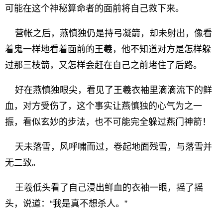
可能在这个神秘算命者的面前将自己救下来。
营帐之后，燕慎独仍是持弓凝箭，却未射出，像看
着鬼一样地看着面前的王羲，他不知道对方是怎样躲
过那三枝箭，又怎样会赶在自己之前堵住了后路。
好在燕慎独眼尖，看见了王羲衣袖里滴滴流下的鲜
血，对方受伤了，这个事实让燕慎独的心气为之一
振，看似玄妙的步法，也不可能完全躲过燕门神箭！
天未落雪，风呼啸而过，卷起地面残雪，与落雪并
无二致。
王羲低头看了自己浸出鲜血的衣袖一眼，摇了摇
头，说道：“我是真不想杀人。”