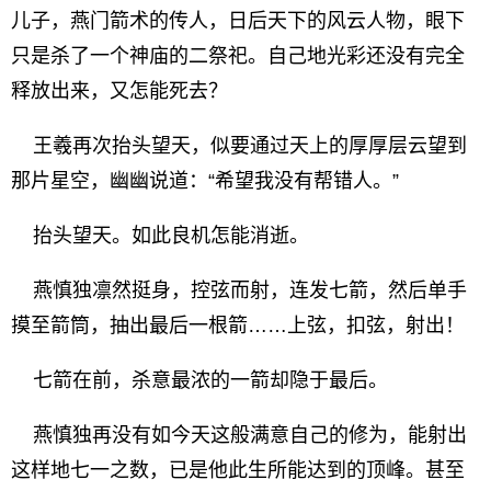
儿子，燕门箭术的传人，日后天下的风云人物，眼下
只是杀了一个神庙的二祭祀。自己地光彩还没有完全
释放出来，又怎能死去？
王羲再次抬头望天，似要通过天上的厚厚层云望到
那片星空，幽幽说道：“希望我没有帮错人。”
抬头望天。如此良机怎能消逝。
燕慎独凛然挺身，控弦而射，连发七箭，然后单手
摸至箭筒，抽出最后一根箭……上弦，扣弦，射出！
七箭在前，杀意最浓的一箭却隐于最后。
燕慎独再没有如今天这般满意自己的修为，能射出
这样地七一之数，已是他此生所能达到的顶峰。甚至