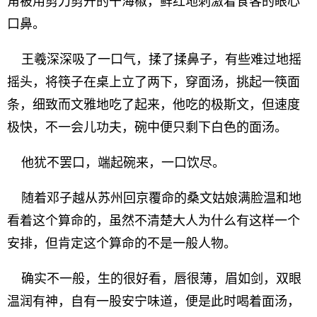
角被用剪刀剪开的干海椒，鲜红地刺激着食客的眼心
口鼻。
王羲深深吸了一口气，揉了揉鼻子，有些难过地摇
摇头，将筷子在桌上立了两下，穿面汤，挑起一筷面
条，细致而文雅地吃了起来，他吃的极斯文，但速度
极快，不一会儿功夫，碗中便只剩下白色的面汤。
他犹不罢口，端起碗来，一口饮尽。
随着邓子越从苏州回京覆命的桑文姑娘满脸温和地
看着这个算命的，虽然不清楚大人为什么有这样一个
安排，但肯定这个算命的不是一般人物。
确实不一般，生的很好看，唇很薄，眉如剑，双眼
温润有神，自有一股安宁味道，便是此时喝着面汤，