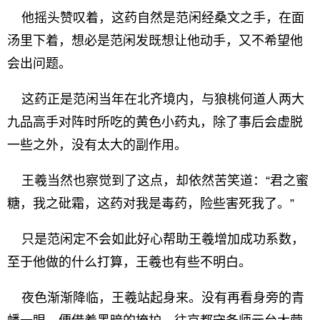
他摇头赞叹着，这药自然是范闲经桑文之手，在面
汤里下着，想必是范闲发既想让他动手，又不希望他
会出问题。
这药正是范闲当年在北齐境内，与狼桃何道人两大
九品高手对阵时所吃的黄色小药丸，除了事后会虚脱
一些之外，没有太大的副作用。
王羲当然也察觉到了这点，却依然苦笑道：“君之蜜
糖，我之砒霜，这药对我是毒药，险些害死我了。”
只是范闲定不会如此好心帮助王羲增加成功系数，
至于他做的什么打算，王羲也有些不明白。
夜色渐渐降临，王羲站起身来。没有再看身旁的青