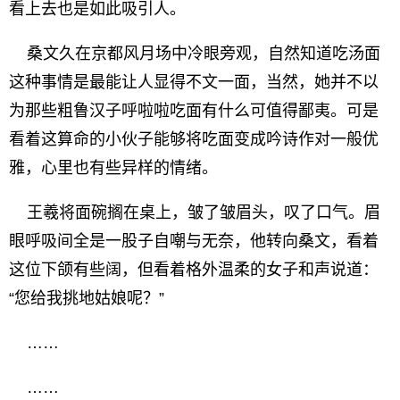
看上去也是如此吸引人。
桑文久在京都风月场中冷眼旁观，自然知道吃汤面
这种事情是最能让人显得不文一面，当然，她并不以
为那些粗鲁汉子呼啦啦吃面有什么可值得鄙夷。可是
看着这算命的小伙子能够将吃面变成吟诗作对一般优
雅，心里也有些异样的情绪。
王羲将面碗搁在桌上，皱了皱眉头，叹了口气。眉
眼呼吸间全是一股子自嘲与无奈，他转向桑文，看着
这位下颌有些阔，但看着格外温柔的女子和声说道：
“您给我挑地姑娘呢？”
……
……