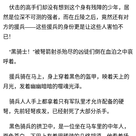
伏击的高手们却没有想到这个身有残障的少年，居
然是位深不可测的强者，而在丘陵之后，竟然还有对
方的援兵——这些援兵的身份更是让这些人害怕不
已！
“黑骑士！”被弩箭射杀殆尽的凶徒们倒在血泊之中哀
呼着。
援兵骑在马上，身上穿着黑色的盔甲，映着天上的
月光，发着幽幽暗暗的噬魂光泽。
骑兵人人手上都拿着只有军队里才允许配备的硬
弩，先前轻弩疾发，已经射死了大部分杀手。
黑色骑兵的拱卫中，是一位坐在马车里的中年人，