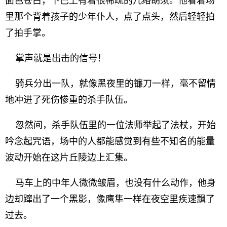
面色苍白，下巴上有着很稀疏的几络胡须。他看着场
里那个背着孩子的少年仆人，点了点头，然后轻轻拍
了拍手掌。
掌声就是出击的信号！
骑兵分出一队，就像黑夜里的镰刀一样，毫不留情
地冲进了死伤惨重的杀手队伍。
忽然间，杀手队伍里的一位法师举起了法杖，开始
吟念起咒语，场中的人都能感觉到有些不知名的能量
波动开始在这片丘陵边上汇集。
马车上的中年人微微皱眉，也没有什么动作，他身
边却蹿出了一个黑影，像鹰隼一样在夜空里疾速飘了
过去。