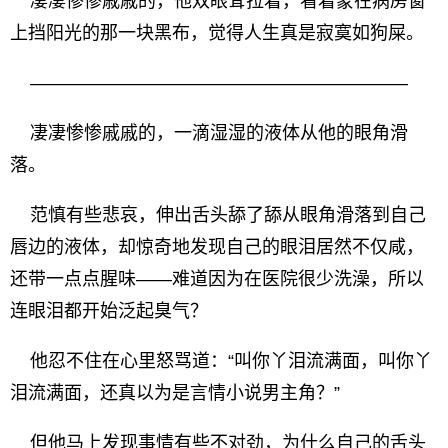
凄凄惨惨戚戚的，他双眼耷拉着，看着蒙在病房窗
上挡阳光的那一块黑布，觉得人生真是寂寞如狗屎。
—————————————————————
凄凄惨惨戚戚的，一滴湿湿的液体从他的眼角滑
落。
范慎有些悲哀，伸出舌头舔了舔从眼角滑落到自己
唇边的液体，却惊奇地发现自己的眼泪居然不仅咸，
还带一点点腥味——难道因为在医院很少洗澡，所以
连眼泪都开始泛起臭气？
他忍不住在心里怒骂道：“叫你丫泪流满面，叫你丫
泪流满面，还真以为是言情小说男主角？”
但他马上发现事情有些不对劲，为什么自己的舌头