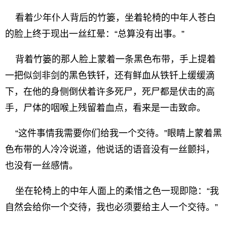
看着少年仆人背后的竹篓，坐着轮椅的中年人苍白
的脸上终于现出一丝红晕：“总算没有出事。”
背着竹篓的那人脸上蒙着一条黑色布带，手上提着
一把似剑非剑的黑色铁钎，还有鲜血从铁钎上缓缓滴
下，在他的身侧倒伏着许多死尸，死尸都是伏击的高
手，尸体的咽喉上残留着血点，看来是一击致命。
“这件事情我需要你们给我一个交待。”眼睛上蒙着黑
色布带的人冷冷说道，他说话的语音没有一丝颤抖，
也没有一丝感情。
坐在轮椅上的中年人面上的柔惜之色一现即隐：“我
自然会给你一个交待，我也必须要给主人一个交待。”