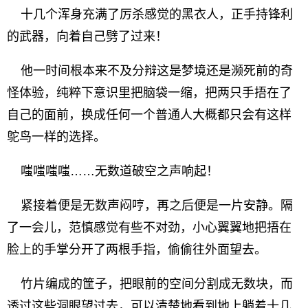
十几个浑身充满了厉杀感觉的黑衣人，正手持锋利
的武器，向着自己劈了过来！
他一时间根本来不及分辩这是梦境还是濒死前的奇
怪体验，纯粹下意识里把脑袋一缩，把两只手捂在了
自己的面前，换成任何一个普通人大概都只会有这样
鸵鸟一样的选择。
嗤嗤嗤嗤……无数道破空之声响起！
紧接着便是无数声闷哼，再之后便是一片安静。隔
了一会儿，范慎感觉有些不对劲，小心翼翼地把捂在
脸上的手掌分开了两根手指，偷偷往外面望去。
竹片编成的筐子，把眼前的空间分割成无数块，而
透过这些洞眼望过去，可以清楚地看到地上躺着十几