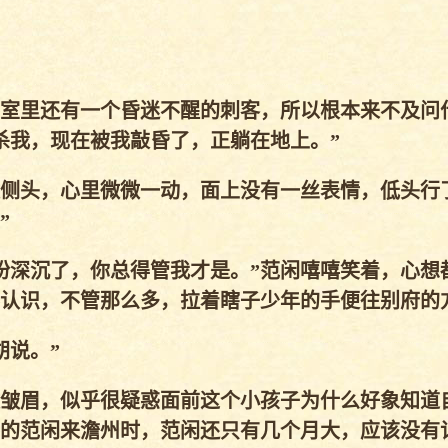
室里还有一个昏迷不醒的刺客，所以根本来不及问
杀我，现在被我敲昏了，正躺在地上。”
侧头，心里微微一动，面上没有一丝表情，低头行
”
深沉了，你总得管我才是。”范闲嘻嘻笑着，心想
认识，不管那么多，拉着瞎子少年的手便往别府的
说。”
皱眉，似乎很疑惑面前这个小孩子为什么好象知道
的范闲来澹州时，范闲还只有几个月大，应该没有