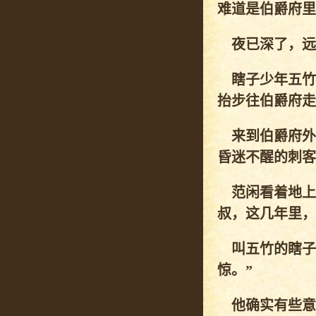
难道是伯爵府里
夜已深了，远
瞎子少年五竹
抬步往伯爵府走
来到伯爵府外，
昏迷不醒的刺客
范闲看着地上
叔，这几年里，
叫五竹的瞎子
惊。”
他确实有些意