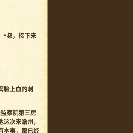
：“叔，接下来
满脸上血的刺
是监察院第三房
他这次来澹州，
有本事，都已经