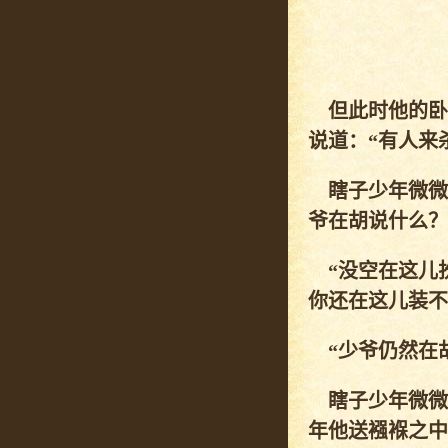
但此时他的卧
说道：“有人来
瞎子少年微微
爷在胡说什么？
“没空在这儿扮
你还在这儿装不
“少爷仍然在胡
瞎子少年微微
年他送襁褓之中