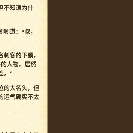
但不知道为什
唧唧道：“叔，
名刺客的下颌，
害的人物，居然
差。”
位的大名头，但
的运气确实不太
。