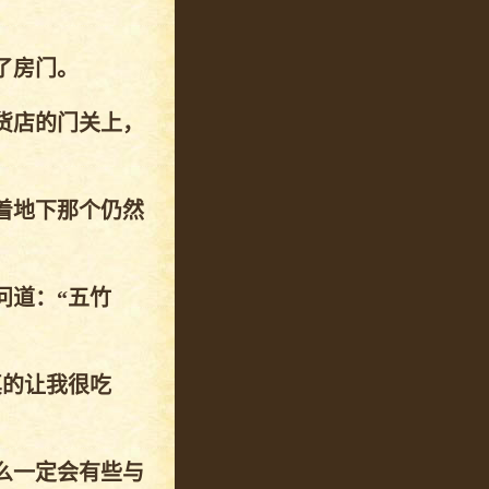
了房门。
货店的门关上，
着地下那个仍然
问道：“五竹
真的让我很吃
么一定会有些与