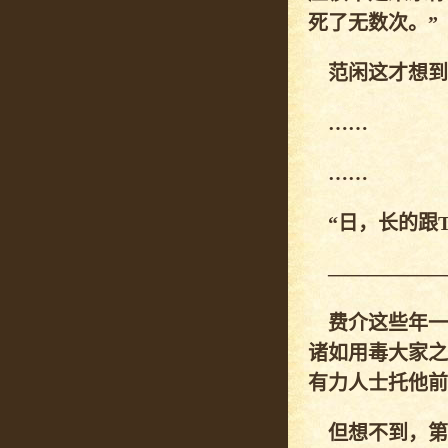
死了无数次。”
范闲这才想到
……
……
“日，长的跟T
——————
费介这些年一
诸如用毒大家之
有力人士托他前
但想不到，第