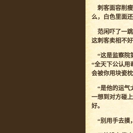
刺客面容削瘦
么，白色里面还
范闲吓了一跳
这刺客卖相不好
“这是监察院第
“全天下公认用
会被你用块瓷枕
“是他的运气太
一想到对方碰上
好。
“别用手去摸，