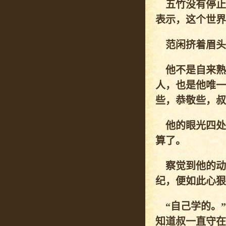
五竹没有停止
表示，这个世界
范闲挤着眉头，
他不是自来熟
人，也是他唯一
些，恭敬些，叔
他的眼光四处
算了。
察觉到他的动
纪，便如此心狠
“自己学的。”
知道叔一直守在