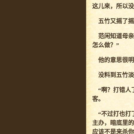
这儿来，所以没
五竹又摇了摇
范闲知道母亲
怎么做？”
他的意思很明
没料到五竹淡淡
“啊？打错人了
客。
“不过打也打了
主办，暗底里的
应该不是来杀你