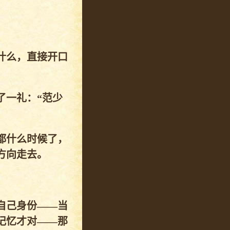
什么，直接开口
了一礼：“范少
都什么时候了，
方向走去。
自己身份——当
记忆才对——那