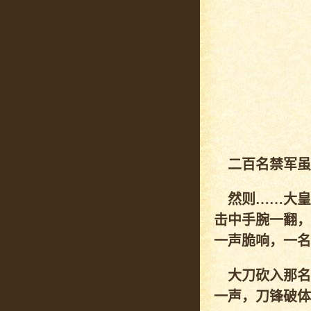
二百名禁军虽
然则……大皇
击中手腕一翻，
一声脆响，一名
大刀砍入那名
一声，刀锋破体