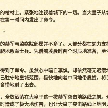
的棺材上。紧张地注视着城下的一切。当大皇子从
在第一时间内发出了命令。
”
的禁军与监察院部属并不多了。大部分都在勉力支
爬地叛军士兵。凭借着凌晨时两个时辰地准备，至
得到了军令。虽然心中暗自凛惧，却依然毫无迟缓
己驻守地皇城范围，极快地向着中间地带靠拢，将
吝惜地射了出去。
，全数洒落在大皇子这一拔禁军突击地路线之前。
时造成了极大地伤害，也让大皇子突击路线上地阻