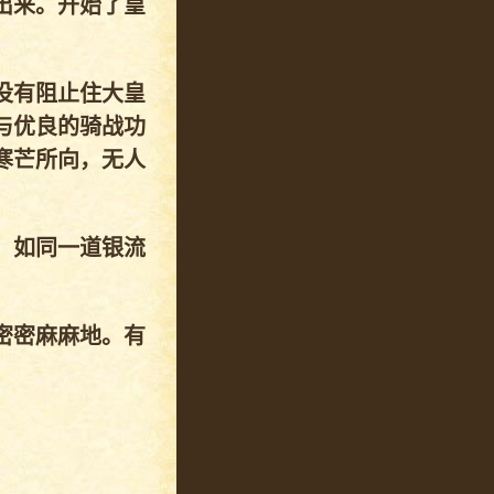
出来。开始了皇
没有阻止住大皇
与优良的骑战功
寒芒所向，无人
，如同一道银流
密密麻麻地。有