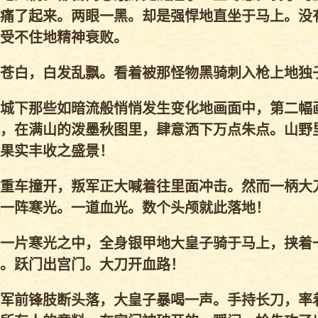
痛了起来。两眼一黑。却是强悍地直坐于马上。没
受不住地精神衰败。
苍白，白发乱飘。看着被那怪物黑骑刺入枪上地独
城下那些如暗流般悄悄发生变化地画面中，第二幅
，在满山的泼墨秋图里，肆意洒下万点朱点。山野
果实丰收之盛景！
重车撞开，叛军正大喊着往里面冲击。然而一柄大
一阵寒光。一道血光。数个头颅就此落地！
一片寒光之中，全身银甲地大皇子骑于马上，挟着
。跃门出宫门。大刀开血路！
军前锋肢断头落，大皇子暴喝一声。手持长刀，率