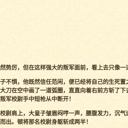
然势厉，但在这样强大的叛军面前，看上去只像一
子不惧，他既然信任范闲，便已经将自己的生死置
大刀在空中画了一道弧圈，直直向着右前方斩了下
叛军校尉手中短枪从中断开！
校尉肩上，大皇子皱眉闷哼一声，腰腹发力，沉气
而出。顿将那名校尉身躯斩成两半！