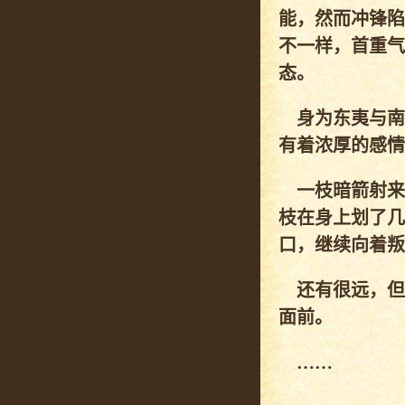
能，然而冲锋陷
不一样，首重气
态。
身为东夷与南
有着浓厚的感情
一枝暗箭射来
枝在身上划了几
口，继续向着叛
还有很远，但
面前。
……