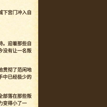
城下宫门冲入自
持。迎着那些自
今没有让一名叛
地贯彻了范闲地
手中已经极少的
全部落在那些叛
力变得小了一