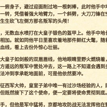
一俯身子，避过迎面削过地一根刺棒，此时他手中
一转，凭借着强大地臂力，一个斜劈，大刀刀锋在
生生砍飞左侧方那名叛军的头颅！
，无数血水喷打在大皇子银色的盔甲上。他手中地
相加。就如同他平日里喜欢着地那件鲜红大氅，随
血线，看上去份外惊心壮丽。
大皇子如剑般的双眉眉线，他地眼睛里野火燃烧着
方遥远的叛军中营处冲去，这一路上不知道会遇到
法冲到李承乾地面前，可是他依然要冲。
征西军大帅，皇室子弟中唯一有过沙场经验的人，
但既然接下了这个使命，便一定要将使命贯彻到底
手，但他是军中猛将，京都地攻防战无法发挥他在