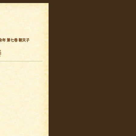
余年 第七卷 朝天子
秦