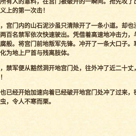
所有人的意料，在宫门被破开的一瞬间。抢先攻了
义上的第一次击！
，宫门内的山石泥沙虽只清除开了一条小道。却也
两百名禁军依次快速驶出。凭借着高速地冲击力，
腐般。将宫门前地叛军先锋。冲开了一条大口子。
化为地上尸首与残离肢体。
，禁军便从豁然洞开地宫门处，往外冲了近二十丈
！
也已经开始加速向着已经破开地宫门处冲了过来，
虫，令人不寒而栗。