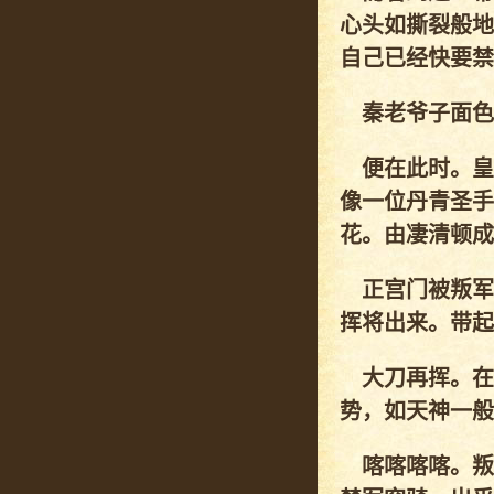
心头如撕裂般地
自己已经快要禁
秦老爷子面色
便在此时。皇
像一位丹青圣手
花。由凄清顿成
正宫门被叛军
挥将出来。带起
大刀再挥。在
势，如天神一般
喀喀喀喀。叛