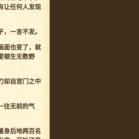
有让任何人发现
子，一言不发。
画面也变了，就
里顿生无数野
刀却自宫门之中
一往无前的气
着身后地两百名