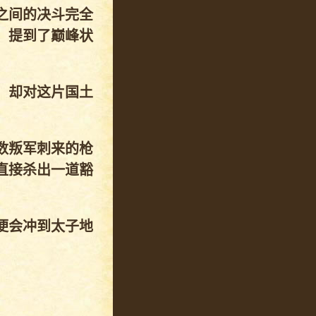
之间的决斗完全
，提到了巅峰状
，却对这片国土
数叛军刺来的枪
直接杀出一道豁
便会冲到太子地