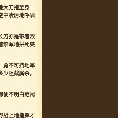
地大刀拖至身
空中凄厉地呼啸
长刀亦是带着浓
着禁军地拼死突
，勇不可挡地率
多少阻截厮杀，
即便不明白范闲
。
野战上地指挥才