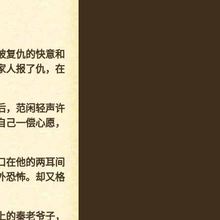
被复仇的快意和
家人报了仇，在
后，范闲轻声许
自己一偿心愿，
口在他的两耳间
外恐怖。却又格
上的秦老爷子，