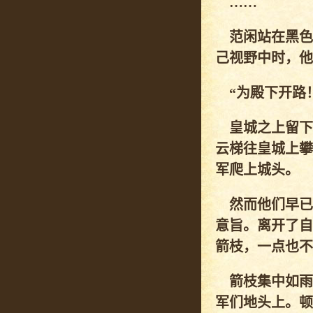
……
范闲站在黑色
己视野中时，他
“为殿下开路！
皇城之上留下
云梯往皇城上攀
军爬上城头。
然而他们早已
意旨。离开了自
箭枝，一点也不
箭枝集中如雨
军们地头上。顿