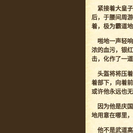
紧接着大皇子
后，于腰间周游
着，极为霸道地
啪地一声轻响
浓的血污，银红
击，化作了一道
头盔将将压着
着部下，向着前
或许他永远也无
因为他是庆国
地用意在哪里，
他不是武道高