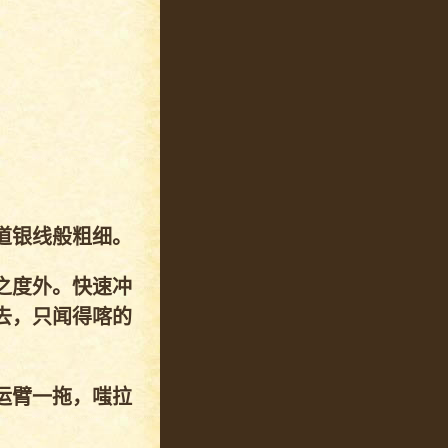
道银线般粗细。
之度外。快速冲
去，只闻得喀的
运臂一拖，嗤拉