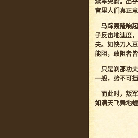
禁军突骑。出乎
宫里人们真正意
马蹄轰隆响起
子反击地速度，
夫。如快刀入豆
能阻，敢阻者皆
只是刹那功夫
一般，势不可挡
而此时，叛军
如满天飞舞地蝗