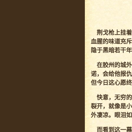
荆戈枪上挂着
血腥的味道充斥
隐于黑暗若干年
在胶州的城外
诺，会给他报仇
但今日这心愿终
快意，无穷的
裂开，就像是小
外凄凉。眼泪如
而看到这一幕