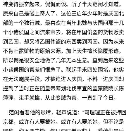
神变得振奋起来，侃侃而谈。听了半天范闲才知道。
原来自己是碰上奇人了，这位王启年少年时是庆国北
部的一个独行贼，最喜欢在当年北魏与庆国间那十几
个小诸侯国之间流来窜去，将在甲国偷盗的货物贩卖
到乙国，却又将乙国偷盗的东西卖到丙国。因为从来
不肯吐露赃物的原始来源，加上天生擅长隐匿形迹，
所以倒是很安全地做了几年无本生意。直到后来这些
小诸侯国的官差们恨急了。联起手来四处围堵，他实
在无法施展手段，才被迫进入庆国，不料一进庆国却
撞到了当时正在随皇帝筹划北伐事宜的监察院院长陈
萍萍，束手就擒，从此变贼为官，一直到了今日。
范闲看着他的眼睛，轻声说道：“司理理正在被押回
京都，或许有人要截她。或许有人要杀她，但不论是