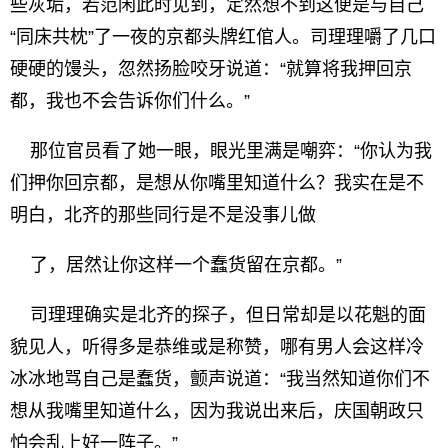
些灰垢，若范闲此时见到，定然想不到这便是与自己
“同床共枕”了一夜的京都头牌红倌人。司理理嚼了几口
硬硬的馒头，忽然扬脸咬牙说道：“就算将我押回京
都，我也不会告诉你们什么。”
那位官员看了她一眼，眼光里满是嘲弈：“你认为我
们押你回京都，是想从你嘴里知道什么？我实在是不
明白，北齐的那些同行是不是没事儿做
了，居然让你这样一个蠢货留在京都。”
司理理确实是北齐的探子，但日常却是以花魁的面
貌见人，听得多是恭维或是称赞，哪有男人会这样冷
冰冰地骂自己是蠢货，颤声说道：“我当然知道你们不
想从我嘴里知道什么，因为我说出来后，庆国朝政只
怕会乱上好一阵子。”