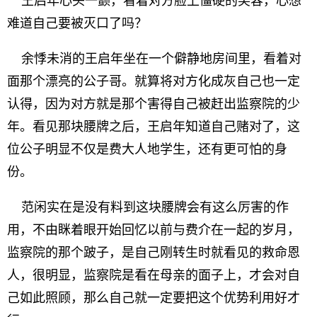
王启年心头一颤，看着对方脸上僵硬的笑容，心想
难道自己要被灭口了吗？
余悸未消的王启年坐在一个僻静地房间里，看着对
面那个漂亮的公子哥。就算将对方化成灰自己也一定
认得，因为对方就是那个害得自己被赶出监察院的少
年。看见那块腰牌之后，王启年知道自己赌对了，这
位公子明显不仅是费大人地学生，还有更可怕的身
份。
范闲实在是没有料到这块腰牌会有这么厉害的作
用，不由眯着眼开始回忆以前与费介在一起的岁月，
监察院的那个跛子，是自己刚转生时就看见的救命恩
人，很明显，监察院是看在母亲的面子上，才会对自
己如此照顾，那么自己就一定要把这个优势利用好才