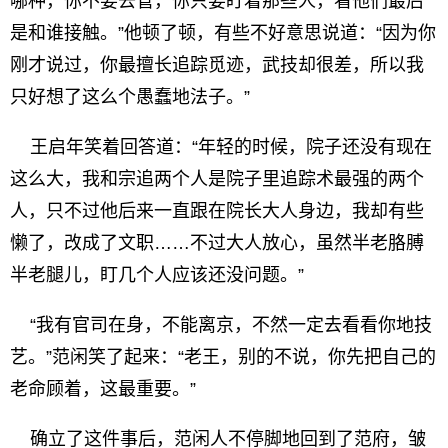
哪种，你不要去管，你只要盯着那些人，看他们最后
是和谁接触。”他顿了顿，有些不好意思说道：“因为你
刚才说过，你最擅长追踪觅迹，武技却很差，所以我
只好想了这么个愚蠢地法子。”
王启年笑着回答道：“年轻的时候，院子还没有现在
这么大，我和宗追两个人是院子里追踪术最强的两个
人，只不过他后来一直跟在院长大人身边，我却有些
懒了，改成了文职……不过大人放心，虽然半老胳膊
半老腿儿，盯几个人应该还没问题。”
“我有官司在身，不能离京，不然一定去看看你地技
艺。”范闲笑了起来：“老王，别的不说，你先把自己的
老命顾着，这最重要。”
确立了这件事后，范闲人不停脚地回到了范府，皱