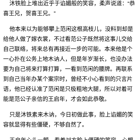
沐铁脸上堆出近乎于谄媚般的笑容，柔声说道：“恭
喜王兄，贺喜王兄。”
他本来以为能够攀上范闲这根高枝儿，没料到却是
给他人做了嫁衣裳，不过看范公子既然将这事儿交给
自己联络，将来总有再接近一步的可能。本来他是个
一心扑在公务上地木讷人，但是年岁渐长，也没办法
要为自己将来打算打算，一看到范闲的腰牌。再联系
到自己当年办某个案宗时，曾经不小心看到的只言片
语，他已经认准了范闲是只极粗地大腿，所以对着可
能是范公子亲信的王启年，才会如此恭敬。
只是沐铁素来木讷，今日初做此事，脸上谄媚的笑
容就显得有些僵硬，不够自然了。