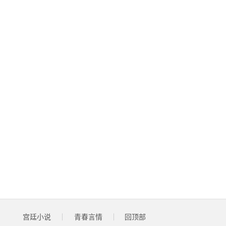
宫廷小说
青春言情
回顶部