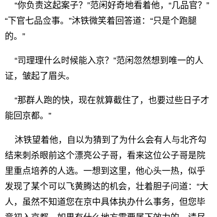
“你负责这起案子？”范闲好奇地看着他，“几品官？”
“下官七品佥事。”沐铁微笑着回答道：“只是个跑腿
的。”
“司理理什么时候能入京？”范闲忽然想到唯一的人
证，皱起了眉头。
“那群人跑的快，现在就算截住了，也要过些日子才
能回京都。”
沐铁望着他，自以为猜到了为什么会有人与北齐勾
结来刺杀眼前这个漂亮公子哥，看来这位公子哥是院
里重点培养的人选。一想到这里，他心头一热，似乎
发现了某个可以飞黄腾达的机会，壮着胆子问道：“大
人，虽然不知道您在京中具体执办什么事务，但您毕