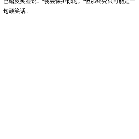
己嬉皮笑脸说：“我会保护你的。”但那终究只可能是一
句顽笑话。