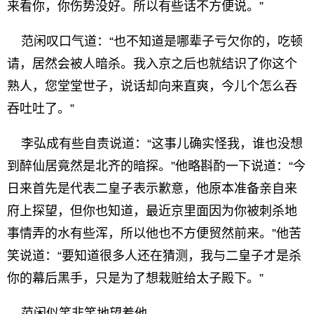
来看你，你伤势没好。所以有些话不方便说。”
范闲叹口气道：“也不知道是哪辈子亏欠你的，吃顿
请，居然会被人暗杀。我入京之后也就结识了你这个
熟人，您堂堂世子，说话却向来直爽，今儿个怎么吞
吞吐吐了。”
李弘成有些自责说道：“这事儿确实怪我，谁也没想
到醉仙居竟然是北齐的暗探。”他略斟酌一下说道：“今
日来首先是代表二皇子表示歉意，他原本准备亲自来
府上探望，但你也知道，最近京里面因为你被刺杀地
事情弄的水有些浑，所以他也不方便贸然前来。”他苦
笑说道：“要知道很多人还在猜测，我与二皇子才是杀
你的幕后黑手，只是为了想栽赃给太子殿下。”
范闲似笑非笑地望着他。