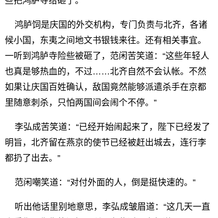
些把鸿胪寺给砸了。”
鸿胪饲是庆国的外交机构，专门负责与北齐，各诸
候小国，东夷之间地文书银钱来往。还有相关事宜。
一听到鸿胪寺险些被砸了，范闲苦笑道：“这些年轻人
也真是够热血的，不过……北齐自然不会认帐。不然
如果让庆国百姓确认，敌国竟然能够派遣杀手在京都
里随意刺杀，只怕两国间会闹个不停。”
李弘成苦笑道：“已经开始闹起来了，陛下已经发了
明旨，北齐留在燕京的使节已经被赶出城去，连行李
都扔了出去。”
范闲嘲笑道：“对付外面的人，倒是挺快速的。”
听出他话里别地意思，李弘成皱眉道：“这几天一直