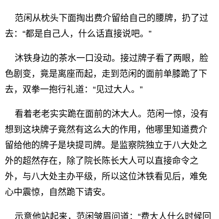
范闲从枕头下面掏出费介留给自己的腰牌，扔了过
去：“都是自己人，什么话直接说吧。”
沐铁身边的茶水一口没动。接过牌子看了两眼，脸
色剧变，竟是离座而起，走到范闲的面前单膝跪了下
去，双拳一抱行礼道：“见过大人。”
看着老老实实跪在面前的沐大人。范闲一惊，没有
想到这块牌子竟然有这么大的作用，他哪里知道费介
留给他的牌子是块提司牌。是监察院独立于八大处之
外的超然存在，除了院长陈长大人可以直接命令之
外，与八大处主办平级，所以这位沐铁看见后，难免
心中震惊，自然跪下请安。
示意他站起来，范闲皱眉问道：“费大人什么时候回