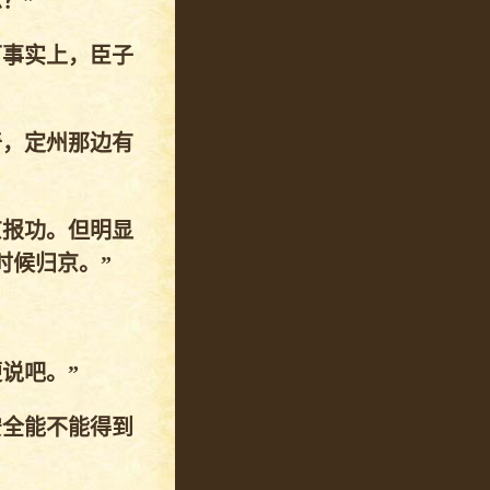
？”
可事实上，臣子
奇，定州那边有
京报功。但明显
时候归京。”
说吧。”
安全能不能得到