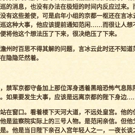
巡的消息，也没有办法在极短的时间内反应过来。
没有这些差使，可是启年小组的京都一枢还在言冰
巡这种大事，他应该提前通知范闲……而很让人想
便将他这个想法压了下来，很决绝压了下来。
澹州时百思不得其解的问题，言冰云此时还不知道
在隐隐茫然着。
，禁军京都守备加上那位浑身透着黑暗恐怖气息陈
。如果要发生大事，应该是远离京都的陛下身边…
站在窗口。看着楼下天河大道，不远处皇宫。他的
他是监察院实际上的三号人物。是范闲亲信。但他
是。他是当日陛下亲召入宫年轻人之一，一夜长谈