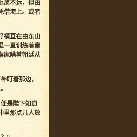
距离不远，但由
凭借海上。或者
好横亘在由东山
里一直训练着秦
秦家瞒着朝廷从
精神盯着那边，
来。
，便是陛下知道
冲里那点儿人放