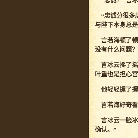
“忠诚？”言冰
“忠诚分很多
与陛下本身总是
言若海顿了顿
没有什么问题？
言冰云摇了摇
叶重也是担心宫
他轻轻握了握
言若海好奇看了
言冰云一脸冰
确认。”