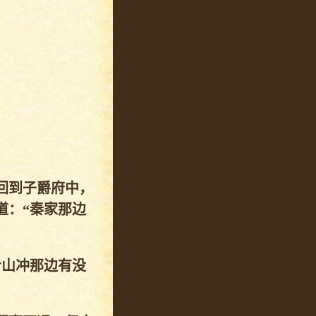
回到子爵府中，
道：“秦家那边
肴山冲那边有没