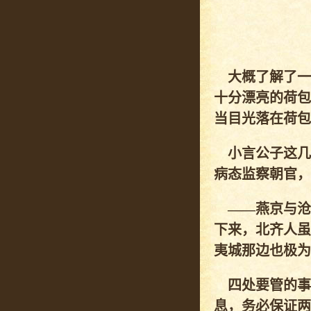
大概了解了一
十分漂亮的荷包
当目光落在荷包
小言公子这几
病态监察朝官，
——燕京与沧
下来，北齐人虽
夷城那边也极为
四处要管的事
息，务必保证两