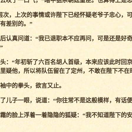
云叹了一口气，“暗中狙杀朝廷重臣。也算得上是忠
层次，上次的事情或许陛下已经怀疑老爷子忠心，
有差别的。”
后认真问道：“我已退职本不应再问，可是还是好
”
头：“年初斩了六百名胡人首级，本来应该此时回
里疑他，所以将队伍留在了定州，不敢在陛下不在
袖中的拳头，欲言又止。
儿子一眼，说道：“你往常不是这般模样，有话便
霜的脸上浮着一着隐隐的狐疑：“我不知道陛下的