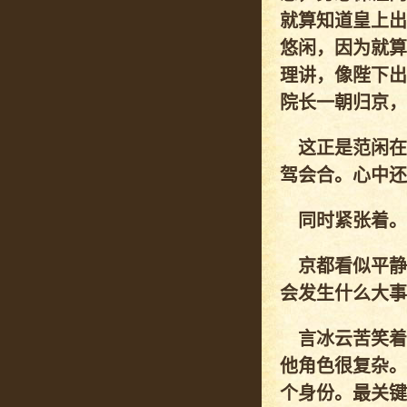
就算知道皇上出
悠闲，因为就算
理讲，像陛下出
院长一朝归京，
这正是范闲在
驾会合。心中还
同时紧张着。
京都看似平静
会发生什么大事
言冰云苦笑着
他角色很复杂。
个身份。最关键