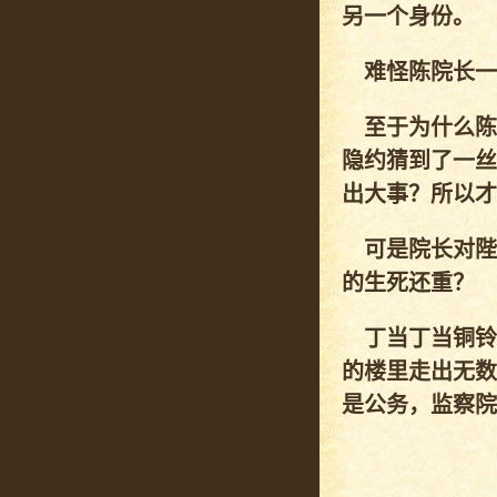
另一个身份。
难怪陈院长一
至于为什么陈
隐约猜到了一丝
出大事？所以才
可是院长对陛
的生死还重？
丁当丁当铜铃
的楼里走出无数
是公务，监察院