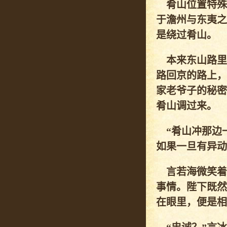
肴山位置特殊
于澹州与东夷之
是绕过肴山。
本来东山路里
路回京的路上，
家老爷子的秘密
肴山调过来。
“肴山冲那边
如果一旦有异动
言若海微笑着
事情。陛下既然
在眼里，便是相