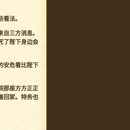
些看法。
来自三方消息。
死了陛下身边会
的安危看比陛下
院那座方方正正
着回家。特务也