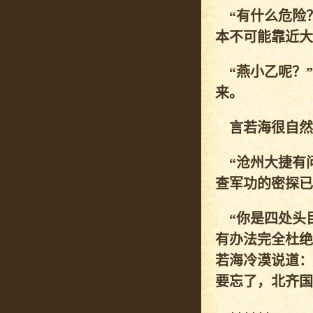
“有什么危险？
本不可能靠近大
“燕小乙呢？”
来。
言若海很自然转
“沧州大捷有问
查军功的密探已
“你是四处头
有办法完全杜绝
若海冷漠说道：
要忘了，北齐国