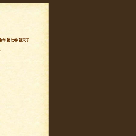
余年 第七卷 朝天子
言