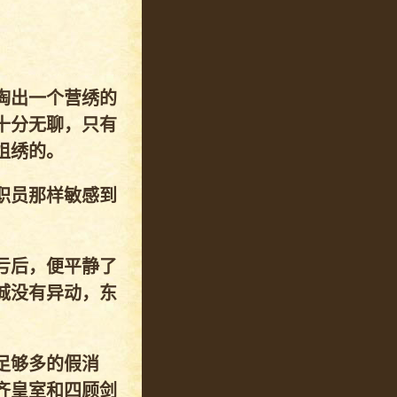
掏出一个营绣的
十分无聊，只有
姐绣的。
职员那样敏感到
亏后，便平静了
城没有异动，东
足够多的假消
齐皇室和四顾剑