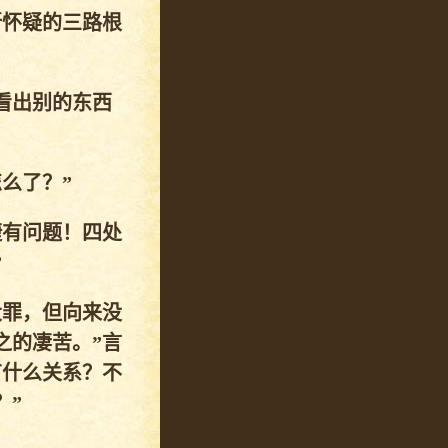
所怀疑的三路根
看出别的东西
么了？”
捷有问题！四处
”
大罪，但向来没
之的凄苦。”言
有什么关系？不
？”