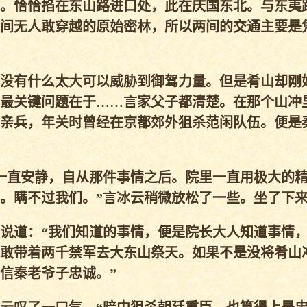
。恰恰掐在东山路进口处，此在庆国东北。与东夷
间无人敢穿越的原始密林，所以两间的交通主要是
没有什么太大可以威胁到御驾力量。但是肴山却刚
最关键问题在于……言家父子都清楚。在那个山冲
亲兵，年关时曾经在京都郊外狙杀范闲队伍。便是
一直安静，自从那件事情之后。院里一直用极大的
。瞒不过我们。”言冰云稍微放松了一些。坐了下
说道：“我们知道的事情，便是院长大人知道事情
敢带着两千禁军去大东山祭天。如果不是没将肴山
信秦老爷子忠诚。”