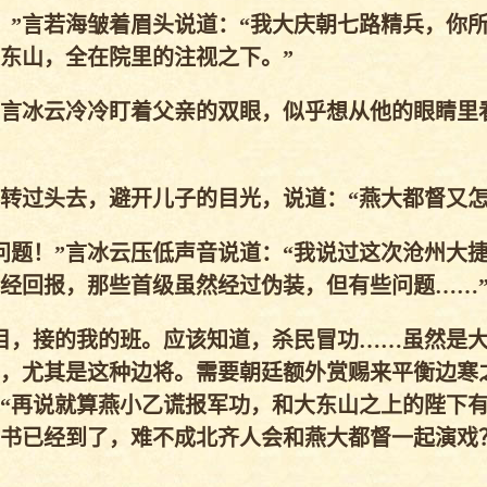
”言若海皱着眉头说道：“我大庆朝七路精兵，你
东山，全在院里的注视之下。”
言冰云冷冷盯着父亲的双眼，似乎想从他的眼睛里
过头去，避开儿子的目光，说道：“燕大都督又怎
题！”言冰云压低声音说道：“我说过这次沧州大
经回报，那些首级虽然经过伪装，但有些问题……
目，接的我的班。应该知道，杀民冒功……虽然是
，尤其是这种边将。需要朝廷额外赏赐来平衡边寒
“再说就算燕小乙谎报军功，和大东山之上的陛下
书已经到了，难不成北齐人会和燕大都督一起演戏