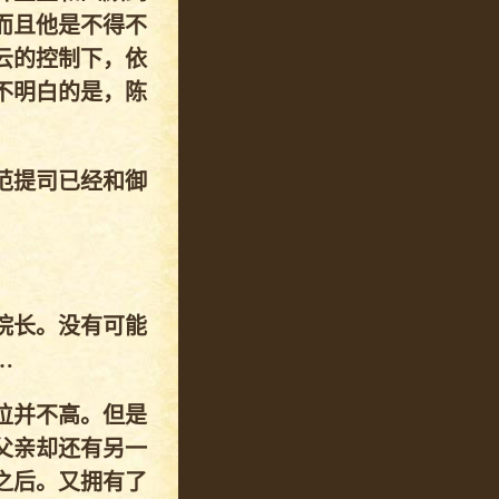
而且他是不得不
云的控制下，依
不明白的是，陈
范提司已经和御
院长。没有可能
…
位并不高。但是
父亲却还有另一
之后。又拥有了