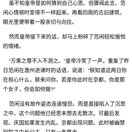
虽不知皇帝是如何猜到自己心思。但骤闻此言。范
闲心情顿时变得不一样起来。再看四周的古旧建筑，
眼光里便带着一股亲切与向往。
然而皇帝接下来的话，却马上粉碎了范闲轻松愉悦
的情绪。
“万乘之尊不入不测之。”皇帝冷笑了一声，重复了昨
日范闲在澹州进谏时的话语，说道：“朕知道这两日你
在担心什么，朕来问你。若是你此时在京都，你是那
个女子，你会如何做?”
范闲没有故作姿态连道惶恐。而是直接陷入了沉思
之中。这个问题他已经思未想去无数次。可最后发
现。庆国如果发生内乱。京都出现问题。此时被幽禁