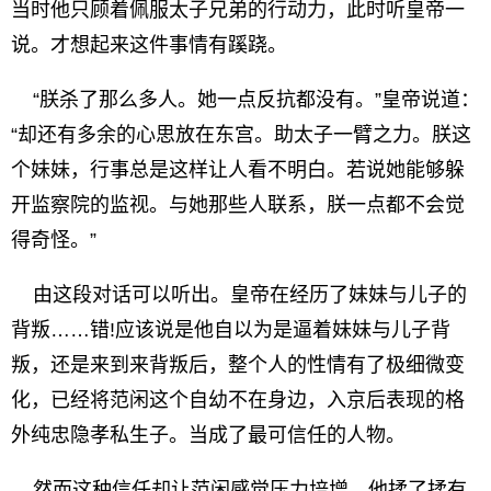
当时他只顾着佩服太子兄弟的行动力，此时听皇帝一
说。才想起来这件事情有蹊跷。
“朕杀了那么多人。她一点反抗都没有。”皇帝说道：
“却还有多余的心思放在东宫。助太子一臂之力。朕这
个妹妹，行事总是这样让人看不明白。若说她能够躲
开监察院的监视。与她那些人联系，朕一点都不会觉
得奇怪。”
由这段对话可以听出。皇帝在经历了妹妹与儿子的
背叛……错!应该说是他自以为是逼着妹妹与儿子背
叛，还是来到来背叛后，整个人的性情有了极细微变
化，已经将范闲这个自幼不在身边，入京后表现的格
外纯忠隐孝私生子。当成了最可信任的人物。
然而这种信任却让范闲感觉压力培增。他揉了揉有