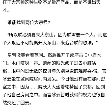
在于大宗师这种生物不是量产产品，而是不世出天
才。
谁能找到两位大宗师?
“所以朕必须要来大东山，因为朕需要一个人，而这
个人永远不可能离开大东山，来迎合朕的想法。”
皇帝微笑看着范闲。然后推开了那座古旧小庙木
门。木门吱呀一声。范闲的眼光瓢了过去心脏猛一
缩，眼中闪过无数的惊讶与久别重逢的难抑喜-悦，言
冰云坐在监察院房间内发呆。今日他没有坐在那间密
室之中，因为……院长大人坐着轮椅回了京都。回到
了他自己房间之中。而言冰云暂时获得的权力也很自
然交还了回去。