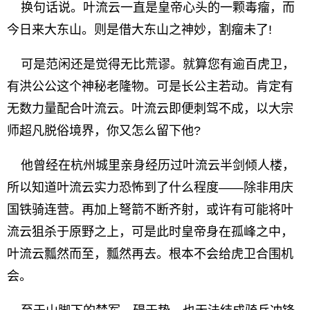
换句话说。叶流云一直是皇帝心头的一颗毒瘤，而
今日来大东山。则是借大东山之神妙，割瘤未了!
可是范闲还是觉得无比荒谬。就算您有逾百虎卫，
有洪公公这个神秘老隆物。可是长公主若动。肯定有
无数力量配合叶流云。叶流云即便刺驾不成，以大宗
师超凡脱俗境界，你又怎么留下他?
他曾经在杭州城里亲身经历过叶流云半剑倾人楼，
所以知道叶流云实力恐怖到了什么程度——除非用庆
国铁骑连营。再加上弩箭不断齐射，或许有可能将叶
流云狙杀于原野之上，可是此时皇帝身在孤峰之中，
叶流云瓢然而至，瓢然再去。根本不会给虎卫合围机
会。