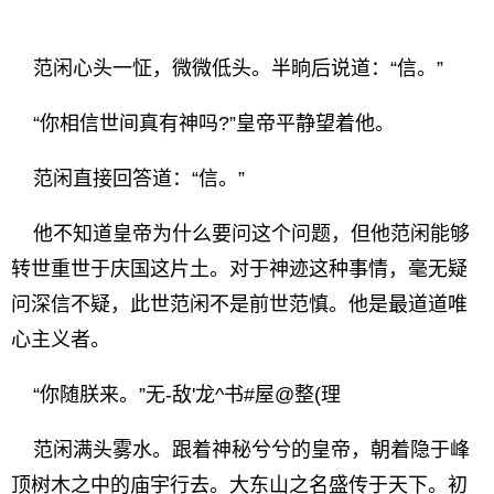
范闲心头一怔，微微低头。半晌后说道：“信。”
“你相信世间真有神吗?”皇帝平静望着他。
范闲直接回答道：“信。”
他不知道皇帝为什么要问这个问题，但他范闲能够
转世重世于庆国这片土。对于神迹这种事情，毫无疑
问深信不疑，此世范闲不是前世范慎。他是最道道唯
心主义者。
“你随朕来。”无-敌'龙^书#屋@整(理
范闲满头雾水。跟着神秘兮兮的皇帝，朝着隐于峰
顶树木之中的庙宇行去。大东山之名盛传于天下。初