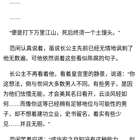
……
……
“便是打下万里江山，死后终须一个土馒头。”
范闲认真说着，虽说长公主先前已经无情地讽刺了
他无数遍，可他依然说着这些看似陈腐的句子。
长公主不再看着他，看着皇宫里的静景，说道：“你
这想法，倒与世间大多数男人不同。有些男子，是因
为他们怯懦无能，才会美其名曰看开，云淡风轻如
何……而像你这等已经拥有足够地位与可能性的男
子，却不想着建功立业，史书留名，着实有些少
见……并且无胆。”
范闲笑着应道：“或许安之自知没有这种能力，，似