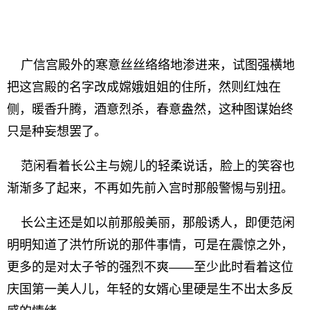
广信宫殿外的寒意丝丝络络地渗进来，试图强横地
把这宫殿的名字改成嫦娥姐姐的住所，然则红烛在
侧，暖香升腾，酒意烈杀，春意盎然，这种图谋始终
只是种妄想罢了。
范闲看着长公主与婉儿的轻柔说话，脸上的笑容也
渐渐多了起来，不再如先前入宫时那般警惕与别扭。
长公主还是如以前那般美丽，那般诱人，即便范闲
明明知道了洪竹所说的那件事情，可是在震惊之外，
更多的是对太子爷的强烈不爽——至少此时看着这位
庆国第一美人儿，年轻的女婿心里硬是生不出太多反