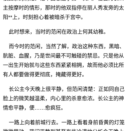
主按摩时的情形，那时的他双指停在丽人秀发旁的太
阳**上，时刻担心着被暗杀于宫中。
此时想来，当时的范闲在政治上何其幼稚。
而今时的范闲，当然了解，政治这种东西，黑暗、
肮脏、血腥，乃是世间最不可触碰的禁忌。只是他从
一出生开始就与这些东西紧紧相拥，故而他必须比所
有人都要做得更彻底，掩藏得更好。
长公主今天晚上很平静，但范闲清楚：正如同自己
脸上的微笑越温柔，内心里的杀意愈浓。长公主的神
情愈平静，便……愈疯狂。
一路上向着前城行去。一路上看着身前昏黄的灯笼