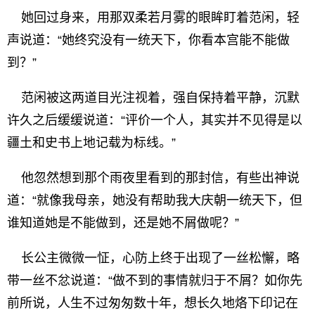
她回过身来，用那双柔若月雾的眼眸盯着范闲，轻
声说道：“她终究没有一统天下，你看本宫能不能做
到？”
范闲被这两道目光注视着，强自保持着平静，沉默
许久之后缓缓说道：“评价一个人，其实并不见得是以
疆土和史书上地记载为标线。”
他忽然想到那个雨夜里看到的那封信，有些出神说
道：“就像我母亲，她没有帮助我大庆朝一统天下，但
谁知道她是不能做到，还是她不屑做呢？”
长公主微微一怔，心防上终于出现了一丝松懈，略
带一丝不忿说道：“做不到的事情就归于不屑？如你先
前所说，人生不过匆匆数十年，想长久地烙下印记在