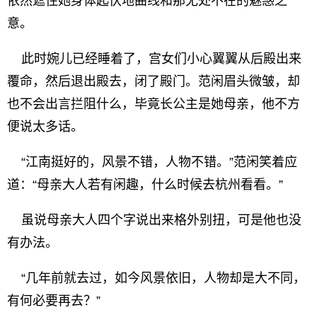
依然遮住她身体起伏地曲线和那无处不在的魅惑之
意。
此时婉儿已经睡着了，宫女们小心翼翼从后殿出来
覆命，然后退出殿去，闭了殿门。范闲眉头微皱，却
也不会出言拦阻什么，毕竟长公主是她母亲，他不方
便说太多话。
“江南挺好的，风景不错，人物不错。”范闲笑着应
道：“母亲大人若有闲趣，什么时候去杭州看看。”
虽说母亲大人四个字说出来格外别扭，可是他也没
有办法。
“几年前就去过，如今风景依旧，人物却是大不同，
有何必要再去？”