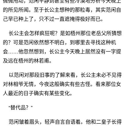
微微甩动，范闲平静到甚至有些冷漠地分析今天晚上
的所见所闻。至于长公主想种的那粒毒，其实范闲自
己早已种上了，只不过一直遮掩得极好而已。
长公主会怎样疯狂呢？是如梧州那位老岳父所猜想
的？可是范闲依然想不明白，到哪里去寻找这种机
会……他忽然想到，长公主今天晚上居然没有一字提
及远在梧州的林若甫。
以范闲对那段旧事的了解来看，长公主未必不见得
对林相爷无情，今夜这般确实有些古怪。看来那位女
人最近的日子确实有某些变化。
“替代品？”
范闲皱着眉头，轻声自言自语着。他和二皇子长得