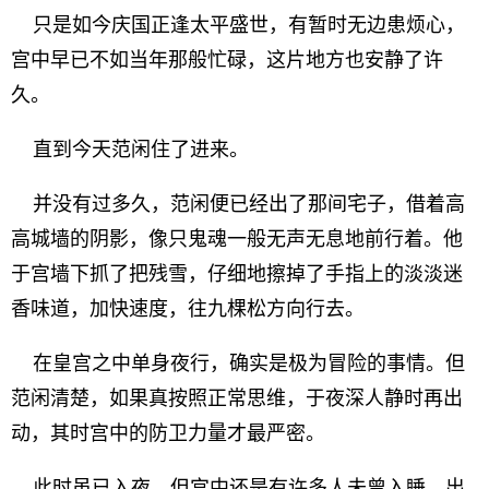
只是如今庆国正逢太平盛世，有暂时无边患烦心，
宫中早已不如当年那般忙碌，这片地方也安静了许
久。
直到今天范闲住了进来。
并没有过多久，范闲便已经出了那间宅子，借着高
高城墙的阴影，像只鬼魂一般无声无息地前行着。他
于宫墙下抓了把残雪，仔细地擦掉了手指上的淡淡迷
香味道，加快速度，往九棵松方向行去。
在皇宫之中单身夜行，确实是极为冒险的事情。但
范闲清楚，如果真按照正常思维，于夜深人静时再出
动，其时宫中的防卫力量才最严密。
此时虽已入夜，但宫中还是有许多人未曾入睡，出