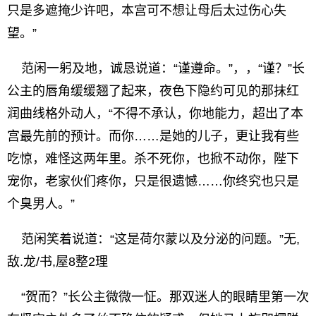
只是多遮掩少许吧，本宫可不想让母后太过伤心失
望。”
范闲一躬及地，诚恳说道：“谨遵命。”，，“谨？”长
公主的唇角缓缓翘了起来，夜色下隐约可见的那抹红
润曲线格外动人，“不得不承认，你地能力，超出了本
宫最先前的预计。而你……是她的儿子，更让我有些
吃惊，难怪这两年里。杀不死你，也掀不动你，陛下
宠你，老家伙们疼你，只是很遗憾……你终究也只是
个臭男人。”
范闲笑着说道：“这是荷尔蒙以及分泌的问题。”无,
敌.龙/书,屋8整2理
“贺而？”长公主微微一怔。那双迷人的眼睛里第一次