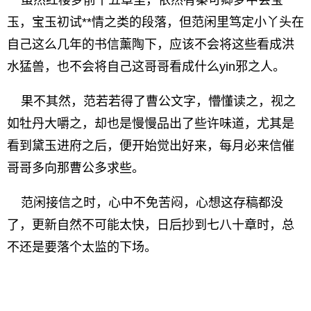
虽然红楼梦前十五章里，依然有秦可卿梦中会宝
玉，宝玉初试**情之类的段落，但范闲里笃定小丫头在
自己这么几年的书信薰陶下，应该不会将这些看成洪
水猛兽，也不会将自己这哥哥看成什么yin邪之人。
果不其然，范若若得了曹公文字，懵懂读之，视之
如牡丹大嚼之，却也是慢慢品出了些许味道，尤其是
看到黛玉进府之后，便开始觉出好来，每月必来信催
哥哥多向那曹公多求些。
范闲接信之时，心中不免苦闷，心想这存稿都没
了，更新自然不可能太快，日后抄到七八十章时，总
不还是要落个太监的下场。