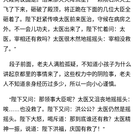
飞了下来，砸破了殿顶，将正跪在下面的几位大臣全
砸着了。陛下赶紧传唤太医前来医治，守候在病房之
外。不一会儿功夫，太医出来了，陛下忙着问：太
医，宰相还有救吗？太医很木然地摇摇头：宰相没救
了。”
段子前面，老夫人满脸孤疑，不知道小孩子为什么
讲起京都里的事情来了，这些权力中的阴险事，老夫
人不知道亲身经历过多少，所以一向小心谨慎。
“陛下又问：那领事大臣呢？太医又沮丧地摇摇头：
唉……也没救了。陛下又问：洪公公？太医仍然是摇
摇头。陛下大怒，喝斥道：那到底谁还有救？太医精
神一振，说道：陛下洪福，庆国有救了！”