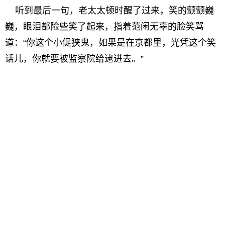
听到最后一句，老太太顿时醒了过来，笑的颤颤巍
巍，眼泪都险些笑了起来，指着范闲无辜的脸笑骂
道：“你这个小促狭鬼，如果是在京都里，光凭这个笑
话儿，你就要被监察院给逮进去。”