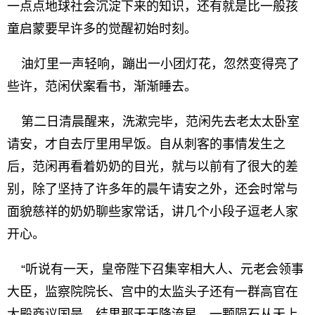
一点点地球社会沉淀下来的知识，还有就是比一般孩
童启蒙要早许多的觉醒初始时刻。
油灯里一声轻响，蹦出一小团灯花，忽然变得亮了
些许，范闲伏案看书，渐渐睡去。
第二日清晨醒来，洗漱完毕，范闲先去老太太卧室
请安，才自去厅里用早饭。自从刺客的事情发生之
后，范闲再看着奶奶的目光，就与以前有了很大的差
别，除了坚持了许多年的晨午请安之外，还会时常与
面貌慈祥的奶奶聊些家常话，讲几个小段子逗老人家
开心。
“听说有一天，皇帝陛下召集宰相大人、元老会领事
大臣，监察院院长、宫中的太监头子还有一群高官在
大殿商议国是。结果那天天降流星，一颗陨石从天上