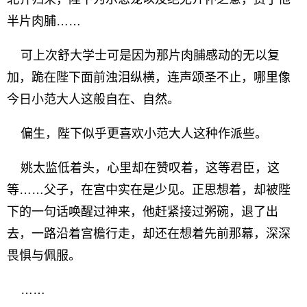
半片肉脯……
可上次舒大学士可是因为那片肉脯感动的无以复
加，跪在陛下面前浊泪纵横，连声颂圣不止，哪里像
今日小范大人这般自在、自然。
偏生，陛下似乎更喜欢小范大人这种作派些。
姚太监低着头，心里却在赞叹着，这等君臣，这
等……父子，在宫中实在是少见。正思想着，却被陛
下的一句话唤醒过神来，他赶紧接过粥碗，退了出
去，一路沿着宫檐行走，却还在想着先前那幕，深深
畏惧与佩服。
……