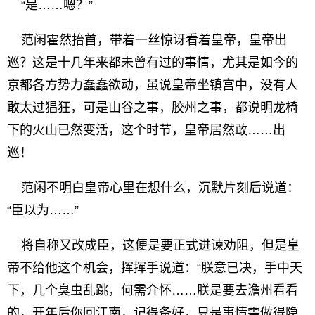
“是……嗯？”
范闲霍然抬首，带着一丝惊讶看着皇帝，皇帝出
巡？这是十几年来都未曾有过的事情，尤其是如今的
京都各方势力蠢蠢欲动，虽说皇帝坐镇宫中，没有人
敢太过猖狂，可是山谷之事，胶州之事，都说明龙椅
下的火山已然变活，这个时节，皇帝居然敢……出
巡！
范闲不明白皇帝心里在想什么，沉默片刻后说道：
“臣以为……”
将自称又改成臣，这便是要正式进谏劝阻，但是皇
帝不给他这个机会，挥挥手说道：“朕意已决，手中天
下，几个臭虫乱跳，何需介怀……朕是要去澹州看看
的，开年后你回江南，记得备好，只是事情需做得隐