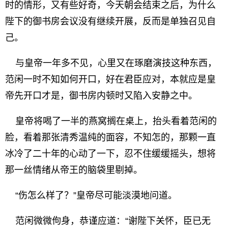
时的情形，又有些好奇，今天朝会结束之后，为什么
陛下的御书房会议没有继续开展，反而是单独召见自
己。
与皇帝一年多不见，心里又在琢磨演技这种东西，
范闲一时不知如何开口，好在君臣应对，本就应是皇
帝先开口才是，御书房内顿时又陷入安静之中。
皇帝将喝了一半的燕窝搁在桌上，抬头看着范闲的
脸，看着那张清秀温纯的面容，不知怎的，那颗一直
冰冷了二十年的心动了一下，忍不住缓缓摇头，想将
那一丝情绪从帝王的脑袋里剔掉。
“伤怎么样了？”皇帝尽可能淡漠地问道。
范闲微微佝身，恭谨应道：“谢陛下关怀，臣已无