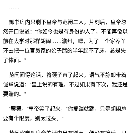
……
御书房内只剩下皇帝与范闲二人，片刻后，皇帝忽
然开口说道：“你如今也是有身份的人了，不能再像以
前在太学时那样胡闹……澹州，嗯，为了一个家养丫
环去把一位官员家的公子踹的半年起不了床，总是失
了体面。”
范闲闻得这话，将颈子直了起来，语气平静却带着
倔犟说道：“皇上说的有理，不过如果有下次，我还是
要踹的。”
“罢罢。”皇帝笑了起来，“你爱踹就踹，只是胡闹总
要有个限度，别太过头。”