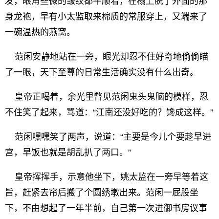
发，眼角些微的皱纹都平顺着，在榻上脱了外面的那
身龙袍，早有小太监取来棉质的常服穿上，又端来了
一碗温热的燕窝。
范闲安静地站在一旁，眼光却忍不住好奇地偷偷瞄
了一眼，天下至尊的日常生活确实没有什么出奇。
皇帝正喝着，余光里瞥见范闲鬼头鬼脑的模样，忍
不住笑了起来，骂道：“江南还没好吃的？馋成这样。”
范闲嘿嘿笑了两声，说道：“主要是今儿个要趁早进
宫，早饭也就是胡乱扒了两口。”
皇帝挥挥手，示意他坐下，姚太监在一旁早等着这
旨，赶紧去帘后搬了个圆绣墩出来。范闲一屁股坐
下，不由想起了一年半前，自己第一次进御书房议事