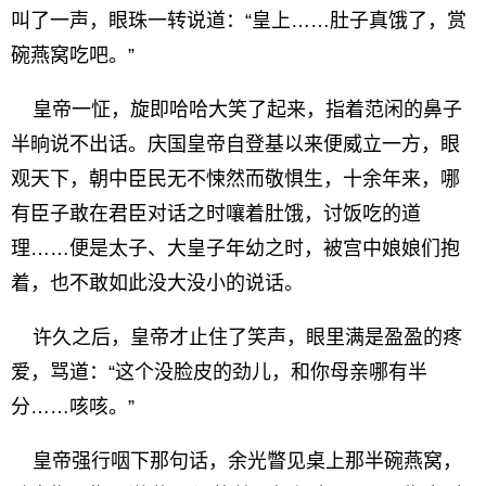
叫了一声，眼珠一转说道：“皇上……肚子真饿了，赏
碗燕窝吃吧。”
皇帝一怔，旋即哈哈大笑了起来，指着范闲的鼻子
半晌说不出话。庆国皇帝自登基以来便威立一方，眼
观天下，朝中臣民无不悚然而敬惧生，十余年来，哪
有臣子敢在君臣对话之时嚷着肚饿，讨饭吃的道
理……便是太子、大皇子年幼之时，被宫中娘娘们抱
着，也不敢如此没大没小的说话。
许久之后，皇帝才止住了笑声，眼里满是盈盈的疼
爱，骂道：“这个没脸皮的劲儿，和你母亲哪有半
分……咳咳。”
皇帝强行咽下那句话，余光瞥见桌上那半碗燕窝，