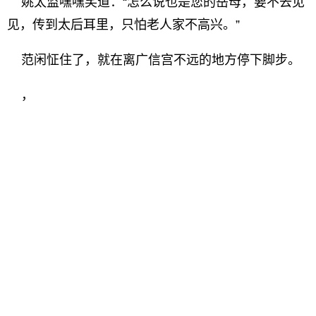
姚太监嘿嘿笑道：“怎么说也是您的岳母，要不去见
见，传到太后耳里，只怕老人家不高兴。”
范闲怔住了，就在离广信宫不远的地方停下脚步。
，