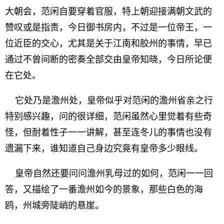
大朝会，范闲自要穿着官服，特上朝迎接满朝文武的
赞叹或是指责，今日御书房内，不过是一位帝王，一
位近臣的交心，尤其是关于江南和胶州的事情，早已
通过不曾间断的密奏全部交由皇帝知晓，今日所论便
在它处。
它处乃是澹州处，皇帝似乎对范闲的澹州省亲之行
特别感兴趣，问的很详细，范闲虽然心里觉着有些奇
怪，但耐着性子一一讲解，甚至连冬儿的事情也没有
遗漏下来，谁知道自己身边究竟有皇帝多少眼线。
皇帝自然还要问问澹州乳母过的如何，范闲一一回
答，又描绘了一番澹州如今的景象，那些白色的海
鸥，州城旁陡峭的悬崖。