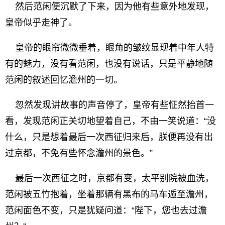
然后范闲便沉默了下来，因为他有些意外地发现，
皇帝似乎走神了。
皇帝的眼帘微微垂着，眼角的皱纹显现着中年人特
有的魅力，没有看范闲，也没有说话，只是平静地随
范闲的叙述回忆澹州的一切。
忽然发现讲故事的声音停了，皇帝有些怔然抬首一
看，发现范闲正关切地望着自己，不由一笑说道：“没
什么，只是想着最后一次西征归来后，朕便再没有出
过京都，不免有些怀念澹州的景色。”
最后一次西征之时，京都有变，太平别院被血洗，
范闲被五竹抱着，坐着那辆有黑布的马车遁至澹州，
范闲面色不变，只是犹疑问道：“陛下，您也去过澹