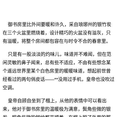
御书房里比外间要暖和许久，采自琅琊州的银竹炭
在三个火盆里燃烧着，设计精巧的火盆没有溢灰，只
有溢暖，将整个房间都包容在与时令不合的春意里。
只是有一股淡淡的灼味儿，味道并不难闻，但在范
闲灵敏的鼻子闻来，总有些不适应，不由有些想念某
个遥远世界里某个白色房里的暖暖味道，想起前世曾
经看过的两句俏皮话——**没用过手机，皇帝也没吹过
空调。
皇帝自顾自坐到了榻上，从他的表情中可以看出
来，他对于御书房里的温暖极为满意，鬓角些微的银