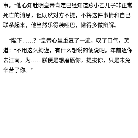
事。”他心知肚明皇帝肯定已经知道燕小乙儿子非正常
死亡的消息，但既然对方不提，不将这件事情和自己
联系起来，他当然乐得装哑巴，懒得多做辩解。
“陛下……？”皇帝心里重复了一遍，叹了口气，笑
道：“不用这么拘谨，有什么想说的便说吧。年前逐你
去江南，为……朕便是想磨砺你，提拔你，只是未免
辛苦了你。”