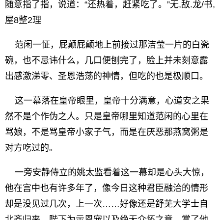
随意指了指，说道：“还热着，赶紧吃了。”无,敌.龙/书,
屋8整2理
范闲一怔，屁颠屁颠地上前接过那洁莹一片的白瓷
碗，也不忌讳什么，几口便刨完了，脸上并未刻意露
出感激涕零、圣恩浩荡的神情，但吃的也是极顺口。
这一幕落在皇帝眼里，皇帝十分满意，心道安之果
然不是个作伪之人。只是皇帝哪里知道范闲的心里在
骂娘，不是骂皇帝小家子气，而是在厌恶那燕窝粥是
对方吃过的。
一旁安静侍立的姚太监看着这一幕却是心头大惊，
他在宫中也有许多年了，像今日这种君臣融洽的情形
却是没见过几次，上一次……好像还是舒芜大学士自
北齐归来，陛下为示恩宠以及绝无介怀之意，赏了他