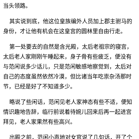
当头领路。
其实说到底，他这位皇族编外人员加上郡主驸马的
身份，才让他有机会在这皇宫的圆林里自由行走。
第一处要去的自然是含光殿，太后老祖宗的寝宫，
太后老人家刚刚午睡起来，身子骨有些疲乏，便没有
与范闲说多少话儿，只是范闲敏感地察觉到，太后对
自己的态度虽然依然冷漠，但比诸当年吃祟杂汤那时
节，已经是好了不知道多少。
略说了些闲话，范闲见老人家神态有些不适，便知
情识趣地告辞，临行前说着待婉儿回来后再一起进宫
拜见，老人家果然有些高兴。
出殿之前，范闲小声地对女官说了几句话，开了个