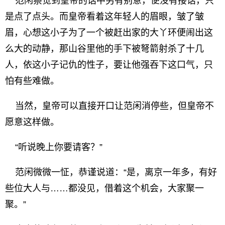
范闲察觉到皇帝的话中另有别意，便没有接话，只
是点了点头。而皇帝看着这年轻人的眉眼，皱了皱
眉，心想这小子为了一个被赶出家的大丫环便闹出这
么大的动静，那山谷里他的手下被弩箭射杀了十几
人，依这小子记仇的性子，要让他强吞下这口气，只
怕有些难做。
当然，皇帝可以直接开口让范闲消停些，但皇帝不
愿意这样做。
“听说晚上你要请客？”
范闲微微一怔，恭谨说道：“是，离京一年多，有好
些位大人与……都没见，借着这个机会，大家聚一
聚。”