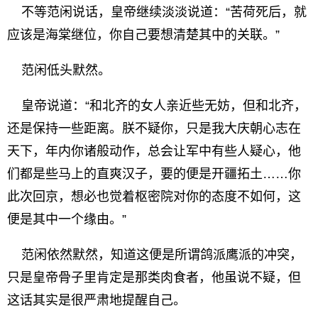
不等范闲说话，皇帝继续淡淡说道：“苦荷死后，就
应该是海棠继位，你自己要想清楚其中的关联。”
范闲低头默然。
皇帝说道：“和北齐的女人亲近些无妨，但和北齐，
还是保持一些距离。朕不疑你，只是我大庆朝心志在
天下，年内你诸般动作，总会让军中有些人疑心，他
们都是些马上的直爽汉子，要的便是开疆拓土……你
此次回京，想必也觉着枢密院对你的态度不如何，这
便是其中一个缘由。”
范闲依然默然，知道这便是所谓鸽派鹰派的冲突，
只是皇帝骨子里肯定是那类肉食者，他虽说不疑，但
这话其实是很严肃地提醒自己。