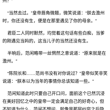
州？”
“当然去过。”皇帝唇角微翘，微笑说道：“朕去澹州
时，你还没有生，便是在那里遇见了你的母亲。”
君臣二人同时默然，均觉着这句话有些白痴，当爹
的刚遇见当妈的，这当儿子的当然还没有生。
半晌后，范闲略带一丝惘然之意说道：“原来就是在
澹州。”
“陈院长和……范尚书没有对你说过？”皇帝似笑非笑
说道：“朕本以为当年的事情你总该知道一些。”
范闲知道此时只要自己开口问，面前这个已然沉浸
在美好回忆之中的皇帝一定会满足自己的好奇心，但
不知道为什么，范闲不想问，就像是那层纱帘之后隐