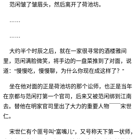
范闲皱了皱眉头，然后离开了荷池坊。
……
……
大约半个时辰之后，就在一家很寻常的酒楼雅间
里，范闲满脸微笑，将手边的一盘菜推到了对面，说
道：“慢慢吃，慢慢聊，为什么你现在成这样了？”
坐在他对面的正是荷池坊的那个讼师，也正是当年
在京都与范闲打第一个官司，后来又被范闲绑到江南
去。替他在明家官司里出了大力的重要人物￣￣宋世
仁。
宋世仁有个匪号叫“富嘴儿”，又号称天下第一状师，