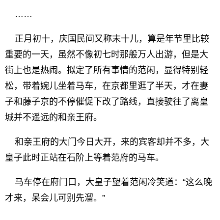
……
正月初十，庆国民间又称末十儿，算是年节里比较
重要的一天，虽然不像初七时那般万人出游，但是大
街上也是热闹。拟定了所有事情的范闲，显得特别轻
松，带着婉儿坐着马车，在京都里逛了半天，才在妻
子和藤子京的不停催促下改了路线，直接驶往了离皇
城并不遥远的和亲王府。
和亲王府的大门今日大开，来的宾客却并不多，大
皇子此时正站在石阶上等着范府的马车。
马车停在府门口，大皇子望着范闲冷笑道：“这么晚
才来，呆会儿可别先溜。”