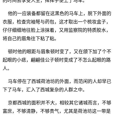
的时间去享受人生，挥挥手便上了马车。
他的一应装备都留在这黑色的马车上，脱下外面的
衣服，检查完袖弩与药包，这才取出一个梳妆盒子，
仔仔细细地往脸上涂抹着，又用监察院的特质胶水，
将自己的眉角往下粘了粘。
顿时他的眼距与眉象顿时变了，又在颌下加了个不
起眼的小痣，翩翩佳公子顿时变成了不怎么起眼的路
人。
马车停在了西城荷池坊的外面，而范闲的人却早已
下了马车，汇入了西城复杂的人群之中。
京都西城的面积并不大，相较其它诸城而言，不够
富庶，不够清静，不够贵气，尤其是荷池坊这一带是