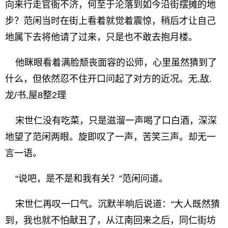
向来行走官衙不济，何至于沦落到如今沿街摆摊的地
步？范闲当时在街上看着就觉着震惊，稍后才让自己
地属下去将他请了过来，只是也不敢去抱月楼。
他眯眼看着满脸颓丧面容的讼师，心里虽然猜到了
什么，但依然忍不住开口问起了对方的近况。无,敌.
龙/书,屋8整2理
宋世仁没有吃菜，只是滋溜一声喝了口白酒，深深
地望了范闲两眼。旋即叹了一声，苦笑三声。却无一
言一语。
“说吧，是不是和我有关？”范闲问道。
宋世仁再叹一口气。沉默半晌后说道：“大人既然猜
到，我也就不怕献丑了，从江南回来之后，同仁街坊