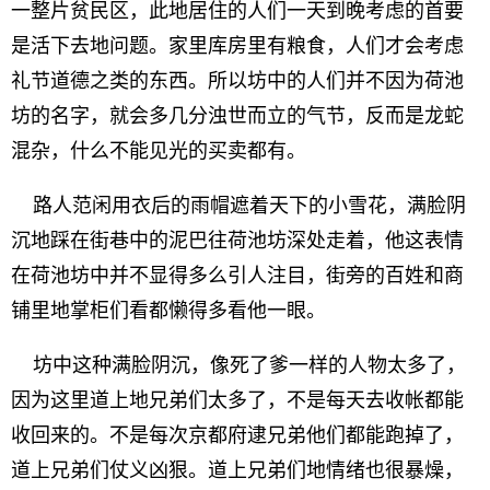
一整片贫民区，此地居住的人们一天到晚考虑的首要
是活下去地问题。家里库房里有粮食，人们才会考虑
礼节道德之类的东西。所以坊中的人们并不因为荷池
坊的名字，就会多几分浊世而立的气节，反而是龙蛇
混杂，什么不能见光的买卖都有。
路人范闲用衣后的雨帽遮着天下的小雪花，满脸阴
沉地踩在街巷中的泥巴往荷池坊深处走着，他这表情
在荷池坊中并不显得多么引人注目，街旁的百姓和商
铺里地掌柜们看都懒得多看他一眼。
坊中这种满脸阴沉，像死了爹一样的人物太多了，
因为这里道上地兄弟们太多了，不是每天去收帐都能
收回来的。不是每次京都府逮兄弟他们都能跑掉了，
道上兄弟们仗义凶狠。道上兄弟们地情绪也很暴燥，