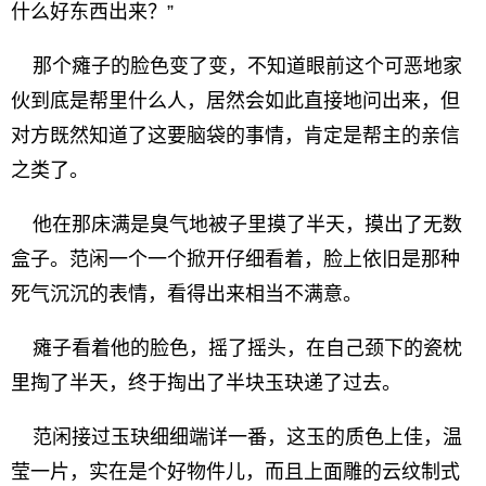
什么好东西出来？”
那个瘫子的脸色变了变，不知道眼前这个可恶地家
伙到底是帮里什么人，居然会如此直接地问出来，但
对方既然知道了这要脑袋的事情，肯定是帮主的亲信
之类了。
他在那床满是臭气地被子里摸了半天，摸出了无数
盒子。范闲一个一个掀开仔细看着，脸上依旧是那种
死气沉沉的表情，看得出来相当不满意。
瘫子看着他的脸色，摇了摇头，在自己颈下的瓷枕
里掏了半天，终于掏出了半块玉玦递了过去。
范闲接过玉玦细细端详一番，这玉的质色上佳，温
莹一片，实在是个好物件儿，而且上面雕的云纹制式