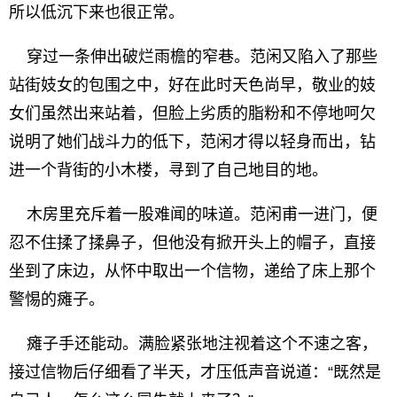
所以低沉下来也很正常。
穿过一条伸出破烂雨檐的窄巷。范闲又陷入了那些
站街妓女的包围之中，好在此时天色尚早，敬业的妓
女们虽然出来站着，但脸上劣质的脂粉和不停地呵欠
说明了她们战斗力的低下，范闲才得以轻身而出，钻
进一个背街的小木楼，寻到了自己地目的地。
木房里充斥着一股难闻的味道。范闲甫一进门，便
忍不住揉了揉鼻子，但他没有掀开头上的帽子，直接
坐到了床边，从怀中取出一个信物，递给了床上那个
警惕的瘫子。
瘫子手还能动。满脸紧张地注视着这个不速之客，
接过信物后仔细看了半天，才压低声音说道：“既然是