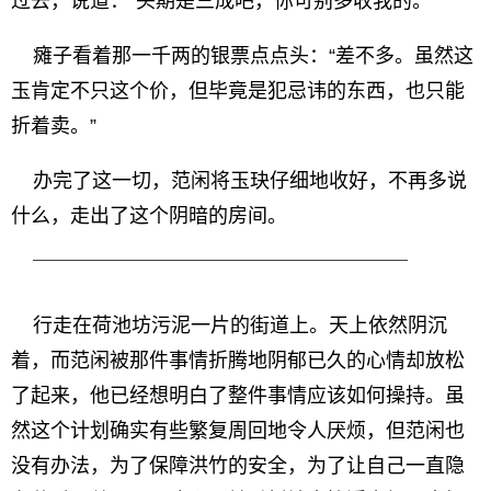
过去，说道：“头期是三成吧，你可别多收我的。”
瘫子看着那一千两的银票点点头：“差不多。虽然这
玉肯定不只这个价，但毕竟是犯忌讳的东西，也只能
折着卖。”
办完了这一切，范闲将玉玦仔细地收好，不再多说
什么，走出了这个阴暗的房间。
￣￣￣￣￣￣￣￣￣￣￣￣￣￣￣￣￣￣￣
行走在荷池坊污泥一片的街道上。天上依然阴沉
着，而范闲被那件事情折腾地阴郁已久的心情却放松
了起来，他已经想明白了整件事情应该如何操持。虽
然这个计划确实有些繁复周回地令人厌烦，但范闲也
没有办法，为了保障洪竹的安全，为了让自己一直隐