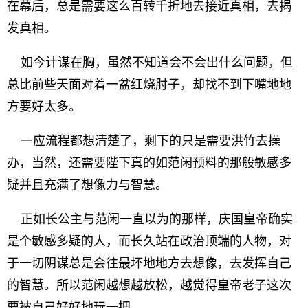
在幕后，总是需要这么百转千折地去接近真相，去揭
发真相。
如今计谋在胸，虽然不知道会不会出什么问题，但
总比前些天面对着一盆红烧肘子，却找不到下嘴地地
方要好太多。
一应流程都想清楚了，剩下的只是需要洪竹去操
办，当然，还需要陛下真的如范闲预料的那般敏感多
疑并且充满了想像力与智慧。
正如长公主与范闲一直以为的那样，庆国皇帝确实
是个敏感多疑的人，而长久站在政治顶端的人物，对
于一切阴谋总是会往最坏地地方去想像，去发挥自己
的智慧。所以范闲越想越放松，越觉得皇帝老子这次
要被自己好好地玩一把。