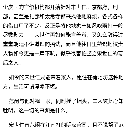
个庆国的官僚机构都开始针对宋世仁。京都府，刑
部，甚至是礼部和太常寺都来找他地麻烦，各式各样
的借口用了不少，反正是将他地家产如风吹雨打一般
尽数剥去￣￣宋世仁再如何能言善辩，又怎么敌得过
堂堂朝廷不讲道理的搞法，而且他往日里熟识地权贵
人物如今更是一声不吭，似乎很害怕整治宋世仁的幕
后之人。
如今的宋世仁只能带着家人，租住在荷池坊这种地
方，生活可谓凄凉不堪。
范闲与他对视一眼，同时摇了摇头，二人彼此心知
肚明，这一切的来源是什么。
宋世仁替范闲在江南打的明家官司，且不说帮了范