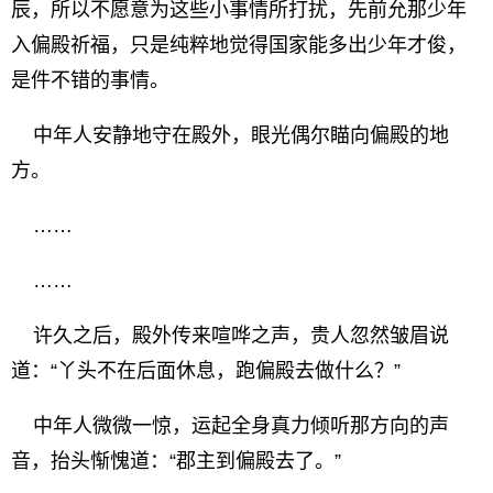
辰，所以不愿意为这些小事情所打扰，先前允那少年
入偏殿祈福，只是纯粹地觉得国家能多出少年才俊，
是件不错的事情。
中年人安静地守在殿外，眼光偶尔瞄向偏殿的地
方。
……
……
许久之后，殿外传来喧哗之声，贵人忽然皱眉说
道：“丫头不在后面休息，跑偏殿去做什么？”
中年人微微一惊，运起全身真力倾听那方向的声
音，抬头惭愧道：“郡主到偏殿去了。”