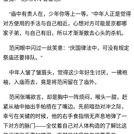
“庙中有贵人在，少年你等上一等。”中年人正是觉得
对方使用的手法与自己相近，心想对方可能是京都哪
家子弟，与自己有旧，所以才渐渐散去心头的杀机。
范闲眼中闪过一丝笑意：“庆国律法中，可没有规定
祭庙还要排队。”
中年人皱了皱眉头，觉得这少年好生讨厌，一拂袍
袖，入庙而去，竟是将范闲留在了庙外。
范闲张嘴欲言，却是胸中一阵烦闷，喉头一甜，赶
紧从袖中抽出手帕捂在了嘴边。先前暗劲对冲之际，
幸亏在关键的时候，他的右手食指悄无声息地弹了一
下对方的脉门——全仗着自己对人体构造的了解比这