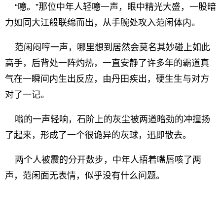
“噫。”那位中年人轻噫一声，眼中精光大盛，一股暗
力如同大江般联绵而出，从手腕处攻入范闲体内。
范闲闷哼一声，哪里想到居然会莫名其妙碰上如此
高手，后背处一阵灼热，一直安静了许多年的霸道真
气在一瞬间内生出反应，由丹田疾出，硬生生与对方
对了一记。
嗡的一声轻响，石阶上的灰尘被两道暗劲的冲撞扬
了起来，形成了一个很诡异的灰球，迅即散去。
两个人被震的分开数步，中年人捂着嘴唇咳了两
声，范闲面无表情，似乎没有什么问题。