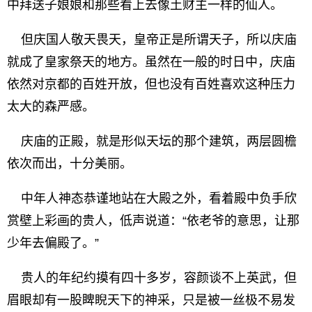
中拜送子娘娘和那些看上去像土财主一样的仙人。
但庆国人敬天畏天，皇帝正是所谓天子，所以庆庙
就成了皇家祭天的地方。虽然在一般的时日中，庆庙
依然对京都的百姓开放，但也没有百姓喜欢这种压力
太大的森严感。
庆庙的正殿，就是形似天坛的那个建筑，两层圆檐
依次而出，十分美丽。
中年人神态恭谨地站在大殿之外，看着殿中负手欣
赏壁上彩画的贵人，低声说道：“依老爷的意思，让那
少年去偏殿了。”
贵人的年纪约摸有四十多岁，容颜谈不上英武，但
眉眼却有一股睥睨天下的神采，只是被一丝极不易发