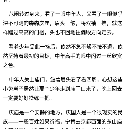
范闲转过身来，看了一眼中年人，又看了一眼似乎
深不可测的森森庆庙，眉头一皱，将双袖一拂，就这
样踏过高高的门槛，头也不回地往偏殿方向走去。
看着少年受此一挫后，依然不急不燥不怯不退，依
然坚持着最初的目标，中年高手的眼中闪过一丝欣赏
之色。
中年人关上庙门，皱着眉头看了看四周，心想这些
小兔崽子居然让那个少年走到庙门口来了，晚上回去
一定要好好操练一把。
庆庙是一个安静的地方，庆国人是一个很现实的民
族——一般百姓如果祈福，宁肯去京都西面的东山庙