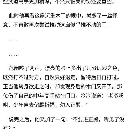
些武道高手更加精深，不然只怕受的伤还要重些。
此时他再看这扇沉重木门的眼中，就多了一丝悸
意，不再敢再次尝试推动这扇似乎推不动的门。
……
……
范闲咳了两声，漂亮的脸上多出了几分厉毅之色，
既然打不过对方，自然只好退走，留待后日再打过。
正当他转身欲走之时，却发现身后的木门又开了。那
位伤了自己的中年高手站在门口，冷冷说道：“老爷吩
咐，少年自去偏殿祈福，勿入正殿。”
说完之后，他又加了一句：“不要进正殿，听见了没
有？”