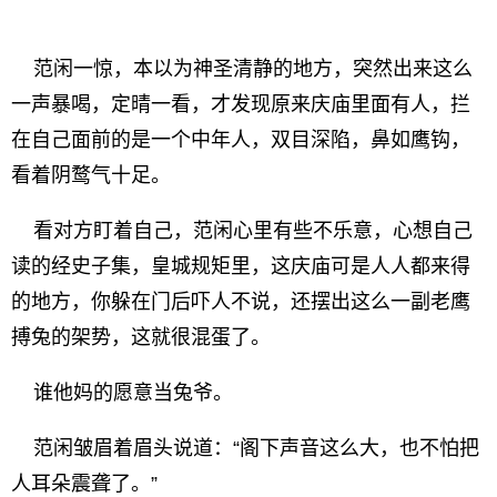
范闲一惊，本以为神圣清静的地方，突然出来这么
一声暴喝，定晴一看，才发现原来庆庙里面有人，拦
在自己面前的是一个中年人，双目深陷，鼻如鹰钩，
看着阴鹜气十足。
看对方盯着自己，范闲心里有些不乐意，心想自己
读的经史子集，皇城规矩里，这庆庙可是人人都来得
的地方，你躲在门后吓人不说，还摆出这么一副老鹰
搏兔的架势，这就很混蛋了。
谁他妈的愿意当兔爷。
范闲皱眉着眉头说道：“阁下声音这么大，也不怕把
人耳朵震聋了。”