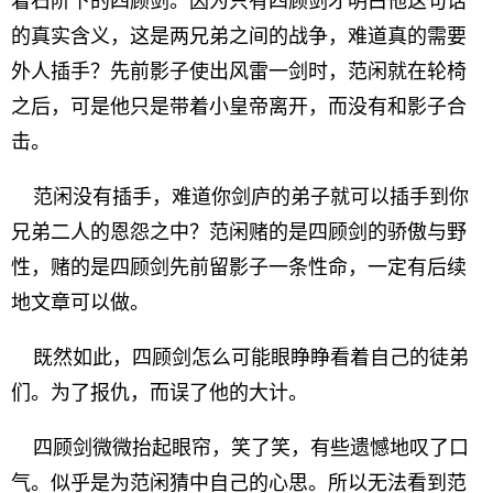
着石阶下的四顾剑。因为只有四顾剑才明白他这句话
的真实含义，这是两兄弟之间的战争，难道真的需要
外人插手？先前影子使出风雷一剑时，范闲就在轮椅
之后，可是他只是带着小皇帝离开，而没有和影子合
击。
范闲没有插手，难道你剑庐的弟子就可以插手到你
兄弟二人的恩怨之中？范闲赌的是四顾剑的骄傲与野
性，赌的是四顾剑先前留影子一条性命，一定有后续
地文章可以做。
既然如此，四顾剑怎么可能眼睁睁看着自己的徒弟
们。为了报仇，而误了他的大计。
四顾剑微微抬起眼帘，笑了笑，有些遗憾地叹了口
气。似乎是为范闲猜中自己的心思。所以无法看到范