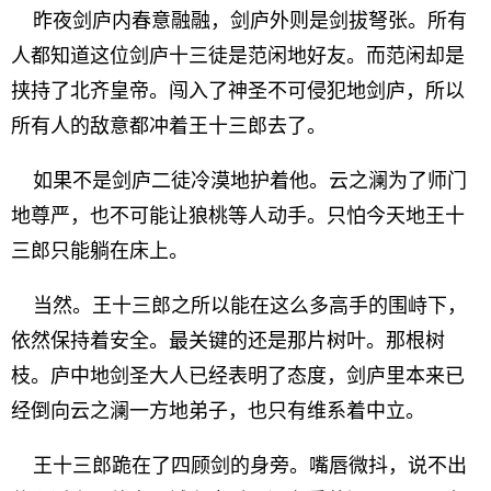
昨夜剑庐内春意融融，剑庐外则是剑拔弩张。所有
人都知道这位剑庐十三徒是范闲地好友。而范闲却是
挟持了北齐皇帝。闯入了神圣不可侵犯地剑庐，所以
所有人的敌意都冲着王十三郎去了。
如果不是剑庐二徒冷漠地护着他。云之澜为了师门
地尊严，也不可能让狼桃等人动手。只怕今天地王十
三郎只能躺在床上。
当然。王十三郎之所以能在这么多高手的围峙下，
依然保持着安全。最关键的还是那片树叶。那根树
枝。庐中地剑圣大人已经表明了态度，剑庐里本来已
经倒向云之澜一方地弟子，也只有维系着中立。
王十三郎跪在了四顾剑的身旁。嘴唇微抖，说不出