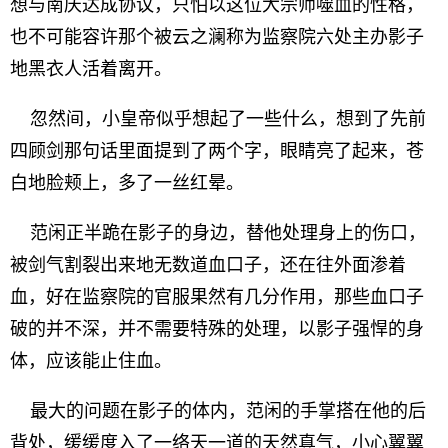
想与南庆达成协议，只怕以这位大宗师噬血的性格，
也不可能容许那个被云之澜称为监察院六处主办影子
地黑衣人活着离开。
忽然间，小皇帝似乎想起了一些什么，想到了先前
四顾剑那句话里面提到了两个字，眼睛亮了起来，苍
白地脸颊上，多了一丝红晕。
范闲正半跪在影子的身边，替他处理身上的伤口，
被剑气割裂出来地无数道血口子，还在往外面渗着
血，好在监察院的官服果然有几分作用，那些血口子
破的并不深，并不需要特殊的处理，以影子强悍的身
体，应该能止住血。
最大的问题在影子的体内，范闲的手掌搭在他的后
背处，缓缓度入了一络天一道的天然真气，小心翼翼