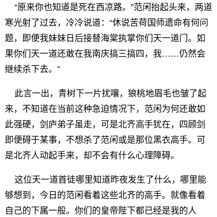
“原来你也知道是死在西凉路。”范闲抬起头来，两道
寒光射了过去，冷冷说道：“休说苦荷国师遗命有何问
题，即便我妹妹日后接替海棠执掌你们天一道门。如
果你们天一道还敢在我南庆搞三搞四，我……仍然会
继续杀下去。”
此言一出，青树下一片扰嚷，狼桃地眉毛也皱了起
来，不知道在当前这种急迫情况下，范闲为何还敢如
此强硬，剑庐弟子虽走，可是北齐高手犹在，四顾剑
即便碍于某事，不想杀了范闲或是那位黑衣高手。可
是北齐人动起手来，却不会有什么心理障碍。
这位天一道首徒哪里知道昨夜发生了什么，哪里能
够想到，今日的范闲看着这些北齐的高手。就像看着
自己的下属一般。你们的皇帝陛下都已经是我的人