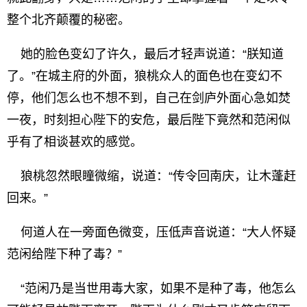
整个北齐颠覆的秘密。
她的脸色变幻了许久，最后才轻声说道：“朕知道
了。”在城主府的外面，狼桃众人的面色也在变幻不
停，他们怎么也不想不到，自己在剑庐外面心急如焚
一夜，时刻担心陛下的安危，最后陛下竟然和范闲似
乎有了相谈甚欢的感觉。
狼桃忽然眼瞳微缩，说道：“传令回南庆，让木蓬赶
回来。”
何道人在一旁面色微变，压低声音说道：“大人怀疑
范闲给陛下种了毒？”
“范闲乃是当世用毒大家，如果不是种了毒，他怎么