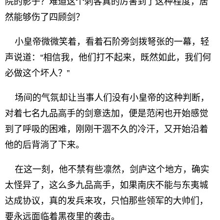
院的影子？难道这个刺客真的厉害到了这种程度，居
然能够伤了四顾剑？
小皇帝微微笑着，看着石阶旁剑拨弩张的一幕，轻
声说道：“相信我，他们打不起来，既然如此，我们何
必做这个坏人？”
场间的气氛却让当事人们没有小皇帝的这种判断，
对着七名九品高手的剑意迭加，便是范闲也开始感觉
到了呼吸的困难，刚刚干涸不久的冷汗，又开始沿着
他的后背淌了下来。
在这一刻，他不禁有些凛然，剑庐这个地方，确实
太怪异了，这么多九品高手，如果南庆不能与东夷城
达成协议，真的发兵来攻，只怕那些领军的大帅们，
要永远面临着黑夜里的袭击。