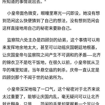
所知道的事情说出去。”
小皇帝面色微变，眼瞳里寒光一闪即没，她没有想
到范闲这么快便猜到了自己的想法，没有想到范闲会
这样直接地用自己的秘密来要胁自己。
监察院六处主办是四顾剑的幼弟，这个事情可以用
来发挥地余地太大，甚至可以动摇庆国朝廷地根基，
让庆国皇帝与监察院之间产生不可调和的矛盾—-北齐
的锦衣卫不是吃干饭地，在很久以前，小皇帝就从卫
华的嘴里知道，当年悬空庙的刺杀，庆帝一直认定是
四顾剑那个不闻于世的幼弟所为。
小皇帝深深地吸了一口气，这个秘密对于北齐来说
太过重要了，能够让庆国内乱，毫无疑问可以让北齐
就此翻身，只是……范闲的手里却掌握着一个足以令