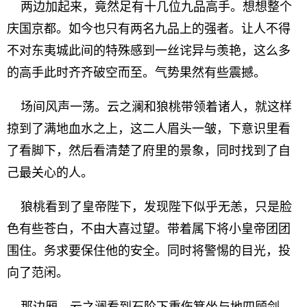
两边加起来，竟然足有十几位九品高手。想想整个
庆国京都。如今也只有两名九品上的强者。让人不得
不对东夷城此间的特殊感到一丝诧异与羡艳，这么多
的高手此时齐齐破空而至。气势果然有些震撼。
场间风声一荡。云之澜和狼桃带领着诸人，就这样
掠到了满地血水之上，这二人眉头一皱，下意识里看
了看脚下，然后看清楚了府里的景象，同时找到了自
己最关心的人。
狼桃看到了皇帝陛下，发现陛下似乎无恙，只是脸
色有些苍白，不由大喜过望。带着属下将小皇帝团团
围住。务求要保住他的安全。同时将警惕的目光，投
向了范闲。