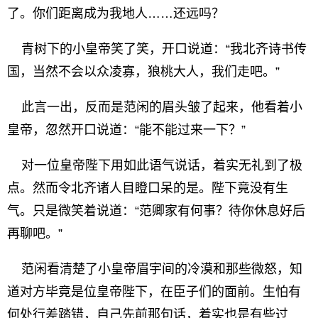
了。你们距离成为我地人……还远吗？
青树下的小皇帝笑了笑，开口说道：“我北齐诗书传
国，当然不会以众凌寡，狼桃大人，我们走吧。”
此言一出，反而是范闲的眉头皱了起来，他看着小
皇帝，忽然开口说道：“能不能过来一下？”
对一位皇帝陛下用如此语气说话，着实无礼到了极
点。然而令北齐诸人目瞪口呆的是。陛下竟没有生
气。只是微笑着说道：“范卿家有何事？待你休息好后
再聊吧。”
范闲看清楚了小皇帝眉宇间的冷漠和那些微怒，知
道对方毕竟是位皇帝陛下，在臣子们的面前。生怕有
何处行差踏错，自己先前那句话，着实也是有些过