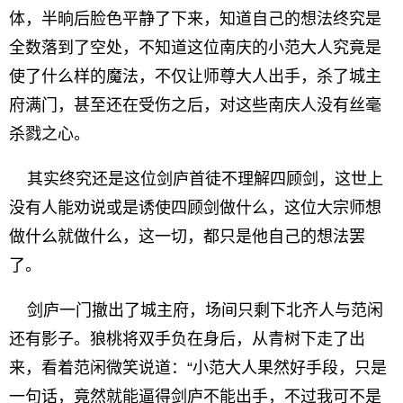
体，半晌后脸色平静了下来，知道自己的想法终究是
全数落到了空处，不知道这位南庆的小范大人究竟是
使了什么样的魔法，不仅让师尊大人出手，杀了城主
府满门，甚至还在受伤之后，对这些南庆人没有丝毫
杀戮之心。
其实终究还是这位剑庐首徒不理解四顾剑，这世上
没有人能劝说或是诱使四顾剑做什么，这位大宗师想
做什么就做什么，这一切，都只是他自己的想法罢
了。
剑庐一门撤出了城主府，场间只剩下北齐人与范闲
还有影子。狼桃将双手负在身后，从青树下走了出
来，看着范闲微笑说道：“小范大人果然好手段，只是
一句话，竟然就能逼得剑庐不能出手，不过我可不是