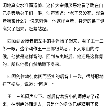
闲地真实水准而遗憾。这位大宗师厌恶地看了跪在自
己身旁地弟子们一眼，沙声骂道：“老子又没死，就急
着嚎丧什么？”说来奇怪，他这样骂着，身旁的弟子倒
高兴了起来，赶紧站起。
四顾剑紧接着把左手的手臂抬了起来，看了王十三
郎一眼。这个动作王十三郎很熟悉，下大东山的时
候，他就是这样背的。回到东夷城后。他还是这样背
的。所以他很自然地蹲下身来。
四顾剑往幼徒宽阔而坚实的后背上一靠，很舒服地
扭了扭头，说道：“回庐。”
王十三郎闷声应下。然后背着瘦小的师傅站了起
来，往剑庐外面走去，只是他的身体已经糟到了极