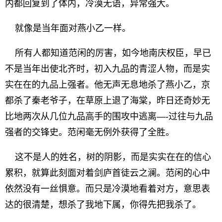
内都回复到了体内，冷漠无语，异常强大。
就像是当年面对燕小乙一样。
所有人都知道范闲的厉害，如今地南庆权臣，早已
不是当年出使北齐时，初入九品的青涩人物，而是实
实在在的九品上强者。他无声无息地杀了燕小乙，京
都杀了秦老爷子，在草原上退了海棠，昨日还奇妙无
比地两次从几位九品高手的围攻中逃离—-过往与九品
强者的交锋史。范闲毫无例外获得了全胜。
这不是人的姓名，树的阴影，而是实实在在的信心
累积，就算此刻面对着剑庐首徒云之澜。范闲的心中
依然没有一丝惧意。而只是冷漠地看着对方，意思表
达的很清楚，想杀了我地下属，你得先把我杀了。