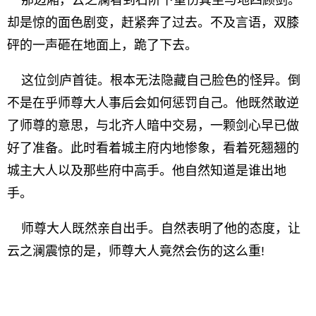
那边厢，云之澜看到石阶下重伤箕坐与地四顾剑。
却是惊的面色剧变，赶紧奔了过去。不及言语，双膝
砰的一声砸在地面上，跪了下去。
这位剑庐首徒。根本无法隐藏自己脸色的怪异。倒
不是在乎师尊大人事后会如何惩罚自己。他既然敢逆
了师尊的意思，与北齐人暗中交易，一颗剑心早已做
好了准备。此时看着城主府内地惨象，看着死翘翘的
城主大人以及那些府中高手。他自然知道是谁出地
手。
师尊大人既然亲自出手。自然表明了他的态度，让
云之澜震惊的是，师尊大人竟然会伤的这么重!