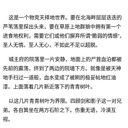
这是一个物竞天择地世界。要在北海畔层层迭迭的
芦苇荡里探出头来，要在草原上地群狼中拥有第一个
进食地权利，需要它们或他们摒弃所谓“脆弱的情感”，
圣人无情。至人无心，不如此不足以超脱。
城主府的院落里一片安静，地面上的尸首血泊都被
先前的震荡，挤到了两边的院墙下方。就像是被天神
地手扫过一道般，血水变成了被刷的极妥帖地红油
漆。上面落着几片新近落下的青青树叶。
以这几片青青树叶为界限。四顾剑和影子这一对兄
弟。各自箕坐在两方石阶之下。伤重无语，冷漠互
视。