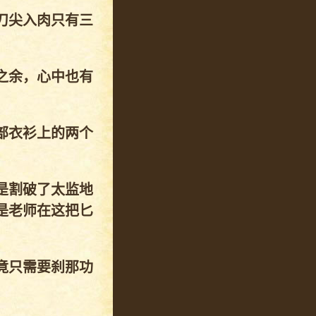
刀尖入肉只有三
之余，心中也有
部衣衫上的两个
是割破了太监地
是老师在这把匕
竟只需要刹那功
。