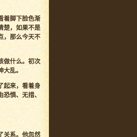
看着脚下脸色渐
清楚，如果不是
点，那么今天不
该做什么。初次
神大乱。
了起来，看着身
由恐惧、无措、
了关系。他忽然