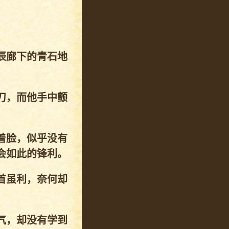
辰廊下的青石地
刀，而他手中颤
着脸，似乎没有
会如此的锋利。
首虽利，奈何却
气，却没有学到