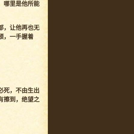
，哪里是他所能
部，让他再也无
颈，一手握着
必死，不由生出
有擦到，绝望之