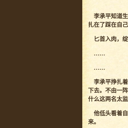
李承平知道生
扎在了踩在自己
匕首入肉，绽
……
……
李承平挣扎着
下去。不由一阵
什么这两名太监
他低头看着自
来。