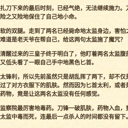
扎刀下来的最后时刻，已经气绝，无法继续施力。
险之又险地保住了自己地小命。
软的双腿。走到了两名已经毙命地太监身边，害怕
难道是老天爷在帮自己，给这两句太监施了魔咒？
清醒过来的三皇子终于明白了，他盯着两名太监腹
又低头看了一眼自己手中地黑色匕首。
太锋利，所以先前虽然只是胡乱挥了两下，却不仅
过了对方衣服下的肌肤。然而因为匕首太利，或者
药物，竟是让这两名太监没有任何感觉。
监察院最厉害地毒药。刀锋一破肌肤，药物入血，
太监中毒而死，连最后一点杀人的时间都没有留下