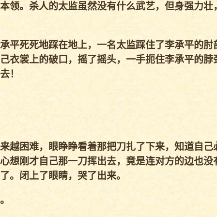
本领。杀人的太监虽然没有什么武艺，但身强力壮
承平死死地踩在地上，一名太监踩住了李承平的肘
己衣裳上的破口，摇了摇头，一手扼住李承平的脖
去！
来越困难，眼睁睁看着那把刀扎了下来，知道自己
心想刚才自己那一刀挥出去，竟是连对方的边也没
了。闭上了眼睛，哭了出来。
。