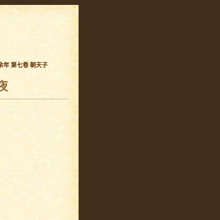
余年 第七卷 朝天子
夜