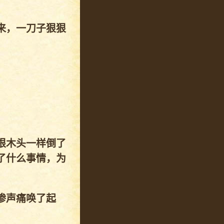
来，一刀子狠狠
根木头一样倒了
了什么事情，为
惨声痛唤了起