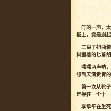
叮的一声，太
板上，竟是崩起
三皇子扭曲着
抖握着的匕首胡
嗤嗤两声响，
想到天潢贵胄的
第一次从靴子
是握在一个十一
李承平在生死