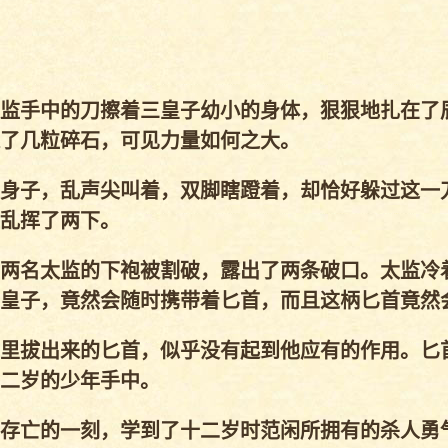
监手中的刀擦着三皇子幼小的身体，狠狠地扎在了
了几粒碎石，可见力量如何之大。
身子，乱声尖叫着，双脚瞎蹬着，却恰好躲过这一
乱挥了两下。
两名太监的下袍被割破，露出了两条破口。太监冷
皇子，竟然会随时携带着匕首，而且这柄匕首竟然
里拔出来的匕首，似乎没有起到他应有的作用。匕
二岁的少年手中。
存亡的一刻，学到了十二岁时范闲所拥有的杀人勇