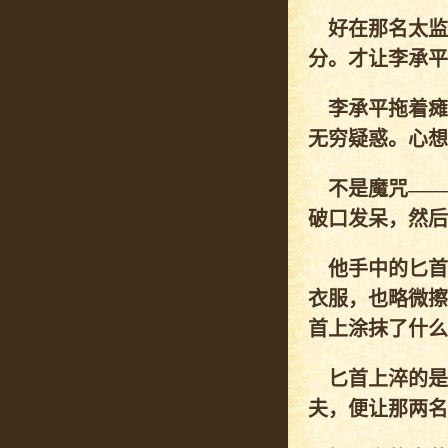
好在那名太监
分。才让李承平
李承平拖着瘫
无穷疑惑。心想
不是魔咒——
破口发呆，然后
他手中的匕首
衣服，也略微擦
首上涂抹了什么
匕首上淬的是
夫，便让那两名