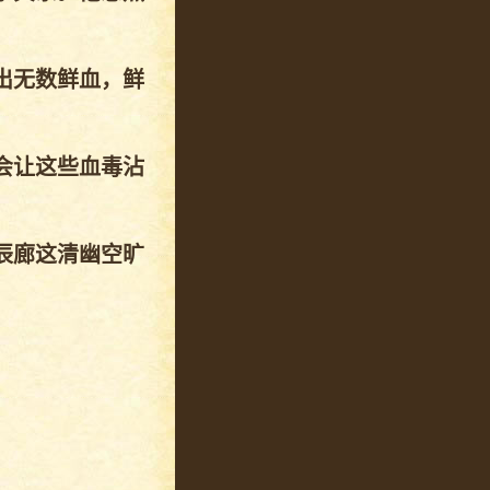
出无数鲜血，鲜
会让这些血毒沾
辰廊这清幽空旷