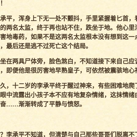
！
承平，浑身上下无一处不颤抖，手里紧握着匕首，
的两名太监，终于再也站不住，跌坐于地。他心里
害地毒药，如果不是这两名太监根本没有想到这一
，最后还是逃不过死亡这个结局。
坐在两具尸体旁，脸色煞白，不知道接下来自己应
，即便他是很厉害地早熟皇子，可依然被震骇地心
久，十二岁的李承平终于醒过神来，有些困难地爬
眼中流露出小孩子本不应有地复杂情绪，这抹情绪
奋……渐渐转成了平静与愤怒。
？李承平不知道，但清楚与自己那些哥哥们脱离不