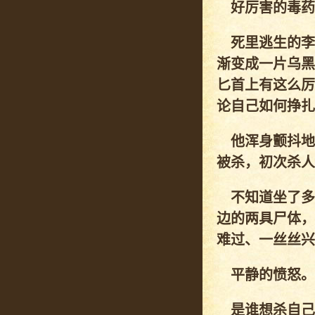
好厉害的毒药
死里逃生的李
渐变成一片乌黑
匕首上有这么厉
论自己如何挣扎
他浑身颤抖地
被杀，初次杀人
不知道坐了多
边的两具尸体，
难过、一丝丝兴
平静的愤怒。
是谁想杀自己