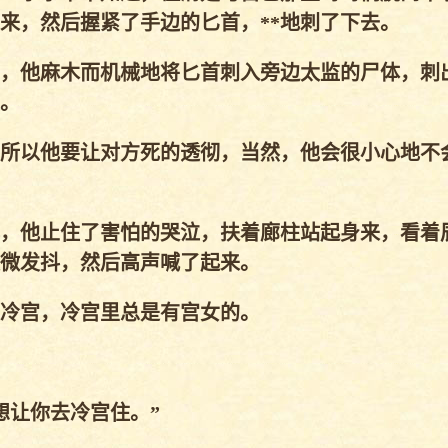
来，然后握紧了手边的匕首，**地刺了下去。
，他麻木而机械地将匕首刺入旁边太监的尸体，刺
。
所以他要让对方死的透彻，当然，他会很小心地不
，他止住了害怕的哭泣，扶着廊柱站起身来，看着
微发抖，然后高声喊了起来。
冷宫，冷宫里总是有宫女的。
让你去冷宫住。”