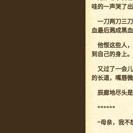
哇的一声哭了出
一刀两刀三刀
血最后溅成黑血
他恨这些人，
到自己的身上。
又过了一会儿
的长道，嘴唇微
辰廊地尽头是
******
“母亲，我不想