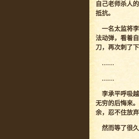
自己老师杀人的
抵抗。
一名太监将李
法动弹，看着自
刀，再次刺了下
……
……
李承平呼吸越
无穷的后悔来。
余，忍不住放弃
然而等了很久