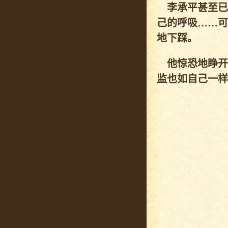
李承平甚至已
己的呼吸……可
地下踩。
他惊恐地睁开
监也如自己一样