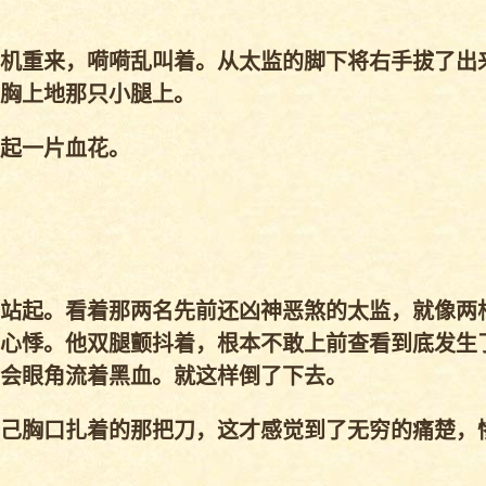
机重来，嗬嗬乱叫着。从太监的脚下将右手拔了出
胸上地那只小腿上。
起一片血花。
站起。看着那两名先前还凶神恶煞的太监，就像两
心悸。他双腿颤抖着，根本不敢上前查看到底发生
会眼角流着黑血。就这样倒了下去。
己胸口扎着的那把刀，这才感觉到了无穷的痛楚，