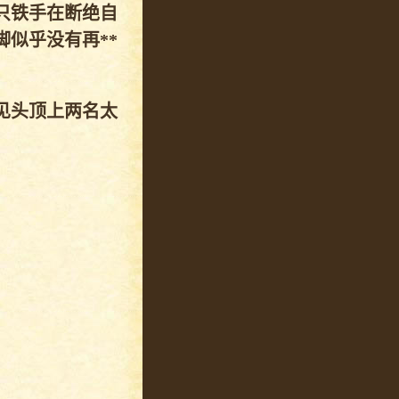
只铁手在断绝自
似乎没有再**
见头顶上两名太
！