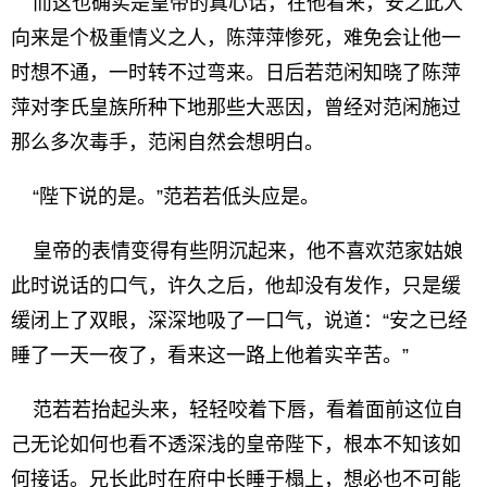
而这也确实是皇帝的真心话，在他看来，安之此人
向来是个极重情义之人，陈萍萍惨死，难免会让他一
时想不通，一时转不过弯来。日后若范闲知晓了陈萍
萍对李氏皇族所种下地那些大恶因，曾经对范闲施过
那么多次毒手，范闲自然会想明白。
“陛下说的是。”范若若低头应是。
皇帝的表情变得有些阴沉起来，他不喜欢范家姑娘
此时说话的口气，许久之后，他却没有发作，只是缓
缓闭上了双眼，深深地吸了一口气，说道：“安之已经
睡了一天一夜了，看来这一路上他着实辛苦。”
范若若抬起头来，轻轻咬着下唇，看着面前这位自
己无论如何也看不透深浅的皇帝陛下，根本不知该如
何接话。兄长此时在府中长睡于榻上，想必也不可能