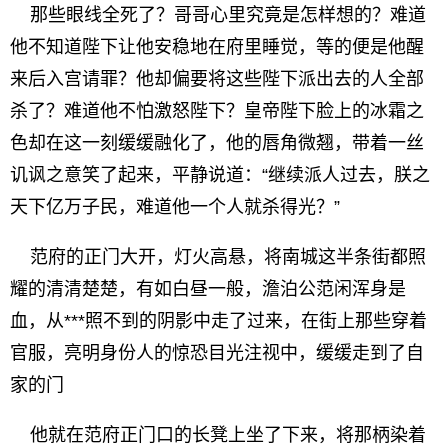
那些眼线全死了？哥哥心里究竟是怎样想的？难道
他不知道陛下让他安稳地在府里睡觉，等的便是他醒
来后入宫请罪？他却偏要将这些陛下派出去的人全部
杀了？难道他不怕激怒陛下？皇帝陛下脸上的冰霜之
色却在这一刻缓缓融化了，他的唇角微翘，带着一丝
讥讽之意笑了起来，平静说道：“继续派人过去，朕之
天下亿万子民，难道他一个人就杀得光？”
范府的正门大开，灯火高悬，将南城这半条街都照
耀的清清楚楚，有如白昼一般，澹泊公范闲浑身是
血，从***照不到的阴影中走了过来，在街上那些穿着
官服，亮明身份人的惊恐目光注视中，缓缓走到了自
家的门
他就在范府正门口的长凳上坐了下来，将那柄染着