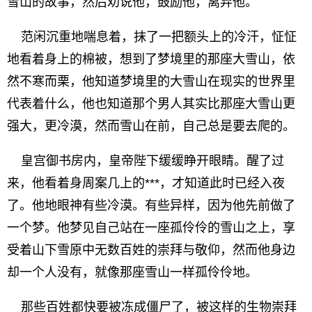
雪山的故事，然后劝说他，鼓励他，离弃他。
范闲沉重地喘息着，抹了一把额头上的冷汗，怔怔
地看着身上的棉被，想到了梦境里的那座大雪山，依
然不寒而栗，他知道梦境里的大雪山在现实的世界里
代表着什么，他也知道那个男人其实比那座大雪山更
强大，更冷漠，然而雪山在前，自己总是要去爬的。
皇宫御书房内，皇帝陛下缓缓睁开眼睛。醒了过
来，他看着身周案几上的***，才知道此时已经入夜
了。他地眼神有些冷漠。有些异样，因为他先前做了
一个梦。他梦见自己站在一座孤伶伶的雪山之上，享
受着山下雪原中无数百姓的崇拜与敬仰，然而他身边
却一个人没有，就像那座雪山一样孤伶伶地。
那些百姓都快要被冻成僵尸了，被这样的生物崇拜