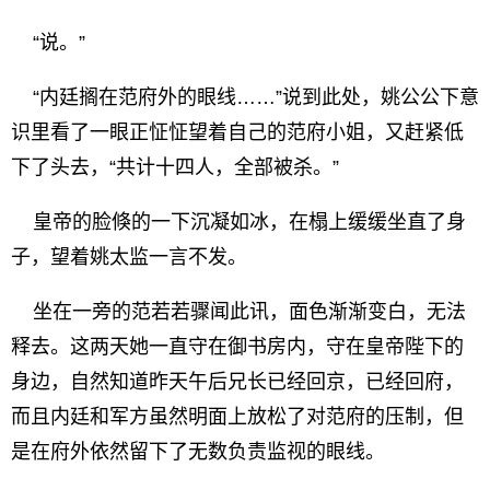
“说。”
“内廷搁在范府外的眼线……”说到此处，姚公公下意
识里看了一眼正怔怔望着自己的范府小姐，又赶紧低
下了头去，“共计十四人，全部被杀。”
皇帝的脸倏的一下沉凝如冰，在榻上缓缓坐直了身
子，望着姚太监一言不发。
坐在一旁的范若若骤闻此讯，面色渐渐变白，无法
释去。这两天她一直守在御书房内，守在皇帝陛下的
身边，自然知道昨天午后兄长已经回京，已经回府，
而且内廷和军方虽然明面上放松了对范府的压制，但
是在府外依然留下了无数负责监视的眼线。