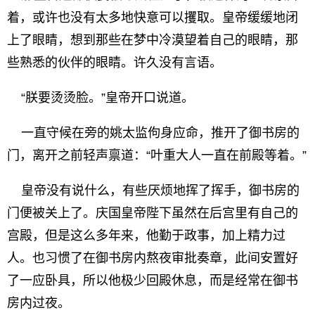
着，或许也没有太多地快意可以攫取。皇帝缓缓地闭
上了眼睛，想到那些在梦中冷漠望着自己的眼睛，那
些熟悉的伙伴的眼睛。许久没有言语。
“朕要烫烫脸。”皇帝开口说道。
一直守候在旁的姚太监佝身应命，推开了御书房的
门，离开之前轻声禀道：“叶重大人一直在前殿等着。”
皇帝没有说什么，有些厌烦地挥了挥手，御书房的
门便被关上了。庆国皇帝陛下虽然在后宫里有自己的
宫殿，但是这么多年来，他勤于政事，加上精力过
人。也习惯了在御书房内熬夜审批奏章，此间安置好
了一应卧具，所以他极少回殿休息，而是经常在御书
房内过夜。