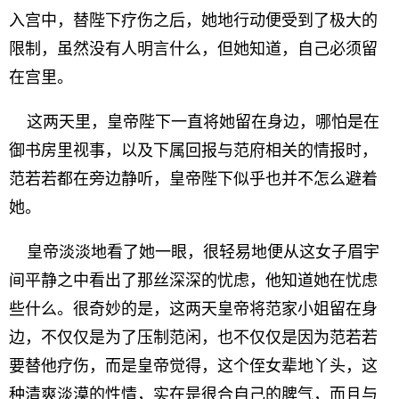
入宫中，替陛下疗伤之后，她地行动便受到了极大的
限制，虽然没有人明言什么，但她知道，自己必须留
在宫里。
这两天里，皇帝陛下一直将她留在身边，哪怕是在
御书房里视事，以及下属回报与范府相关的情报时，
范若若都在旁边静听，皇帝陛下似乎也并不怎么避着
她。
皇帝淡淡地看了她一眼，很轻易地便从这女子眉宇
间平静之中看出了那丝深深的忧虑，他知道她在忧虑
些什么。很奇妙的是，这两天皇帝将范家小姐留在身
边，不仅仅是为了压制范闲，也不仅仅是因为范若若
要替他疗伤，而是皇帝觉得，这个侄女辈地丫头，这
种清爽淡漠的性情，实在是很合自己的脾气，而且与