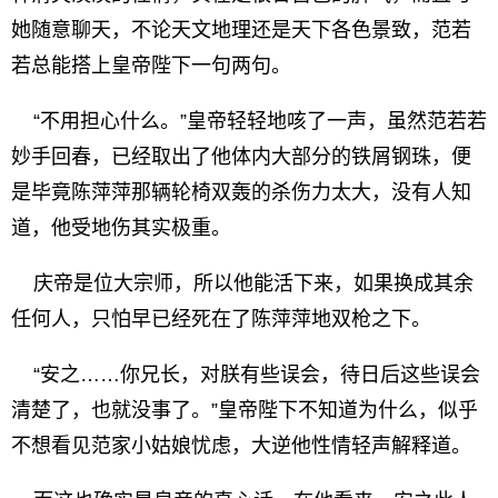
她随意聊天，不论天文地理还是天下各色景致，范若
若总能搭上皇帝陛下一句两句。
“不用担心什么。”皇帝轻轻地咳了一声，虽然范若若
妙手回春，已经取出了他体内大部分的铁屑钢珠，便
是毕竟陈萍萍那辆轮椅双轰的杀伤力太大，没有人知
道，他受地伤其实极重。
庆帝是位大宗师，所以他能活下来，如果换成其余
任何人，只怕早已经死在了陈萍萍地双枪之下。
“安之……你兄长，对朕有些误会，待日后这些误会
清楚了，也就没事了。”皇帝陛下不知道为什么，似乎
不想看见范家小姑娘忧虑，大逆他性情轻声解释道。