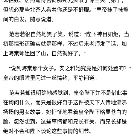
么招数。居然逼得苦荷那死光头收了你当关门弟子，
但想必那些北齐人看着你还是不舒服。”皇帝抹了抹鬓
间的白发，随意说道。
范若若很自然地笑了笑，说道：“陛下神目如炬，当
初那情形还确实就是那样，不过后来老师发了话，加
上海棠师姐回了山，自然就好了。”
“说到海棠那个女子。安之和她究竟是如何处置的？”
皇帝的眼眸里闪过一丝情绪，平静问道。
范若若却很明确地感觉到，皇帝陛下并不是借此事
在询问什么，而只是很好奇于这件被天下人传地沸沸
扬扬的男女故事。她怔怔地看着皇帝陛下略显苍白的
脸，忽然想到。这些事情都和兄长有关，而兄长却是
绝对不会和陛下谈论这些事情的细节。