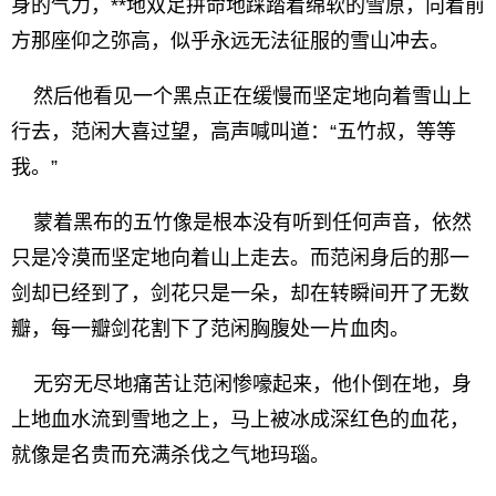
身的气力，**地双足拼命地踩踏着绵软的雪原，向着前
方那座仰之弥高，似乎永远无法征服的雪山冲去。
然后他看见一个黑点正在缓慢而坚定地向着雪山上
行去，范闲大喜过望，高声喊叫道：“五竹叔，等等
我。”
蒙着黑布的五竹像是根本没有听到任何声音，依然
只是冷漠而坚定地向着山上走去。而范闲身后的那一
剑却已经到了，剑花只是一朵，却在转瞬间开了无数
瓣，每一瓣剑花割下了范闲胸腹处一片血肉。
无穷无尽地痛苦让范闲惨嚎起来，他仆倒在地，身
上地血水流到雪地之上，马上被冰成深红色的血花，
就像是名贵而充满杀伐之气地玛瑙。