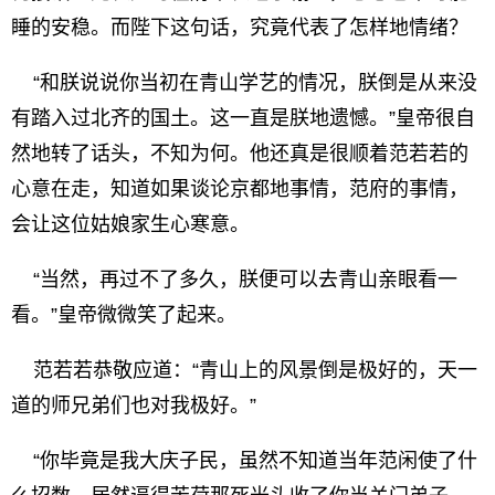
睡的安稳。而陛下这句话，究竟代表了怎样地情绪？
“和朕说说你当初在青山学艺的情况，朕倒是从来没
有踏入过北齐的国土。这一直是朕地遗憾。”皇帝很自
然地转了话头，不知为何。他还真是很顺着范若若的
心意在走，知道如果谈论京都地事情，范府的事情，
会让这位姑娘家生心寒意。
“当然，再过不了多久，朕便可以去青山亲眼看一
看。”皇帝微微笑了起来。
范若若恭敬应道：“青山上的风景倒是极好的，天一
道的师兄弟们也对我极好。”
“你毕竟是我大庆子民，虽然不知道当年范闲使了什