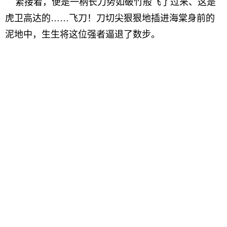
紧接着，便是一柄长刀势如破竹般飞了过来、这是
虎卫高达的……飞刀！刀切尖狠狠地插进海棠身前的
泥地中，生生将这位强者逼退了数步。