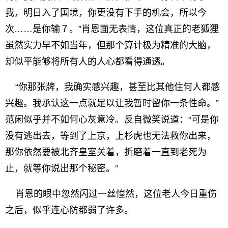
我，明日入了国境，你更没有下手的机会，所以今
次……是你输７。”肖恩面无表情，这位真正的老狐狸
虽然实力早不如当年，但那个算计极为精准的大脑，
却似平能够将所有人的人心都看得通透。
“你那张牌，我确实感兴趣，甚至比其他住何人都感
兴趣。我承认这一点就足以让我暂时留你一条性命。”
范闲似乎并不如何心灰意冷。反自微笑说道：“可是你
没有逃出去，等到了上京，上杉虎也无法救你出来，
那你依然要被北齐皇室关着，折磨着一直到老死为
止，就等你说出那个秘密。”
肖恩的眼中忽然闪过一丝惶然，这位老人今日重伤
之后，似乎连心防都弱了许多。