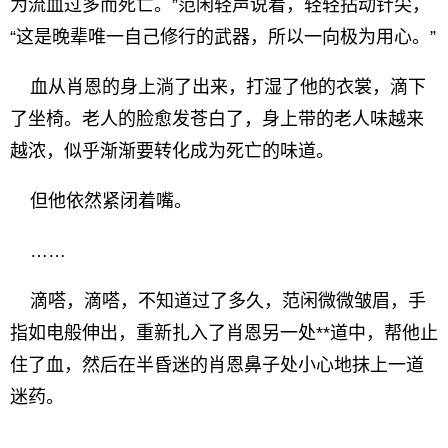
为流血过多而死亡。”范闲轻声说着，轻轻拈动针尖，
“这是晚辈唯一自己修行的武器，所以一向极为用心。”
血从肖恩的身上淌了出来，打湿了他的衣裳，滴下
了坐椅。老人的脸愈发苍白了，身上带的老人味越来
越浓，似乎渐渐要转化成为死亡的味道。
但他依然紧闭着嘴。
……
滴嗒，滴嗒，不知道过了多久，范闲微微皱眉，手
指如电般伸出，重新扎入了肖恩另一处**道中，帮他止
住了血，然后在半昏迷的肖恩鼻子处小心地抹上一道
迷药。