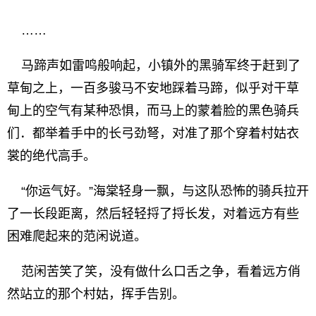
……
马蹄声如雷鸣般响起，小镇外的黑骑军终于赶到了
草甸之上，一百多骏马不安地踩着马蹄，似乎对干草
甸上的空气有某种恐惧，而马上的蒙着脸的黑色骑兵
们．都举着手中的长弓劲弩，对准了那个穿着村姑衣
裳的绝代高手。
“你运气好。”海棠轻身一飘，与这队恐怖的骑兵拉开
了一长段距离，然后轻轻捋了捋长发，对着远方有些
困难爬起来的范闲说道。
范闲苦笑了笑，没有做什么口舌之争，看着远方俏
然站立的那个村姑，挥手告别。