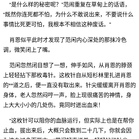
“是什么样的秘密呢？”范闹重复在草甸上的话语，
“既然你连死都不怕，为什么不敢说出来，不要说什么
事情比死更可怕，我根本不相信这种废话。”
肖恩似平此时才发现了范闲内心深处的那抹冷色
调，微笑闭上了嘴。
范闲忽然闭目想了一想，伸手如风，从肖恩的脖颈
上轻轻拈下那枚毒针。这枚针自从短杉林里扎进肖恩
的**道之后，便一直没有取出来。针尖缓缓离开肖恩的
身体，老人忽然闷哼一声，脸上现很痛苦的神情，身
上大大小小的几处伤。竟同时迸出血来！
“这枚针可以阻你的血脉运行，但实际上也是在帮你
止血，拔出来后，大概只会数到二十几下，你就会因