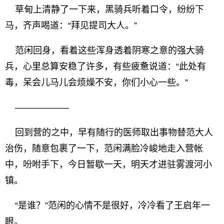
草甸上清静了一下来，黑骑兵听着口令，纷纷下
马，齐声喝道：“拜见提司大人。”
范闲回身，看着这些浑身透着阴寒之意的强大骑
兵，心里总算安稳了许多，有些疲惫说道：“此处有
毒，呆会儿马儿会烦燥不安，你们小心一些。”
——————
回到营的之中，早有随行的医师取出事物替范大人
治伤，随意包裹了一下，范闲满脸冷峻地走入营帐
中，吩咐手下，今日暂歇一天，明天才进驻雾渡河小
镇。
“是谁？”范闲的心情不是很好，冷冷看了王启年一
眼。