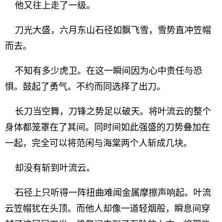
他又往上走了一级。
刀光大盛，六月东山石径如飘飞雪，雪势直冲笠帽
而去。
不知有多少虎卫。在这一瞬间因为心中责任与恐
惧。鼓起了勇气。不约而同选择了出刀。
长刀当空舞，刀锋之势足以破天。将叶流云的整个
身体都笼罩在了其间。同时间如此强盛的刀势叠加在
一起，完全可以将范闲与海棠两个人斩成几块。
却没有斩到叶流云。
石径上只听得一阵扭曲难闻金属摩擦声响起。叶流
云笠帽犹在头顶。而他人却像一道轻烟般，瞬息间穿