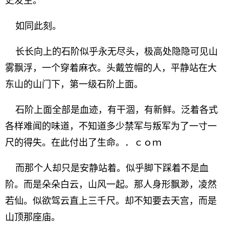
史发生。
如同此刻。
长长向上的石阶似乎永无尽头，极高处隐隐可见山
雾飘浮，一个穿着麻衣。头戴笠帽的人，平静站在大
东山的山门下，第一级石阶上面。
石阶上面全部是血迹，有干涸，有新鲜。泛着各式
各样难闻的味道，不知道多少禁军与叛军为了一寸一
尺的得失。在此付出了生命。．ｃｏｍ
而那个人却只是安静站着。似乎脚下踩着不是血
阶。而是朵朵白云，山风一起。那人身形飘渺，凌然
若仙。似欲驾云直上三千尺。却不知要去天宫，而是
山顶那座庙。