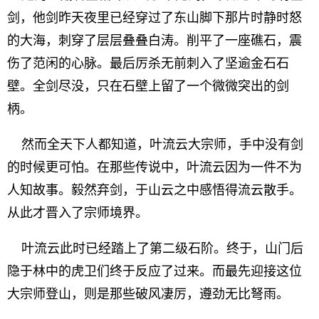
剑，他剑昨天夜里已经穿过了东山脚下那片时静时怒
的大海，刺穿了层层叠叠白涛。削平了一座礁石，震
伤了范闲的心脉。最后厉杀无前刺入了坚逾金石石
壁。全剑尽没，只在石壁上留了一个微微突出的剑
柄。
然而全天下人都知道，叶流云大宗师，手中没有剑
的时候更可怕。在那些传说中，叶流云因为一件不为
人知故事。毅然弃剑，于山云之中感悟得流云散手。
从此才晋入了宗师境界。
叶流云此时已经踏上了第二级石阶。终于，山门后
隐于林中的虎卫们终于反应了过来。而最先迎接这位
大宗师登山，则是那些破风凄厉，遵劲无比弩雨。