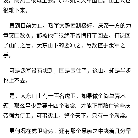
发。既然山很难上去。那么如果大军围山。山上人也
很难下来。
直到目前为止。叛军大势控制极好，庆帝一方的力
量突围数次，都被他们狠绝不留情打了回去。打退回
了山门之后，大东山下的要冲之，尽数控于叛军之
手。
可是叛军没有想到，围是围住了，这山。却是半步
也上不去。
是。大东山上有一百名虎卫。如果做个简单算术
题，那么至少需要十四个海棠。才能正面敌住这些庆
帝强力侍卫，可事实上，整个天下。只有一个海棠。
更何况在虎卫身旁。还有那个愚痴之中夹着几分早