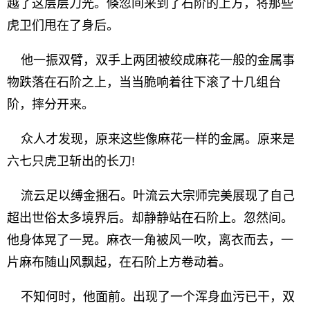
越了这层层刀光。倏忽间来到了石阶的上方，将那些
虎卫们甩在了身后。
他一振双臂，双手上两团被绞成麻花一般的金属事
物跌落在石阶之上，当当脆响着往下滚了十几组台
阶，摔分开来。
众人才发现，原来这些像麻花一样的金属。原来是
六七只虎卫斩出的长刀!
流云足以缚金捆石。叶流云大宗师完美展现了自己
超出世俗太多境界后。却静静站在石阶上。忽然间。
他身体晃了一晃。麻衣一角被风一吹，离衣而去，一
片麻布随山风飘起，在石阶上方卷动着。
不知何时，他面前。出现了一个浑身血污已干，双