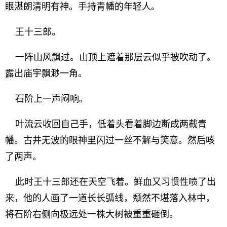
眼湛朗清明有神。手持青幡的年轻人。
王十三郎。
一阵山风飘过。山顶上遮着那层云似乎被吹动了。
露出庙宇飘渺一角。
石阶上一声闷响。
叶流云收回自己手，低着头看着脚边断成两截青
幡。古井无波的眼神里闪过一丝不解与笑意。然后咳
了两声。
此时王十三郎还在天空飞着。鲜血又习惯性喷了出
来，他的人画了一道长长弧线，颓然不堪落入林中，
将石阶右侧向极远处一株大树被重重砸倒。