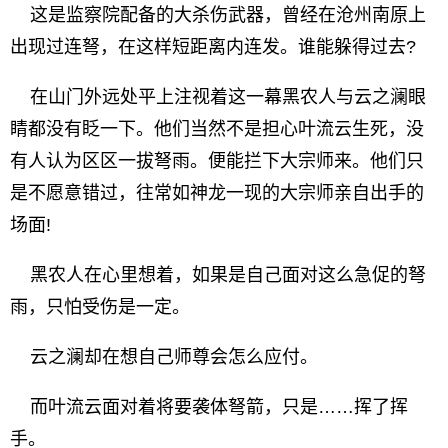
这是监察院配备的大杀伤武器，曾经在沧州南原上
出现过连弩，在这样短距离内连发。谁能躲得过去?
在山门外远处平上注视着这一幕黑农人与云之澜眼
睛都没有眨一下。他们当然不是担心叶流云生死，没
有人认为区区一拔弩雨。便能拦下大宗师来。他们只
是不愿意错过，往常如神龙一现的大宗师亲自出手的
场面!
黑农人在心里想着，如果是自己面对这么急促的弩
雨，只怕受伤是一定。
云之澜却在想自己师尊会怎么应付。
而叶流云面对着将要袭体弩箭，只是……挥了挥
手。