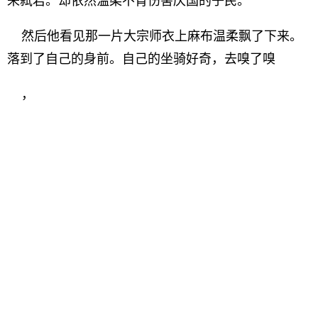
来弑君。却依然温柔不肯伤害庆国的子民。
然后他看见那一片大宗师衣上麻布温柔飘了下来。
落到了自己的身前。自己的坐骑好奇，去嗅了嗅
，