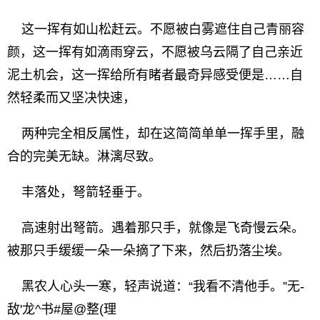
这一挥有如山松赶云。不愿被白雾遮住自己青丽容
颜，这一挥有如滴雨穿云，不愿被乌云隔了自己亲近
泥土机会，这一挥给所有睹者最奇异感受便是……自
然轻柔而又坚决快速，
两种完全相反属性，却在这简简单单一挥手里，融
合的完美无缺。淋漓尽致。
丰落处，弩箭轻垂于。
高速射出弩箭。遇着那只手，就像是飞奇慢云朵。
被那只手缓缓一朵一朵摘了下来，然后扔落尘埃。
黑农人心头一寒，轻声说道：“我看不清他手。”无-
敌'龙^书#屋@整(理