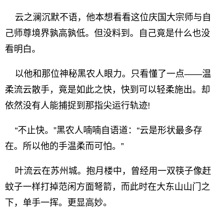
云之澜沉默不语，他本想看看这位庆国大宗师与自
己师尊境界孰高孰低。但没料到。自己竟是什么也没
看明白。
以他和那位神秘黑农人眼力。只看懂了一点——温
柔流云散手，竟是如此之快，快到可以轻柔施出。却
依然没有人能捕捉到那指尖运行轨迹!
“不止快。”黑农人喃喃自语道：“云是形状最多存
在。所以他的手温柔而可怕。”
叶流云在苏州城。抱月楼中，曾经用一双筷子像赶
蚊子一样打掉范闲方面弩箭，而此时在大东山山门之
下，单手一挥。更显高妙。