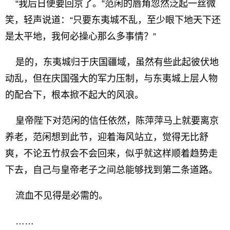
“我后日便要回京了。”范闲的唇角忽然泛起一丝微
笑，轻声说道：“只要东夷城不乱，至少眼下地天下还
是太平地，我何必操心那么多事情？”
是的，东夷城归于庆国疆域，虽然有些此起彼伏地
动乱，但在庆国强大的军力压制，与东夷城上层人物
的配合下，根本掀不起大的风浪。
皇帝陛下对范闲的信任依然，陈萍萍马上就要离京
养老，范闲想到此节，迎着海风站立，觉得无比舒
爽，不论五竹叔会不会回来，似乎就这样顺着趋势走
下去，自己与皇帝老子之间总能够找到第二条道路。
流血不见得是必需的。
……