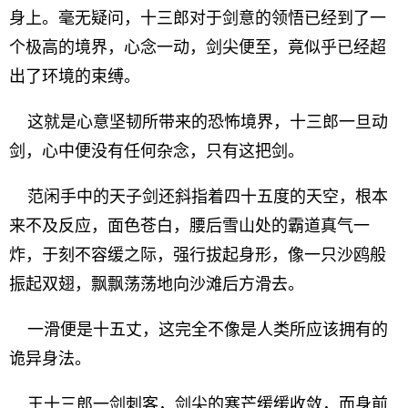
身上。毫无疑问，十三郎对于剑意的领悟已经到了一
个极高的境界，心念一动，剑尖便至，竟似乎已经超
出了环境的束缚。
这就是心意坚韧所带来的恐怖境界，十三郎一旦动
剑，心中便没有任何杂念，只有这把剑。
范闲手中的天子剑还斜指着四十五度的天空，根本
来不及反应，面色苍白，腰后雪山处的霸道真气一
炸，于刻不容缓之际，强行拔起身形，像一只沙鸥般
振起双翅，飘飘荡荡地向沙滩后方滑去。
一滑便是十五丈，这完全不像是人类所应该拥有的
诡异身法。
王十三郎一剑刺客，剑尖的寒芒缓缓收敛，而身前