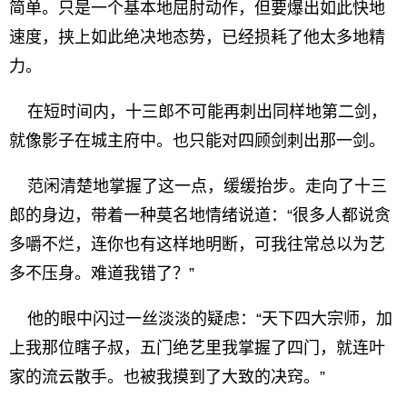
简单。只是一个基本地屈肘动作，但要爆出如此快地
速度，挟上如此绝决地态势，已经损耗了他太多地精
力。
在短时间内，十三郎不可能再刺出同样地第二剑，
就像影子在城主府中。也只能对四顾剑刺出那一剑。
范闲清楚地掌握了这一点，缓缓抬步。走向了十三
郎的身边，带着一种莫名地情绪说道：“很多人都说贪
多嚼不烂，连你也有这样地明断，可我往常总以为艺
多不压身。难道我错了？”
他的眼中闪过一丝淡淡的疑虑：“天下四大宗师，加
上我那位瞎子叔，五门绝艺里我掌握了四门，就连叶
家的流云散手。也被我摸到了大致的决窍。”