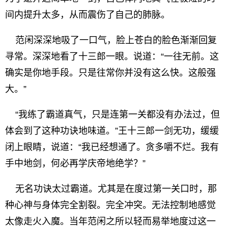
间内提升太多，从而震伤了自己的肺脉。
范闲深深地吸了一口气，脸上苍白的脸色渐渐回复
寻常。深深地看了十三郎一眼。说道：“一往无前。这
确实是你地手段。只是往常你并没有这么快。这般强
大。”
“我练了霸道真气，只是连第一关都没有办法过，但
体会到了这种功诀地味道。”王十三郎一剑无功，缓缓
闭上眼睛，说道：“我已经想通了。贪多嚼不烂。我有
手中地剑，何必再学庆帝地绝学？”
无名功诀太过霸道。尤其是在度过第一关口时，那
种心神与身体完全割裂。完全冲突。无法控制地感觉
太像走火入魔。当年范闲之所以轻而易举地度过这一