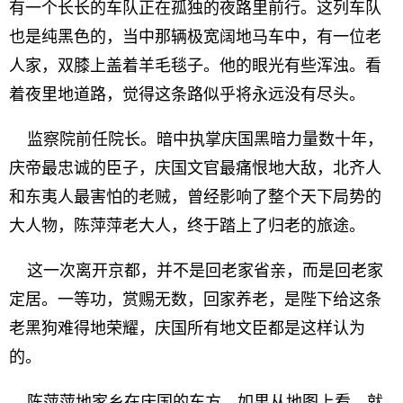
有一个长长的车队正在孤独的夜路里前行。这列车队
也是纯黑色的，当中那辆极宽阔地马车中，有一位老
人家，双膝上盖着羊毛毯子。他的眼光有些浑浊。看
着夜里地道路，觉得这条路似乎将永远没有尽头。
监察院前任院长。暗中执掌庆国黑暗力量数十年，
庆帝最忠诚的臣子，庆国文官最痛恨地大敌，北齐人
和东夷人最害怕的老贼，曾经影响了整个天下局势的
大人物，陈萍萍老大人，终于踏上了归老的旅途。
这一次离开京都，并不是回老家省亲，而是回老家
定居。一等功，赏赐无数，回家养老，是陛下给这条
老黑狗难得地荣耀，庆国所有地文臣都是这样认为
的。
陈萍萍地家乡在庆国的东方，如果从地图上看，就