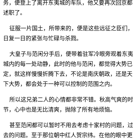
务，便登上了离开东夷城的车队，他又要再次回京都
述职了。
征服一片国土，所带来的，便是这些远征之臣们，
日复一日的紧张与忙碌与杀戮。
大皇子与范闲分手后，便带着驻军冷眼旁观着东夷
城内的每一处动静，此时的他与范闲，都觉得大势已
定，就这样慢慢折腾下去，不论是南庆朝政，还是天
下大势，都会处于一种可以控制的范围之内。
所以这兄弟二人的心情都非常不错。秋高气爽的时
节，心中也是无比清爽，抛除了所有地烦恼。
甚至范闲都可以暂时不用去考虑十家村的问题，过
去的问题。至于那位朝中红人贺宗纬。在他的眼中更