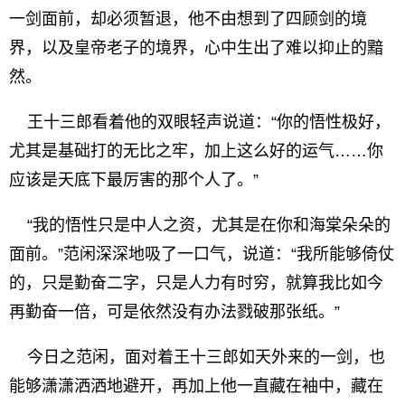
一剑面前，却必须暂退，他不由想到了四顾剑的境
界，以及皇帝老子的境界，心中生出了难以抑止的黯
然。
王十三郎看着他的双眼轻声说道：“你的悟性极好，
尤其是基础打的无比之牢，加上这么好的运气……你
应该是天底下最厉害的那个人了。”
“我的悟性只是中人之资，尤其是在你和海棠朵朵的
面前。”范闲深深地吸了一口气，说道：“我所能够倚仗
的，只是勤奋二字，只是人力有时穷，就算我比如今
再勤奋一倍，可是依然没有办法戮破那张纸。”
今日之范闲，面对着王十三郎如天外来的一剑，也
能够潇潇洒洒地避开，再加上他一直藏在袖中，藏在