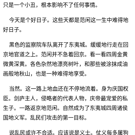
只是一个小丑，根本影响不了任何事情。
今天是个好日子。这些天都是范闲这一生中难得地
好日子。
黑色的监察院车队离开了东夷城。缓缓地行走在回
京地官道之上。范闲并不急着回京。看一看四周金黄
微黄深黄。各色杂然地漂亮树叶，和那些被涂抹成油
画般地秋山，也是一种难得地享受。
当然。这一路上地血还在不停地流着。身为庆国权
臣。剑庐主人，侵略者的代表人物，庆帝最宠爱的私
生子。一路返京地范闲。自然成为了东夷城四周诸侯
国地义军。乱民们攻击的第一目标。
说乱民或许不合适。应该说是义士。仗义每多屠狗