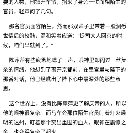
要的人物，他掀开车帘，招来了身旁一位面相陌生的
官员，轻声问了几句。
那名官员面容陌生，然而那双眸子里带着一股洞悉
世情后的狡黠，温和笑着应道：“提司大人回京的时
候，咱们早就到了。”
陈萍萍有些疲惫地嗯了一声，眼神里却闪过一丝复
杂的情绪，他想到了离开京都前，在皇宫里与陛下的
那番对话，他已经瞧出了陛下心中最深处的那些意
思。
这个世界上，没有比陈萍萍更了解庆帝的人，所以
他的眼神很复杂。而马车旁那位陌生官员盯着灯火通
明的达州，盯着那个突出重围的血人，眼神在震惊之
余，也变得复杂了起来。