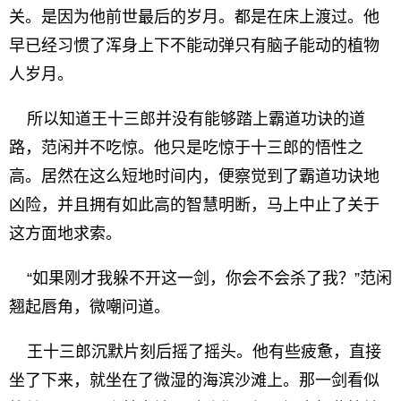
关。是因为他前世最后的岁月。都是在床上渡过。他
早已经习惯了浑身上下不能动弹只有脑子能动的植物
人岁月。
所以知道王十三郎并没有能够踏上霸道功诀的道
路，范闲并不吃惊。他只是吃惊于十三郎的悟性之
高。居然在这么短地时间内，便察觉到了霸道功诀地
凶险，并且拥有如此高的智慧明断，马上中止了关于
这方面地求索。
“如果刚才我躲不开这一剑，你会不会杀了我？”范闲
翘起唇角，微嘲问道。
王十三郎沉默片刻后摇了摇头。他有些疲惫，直接
坐了下来，就坐在了微湿的海滨沙滩上。那一剑看似